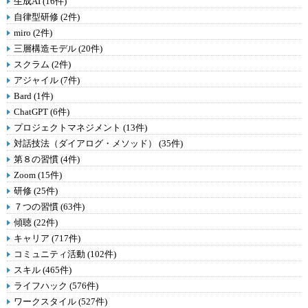
生成AI (16件)
自律型研修 (2件)
miro (2件)
三層構造モデル (20件)
スクラム (2件)
アジャイル (7件)
Bard (1件)
ChatGPT (6件)
プロジェクトマネジメント (13件)
対話技法（ダイアログ・メソッド） (35件)
第８の習慣 (4件)
Zoom (15件)
研修 (25件)
７つの習慣 (63件)
傾聴 (22件)
キャリア (717件)
コミュニティ活動 (102件)
スキル (465件)
ライフハック (576件)
ワークスタイル (527件)