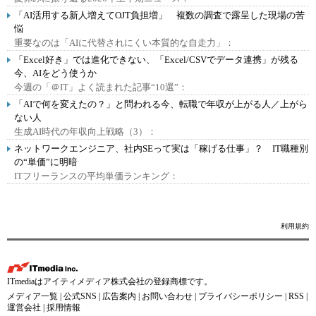
「AI活用する新人増えてOJT負担増」 複数の調査で露呈した現場の苦
悩
重要なのは「AIに代替されにくい本質的な自走力」：
「Excel好き」では進化できない、「Excel/CSVでデータ連携」が残る
今、AIをどう使うか
今週の「＠IT」よく読まれた記事“10選”：
「AIで何を変えたの？」と問われる今、転職で年収が上がる人／上がら
ない人
生成AI時代の年収向上戦略（3）：
ネットワークエンジニア、社内SEって実は「稼げる仕事」？ IT職種別
の“単価”に明暗
ITフリーランスの平均単価ランキング：
利用規約
ITmediaはアイティメディア株式会社の登録商標です。
メディア一覧
|
公式SNS
|
広告案内
|
お問い合わせ
|
プライバシーポリシー
|
RSS
|
運営会社
|
採用情報