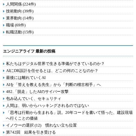
人間関係 (224件)
技術動向 (39件)
業界動向 (14件)
職場 (69件)
転職活動 (15件)
エンジニアライフ 最新の投稿
私たちはデジタル世界で生きる準備ができているのか？
AIにDB設計を任せるとは、どこの何のことなのか？
最後には離れていくAI
AIを「答えを教える先生」から「判断の稽古相手」へ
482.「脱走」したAIのサイバー攻撃
包み込んでいく、セキュリティ
人間は、弱いからハッキングされるのではない
「思考は行動から生まれる」説。20年コードを書いて悟った、建設現場
へ行くことの価値
イノウーの選択 (12) 慣れない立ち位置
第742回 結果を引き受ける