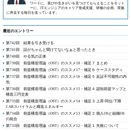
ワードに、喜びや生きがいを見つけてもらえることをモット
ーに、ITエンジニアのキャリア形成支援、研修の企画、実施
に奔走する毎日を送っています。
最近のエントリー
第742回 結果を引き受ける
第741回 話がちゃんと聞けてないなぁと思ったとき
第740回 やる気の正体
第739回 前提構造理論（OST）のススメ18・補足７ まとめ
第738回 前提構造理論（OST）のススメ17・補足６ ケーススタディ
第737回 前提構造理論（OST）のススメ16・補足５ 反証不可能性の内
包
第736回 前提構造理論（OST）のススメ15・補足４ 認知前提マップと
構造三円交差
第735回 前提構造理論（OST）のススメ14・補足３ 上昇/同位/下降
CARスパイラルと構造エネルギー
第734回 前提構造理論（OST）のススメ13・補足２ 個人OSと組織OS
の統合
第733回 前提構造理論（OST）のススメ12・補足１ 失敗について