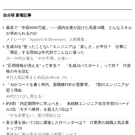
自分研 新着記事
最高で「年収6000万超」――国内企業が設けた高度AI職 どんなスキル
が求められるのか
メドレーが「Applied AI Developer」人材募集：
生成AIを“使ったことない”エンジニアは「楽しさ」が半分？ 仕事に
「満足」する理由は年代別でこんなに違った
20～30代が最も「やや不満」が多い：
“応用情報が消える”って本当？ 「生成AIパスポート」って何？ IT資
格の今を読む
＠IT人気記事まとめ読みeBook（6）：
「AIがコードを書く時代、新職種FDEが需要増」 7割のエンジニアが
思う理由
40代だけ少し異なる：
約8割「内定期間中に学ぶべき」 未経験エンジニア自主学習のハード
ル2位「モチベ維持」を超えた1位は？
「やる必要ない」派の理由とは：
富士通を抜いて2位に躍進したITベンダーは？ IT業界の就職人気企業
トップ20
夏休みに振り返る2026年上半期ニュース：