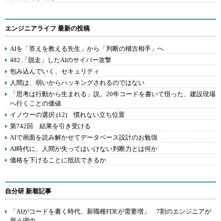
エンジニアライフ 最新の投稿
AIを「答えを教える先生」から「判断の稽古相手」へ
482.「脱走」したAIのサイバー攻撃
包み込んでいく、セキュリティ
人間は、弱いからハッキングされるのではない
「思考は行動から生まれる」説。20年コードを書いて悟った、建設現場
へ行くことの価値
イノウーの選択 (12) 慣れない立ち位置
第742回 結果を引き受ける
AIで画面を読み解かせてデータベース設計のお勉強
AI時代に、人間が失ってはいけない判断力とは何か
価格を下げることに抵抗できるか
自分研 新着記事
「AIがコードを書く時代、新職種FDEが需要増」 7割のエンジニアが
思う理由