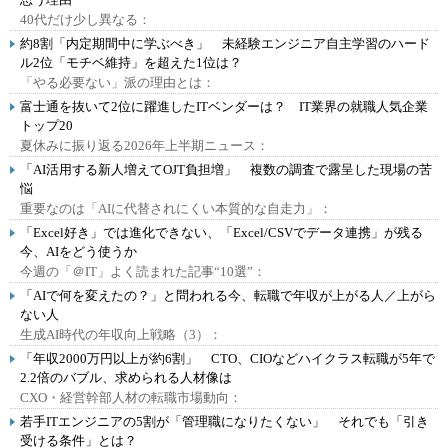
40代だけ少し異なる：
約8割「内定期間中に学ぶべき」 未経験エンジニア自主学習のハード
ル2位「モチベ維持」を超えた1位は？
「やる必要ない」派の理由とは：
富士通を抜いて2位に躍進したITベンダーは？ IT業界の就職人気企業
トップ20
夏休みに振り返る2026年上半期ニュース：
「AI活用する新人増えてOJT負担増」 複数の調査で露呈した現場の苦
悩
重要なのは「AIに代替されにくい本質的な自走力」：
「Excel好き」では進化できない、「Excel/CSVでデータ連携」が残る
今、AIをどう使うか
今週の「＠IT」よく読まれた記事“10選”：
「AIで何を変えたの？」と問われる今、転職で年収が上がる人／上がら
ない人
生成AI時代の年収向上戦略（3）：
「年収2000万円以上が約6割」 CTO、CIOなどハイクラス転職が5年で
2.2倍のバブル、求められる人材像は
CXO・経営幹部人材の転職市場動向：
若手ITエンジニアの5割が「管理職になりたくない」 それでも「引き
受ける条件」とは？