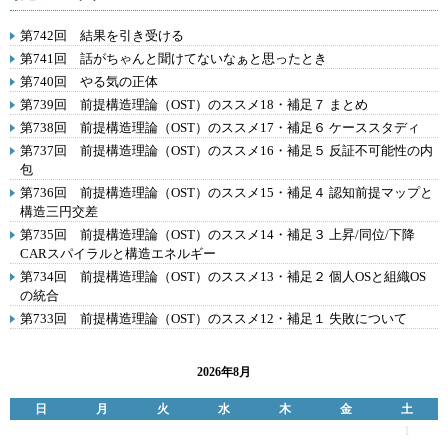
第742回 結果を引き受ける
第741回 話がちゃんと聞けてないなぁと思ったとき
第740回 やる気の正体
第739回 前提構造理論（OST）のススメ18・補足７ まとめ
第738回 前提構造理論（OST）のススメ17・補足６ ケーススタディ
第737回 前提構造理論（OST）のススメ16・補足５ 反証不可能性の内
包
第736回 前提構造理論（OST）のススメ15・補足４ 認知前提マップと
構造三円交差
第735回 前提構造理論（OST）のススメ14・補足３ 上昇/同位/下降
CARスパイラルと構造エネルギー
第734回 前提構造理論（OST）のススメ13・補足２ 個人OSと組織OS
の統合
第733回 前提構造理論（OST）のススメ12・補足１ 失敗について
2026年8月
日
月
火
水
木
金
土
1