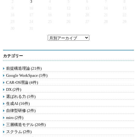
2
3
4
5
6
7
8
9
10
11
12
13
14
15
16
17
18
19
20
21
22
23
24
25
26
27
28
29
30
31
カテゴリー
前提構造理論 (21件)
Google WorkSpace (1件)
CAR-OS理論 (4件)
DX (2件)
選ばれる力 (1件)
生成AI (16件)
自律型研修 (2件)
miro (2件)
三層構造モデル (20件)
スクラム (2件)