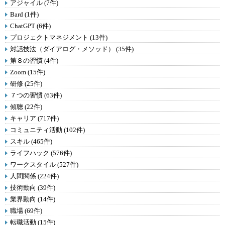
アジャイル (7件)
Bard (1件)
ChatGPT (6件)
プロジェクトマネジメント (13件)
対話技法（ダイアログ・メソッド） (35件)
第８の習慣 (4件)
Zoom (15件)
研修 (25件)
７つの習慣 (63件)
傾聴 (22件)
キャリア (717件)
コミュニティ活動 (102件)
スキル (465件)
ライフハック (576件)
ワークスタイル (527件)
人間関係 (224件)
技術動向 (39件)
業界動向 (14件)
職場 (69件)
転職活動 (15件)