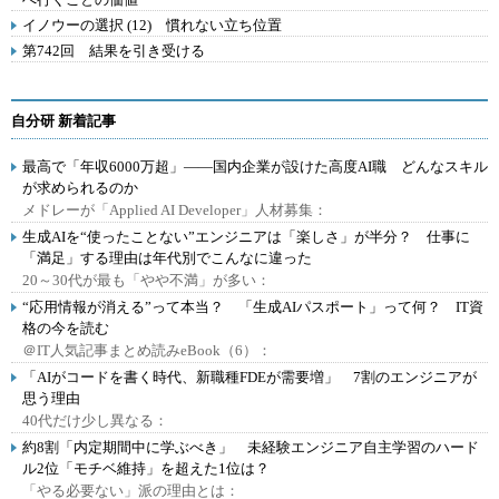
イノウーの選択 (12) 慣れない立ち位置
第742回 結果を引き受ける
自分研 新着記事
最高で「年収6000万超」――国内企業が設けた高度AI職 どんなスキル
が求められるのか
メドレーが「Applied AI Developer」人材募集：
生成AIを“使ったことない”エンジニアは「楽しさ」が半分？ 仕事に
「満足」する理由は年代別でこんなに違った
20～30代が最も「やや不満」が多い：
“応用情報が消える”って本当？ 「生成AIパスポート」って何？ IT資
格の今を読む
＠IT人気記事まとめ読みeBook（6）：
「AIがコードを書く時代、新職種FDEが需要増」 7割のエンジニアが
思う理由
40代だけ少し異なる：
約8割「内定期間中に学ぶべき」 未経験エンジニア自主学習のハード
ル2位「モチベ維持」を超えた1位は？
「やる必要ない」派の理由とは：