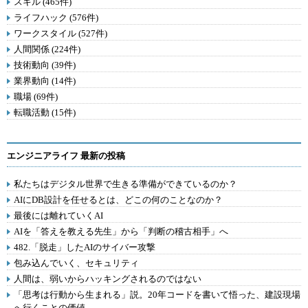
スキル (465件)
ライフハック (576件)
ワークスタイル (527件)
人間関係 (224件)
技術動向 (39件)
業界動向 (14件)
職場 (69件)
転職活動 (15件)
エンジニアライフ 最新の投稿
私たちはデジタル世界で生きる準備ができているのか？
AIにDB設計を任せるとは、どこの何のことなのか？
最後には離れていくAI
AIを「答えを教える先生」から「判断の稽古相手」へ
482.「脱走」したAIのサイバー攻撃
包み込んでいく、セキュリティ
人間は、弱いからハッキングされるのではない
「思考は行動から生まれる」説。20年コードを書いて悟った、建設現場
へ行くことの価値