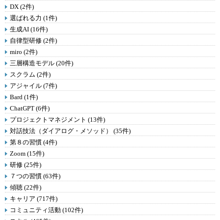
DX (2件)
選ばれる力 (1件)
生成AI (16件)
自律型研修 (2件)
miro (2件)
三層構造モデル (20件)
スクラム (2件)
アジャイル (7件)
Bard (1件)
ChatGPT (6件)
プロジェクトマネジメント (13件)
対話技法（ダイアログ・メソッド） (35件)
第８の習慣 (4件)
Zoom (15件)
研修 (25件)
７つの習慣 (63件)
傾聴 (22件)
キャリア (717件)
コミュニティ活動 (102件)