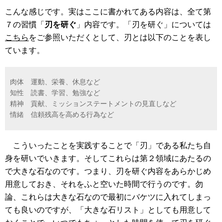
こんな感じです。実はここに書かれてある内容は、全て第
７の習慣「
刃を研ぐ
」内容です。「刃を研ぐ」については
こちら
をご参照いただくとして、刃とは以下のことを表し
ています。
肉体 運動、栄養、休息など
知性 読書、学習、勉強など
精神 貢献、ミッションステートメントの見直しなど
情緒 信頼残高を高める行為など
こういったことを実践することで「刃」である私たち自
身を研いでいきます。そしてこれらは第２領域にあたるの
で大きな石なのです。つまり、刃を研ぐ内容をあらかじめ
用意しておき、それをふと空いた時間で行うのです。勿
論、これらは大きな石なので最初にバケツに入れてしまっ
ても良いのですが、「大きな石リスト」としても用意して