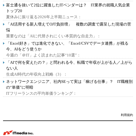
富士通を抜いて2位に躍進したITベンダーは？ IT業界の就職人気企業
トップ20
夏休みに振り返る2026年上半期ニュース：
「AI活用する新人増えてOJT負担増」 複数の調査で露呈した現場の苦
悩
重要なのは「AIに代替されにくい本質的な自走力」：
「Excel好き」では進化できない、「Excel/CSVでデータ連携」が残る
今、AIをどう使うか
今週の「＠IT」よく読まれた記事“10選”：
「AIで何を変えたの？」と問われる今、転職で年収が上がる人／上がら
ない人
生成AI時代の年収向上戦略（3）：
ネットワークエンジニア、社内SEって実は「稼げる仕事」？ IT職種別
の“単価”に明暗
ITフリーランスの平均単価ランキング：
利用規約