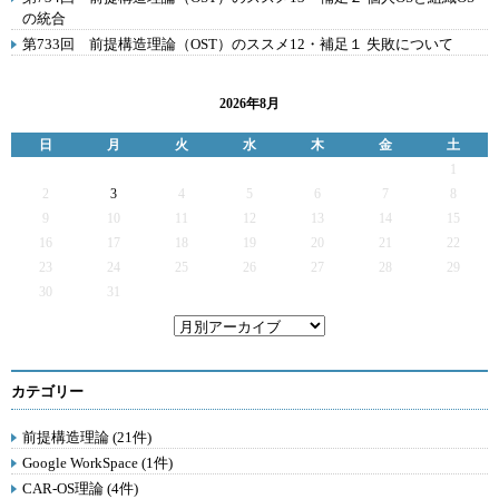
の統合
第733回 前提構造理論（OST）のススメ12・補足１ 失敗について
2026年8月
日
月
火
水
木
金
土
1
2
3
4
5
6
7
8
9
10
11
12
13
14
15
16
17
18
19
20
21
22
23
24
25
26
27
28
29
30
31
カテゴリー
前提構造理論 (21件)
Google WorkSpace (1件)
CAR-OS理論 (4件)