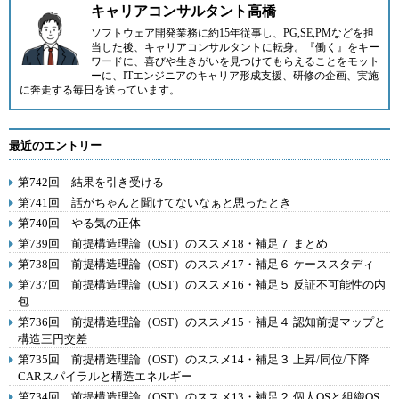
キャリアコンサルタント高橋
ソフトウェア開発業務に約15年従事し、PG,SE,PMなどを担
当した後、キャリアコンサルタントに転身。『働く』をキー
ワードに、喜びや生きがいを見つけてもらえることをモット
ーに、ITエンジニアのキャリア形成支援、研修の企画、実施
に奔走する毎日を送っています。
最近のエントリー
第742回 結果を引き受ける
第741回 話がちゃんと聞けてないなぁと思ったとき
第740回 やる気の正体
第739回 前提構造理論（OST）のススメ18・補足７ まとめ
第738回 前提構造理論（OST）のススメ17・補足６ ケーススタディ
第737回 前提構造理論（OST）のススメ16・補足５ 反証不可能性の内
包
第736回 前提構造理論（OST）のススメ15・補足４ 認知前提マップと
構造三円交差
第735回 前提構造理論（OST）のススメ14・補足３ 上昇/同位/下降
CARスパイラルと構造エネルギー
第734回 前提構造理論（OST）のススメ13・補足２ 個人OSと組織OS