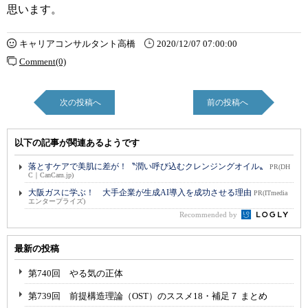
思います。
キャリアコンサルタント高橋
2020/12/07 07:00:00
Comment(0)
次の投稿へ
前の投稿へ
以下の記事が関連あるようです
落とすケアで美肌に差が！〝潤い呼び込むクレンジングオイル〟
PR(DH
C｜CanCam.jp)
大阪ガスに学ぶ！ 大手企業が生成AI導入を成功させる理由
PR(ITmedia
エンタープライズ)
Recommended by
最新の投稿
第740回 やる気の正体
第739回 前提構造理論（OST）のススメ18・補足７ まとめ