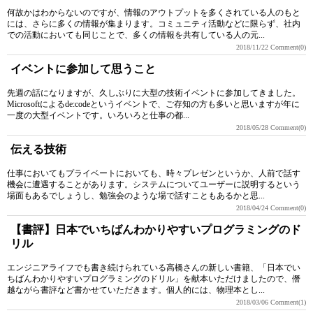
何故かはわからないのですが、情報のアウトプットを多くされている人のもと
には、さらに多くの情報が集まります。コミュニティ活動などに限らず、社内
での活動においても同じことで、多くの情報を共有している人の元...
2018/11/22
Comment(0)
イベントに参加して思うこと
先週の話になりますが、久しぶりに大型の技術イベントに参加してきました。
Microsoftによるde:codeというイベントで、ご存知の方も多いと思いますが年に
一度の大型イベントです。いろいろと仕事の都...
2018/05/28
Comment(0)
伝える技術
仕事においてもプライベートにおいても、時々プレゼンというか、人前で話す
機会に遭遇することがあります。システムについてユーザーに説明するという
場面もあるでしょうし、勉強会のような場で話すこともあるかと思...
2018/04/24
Comment(0)
【書評】日本でいちばんわかりやすいプログラミングのド
リル
エンジニアライフでも書き続けられている高橋さんの新しい書籍、「日本でい
ちばんわかりやすいプログラミングのドリル」を献本いただけましたので、僭
越ながら書評など書かせていただきます。個人的には、物理本とし...
2018/03/06
Comment(1)