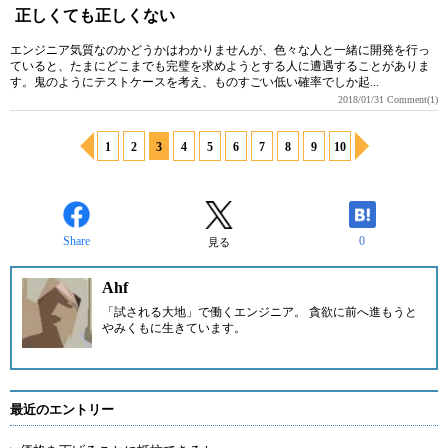
正しくても正しくない
エンジニア気質なのかどうかはわかりませんが、色々な人と一緒に開発を行っ
ていると、たまにどこまでも完璧を求めようとする人に遭遇することがありま
す。鬼のようにテストケースを考え、ものすごい低い確率でしか起...
2018/01/31
Comment(1)
1
2
3
4
5
6
7
8
9
10
Share
0
見る
Ahf
「試される大地」で働くエンジニア。 貪欲に前へ進もうと
やみくもに生きています。
最近のエントリー