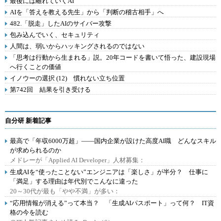
最後には離れていくAI
AIを「答えを教える先生」から「判断の稽古相手」へ
482.「脱走」したAIのサイバー攻撃
包み込んでいく、セキュリティ
人間は、弱いからハッキングされるのではない
「思考は行動から生まれる」説。20年コードを書いて悟った、建設現場
へ行くことの価値
イノウーの選択 (12) 慣れない立ち位置
第742回 結果を引き受ける
自分研 新着記事
最高で「年収6000万超」――国内企業が設けた高度AI職 どんなスキル
が求められるのか
メドレーが「Applied AI Developer」人材募集：
生成AIを“使ったことない”エンジニアは「楽しさ」が半分？ 仕事に
「満足」する理由は年代別でこんなに違った
20～30代が最も「やや不満」が多い：
“応用情報が消える”って本当？ 「生成AIパスポート」って何？ IT資
格の今を読む