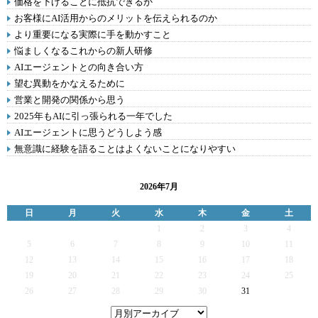
価格を下げることに抵抗できるか
お客様にAI活用からのメリットを伝えられるのか
より重要になる実際に手を動かすこと
悩ましくなるこれからの新人研修
AIエージェントとの向き合い方
望む異動をかなえるために
営業と開発の関係から思う
2025年もAIに引っ張られる一年でした
AIエージェントに思うどうしよう感
無意識に経験を語ることはよくないことになりやすい
2026年7月
日
月
火
水
木
金
土
1
2
3
4
5
6
7
8
9
10
11
12
13
14
15
16
17
18
19
20
21
22
23
24
25
26
27
28
29
30
31