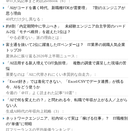
＠IT人気記事まとめ読みeBook（6）：
「AIがコードを書く時代、新職種FDEが需要増」 7割のエンジニアが
思う理由
40代だけ少し異なる：
約8割「内定期間中に学ぶべき」 未経験エンジニア自主学習のハード
ル2位「モチベ維持」を超えた1位は？
「やる必要ない」派の理由とは：
富士通を抜いて2位に躍進したITベンダーは？ IT業界の就職人気企業
トップ20
夏休みに振り返る2026年上半期ニュース：
「AI活用する新人増えてOJT負担増」 複数の調査で露呈した現場の苦
悩
重要なのは「AIに代替されにくい本質的な自走力」：
「Excel好き」では進化できない、「Excel/CSVでデータ連携」が残る
今、AIをどう使うか
今週の「＠IT」よく読まれた記事“10選”：
「AIで何を変えたの？」と問われる今、転職で年収が上がる人／上がら
ない人
生成AI時代の年収向上戦略（3）：
ネットワークエンジニア、社内SEって実は「稼げる仕事」？ IT職種別
の“単価”に明暗
ITフリーランスの平均単価ランキング：