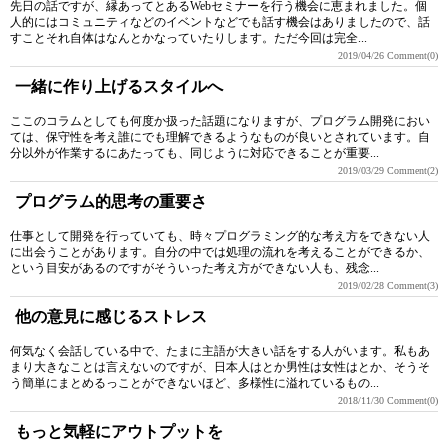
先日の話ですが、縁あってとあるWebセミナーを行う機会に恵まれました。個
人的にはコミュニティなどのイベントなどでも話す機会はありましたので、話
すことそれ自体はなんとかなっていたりします。ただ今回は完全...
2019/04/26
Comment(0)
一緒に作り上げるスタイルへ
ここのコラムとしても何度か扱った話題になりますが、プログラム開発におい
ては、保守性を考え誰にでも理解できるようなものが良いとされています。自
分以外が作業するにあたっても、同じように対応できることが重要...
2019/03/29
Comment(2)
プログラム的思考の重要さ
仕事として開発を行っていても、時々プログラミング的な考え方をできない人
に出会うことがあります。自分の中では処理の流れを考えることができるか、
という目安があるのですがそういった考え方ができない人も、残念...
2019/02/28
Comment(3)
他の意見に感じるストレス
何気なく会話している中で、たまに主語が大きい話をする人がいます。私もあ
まり大きなことは言えないのですが、日本人はとか男性は女性はとか、そうそ
う簡単にまとめるっことができないほど、多様性に溢れているもの...
2018/11/30
Comment(0)
もっと気軽にアウトプットを