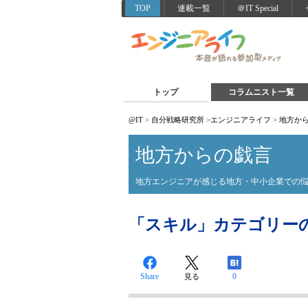
TOP
連載一覧
＠IT Special
トップ
コラムニスト一覧
@IT
>
自分戦略研究所
>
エンジニアライフ
>
地方か
地方からの戯言
地方エンジニアが感じる地方・中小企業での
「スキル」カテゴリーの投稿
Share
0
見る