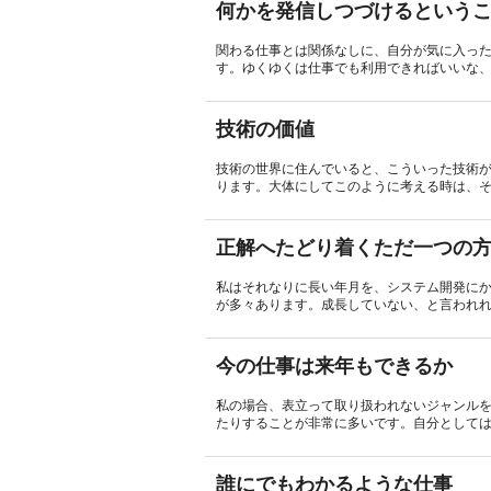
何かを発信しつづけるという
関わる仕事とは関係なしに、自分が気に入っ
す。ゆくゆくは仕事でも利用できればいいな、
技術の価値
技術の世界に住んでいると、こういった技術
ります。大体にしてこのように考える時は、そ
正解へたどり着くただ一つの
私はそれなりに長い年月を、システム開発に
が多々あります。成長していない、と言われれ
今の仕事は来年もできるか
私の場合、表立って取り扱われないジャンル
たりすることが非常に多いです。自分としては見
誰にでもわかるような仕事