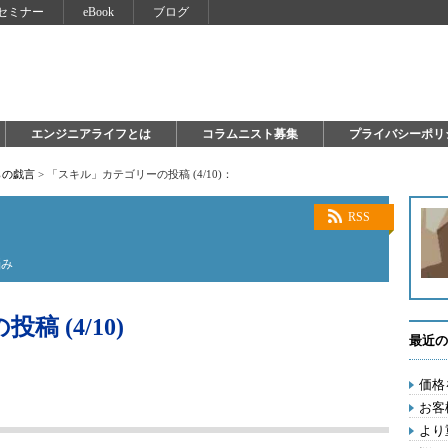
セミナー
eBook
ブログ
エンジニアライフとは
コラムニスト募集
プライバシーポリ
らの戯言
>
「スキル」カテゴリーの投稿 (4/10)：
RSS
悩み
 (4/10)
最近の
価格
お客
より