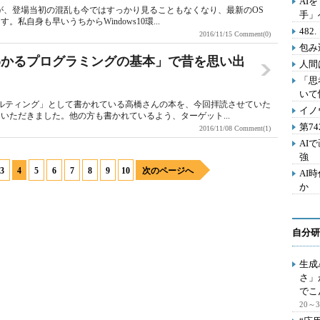
AI
ますが、登場当初の混乱も今ではすっかり見ることもなくなり、最新のOS
手」
自身も早いうちからWindows10環...
48
2016/11/15
Comment(0)
包み
わかるプログラミングの基本」で昔を思い出
人間
「思
いて
ルティング」として書かれている高橋さんの本を、今回拝読させていた
イノ
いただきました。他の方も書かれているよう、ターゲット...
第7
2016/11/08
Comment(1)
AI
強
3
4
5
6
7
8
9
10
次のページへ
AI
か
自分研
生成
さ」
でこ
20