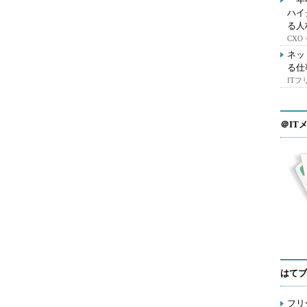
ハイ
る人
CX
ネッ
る仕
IT
＠IT
はてブ
フリ