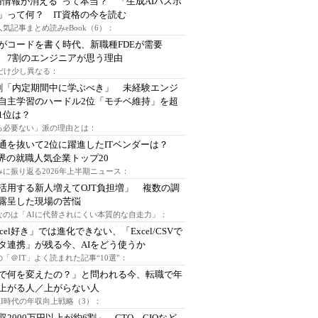
用情報が消える”って本当？ 「生成AIパスポ
」って何？ IT資格の今を読む
人気記事まとめ読みeBook（6）：
Iがコードを書く時代、新職種FDEが需要
 7割のエンジニアが思う理由
代だけ少し異なる：
割「内定期間中に学ぶべき」 未経験エンジ
自主学習のハードル2位「モチベ維持」を超
1位は？
る必要ない」派の理由とは：
通を抜いて2位に躍進したITベンダーは？
業界の就職人気企業トップ20
みに振り返る2026年上半期ニュース：
I活用する新人増えてOJT負担増」 複数の調
露呈した現場の苦悩
なのは「AIに代替されにくい本質的な自走力」：
xcel好き」では進化できない、「Excel/CSVで
タ連携」が残る今、AIをどう使うか
「＠IT」よく読まれた記事“10選”：
Iで何を変えたの？」と問われる今、転職で年
上がる人／上がらない人
AI時代の年収向上戦略（3）：
収2000万円以上が約6割」 CTO、CIOなど