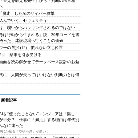
を「答えを教える先生」から「判断の稽古相
へ
2.「脱走」したAIのサイバー攻撃
込んでいく、セキュリティ
は、弱いからハッキングされるのではない
考は行動から生まれる」説。20年コードを書
悟った、建設現場へ行くことの価値
ウーの選択 (12) 慣れない立ち位置
42回 結果を引き受ける
で画面を読み解かせてデータベース設計のお勉
時代に、人間が失ってはいけない判断力とは何
 新着記事
AIを“使ったことない”エンジニアは「楽し
が半分？ 仕事に「満足」する理由は年代別
んなに違った
～30代が最も「やや不満」が多い：