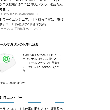
クラス転職が5年で2.2倍のバブル、求められ
材像は
O・経営幹部人材の転職市場動向：
トワークエンジニア、社内SEって実は「稼げ
事」？ IT職種別の“単価”に明暗
フリーランスの平均単価ランキング：
メールマガジンのお申し込み
新着記事をいち早く知りたい、
オリジナルコラムを読みたい
――メールマガジンに登録し
て、＠ITを120％使いこなそ
う。
＠IT自分戦略研究所
注目エントリー
ーランスにおける仕事の断り方：生涯現役の