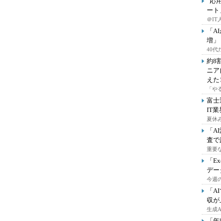
“応
ート
＠IT
「A
増」
40
約8
ニア
えた
「や
富士
IT
夏休
「A
査で
重要
「E
デー
今週の
「A
収が
生成
「年