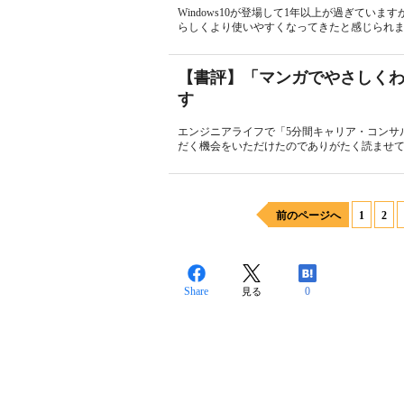
Windows10が登場して1年以上が過ぎてい
らしくより使いやすくなってきたと感じられます。私
【書評】「マンガでやさしく
す
エンジニアライフで「5分間キャリア・コンサ
だく機会をいただけたのでありがたく読ませて
前のページへ
1
2
Share
0
見る