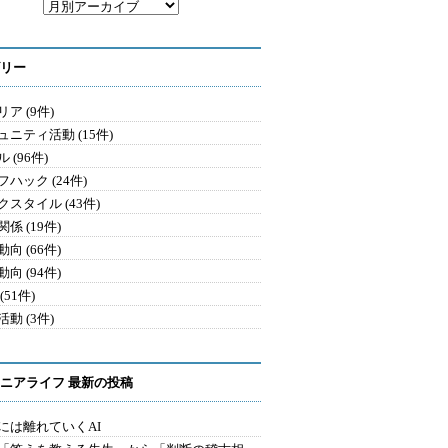
リー
ア (9件)
ュニティ活動 (15件)
 (96件)
ハック (24件)
クスタイル (43件)
係 (19件)
向 (66件)
向 (94件)
(51件)
動 (3件)
ニアライフ 最新の投稿
には離れていくAI