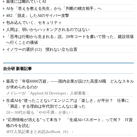
最後には離れていくAI
AIを「答えを教える先生」から「判断の稽古相手」へ
482.「脱走」したAIのサイバー攻撃
包み込んでいく、セキュリティ
人間は、弱いからハッキングされるのではない
「思考は行動から生まれる」説。20年コードを書いて悟った、建設現場
へ行くことの価値
イノウーの選択 (12) 慣れない立ち位置
自分研 新着記事
最高で「年収6000万超」――国内企業が設けた高度AI職 どんなスキル
が求められるのか
メドレーが「Applied AI Developer」人材募集：
生成AIを“使ったことない”エンジニアは「楽しさ」が半分？ 仕事に
「満足」する理由は年代別でこんなに違った
20～30代が最も「やや不満」が多い：
“応用情報が消える”って本当？ 「生成AIパスポート」って何？ IT資
格の今を読む
＠IT人気記事まとめ読みeBook（6）：