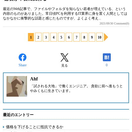
最近のWeb記事で、ファイルやフォルダを知らない若者が増えている、という
内容のものがありました。常日頃PCを利用するIT業界に身を置く人間としては
なかなかに衝撃的な話題と感じたものですが、よくよく考え...
2021/09/30
Comment(0)
1
2
3
4
5
6
7
8
9
10
Share
0
見る
Ahf
「試される大地」で働くエンジニア。 貪欲に前へ進もうと
やみくもに生きています。
最近のエントリー
価格を下げることに抵抗できるか