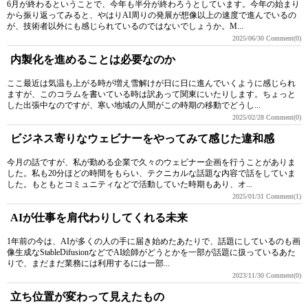
6月が終わるということで、今年も半分が終わろうとしています。今年の始まり
から振り返ってみると、やはりAI周りの発展が想像以上の速度で進んでいるの
が、技術者以外にも感じられているのではないでしょうか。M...
2025/06/30
Comment(0)
内製化を進めることは必要なのか
ここ最近は気温も上がる時が増え雪解けが日に日に進んでいくように感じられ
ますが、このコラムを書いている時は訳あって関東にいたりします。ちょっと
した出張中なのですが、寒い地域の人間がこの時期の移動でどうし...
2025/02/28
Comment(0)
ビジネス寄りなウェビナーをやってみて感じた違和感
今月の話ですが、私が勤める企業で久々のウェビナー企画を行うことがありま
した。私も20分ほどの時間をもらい、テクニカルな話題な内容で話をしていま
した。もともとコミュニティなどで活動していた時期もあり、オ...
2025/01/31
Comment(1)
AIが仕事を肩代わりしてくれる未来
1年前の今は、AIが多くの人の手に届き始めたあたりで、話題にしているのも画
像生成なStableDifusionなどでAI絵師がどうとかを一部が話題に扱っているあた
りで、まだまだ業務には利用するには一部...
2023/11/30
Comment(0)
立ち位置が変わって見えたもの