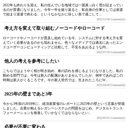
2022年も終わりを迎え、私の住んでいる地域では一面真っ白く雪が詰まってい
るのが普通になりました。今年一年を振り返ると、私自身の仕事としては派遣
で始まり派遣で終わる、というなかなかに珍しい形で過ごして...
2022/12/30
Comment(1)
考え方を変えて取り組むノーコードやローコード
ローコードやノーコードが普及し始めている今、システムに対する考え方を変
えていく必要があるのかも知れません。色々なメディアでは過去にあったエン
ドユーザーコンピューティングと比較して、不安をあおるような内...
2022/07/29
Comment(0)
他人の考えを参考にしたい
こちらではようやく桜が咲き始め、春の訪れを感じるようになりました。私の
勤める部門では、今年は新人の配属がありませんでしたが、例年であればこの
時期は新人がくるころです。今の新人世代では、生まれたころにW...
2022/04/30
Comment(0)
2025年の壁まであと3年
今から3年前の2018年に、経済産業省のレポートに2025年の壁という言葉が登場
しました。企業が抱えるレガシーシステムの問題をはじめ、デジタルトランス
フォーメーションを推進していかなくてはならないとい...
2022/03/31
Comment(1)
必要が不要に変わる