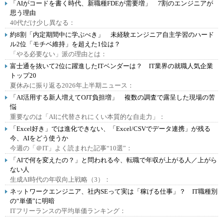
「AIがコードを書く時代、新職種FDEが需要増」 7割のエンジニアが
思う理由
40代だけ少し異なる：
約8割「内定期間中に学ぶべき」 未経験エンジニア自主学習のハード
ル2位「モチベ維持」を超えた1位は？
「やる必要ない」派の理由とは：
富士通を抜いて2位に躍進したITベンダーは？ IT業界の就職人気企業
トップ20
夏休みに振り返る2026年上半期ニュース：
「AI活用する新人増えてOJT負担増」 複数の調査で露呈した現場の苦
悩
重要なのは「AIに代替されにくい本質的な自走力」：
「Excel好き」では進化できない、「Excel/CSVでデータ連携」が残る
今、AIをどう使うか
今週の「＠IT」よく読まれた記事“10選”：
「AIで何を変えたの？」と問われる今、転職で年収が上がる人／上がら
ない人
生成AI時代の年収向上戦略（3）：
ネットワークエンジニア、社内SEって実は「稼げる仕事」？ IT職種別
の“単価”に明暗
ITフリーランスの平均単価ランキング：