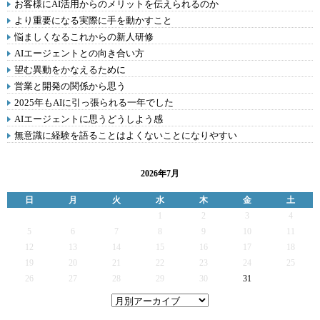
お客様にAI活用からのメリットを伝えられるのか
より重要になる実際に手を動かすこと
悩ましくなるこれからの新人研修
AIエージェントとの向き合い方
望む異動をかなえるために
営業と開発の関係から思う
2025年もAIに引っ張られる一年でした
AIエージェントに思うどうしよう感
無意識に経験を語ることはよくないことになりやすい
2026年7月
日
月
火
水
木
金
土
1
2
3
4
5
6
7
8
9
10
11
12
13
14
15
16
17
18
19
20
21
22
23
24
25
26
27
28
29
30
31