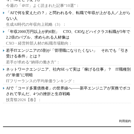
今週の「＠IT」よく読まれた記事“10選”：
「AIで何を変えたの？」と問われる今、転職で年収が上がる人／上がら
ない人
生成AI時代の年収向上戦略（3）：
「年収2000万円以上が約6割」 CTO、CIOなどハイクラス転職が5年で
2.2倍のバブル、求められる人材像は
CXO・経営幹部人材の転職市場動向：
若手ITエンジニアの5割が「管理職になりたくない」 それでも「引き
受ける条件」とは？
若手が求める“納得の働き方”：
ネットワークエンジニア、社内SEって実は「稼げる仕事」？ IT職種別
の“単価”に明暗
ITフリーランスの平均単価ランキング：
AIで「コード多重債務者」の世界線へ――新卒エンジニアが実務でボコ
されて学んだ、4つの挫折と生存戦略
技育祭2026【春】：
利用規約