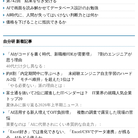
第742回 結果を引き受ける
AIで画面を読み解かせてデータベース設計のお勉強
AI時代に、人間が失ってはいけない判断力とは何か
価格を下げることに抵抗できるか
自分研 新着記事
「AIがコードを書く時代、新職種FDEが需要増」 7割のエンジニアが
思う理由
40代だけ少し異なる：
約8割「内定期間中に学ぶべき」 未経験エンジニア自主学習のハード
ル2位「モチベ維持」を超えた1位は？
「やる必要ない」派の理由とは：
富士通を抜いて2位に躍進したITベンダーは？ IT業界の就職人気企業
トップ20
夏休みに振り返る2026年上半期ニュース：
「AI活用する新人増えてOJT負担増」 複数の調査で露呈した現場の苦
悩
重要なのは「AIに代替されにくい本質的な自走力」：
「Excel好き」では進化できない、「Excel/CSVでデータ連携」が残る
今、AIをどう使うか