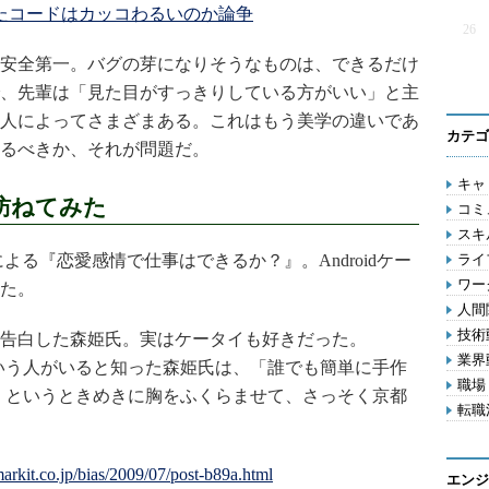
たコードはカッコわるいのか論争
26
安全第一。バグの芽になりそうなものは、できるだけ
、先輩は「見た目がすっきりしている方がいい」と主
人によってさまざまある。これはもう美学の違いであ
カテゴ
るべきか、それが問題だ。
キャリ
訪ねてみた
コミ
スキル
よる『恋愛感情で仕事はできるか？』。Androidケー
ライフ
ワー
た。
人間関
技術動
告白した森姫氏。実はケータイも好きだった。
業界動
たという人がいると知った森姫氏は、「誰でも簡単に手作
職場 
か？」というときめきに胸をふくらませて、さっそく京都
転職活
エンジ