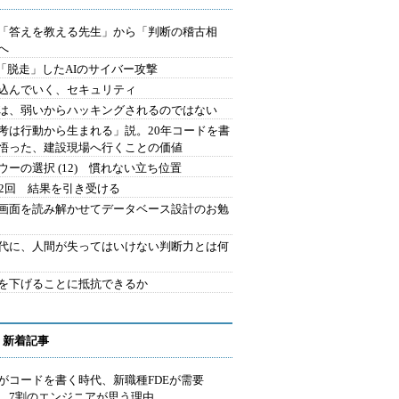
を「答えを教える先生」から「判断の稽古相
へ
2.「脱走」したAIのサイバー攻撃
込んでいく、セキュリティ
は、弱いからハッキングされるのではない
考は行動から生まれる」説。20年コードを書
悟った、建設現場へ行くことの価値
ウーの選択 (12) 慣れない立ち位置
42回 結果を引き受ける
で画面を読み解かせてデータベース設計のお勉
時代に、人間が失ってはいけない判断力とは何
を下げることに抵抗できるか
 新着記事
Iがコードを書く時代、新職種FDEが需要
 7割のエンジニアが思う理由