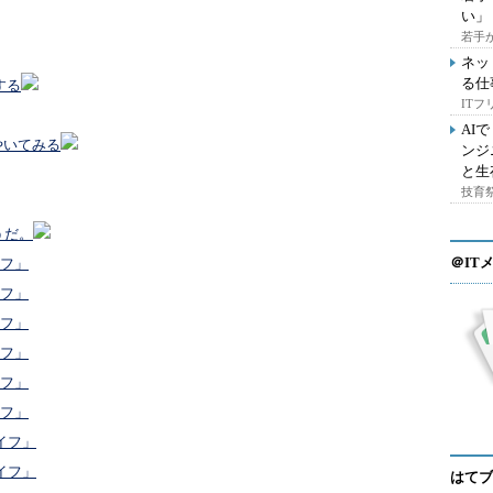
い」
若手
ネッ
る仕
する
IT
AI
ぶやいてみる
ンジ
と生
技育祭
うだ。
＠IT
イフ」
イフ」
イフ」
イフ」
イフ」
イフ」
イフ」
イフ」
はてブ