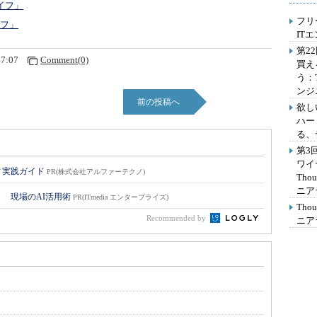
イフ」
フリ
イフ」
IT
第2
47:07
Comment(0)
買え
う：
ンジ
前の投稿へ
欲し
ハー
る、
第3
ワイ
ィ実践ガイド
PR(株式会社アルファーテクノ)
Th
ニア
！ 現場のAI活用術
PR(ITmedia エンタープライズ)
Th
Recommended by
ニア