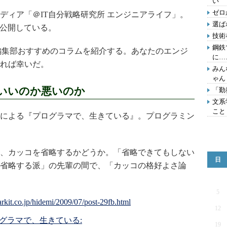
い
ゼロ
ィア「＠IT自分戦略研究所 エンジニアライフ」。
選ば
を公開している。
技術
鋼鉄
編集部おすすめのコラムを紹介する。あなたのエンジ
に…
れば幸いだ。
みん
ゃん
いいのか悪いのか
「勤
文系
こと
による『プログラマで、生きている』。プログラミン
、カッコを省略するかどうか。「省略できてもしない
日
省略する派」の先輩の間で、「カッコの格好よさ論
5
12
グラマで、生きている:
19