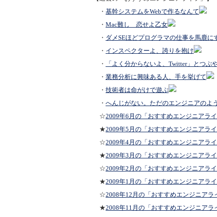
・
基幹システムをWebで作るなんて
・
Mac難し 恋せよ乙女
・
ダメSEほどプログラマの仕事を馬鹿に
・
インスペクターよ、誇りを抱け
・
「よく分からないよ、Twitter」とつ
・
業務分析に興味ある人、手を挙げて
・
技術者は命がけで遊ぶ
・
へんじがない。ただのエンジニアのよ
☆
2009年6月の「おすすめエンジニアラ
★
2009年5月の「おすすめエンジニアラ
☆
2009年4月の「おすすめエンジニアラ
★
2009年3月の「おすすめエンジニアラ
☆
2009年2月の「おすすめエンジニアラ
★
2009年1月の「おすすめエンジニアラ
☆
2008年12月の「おすすめエンジニアラ
★
2008年11月の「おすすめエンジニアラ