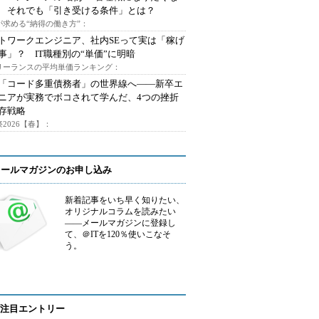
 それでも「引き受ける条件」とは？
が求める“納得の働き方”：
トワークエンジニア、社内SEって実は「稼げ
事」？ IT職種別の“単価”に明暗
フリーランスの平均単価ランキング：
で「コード多重債務者」の世界線へ――新卒エ
ニアが実務でボコされて学んだ、4つの挫折
存戦略
2026【春】：
メールマガジンのお申し込み
新着記事をいち早く知りたい、
オリジナルコラムを読みたい
――メールマガジンに登録し
て、＠ITを120％使いこなそ
う。
注目エントリー