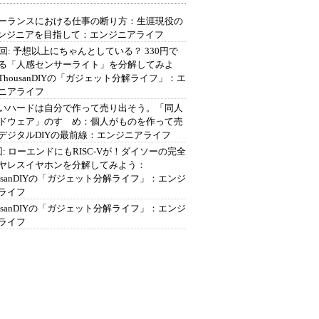
ーランスにおける仕事の断り方：生涯現役の
エンジニアを目指して：エンジニアライフ
2回: 予想以上にちゃんとしている？ 330円で
る「人感センサーライト」を分解してみよ
ThousanDIYの「ガジェット分解ライフ」：エ
ニアライフ
いハードは自分で作って売り出そう。「同人
ドウェア」のすゝめ：個人がものを作って売
デジタルDIYの最前線：エンジニアライフ
回: ローエンドにもRISC-Vが！ダイソーの完全
ヤレスイヤホンを分解してみよう：
ousanDIYの「ガジェット分解ライフ」：エンジ
ライフ
ousanDIYの「ガジェット分解ライフ」：エンジ
ライフ