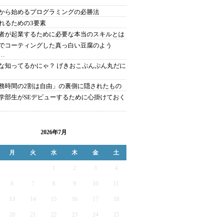
から始めるプログラミングの必勝法
れるための3要素
者が起業するために必要な本当のスキルとは
でコーティングした真っ白い豆腐のよう
…
な知ってるかにゃ？ げきおこぷんぷん丸だに
務時間の2割は自由」の裏側に隠されたもの
学部生がSEデビューするために心掛けておく
2026年7月
月
火
水
木
金
土
1
2
3
4
6
7
8
9
10
11
13
14
15
16
17
18
20
21
22
23
24
25