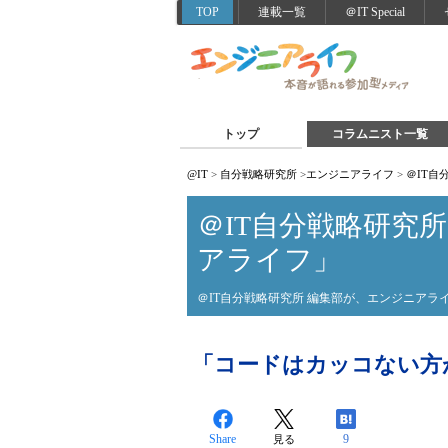
TOP
連載一覧
＠IT Special
トップ
コラムニスト一覧
@IT
>
自分戦略研究所
>
エンジニアライフ
>
＠IT
＠IT自分戦略研究
アライフ」
＠IT自分戦略研究所 編集部が、エンジニア
「コードはカッコない方
Share
9
見る