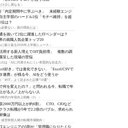
代だけ少し異なる：
割「内定期間中に学ぶべき」 未経験エンジ
自主学習のハードル2位「モチベ維持」を超
1位は？
る必要ない」派の理由とは：
通を抜いて2位に躍進したITベンダーは？
業界の就職人気企業トップ20
みに振り返る2026年上半期ニュース：
I活用する新人増えてOJT負担増」 複数の調
露呈した現場の苦悩
なのは「AIに代替されにくい本質的な自走力」：
xcel好き」では進化できない、「Excel/CSVで
タ連携」が残る今、AIをどう使うか
「＠IT」よく読まれた記事“10選”：
Iで何を変えたの？」と問われる今、転職で年
上がる人／上がらない人
AI時代の年収向上戦略（3）：
収2000万円以上が約6割」 CTO、CIOなど
クラス転職が5年で2.2倍のバブル、求められ
材像は
O・経営幹部人材の転職市場動向：
ITエンジニアの5割が「管理職になりたくな