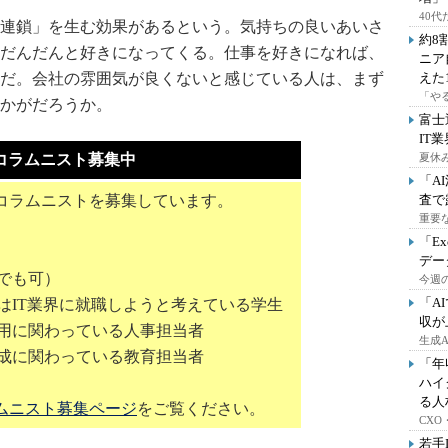
40
連鎖」を生む効果があるという。気持ちの良いあいさ
約8
だんだんと好きになってくる。仕事を好きになれば、
ニア
だ。会社の雰囲気が良くないと感じている人は、まず
えた
「や
かがだろうか。
富士
IT
コラムニスト募集中
夏休
「A
コラムニストを募集しています。
査で
重要
「E
デー
でも可）
今週の
「A
はIT業界に就職しようと考えている学生
収が
採用に関わっている人事担当者
生成
育成に関わっている教育担当者
「年
ハイ
る人
ムニスト募集ページ
をご覧ください。
CX
若手