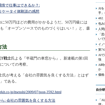
感情で仕事はできるか？:
AI
りケータイ体験談の感想
手」
48
るのに50万円ほどの費用がかかるようだ。50万円級には
包み
も「オープンソースでのものづくりはいい！」と、森
人間
「思
いて
イノ
方法
第7
AI
哀T戦士
氏よる『半蔵門の車窓から』。新連載の第1回
強
についての考察。
AI
か
価格
士氏が考える「会社の雰囲気を良くする方法」とはず
」である。
自分研
「A
ら: 会社の雰囲気を良くする方法
増」