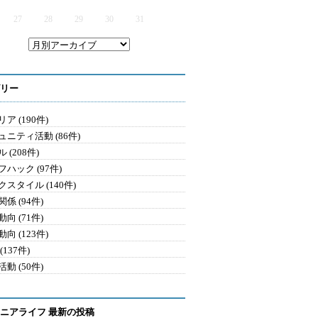
27
28
29
30
31
リー
ア (190件)
ュニティ活動 (86件)
 (208件)
ハック (97件)
クスタイル (140件)
係 (94件)
向 (71件)
向 (123件)
(137件)
動 (50件)
ニアライフ 最新の投稿