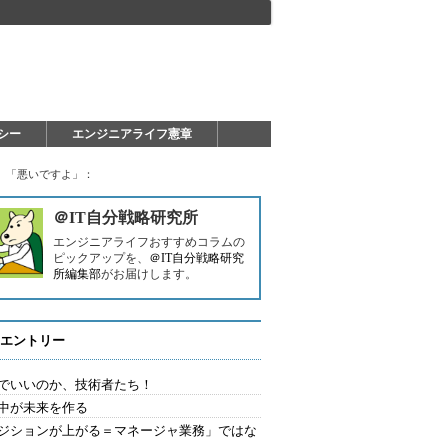
シー
エンジニアライフ憲章
」「悪いですよ」：
＠IT自分戦略研究所
エンジニアライフおすすめコラムの
ピックアップを、
＠IT自分戦略研究
所編集部
がお届けします。
エントリー
でいいのか、技術者たち！
中が未来を作る
ジションが上がる＝マネージャ業務」ではな