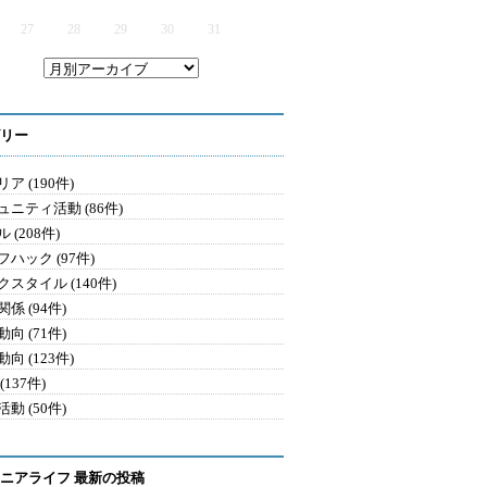
27
28
29
30
31
リー
ア (190件)
ュニティ活動 (86件)
 (208件)
ハック (97件)
クスタイル (140件)
係 (94件)
向 (71件)
向 (123件)
(137件)
動 (50件)
ニアライフ 最新の投稿