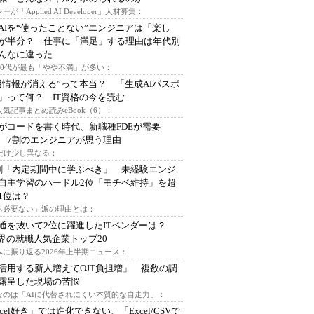
ーが「Applied AI Developer」人材募集：
AIを“使ったことない”エンジニアは「楽し
が半分？ 仕事に「満足」する理由は年代別
んなに違った
～30代が最も「やや不満」が多い：
用情報が消える”って本当？ 「生成AIパスポ
」って何？ IT資格の今を読む
人気記事まとめ読みeBook（6）：
Iがコードを書く時代、新職種FDEが需要
 7割のエンジニアが思う理由
代だけ少し異なる：
割「内定期間中に学ぶべき」 未経験エンジ
自主学習のハードル2位「モチベ維持」を超
1位は？
る必要ない」派の理由とは：
通を抜いて2位に躍進したITベンダーは？
業界の就職人気企業トップ20
みに振り返る2026年上半期ニュース：
I活用する新人増えてOJT負担増」 複数の調
露呈した現場の苦悩
なのは「AIに代替されにくい本質的な自走力」：
xcel好き」では進化できない、「Excel/CSVで