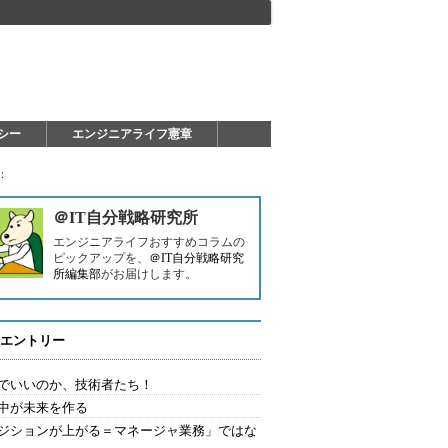
シー
エンジニアライフ憲章
：
＠IT自分戦略研究所
エンジニアライフおすすめコラムの
ピックアップを、
＠IT自分戦略研究
所編集部
がお届けします。
エントリー
でいいのか、技術者たち！
中が未来を作る
ジションが上がる＝マネージャ業務」ではな