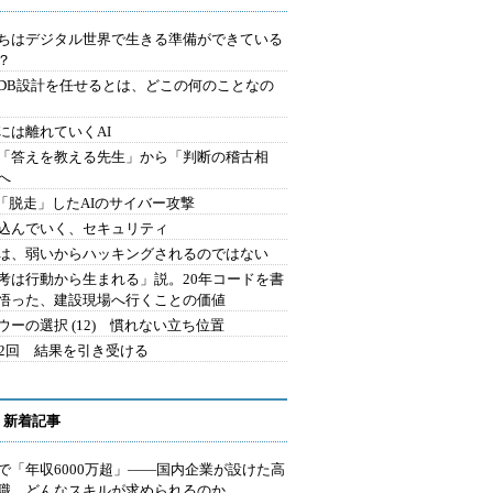
ちはデジタル世界で生きる準備ができている
？
にDB設計を任せるとは、どこの何のことなの
には離れていくAI
を「答えを教える先生」から「判断の稽古相
へ
2.「脱走」したAIのサイバー攻撃
込んでいく、セキュリティ
は、弱いからハッキングされるのではない
考は行動から生まれる」説。20年コードを書
悟った、建設現場へ行くことの価値
ウーの選択 (12) 慣れない立ち位置
42回 結果を引き受ける
 新着記事
で「年収6000万超」――国内企業が設けた高
I職 どんなスキルが求められるのか