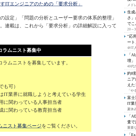
すITエンジニアのための「要求分析」
メドレ
生成
の設定」「問題の分析とユーザー要求の体系的整理」
さ」
でこ
。連載は、これから「要求分析」の詳細解説に入って
20
“応
ート
＠IT
コラムニスト募集中
「A
増」
コラムニストを募集しています。
40
約8
ニア
えた
でも可）
「や
はIT業界に就職しようと考えている学生
富士
採用に関わっている人事担当者
IT
夏休
育成に関わっている教育担当者
「A
査で
ムニスト募集ページ
をご覧ください。
重要
「E