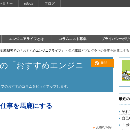
セミナー
eBook
ブログ
エンジニアライフとは
コラムニスト募集
プライバシーポリ
自分戦略研究所の「おすすめエンジニアライフ」
>
ダメSEほどプログラマの仕事を馬鹿にする
所の「おすすめエンジニ
RSS
ライフのおすすめコラムをピックアップします。
最近の
の仕事を馬鹿にする
それ
自己
「ポ
»
2009/07/09