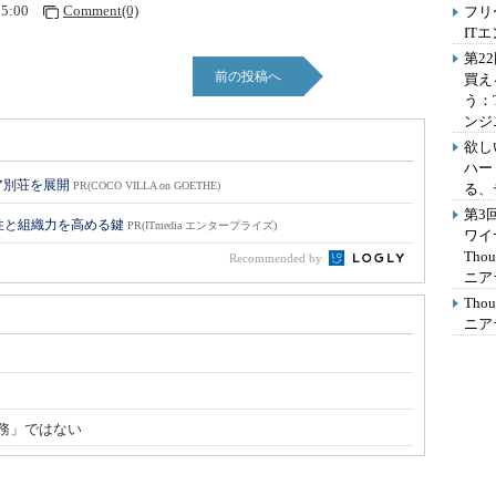
55:00
Comment(0)
フリ
IT
第2
前の投稿へ
買え
う：
ンジ
欲し
ハー
ア別荘を展開
PR(COCO VILLA on GOETHE)
る、
第3
性と組織力を高める鍵
PR(ITmedia エンタープライズ)
ワイ
Th
Recommended by
ニア
Th
ニア
務」ではない