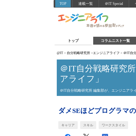
TOP
連載一覧
＠IT Special
トップ
コラムニスト一覧
@IT
>
自分戦略研究所
>
エンジニアライフ
>
＠IT
＠IT自分戦略研究
アライフ」
＠IT自分戦略研究所 編集部が、エンジニア
ダメSEほどプログラマ
キャリア
スキル
ワークスタイル