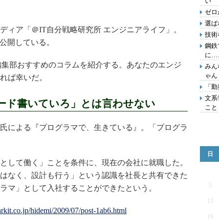
い
ゼロ
選ば
ィア「＠IT自分戦略研究所 エンジニアライフ」。
技術
を公開している。
鋼鉄
に…
編集部おすすめのコラムを紹介する。あなたのエンジ
みん
ゃん
れば幸いだ。
「勤
文系
ード書いていろ」とは言わせない
こと
氏による『プログラマで、生きている』。「プログラ
日
として働く」ことを条件に、現在の会社に就職した。
はなく、設計も行う」という認識を社長と共有できた
5
ラマ」として入社することができたという。
12
19