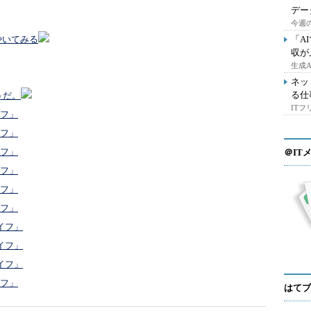
デー
今週の
「A
ぶやいてみる
収が
生成
ネッ
る仕
うだ。
IT
イフ」
イフ」
イフ」
＠IT
イフ」
イフ」
イフ」
イフ」
イフ」
イフ」
イフ」
はてブ