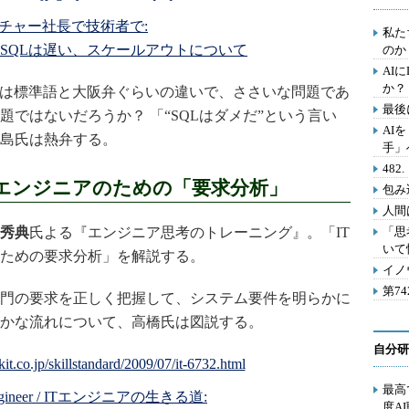
チャー社長で技術者で:
私た
なSQLは遅い、スケールアウトについて
のか
AI
か？
は標準語と大阪弁ぐらいの違いで、ささいな問題であ
最後
ではないだろうか？ 「“SQLはダメだ”という言い
AI
島氏は熱弁する。
手」
48
Tエンジニアのための「要求分析」
包み
人間
秀典
氏よる『エンジニア思考のトレーニング』。「IT
「思
いて
ための要求分析」を解説する。
イノ
第7
門の要求を正しく把握して、システム要件を明らかに
かな流れについて、高橋氏は図説する。
自分研
最高
-Engineer / ITエンジニアの生きる道:
度A