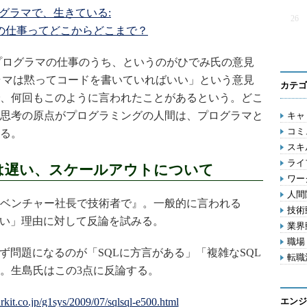
グラマで、生きている:
26
の仕事ってどこからどこまで？
プログラマの仕事のうち、というのがひでみ氏の意見
ラマは黙ってコードを書いていればいい」という意見
カテゴ
、何回もこのように言われたことがあるという。どこ
思考の原点がプログラミングの人間は、プログラマと
キャリ
コミ
る。
スキル
ライフ
Lは遅い、スケールアウトについて
ワー
人間関
ベンチャー社長で技術者で』。一般的に言われる
技術動
良い」理由に対して反論を試みる。
業界動
職場 
ず問題になるのが「SQLに方言がある」「複雑なSQL
転職活
。生島氏はこの3点に反論する。
エンジ