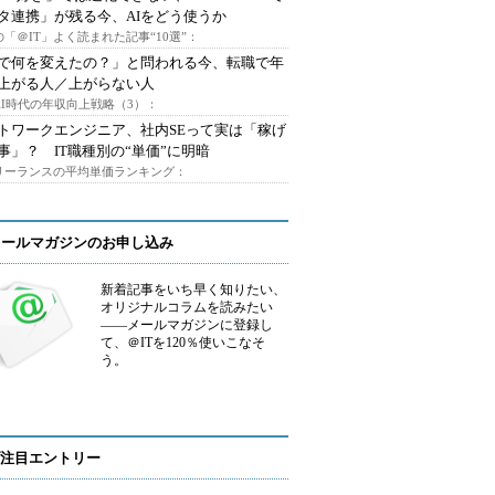
タ連携」が残る今、AIをどう使うか
「＠IT」よく読まれた記事“10選”：
Iで何を変えたの？」と問われる今、転職で年
上がる人／上がらない人
AI時代の年収向上戦略（3）：
トワークエンジニア、社内SEって実は「稼げ
事」？ IT職種別の“単価”に明暗
フリーランスの平均単価ランキング：
メールマガジンのお申し込み
新着記事をいち早く知りたい、
オリジナルコラムを読みたい
――メールマガジンに登録し
て、＠ITを120％使いこなそ
う。
注目エントリー