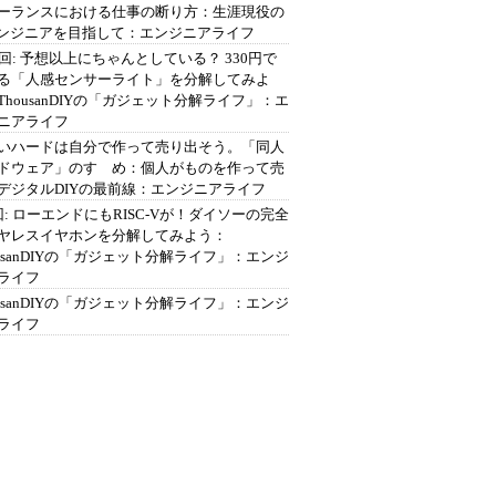
ーランスにおける仕事の断り方：生涯現役の
エンジニアを目指して：エンジニアライフ
2回: 予想以上にちゃんとしている？ 330円で
る「人感センサーライト」を分解してみよ
ThousanDIYの「ガジェット分解ライフ」：エ
ニアライフ
いハードは自分で作って売り出そう。「同人
ドウェア」のすゝめ：個人がものを作って売
デジタルDIYの最前線：エンジニアライフ
回: ローエンドにもRISC-Vが！ダイソーの完全
ヤレスイヤホンを分解してみよう：
ousanDIYの「ガジェット分解ライフ」：エンジ
ライフ
ousanDIYの「ガジェット分解ライフ」：エンジ
ライフ