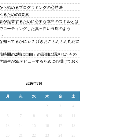
から始めるプログラミングの必勝法
れるための3要素
者が起業するために必要な本当のスキルとは
でコーティングした真っ白い豆腐のよう
…
な知ってるかにゃ？ げきおこぷんぷん丸だに
務時間の2割は自由」の裏側に隠されたもの
学部生がSEデビューするために心掛けておく
2026年7月
月
火
水
木
金
土
1
2
3
4
6
7
8
9
10
11
13
14
15
16
17
18
20
21
22
23
24
25