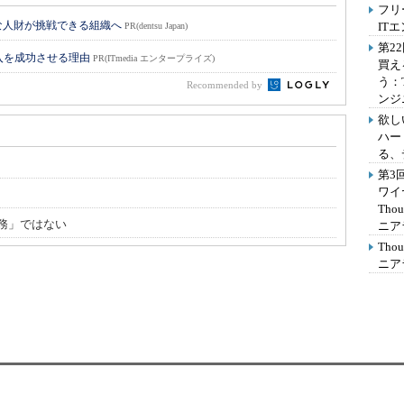
フリ
な人財が挑戦できる組織へ
IT
PR(dentsu Japan)
第2
入を成功させる理由
PR(ITmedia エンタープライズ)
買え
う：
Recommended by
ンジ
欲し
ハー
る、
第3
ワイ
Th
務」ではない
ニア
Th
ニア