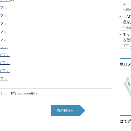
デー
イフ」
今週の
イフ」
「A
収が
イフ」
生成
イフ」
ネッ
イフ」
る仕
IT
イフ」
イフ」
イフ」
＠IT
イフ」
イフ」
01:56
Comment(0)
前の投稿へ
はてブ