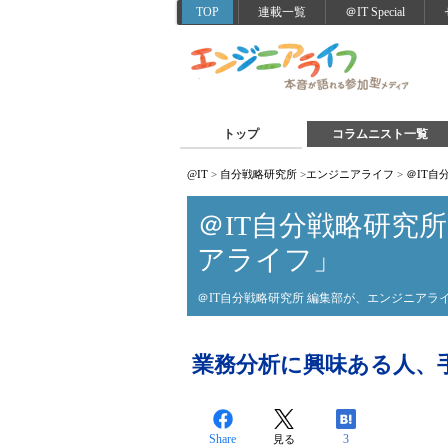
TOP
連載一覧
＠IT Special
トップ
コラムニスト一覧
@IT
>
自分戦略研究所
>
エンジニアライフ
>
＠IT
＠IT自分戦略研究
アライフ」
＠IT自分戦略研究所 編集部が、エンジニア
業務分析に興味ある人、
Share
3
見る