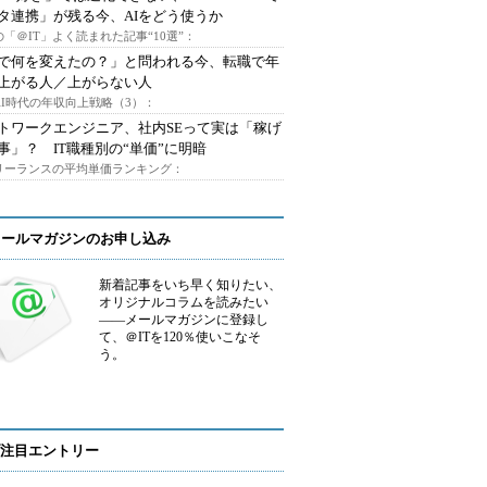
タ連携」が残る今、AIをどう使うか
「＠IT」よく読まれた記事“10選”：
Iで何を変えたの？」と問われる今、転職で年
上がる人／上がらない人
AI時代の年収向上戦略（3）：
トワークエンジニア、社内SEって実は「稼げ
事」？ IT職種別の“単価”に明暗
フリーランスの平均単価ランキング：
メールマガジンのお申し込み
新着記事をいち早く知りたい、
オリジナルコラムを読みたい
――メールマガジンに登録し
て、＠ITを120％使いこなそ
う。
注目エントリー