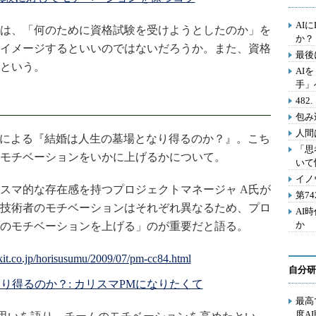
AI
は、「何のために資格試験を受けようとしたのか」を
か？
イメージするといいのではないだろうか。また、資格
最後
という。
AI
手」
48
包み
人間
による『結婚は人生の墓場となり得るのか？』。こち
「思
モチベーションをいかに上げるかについて。
いて
イノ
マ的な存在感を持つプロジェクトマネージャ A氏が
第7
技術者のモチベーションはそれぞれ異なるため、プロ
AI
か
のモチベーションを上げる」のが重要だと語る。
自分研
り得るのか？: カリスマPMになりたくて
最高
度A