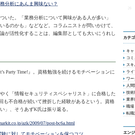
務分析にあんま興味ない？
26
ついた。「業務分析について興味がある人が多い」
いるのかも」などなど。コラムニストが問いかけて、
論が活性化することは、編集部としても大いにうれし
カテゴ
キャリ
コミ
スキル
t’s Party Time!』。資格勉強を続けるモチベーションに
ライフ
ワー
人間関
技術動
やく「情報セキュリティスペシャリスト」に合格した
業界動
回も不合格が続いて挫折した経験があるという。資格
職場 
い」、そうあずK氏は振り返る。
転職活
エンジ
me!: 資格試験に対してモチベーションを保つコツ