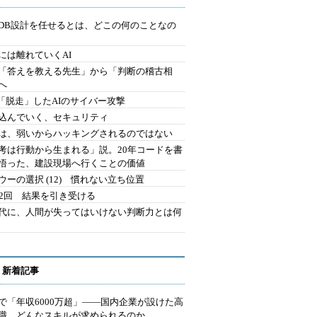
にDB設計を任せるとは、どこの何のことなの
には離れていくAI
を「答えを教える先生」から「判断の稽古相
へ
2.「脱走」したAIのサイバー攻撃
込んでいく、セキュリティ
は、弱いからハッキングされるのではない
考は行動から生まれる」説。20年コードを書
悟った、建設現場へ行くことの価値
ウーの選択 (12) 慣れない立ち位置
42回 結果を引き受ける
時代に、人間が失ってはいけない判断力とは何
 新着記事
で「年収6000万超」――国内企業が設けた高
I職 どんなスキルが求められるのか