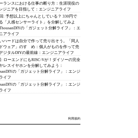
ーランスにおける仕事の断り方：生涯現役の
エンジニアを目指して：エンジニアライフ
2回: 予想以上にちゃんとしている？ 330円で
る「人感センサーライト」を分解してみよ
ThousanDIYの「ガジェット分解ライフ」：エ
ニアライフ
いハードは自分で作って売り出そう。「同人
ドウェア」のすゝめ：個人がものを作って売
デジタルDIYの最前線：エンジニアライフ
回: ローエンドにもRISC-Vが！ダイソーの完全
ヤレスイヤホンを分解してみよう：
ousanDIYの「ガジェット分解ライフ」：エンジ
ライフ
ousanDIYの「ガジェット分解ライフ」：エンジ
ライフ
利用規約