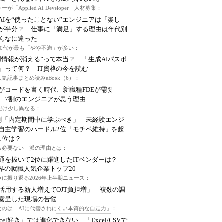
ーが「Applied AI Developer」人材募集：
AIを“使ったことない”エンジニアは「楽し
が半分？ 仕事に「満足」する理由は年代別
んなに違った
～30代が最も「やや不満」が多い：
用情報が消える”って本当？ 「生成AIパスポ
」って何？ IT資格の今を読む
人気記事まとめ読みeBook（6）：
Iがコードを書く時代、新職種FDEが需要
 7割のエンジニアが思う理由
代だけ少し異なる：
割「内定期間中に学ぶべき」 未経験エンジ
自主学習のハードル2位「モチベ維持」を超
1位は？
る必要ない」派の理由とは：
通を抜いて2位に躍進したITベンダーは？
業界の就職人気企業トップ20
みに振り返る2026年上半期ニュース：
I活用する新人増えてOJT負担増」 複数の調
露呈した現場の苦悩
なのは「AIに代替されにくい本質的な自走力」：
xcel好き」では進化できない、「Excel/CSVで