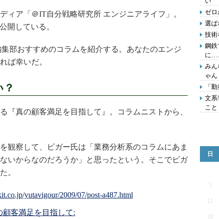
い
ゼロ
ィア「＠IT自分戦略研究所 エンジニアライフ」。
選ば
を公開している。
技術
鋼鉄
編集部おすすめのコラムを紹介する。あなたのエンジ
に…
れば幸いだ。
みん
ゃん
い？
「勤
文系
こと
る『真の顧客満足を目指して』。コラムニストから、
を観察して、ビガー氏は「業務分析系のコラムにあま
日
ないからなのだろうか」と思ったという。そこでビガ
た。
5
12
の顧客満足を目指して:
19