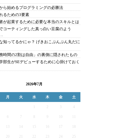
から始めるプログラミングの必勝法
れるための3要素
者が起業するために必要な本当のスキルとは
でコーティングした真っ白い豆腐のよう
…
な知ってるかにゃ？ げきおこぷんぷん丸だに
務時間の2割は自由」の裏側に隠されたもの
学部生がSEデビューするために心掛けておく
2026年7月
月
火
水
木
金
土
1
2
3
4
6
7
8
9
10
11
13
14
15
16
17
18
20
21
22
23
24
25