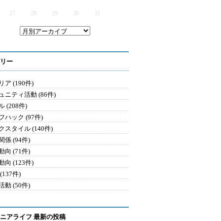
27
28
29
30
31
リー
ア (190件)
ュニティ活動 (86件)
 (208件)
ハック (97件)
クスタイル (140件)
係 (94件)
向 (71件)
向 (123件)
(137件)
動 (50件)
ニアライフ 最新の投稿