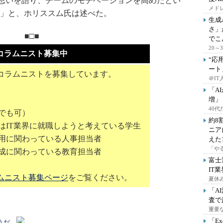
思いを語り、チームのモチベーションを高めたとい
メドレ
」と、ホリススム氏は述べた。
生成
さ」
■□■
でこ
20
コラムニスト募集中
“応
ート
コラムニストを募集しています。
＠IT
「A
増」
40
でも可）
約8
はIT業界に就職しようと考えている学生
ニア
採用に関わっている人事担当者
えた
「や
育成に関わっている教育担当者
富士
IT
ムニスト募集ページ
をご覧ください。
夏休
「A
査で
重要
「E
うだ。