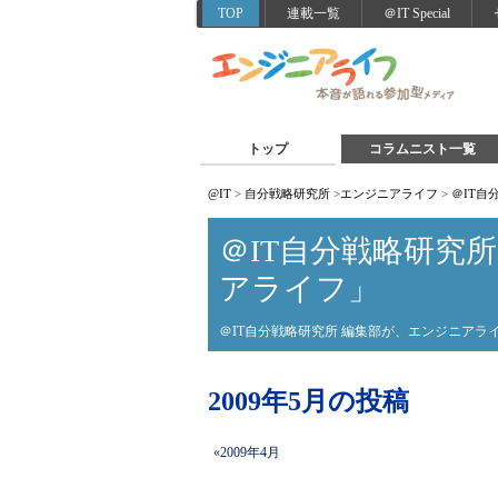
TOP
連載一覧
＠IT Special
トップ
コラムニスト一覧
@IT
>
自分戦略研究所
>
エンジニアライフ
>
＠IT
＠IT自分戦略研究
アライフ」
＠IT自分戦略研究所 編集部が、エンジニア
2009年5月の投稿
«2009年4月