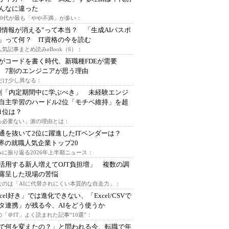
んなに違った
～30代が最も「やや不満」が多い：
用情報が消える”って本当？ 「生成AIパスポ
」って何？ IT資格の今を読む
人気記事まとめ読みeBook（6）：
Iがコードを書く時代、新職種FDEが需要
 7割のエンジニアが思う理由
代だけ少し異なる：
割「内定期間中に学ぶべき」 未経験エンジ
自主学習のハードル2位「モチベ維持」を超
1位は？
る必要ない」派の理由とは：
通を抜いて2位に躍進したITベンダーは？
業界の就職人気企業トップ20
みに振り返る2026年上半期ニュース：
I活用する新人増えてOJT負担増」 複数の調
露呈した現場の苦悩
なのは「AIに代替されにくい本質的な自走力」：
xcel好き」では進化できない、「Excel/CSVで
タ連携」が残る今、AIをどう使うか
「＠IT」よく読まれた記事“10選”：
Iで何を変えたの？」と問われる今、転職で年