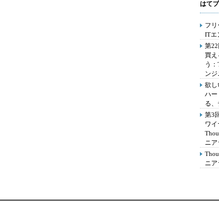
はてブ
フリ
IT
第2
買え
う：
ンジ
欲し
ハー
る、
第3
ワイ
Th
ニア
Th
ニア