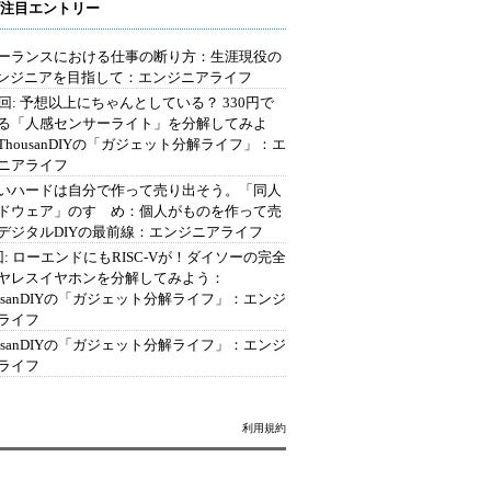
注目エントリー
ーランスにおける仕事の断り方：生涯現役の
エンジニアを目指して：エンジニアライフ
2回: 予想以上にちゃんとしている？ 330円で
る「人感センサーライト」を分解してみよ
ThousanDIYの「ガジェット分解ライフ」：エ
ニアライフ
いハードは自分で作って売り出そう。「同人
ドウェア」のすゝめ：個人がものを作って売
デジタルDIYの最前線：エンジニアライフ
回: ローエンドにもRISC-Vが！ダイソーの完全
ヤレスイヤホンを分解してみよう：
ousanDIYの「ガジェット分解ライフ」：エンジ
ライフ
ousanDIYの「ガジェット分解ライフ」：エンジ
ライフ
利用規約