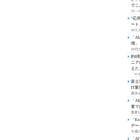
でこ
20
“応
ート
＠IT
「A
増」
40
約8
ニア
えた
「や
富士
IT
夏休
「A
査で
重要
「E
デー
今週の
「A