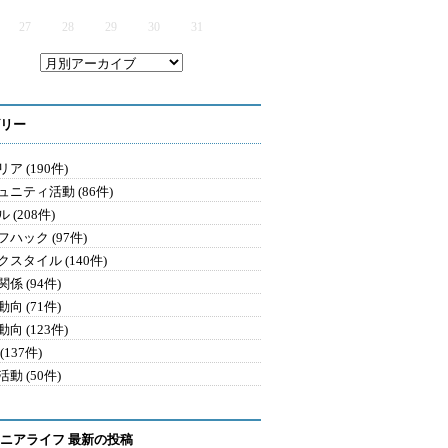
27
28
29
30
31
リー
ア (190件)
ュニティ活動 (86件)
 (208件)
ハック (97件)
クスタイル (140件)
係 (94件)
向 (71件)
向 (123件)
(137件)
動 (50件)
ニアライフ 最新の投稿