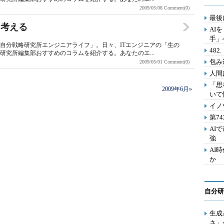
2009/05/08
Comment(0)
最後
と考える
AI
手」
T自分戦略研究所エンジニアライフ」。日々、ITエンジニアの「生の
48
研究所編集部おすすめのコラムを紹介する。あなたのエ...
包み
2009/05/01
Comment(0)
人間
「思
2009年6月»
いて
イノ
第7
AI
強
AI
か
自分研
生成
さ」