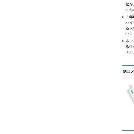
収が
生成
「年
ハイ
る人
CX
ネッ
る仕
IT
＠IT