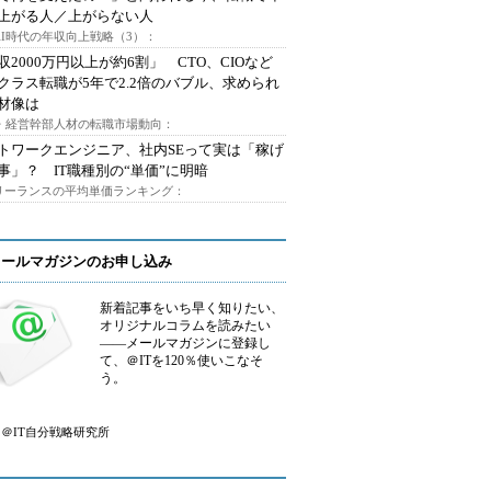
上がる人／上がらない人
AI時代の年収向上戦略（3）：
収2000万円以上が約6割」 CTO、CIOなど
クラス転職が5年で2.2倍のバブル、求められ
材像は
O・経営幹部人材の転職市場動向：
トワークエンジニア、社内SEって実は「稼げ
事」？ IT職種別の“単価”に明暗
フリーランスの平均単価ランキング：
メールマガジンのお申し込み
新着記事をいち早く知りたい、
オリジナルコラムを読みたい
――メールマガジンに登録し
て、＠ITを120％使いこなそ
う。
＠IT自分戦略研究所