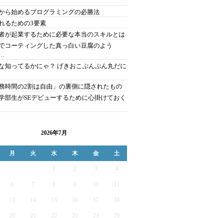
から始めるプログラミングの必勝法
れるための3要素
者が起業するために必要な本当のスキルとは
でコーティングした真っ白い豆腐のよう
…
な知ってるかにゃ？ げきおこぷんぷん丸だに
務時間の2割は自由」の裏側に隠されたもの
学部生がSEデビューするために心掛けておく
2026年7月
月
火
水
木
金
土
1
2
3
4
6
7
8
9
10
11
13
14
15
16
17
18
20
21
22
23
24
25