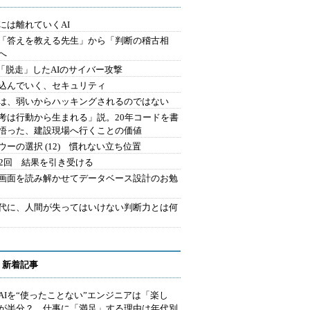
には離れていくAI
を「答えを教える先生」から「判断の稽古相
へ
2.「脱走」したAIのサイバー攻撃
込んでいく、セキュリティ
は、弱いからハッキングされるのではない
考は行動から生まれる」説。20年コードを書
悟った、建設現場へ行くことの価値
ウーの選択 (12) 慣れない立ち位置
42回 結果を引き受ける
で画面を読み解かせてデータベース設計のお勉
時代に、人間が失ってはいけない判断力とは何
 新着記事
AIを“使ったことない”エンジニアは「楽し
が半分？ 仕事に「満足」する理由は年代別