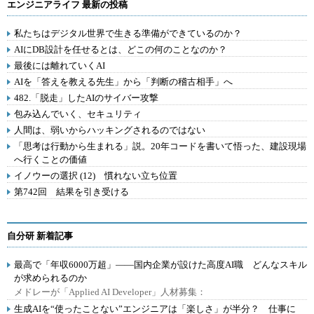
エンジニアライフ 最新の投稿
私たちはデジタル世界で生きる準備ができているのか？
AIにDB設計を任せるとは、どこの何のことなのか？
最後には離れていくAI
AIを「答えを教える先生」から「判断の稽古相手」へ
482.「脱走」したAIのサイバー攻撃
包み込んでいく、セキュリティ
人間は、弱いからハッキングされるのではない
「思考は行動から生まれる」説。20年コードを書いて悟った、建設現場
へ行くことの価値
イノウーの選択 (12) 慣れない立ち位置
第742回 結果を引き受ける
自分研 新着記事
最高で「年収6000万超」――国内企業が設けた高度AI職 どんなスキル
が求められるのか
メドレーが「Applied AI Developer」人材募集：
生成AIを“使ったことない”エンジニアは「楽しさ」が半分？ 仕事に