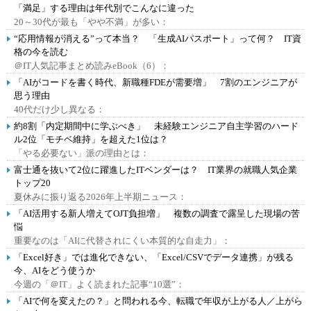
「満足」する理由は年代別でこんなに違った
20～30代が最も「やや不満」が多い：
“応用情報が消える”って本当？ 「生成AIパスポート」って何？ IT資
格の今を読む
＠IT人気記事まとめ読みeBook（6）：
「AIがコードを書く時代、新職種FDEが需要増」 7割のエンジニアが
思う理由
40代だけ少し異なる：
約8割「内定期間中に学ぶべき」 未経験エンジニア自主学習のハード
ル2位「モチベ維持」を超えた1位は？
「やる必要ない」派の理由とは：
富士通を抜いて2位に躍進したITベンダーは？ IT業界の就職人気企業
トップ20
夏休みに振り返る2026年上半期ニュース：
「AI活用する新人増えてOJT負担増」 複数の調査で露呈した現場の苦
悩
重要なのは「AIに代替されにくい本質的な自走力」：
「Excel好き」では進化できない、「Excel/CSVでデータ連携」が残る
今、AIをどう使うか
今週の「＠IT」よく読まれた記事“10選”：
「AIで何を変えたの？」と問われる今、転職で年収が上がる人／上がら