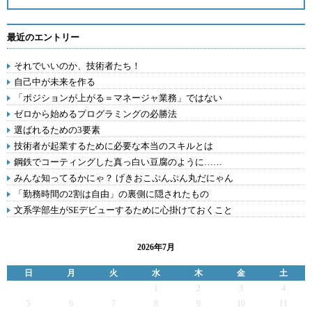
最近のエントリー
それでいいのか、技術者たち！
自己中が未来を作る
「ポジションが上がる＝マネージャ業務」ではない
ゼロから始めるプログラミングの必勝法
選ばれるための3要素
技術者が起業するために必要な本当のスキルとは
鋼鉄でコーティングした真っ白い豆腐のように……
みんな知ってるかにゃ？ げきおこぷんぷん丸だにゃん
「勤務時間の2割は自由」の裏側に隠されたもの
文系学部生がSEデビューするために心掛けておくこと
2026年7月
日
月
火
水
木
金
土
1
2
3
4
5
6
7
8
9
10
11