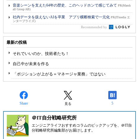
音楽シーンを支えた64年の歴史、このヘッドホンで感じてみて
PR(Marsh
all Group AB)
社内データを扱えないAIを卒業 アプリ横断検索で一元化
PR(ITmedia エ
ンタープライズ)
Recommended by
最新の投稿
それでいいのか、技術者たち！
自己中が未来を作る
「ポジションが上がる＝マネージャ業務」ではない
Share
5
見る
＠IT自分戦略研究所
エンジニアライフおすすめコラムのピックアップを、
＠IT自
分戦略研究所編集部
がお届けします。