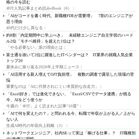
格の今を読む
＠IT人気記事まとめ読みeBook（6）：
「AIがコードを書く時代、新職種FDEが需要増」 7割のエンジニアが
思う理由
40代だけ少し異なる：
約8割「内定期間中に学ぶべき」 未経験エンジニア自主学習のハード
ル2位「モチベ維持」を超えた1位は？
「やる必要ない」派の理由とは：
富士通を抜いて2位に躍進したITベンダーは？ IT業界の就職人気企業
トップ20
夏休みに振り返る2026年上半期ニュース：
「AI活用する新人増えてOJT負担増」 複数の調査で露呈した現場の苦
悩
重要なのは「AIに代替されにくい本質的な自走力」：
「Excel好き」では進化できない、「Excel/CSVでデータ連携」が残る
今、AIをどう使うか
今週の「＠IT」よく読まれた記事“10選”：
「AIで何を変えたの？」と問われる今、転職で年収が上がる人／上がら
ない人
生成AI時代の年収向上戦略（3）：
ネットワークエンジニア、社内SEって実は「稼げる仕事」？ IT職種別
の“単価”に明暗