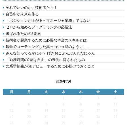
それでいいのか、技術者たち！
自己中が未来を作る
「ポジションが上がる＝マネージャ業務」ではない
ゼロから始めるプログラミングの必勝法
選ばれるための3要素
技術者が起業するために必要な本当のスキルとは
鋼鉄でコーティングした真っ白い豆腐のように……
みんな知ってるかにゃ？ げきおこぷんぷん丸だにゃん
「勤務時間の2割は自由」の裏側に隠されたもの
文系学部生がSEデビューするために心掛けておくこと
2026年7月
日
月
火
水
木
金
土
1
2
3
4
5
6
7
8
9
10
11
12
13
14
15
16
17
18
19
20
21
22
23
24
25
26
27
28
29
30
31