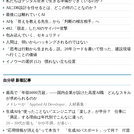
私たちはデジタル世界で生きる準備ができているのか？
AIにDB設計を任せるとは、どこの何のことなのか？
最後には離れていくAI
AIを「答えを教える先生」から「判断の稽古相手」へ
482.「脱走」したAIのサイバー攻撃
包み込んでいく、セキュリティ
人間は、弱いからハッキングされるのではない
「思考は行動から生まれる」説。20年コードを書いて悟った、建設現場
へ行くことの価値
イノウーの選択 (12) 慣れない立ち位置
自分研 新着記事
最高で「年収6000万超」――国内企業が設けた高度AI職 どんなスキル
が求められるのか
メドレーが「Applied AI Developer」人材募集：
生成AIを“使ったことない”エンジニアは「楽しさ」が半分？ 仕事に
「満足」する理由は年代別でこんなに違った
20～30代が最も「やや不満」が多い：
“応用情報が消える”って本当？ 「生成AIパスポート」って何？ IT資