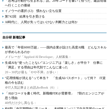
「思考は行動から生まれる」説。20年コードを書いて悟った、建設現場
へ行くことの価値
イノウーの選択 (12) 慣れない立ち位置
第742回 結果を引き受ける
AI時代に、人間が失ってはいけない判断力とは何か
自分研 新着記事
最高で「年収6000万超」――国内企業が設けた高度AI職 どんなスキル
が求められるのか
メドレーが「Applied AI Developer」人材募集：
生成AIを“使ったことない”エンジニアは「楽しさ」が半分？ 仕事に
「満足」する理由は年代別でこんなに違った
20～30代が最も「やや不満」が多い：
“応用情報が消える”って本当？ 「生成AIパスポート」って何？ IT資
格の今を読む
＠IT人気記事まとめ読みeBook（6）：
「AIがコードを書く時代、新職種FDEが需要増」 7割のエンジニアが
思う理由
40代だけ少し異なる：
約8割「内定期間中に学ぶべき」 未経験エンジニア自主学習のハード