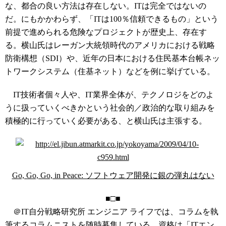
な、都合の良い方法は存在しない。ITは完全ではないの
だ。にもかかわらず、「ITは100％信頼できるもの」という
前提で進められる危険なプロジェクトが歴史上、存在す
る。横山氏はレーガン大統領時代のアメリカにおける戦略
防衛構想（SDI）や、近年の日本における住民基本台帳ネッ
トワークシステム（住基ネット）などを例に挙げている。
IT技術者個々人や、IT業界全体が、テクノロジをどのよ
うに扱っていくべきかという社会的／政治的な取り組みを
積極的に行っていく必要がある、と横山氏は主張する。
Go, Go, Go, in Peace: ソフトウェア開発に銀の弾丸はない
■□■
＠IT自分戦略研究所 エンジニア ライフでは、コラムを執
筆するコラムニストを随時募集している。資格は「ITエン