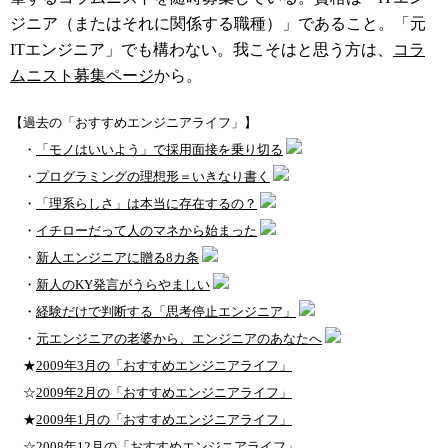
ジニア（またはそれに関係する職種）」であること。「元
ITエンジニア」でも構わない。我こそはと思う方は、
コラ
ムニスト募集ページ
から。
【過去の「おすすめエンジニアライフ」】
・
「モノはいいよう」で採用面接を乗り切る
・
プログラミングの理想形＝いきなり書く
・
「理系らしさ」は本当に存在するの？
・
イチローだって人のマネから始まった
・
新人エンジニアに贈る8カ条
・
新人のKY発言がうらやましい
・
経験だけで判断する「思考停止エンジニア」
・
元エンジニアの老婆から、エンジニアのあなたへ
★
2009年3月の「おすすめエンジニアライフ」
☆
2009年2月の「おすすめエンジニアライフ」
★
2009年1月の「おすすめエンジニアライフ」
☆
2008年12月の「おすすめエンジニアライフ」