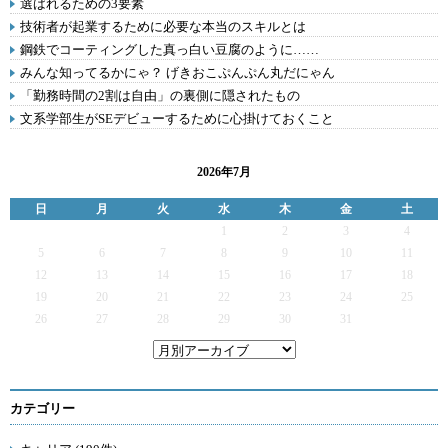
選ばれるための3要素
技術者が起業するために必要な本当のスキルとは
鋼鉄でコーティングした真っ白い豆腐のように……
みんな知ってるかにゃ？ げきおこぷんぷん丸だにゃん
「勤務時間の2割は自由」の裏側に隠されたもの
文系学部生がSEデビューするために心掛けておくこと
2026年7月
日
月
火
水
木
金
土
1
2
3
4
5
6
7
8
9
10
11
12
13
14
15
16
17
18
19
20
21
22
23
24
25
26
27
28
29
30
31
カテゴリー