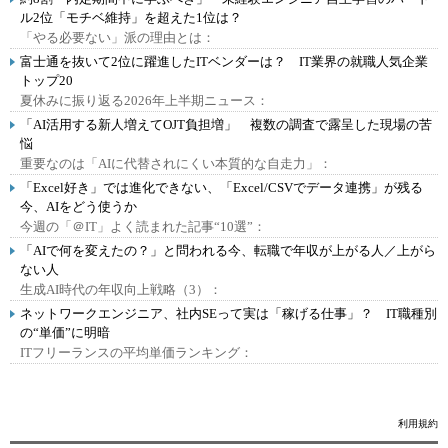
ル2位「モチベ維持」を超えた1位は？
「やる必要ない」派の理由とは：
富士通を抜いて2位に躍進したITベンダーは？ IT業界の就職人気企業
トップ20
夏休みに振り返る2026年上半期ニュース：
「AI活用する新人増えてOJT負担増」 複数の調査で露呈した現場の苦
悩
重要なのは「AIに代替されにくい本質的な自走力」：
「Excel好き」では進化できない、「Excel/CSVでデータ連携」が残る
今、AIをどう使うか
今週の「＠IT」よく読まれた記事“10選”：
「AIで何を変えたの？」と問われる今、転職で年収が上がる人／上がら
ない人
生成AI時代の年収向上戦略（3）：
ネットワークエンジニア、社内SEって実は「稼げる仕事」？ IT職種別
の“単価”に明暗
ITフリーランスの平均単価ランキング：
利用規約