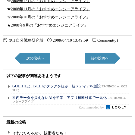
☆
2008年12月の「おすすめエンジニアライフ」
★
2008年11月の「おすすめエンジニアライフ」
☆
2008年10月の「おすすめエンジニアライフ」
★
2008年9月の「おすすめエンジニアライフ」
＠IT自分戦略研究所
2009/04/10 13:49:59
Comment(0)
次の投稿へ
前の投稿へ
以下の記事が関連あるようです
GOETHEとFINCHIがタッグを組み、新メディアを創設
PR(FINCHI on GOE
THE)
社内データを扱えないAIを卒業 アプリ横断検索で一元化
PR(ITmedia エ
ンタープライズ)
Recommended by
最新の投稿
それでいいのか、技術者たち！