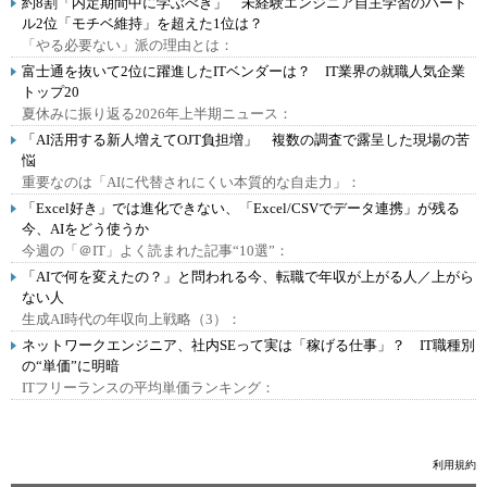
約8割「内定期間中に学ぶべき」 未経験エンジニア自主学習のハード
ル2位「モチベ維持」を超えた1位は？
「やる必要ない」派の理由とは：
富士通を抜いて2位に躍進したITベンダーは？ IT業界の就職人気企業
トップ20
夏休みに振り返る2026年上半期ニュース：
「AI活用する新人増えてOJT負担増」 複数の調査で露呈した現場の苦
悩
重要なのは「AIに代替されにくい本質的な自走力」：
「Excel好き」では進化できない、「Excel/CSVでデータ連携」が残る
今、AIをどう使うか
今週の「＠IT」よく読まれた記事“10選”：
「AIで何を変えたの？」と問われる今、転職で年収が上がる人／上がら
ない人
生成AI時代の年収向上戦略（3）：
ネットワークエンジニア、社内SEって実は「稼げる仕事」？ IT職種別
の“単価”に明暗
ITフリーランスの平均単価ランキング：
利用規約