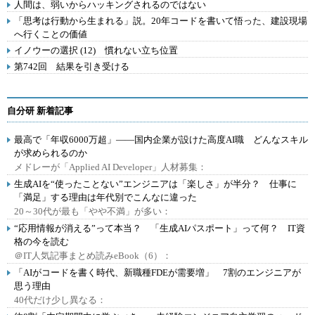
人間は、弱いからハッキングされるのではない
「思考は行動から生まれる」説。20年コードを書いて悟った、建設現場
へ行くことの価値
イノウーの選択 (12) 慣れない立ち位置
第742回 結果を引き受ける
自分研 新着記事
最高で「年収6000万超」――国内企業が設けた高度AI職 どんなスキル
が求められるのか
メドレーが「Applied AI Developer」人材募集：
生成AIを“使ったことない”エンジニアは「楽しさ」が半分？ 仕事に
「満足」する理由は年代別でこんなに違った
20～30代が最も「やや不満」が多い：
“応用情報が消える”って本当？ 「生成AIパスポート」って何？ IT資
格の今を読む
＠IT人気記事まとめ読みeBook（6）：
「AIがコードを書く時代、新職種FDEが需要増」 7割のエンジニアが
思う理由
40代だけ少し異なる：