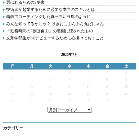
選ばれるための3要素
技術者が起業するために必要な本当のスキルとは
鋼鉄でコーティングした真っ白い豆腐のように……
みんな知ってるかにゃ？ げきおこぷんぷん丸だにゃん
「勤務時間の2割は自由」の裏側に隠されたもの
文系学部生がSEデビューするために心掛けておくこと
2026年7月
日
月
火
水
木
金
土
1
2
3
4
5
6
7
8
9
10
11
12
13
14
15
16
17
18
19
20
21
22
23
24
25
26
27
28
29
30
31
カテゴリー