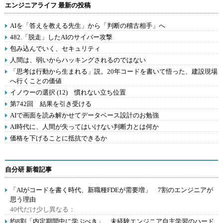
エンジニアライフ 最新の投稿
AIを「答えを教える先生」から「判断の稽古相手」へ
482.「脱走」したAIのサイバー攻撃
包み込んでいく、セキュリティ
人間は、弱いからハッキングされるのではない
「思考は行動から生まれる」説。20年コードを書いて悟った、建設現場
へ行くことの価値
イノウーの選択 (12) 慣れない立ち位置
第742回 結果を引き受ける
AIで画面を読み解かせてデータベース設計のお勉強
AI時代に、人間が失ってはいけない判断力とは何か
価格を下げることに抵抗できるか
自分研 新着記事
「AIがコードを書く時代、新職種FDEが需要増」 7割のエンジニアが
思う理由
40代だけ少し異なる：
約8割「内定期間中に学ぶべき」 未経験エンジニア自主学習のハード