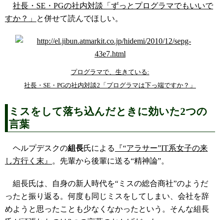
社長・SE・PGの社内対談「ずっとプログラマでもいいで
すか？」
と併せて読んでほしい。
プログラマで、生きている:
社長・SE・PGの社内対談2「プログラマは下っ端ですか？」
ミスをして落ち込んだときに効いた2つの
言葉
ヘルプデスクの
組長
氏による
『“アラサー”IT系女子の来
し方行く末』
。先輩から後輩に送る“精神論”。
組長氏は、自身の新人時代を“ミスの総合商社”のようだ
ったと振り返る。何度も同じミスをしてしまい、会社を辞
めようと思ったことも少なくなかったという。そんな組長