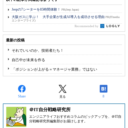
Jeepの7シーターを85時間体験！
PR(Jeep Japan)
大阪ガスに学ぶ！ 大手企業が生成AI導入を成功させる理由
PR(ITmedia
エンタープライズ)
Recommended by
最新の投稿
それでいいのか、技術者たち！
自己中が未来を作る
「ポジションが上がる＝マネージャ業務」ではない
Share
8
見る
＠IT自分戦略研究所
エンジニアライフおすすめコラムのピックアップを、
＠IT自
分戦略研究所編集部
がお届けします。