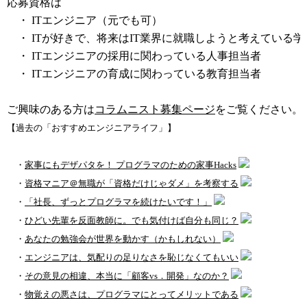
応募資格は
・ ITエンジニア（元でも可）
・ ITが好きで、将来はIT業界に就職しようと考えている学
・ ITエンジニアの採用に関わっている人事担当者
・ ITエンジニアの育成に関わっている教育担当者
ご興味のある方は
コラムニスト募集ページ
をご覧ください。
【過去の「おすすめエンジニアライフ」】
・
家事にもデザパタを！ プログラマのための家事Hacks
・
資格マニア＠無職が「資格だけじゃダメ」を考察する
・
「社長、ずっとプログラマを続けたいです！」
・
ひどい先輩を反面教師に。でも気付けば自分も同じ？
・
あなたの勉強会が世界を動かす（かもしれない）
・
エンジニアは、気配りの足りなさを恥じなくてもいい
・
その意見の相違、本当に「顧客vs．開発」なのか？
・
物覚えの悪さは、プログラマにとってメリットである