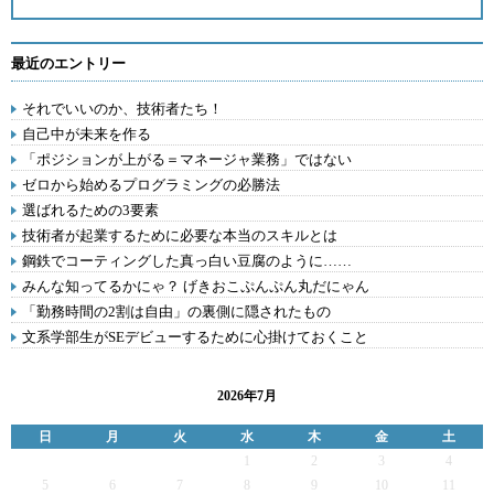
最近のエントリー
それでいいのか、技術者たち！
自己中が未来を作る
「ポジションが上がる＝マネージャ業務」ではない
ゼロから始めるプログラミングの必勝法
選ばれるための3要素
技術者が起業するために必要な本当のスキルとは
鋼鉄でコーティングした真っ白い豆腐のように……
みんな知ってるかにゃ？ げきおこぷんぷん丸だにゃん
「勤務時間の2割は自由」の裏側に隠されたもの
文系学部生がSEデビューするために心掛けておくこと
2026年7月
日
月
火
水
木
金
土
1
2
3
4
5
6
7
8
9
10
11