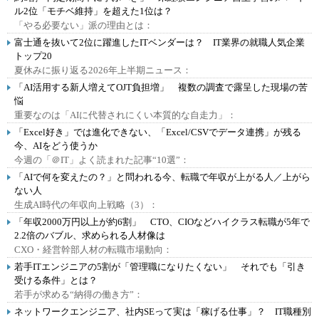
ル2位「モチベ維持」を超えた1位は？
「やる必要ない」派の理由とは：
富士通を抜いて2位に躍進したITベンダーは？ IT業界の就職人気企業
トップ20
夏休みに振り返る2026年上半期ニュース：
「AI活用する新人増えてOJT負担増」 複数の調査で露呈した現場の苦
悩
重要なのは「AIに代替されにくい本質的な自走力」：
「Excel好き」では進化できない、「Excel/CSVでデータ連携」が残る
今、AIをどう使うか
今週の「＠IT」よく読まれた記事“10選”：
「AIで何を変えたの？」と問われる今、転職で年収が上がる人／上がら
ない人
生成AI時代の年収向上戦略（3）：
「年収2000万円以上が約6割」 CTO、CIOなどハイクラス転職が5年で
2.2倍のバブル、求められる人材像は
CXO・経営幹部人材の転職市場動向：
若手ITエンジニアの5割が「管理職になりたくない」 それでも「引き
受ける条件」とは？
若手が求める“納得の働き方”：
ネットワークエンジニア、社内SEって実は「稼げる仕事」？ IT職種別