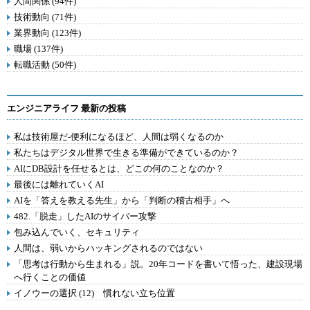
人間関係 (94件)
技術動向 (71件)
業界動向 (123件)
職場 (137件)
転職活動 (50件)
エンジニアライフ 最新の投稿
私は技術屋だ-便利になるほど、人間は弱くなるのか
私たちはデジタル世界で生きる準備ができているのか？
AIにDB設計を任せるとは、どこの何のことなのか？
最後には離れていくAI
AIを「答えを教える先生」から「判断の稽古相手」へ
482.「脱走」したAIのサイバー攻撃
包み込んでいく、セキュリティ
人間は、弱いからハッキングされるのではない
「思考は行動から生まれる」説。20年コードを書いて悟った、建設現場
へ行くことの価値
イノウーの選択 (12) 慣れない立ち位置