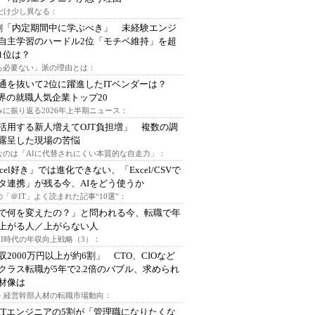
代だけ少し異なる：
割「内定期間中に学ぶべき」 未経験エンジ
自主学習のハードル2位「モチベ維持」を超
1位は？
る必要ない」派の理由とは：
通を抜いて2位に躍進したITベンダーは？
業界の就職人気企業トップ20
みに振り返る2026年上半期ニュース：
I活用する新人増えてOJT負担増」 複数の調
露呈した現場の苦悩
なのは「AIに代替されにくい本質的な自走力」：
xcel好き」では進化できない、「Excel/CSVで
タ連携」が残る今、AIをどう使うか
「＠IT」よく読まれた記事“10選”：
Iで何を変えたの？」と問われる今、転職で年
上がる人／上がらない人
AI時代の年収向上戦略（3）：
収2000万円以上が約6割」 CTO、CIOなど
クラス転職が5年で2.2倍のバブル、求められ
材像は
O・経営幹部人材の転職市場動向：
ITエンジニアの5割が「管理職になりたくな