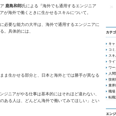
ニア
鹿島和郎
氏による『海外でも通用するエンジニア
26
ニアが海外で働くときに生かせるスキルについて。
に必要な能力の大半は、海外で通用するエンジニアに
る。具体的には、
カテゴ
キャリ
コミ
スキル
ライフ
ワー
人間関
まま生かせる部分と、日本と海外とでは勝手が異なる
技術動
業界動
職場 
ンジニアがやる仕事は基本的にはそれほど違わない、
転職活
のある人は、どんどん海外で働いてみてほしい」とい
エンジ