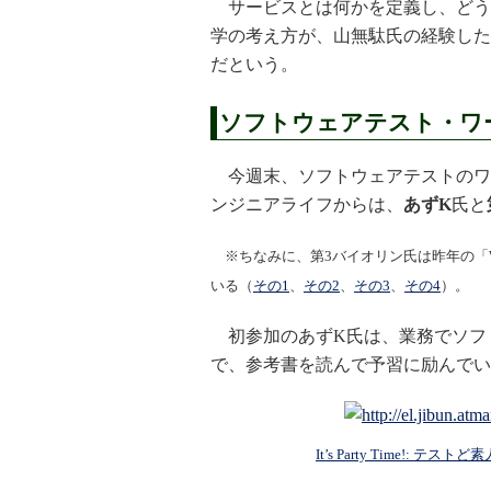
サービスとは何かを定義し、どう
学の考え方が、山無駄氏の経験した
だという。
ソフトウェアテスト・ワー
今週末、ソフトウェアテストのワーク
ンジニアライフからは、
あずK
氏と
※ちなみに、第3バイオリン氏は昨年の「WA
いる（
その1
、
その2
、
その3
、
その4
）。
初参加のあずK氏は、業務でソフ
で、参考書を読んで予習に励んでい
It’s Party Time!: