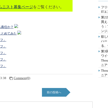
ムニスト募集ページ
をご覧ください。
フリ
IT
第2
買え
う：
己責任か？
ンジ
まとめてみた
欲し
イフ」
ハー
る、
イフ」
第3
イフ」
ワイ
イフ」
Th
ニア
イフ」
Th
ニア
43:38
Comment(0)
前の投稿へ