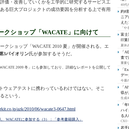
評価・改善していくかを工学的に研究するサービス工
40
ある巨大プロジェクトの成功要因を分析する上で有用
約8
ニア
えた
「や
クショップ「WACATE」に向けて
富士
IT
夏休
ショップ「WACATE 2010 夏」が開催される。エ
「A
第3バイオリン
氏が参加するそうだ。
査で
重要
CATE 2009 冬」にも参加しており、詳細なレポートを公開して
「E
デー
今週の
「A
トウェアテストに携わっているわけではない。そこ
収が
るという。
生成
「年
ハイ
る人
 テストど素人、WACATEに参加する（3）：「参考書籍購入」
CX
若手