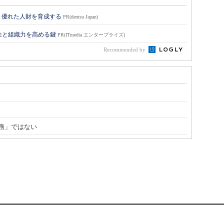
り優れた人財を育成する
PR(dentsu Japan)
性と組織力を高める鍵
PR(ITmedia エンタープライズ)
Recommended by
務」ではない