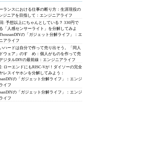
ーランスにおける仕事の断り方：生涯現役の
エンジニアを目指して：エンジニアライフ
2回: 予想以上にちゃんとしている？ 330円で
る「人感センサーライト」を分解してみよ
ThousanDIYの「ガジェット分解ライフ」：エ
ニアライフ
いハードは自分で作って売り出そう。「同人
ドウェア」のすゝめ：個人がものを作って売
デジタルDIYの最前線：エンジニアライフ
回: ローエンドにもRISC-Vが！ダイソーの完全
ヤレスイヤホンを分解してみよう：
ousanDIYの「ガジェット分解ライフ」：エンジ
ライフ
ousanDIYの「ガジェット分解ライフ」：エンジ
ライフ