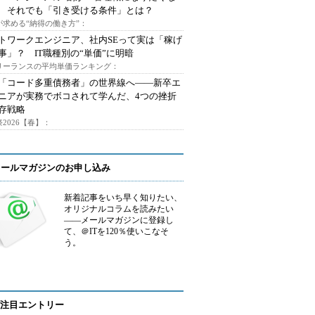
 それでも「引き受ける条件」とは？
が求める“納得の働き方”：
トワークエンジニア、社内SEって実は「稼げ
事」？ IT職種別の“単価”に明暗
フリーランスの平均単価ランキング：
で「コード多重債務者」の世界線へ――新卒エ
ニアが実務でボコされて学んだ、4つの挫折
存戦略
2026【春】：
メールマガジンのお申し込み
新着記事をいち早く知りたい、
オリジナルコラムを読みたい
――メールマガジンに登録し
て、＠ITを120％使いこなそ
う。
注目エントリー