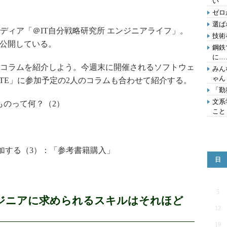
い
ゼロ
選ば
ィア「＠IT自分戦略研究所 エンジニアライフ」。
技術
を公開している。
鋼鉄
に…
コラムを紹介しよう。今週末に開催されるソフトウェ
みん
ゃん
ATE」に参加予定の2人のコラムも合わせて紹介する。
「勤
文系
ものって何？（2）
こと
参加する（3）：「参考書籍購入」
日
5
ジニアに求められるスキルはそれほど
12
19