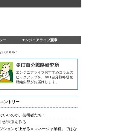
シー
エンジニアライフ憲章
ないスキル：
＠IT自分戦略研究所
エンジニアライフおすすめコラムの
ピックアップを、
＠IT自分戦略研究
所編集部
がお届けします。
エントリー
でいいのか、技術者たち！
中が未来を作る
ジションが上がる＝マネージャ業務」ではな