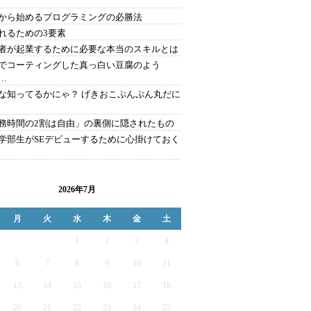
から始めるプログラミングの必勝法
れるための3要素
者が起業するために必要な本当のスキルとは
でコーティングした真っ白い豆腐のよう
…
な知ってるかにゃ？ げきおこぷんぷん丸だに
務時間の2割は自由」の裏側に隠されたもの
学部生がSEデビューするために心掛けておく
2026年7月
月
火
水
木
金
土
1
2
3
4
6
7
8
9
10
11
13
14
15
16
17
18
20
21
22
23
24
25