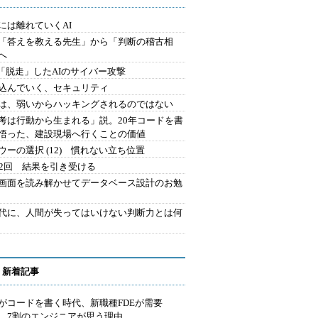
には離れていくAI
を「答えを教える先生」から「判断の稽古相
へ
2.「脱走」したAIのサイバー攻撃
込んでいく、セキュリティ
は、弱いからハッキングされるのではない
考は行動から生まれる」説。20年コードを書
悟った、建設現場へ行くことの価値
ウーの選択 (12) 慣れない立ち位置
42回 結果を引き受ける
で画面を読み解かせてデータベース設計のお勉
時代に、人間が失ってはいけない判断力とは何
 新着記事
Iがコードを書く時代、新職種FDEが需要
 7割のエンジニアが思う理由