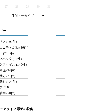
27
28
29
30
31
リー
ア (190件)
ュニティ活動 (86件)
 (208件)
ハック (97件)
クスタイル (140件)
係 (94件)
向 (71件)
向 (123件)
(137件)
動 (50件)
ニアライフ 最新の投稿