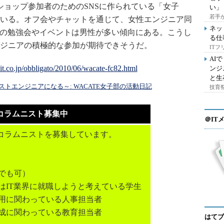
ョップ参加者のためのSNSに作られている「女子
い」
若手
いる。オフ会やチャットを通じて、女性エンジニア同
ネッ
系の勉強会やイベントは男性が多い傾向にある。こうし
る仕
ジニアの積極的な参加が期待できそうだ。
IT
AI
ンジ
と生
トエンジニアになる～: WACATE女子部の活動日記
技育祭
コラムニスト募集中
＠IT
コラムニストを募集しています。
でも可）
はIT業界に就職しようと考えている学生
採用に関わっている人事担当者
育成に関わっている教育担当者
はてブ