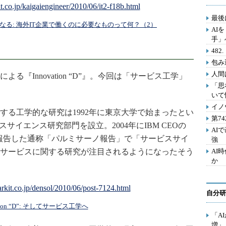
最後
る: 海外IT企業で働くのに必要なものって何？（2）
AI
手」
48
包み
人間
による『Innovation “D”』。今回は「サービス工学」
「思
いて
イノ
る工学的な研究は1992年に東京大学で始まったとい
第7
スサイエンス研究部門を設立。2004年にIBM CEOの
AI
報告した通称「パルミサーノ報告」で「サービスサイ
強
サービスに関する研究が注目されるようになったそう
AI
か
自分研
ation “D”: そしてサービス工学へ
「A
増」