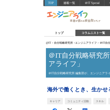
TOP
連載一覧
＠IT Special
トップ
コラムニスト一覧
@IT
>
自分戦略研究所
>
エンジニアライフ
>
＠IT
＠IT自分戦略研究
アライフ」
＠IT自分戦略研究所 編集部が、エンジニア
海外で働くとき、生かせ
キャリア
コミュニティ活動
スキル