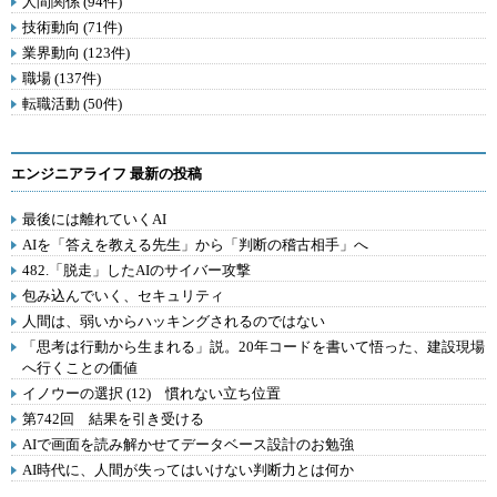
人間関係 (94件)
技術動向 (71件)
業界動向 (123件)
職場 (137件)
転職活動 (50件)
エンジニアライフ 最新の投稿
最後には離れていくAI
AIを「答えを教える先生」から「判断の稽古相手」へ
482.「脱走」したAIのサイバー攻撃
包み込んでいく、セキュリティ
人間は、弱いからハッキングされるのではない
「思考は行動から生まれる」説。20年コードを書いて悟った、建設現場
へ行くことの価値
イノウーの選択 (12) 慣れない立ち位置
第742回 結果を引き受ける
AIで画面を読み解かせてデータベース設計のお勉強
AI時代に、人間が失ってはいけない判断力とは何か