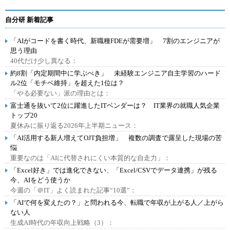
自分研 新着記事
「AIがコードを書く時代、新職種FDEが需要増」 7割のエンジニアが
思う理由
40代だけ少し異なる：
約8割「内定期間中に学ぶべき」 未経験エンジニア自主学習のハード
ル2位「モチベ維持」を超えた1位は？
「やる必要ない」派の理由とは：
富士通を抜いて2位に躍進したITベンダーは？ IT業界の就職人気企業
トップ20
夏休みに振り返る2026年上半期ニュース：
「AI活用する新人増えてOJT負担増」 複数の調査で露呈した現場の苦
悩
重要なのは「AIに代替されにくい本質的な自走力」：
「Excel好き」では進化できない、「Excel/CSVでデータ連携」が残る
今、AIをどう使うか
今週の「＠IT」よく読まれた記事“10選”：
「AIで何を変えたの？」と問われる今、転職で年収が上がる人／上がら
ない人
生成AI時代の年収向上戦略（3）：