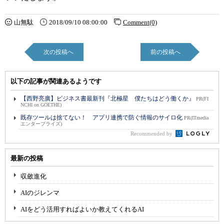
山無駄
2018/09/10 08:00:00
Comment(0)
次の投稿へ
前の投稿へ
以下の記事が関連あるようです
【西野亮廣】ビジネス書最新刊『北極星 僕たちはどう働くか』
PR(FI
NCHI on GOETHE)
既存ツールは捨てない！ アプリ連携で防ぐ情報のサイロ化
PR(ITmedia
エンタープライズ)
Recommended by
最新の投稿
収斂進化
AIのジレンマ
AIをどう活用すればよいか教えてくれるAI