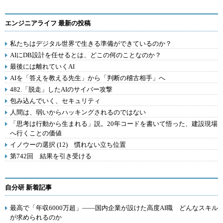
エンジニアライフ 最新の投稿
私たちはデジタル世界で生きる準備ができているのか？
AIにDB設計を任せるとは、どこの何のことなのか？
最後には離れていくAI
AIを「答えを教える先生」から「判断の稽古相手」へ
482.「脱走」したAIのサイバー攻撃
包み込んでいく、セキュリティ
人間は、弱いからハッキングされるのではない
「思考は行動から生まれる」説。20年コードを書いて悟った、建設現場
へ行くことの価値
イノウーの選択 (12) 慣れない立ち位置
第742回 結果を引き受ける
自分研 新着記事
最高で「年収6000万超」――国内企業が設けた高度AI職 どんなスキル
が求められるのか