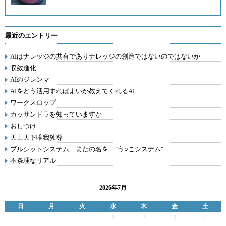
最近のエントリー
AIはナレッジの共有でありナレッジの創造ではないのではないか
収斂進化
AIのジレンマ
AIをどう活用すればよいか教えてくれるAI
ワークスロップ
カッサンドラを知っていますか
おしつけ
天上天下唯我独尊
ブルシットシステム またの名を "う○こシステム"
不条理なリアル
2026年7月
日
月
火
水
木
金
土
1
2
3
4