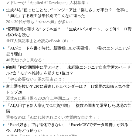
メドレーが「Applied AI Developer」人材募集：
生成AIを“使ったことない”エンジニアは「楽しさ」が半分？ 仕事に
「満足」する理由は年代別でこんなに違った
20～30代が最も「やや不満」が多い：
“応用情報が消える”って本当？ 「生成AIパスポート」って何？ IT資
格の今を読む
＠IT人気記事まとめ読みeBook（6）：
「AIがコードを書く時代、新職種FDEが需要増」 7割のエンジニアが
思う理由
40代だけ少し異なる：
約8割「内定期間中に学ぶべき」 未経験エンジニア自主学習のハード
ル2位「モチベ維持」を超えた1位は？
「やる必要ない」派の理由とは：
富士通を抜いて2位に躍進したITベンダーは？ IT業界の就職人気企業
トップ20
夏休みに振り返る2026年上半期ニュース：
「AI活用する新人増えてOJT負担増」 複数の調査で露呈した現場の苦
悩
重要なのは「AIに代替されにくい本質的な自走力」：
「Excel好き」では進化できない、「Excel/CSVでデータ連携」が残る
今、AIをどう使うか