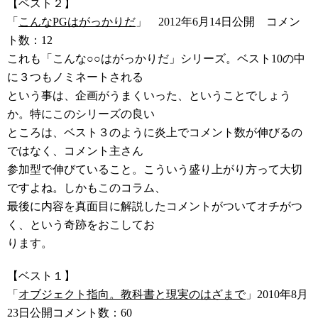
【ベスト２】
「
こんなPGはがっかりだ
」 2012年6月14日公開 コメン
ト数：12
これも「こんな○○はがっかりだ」シリーズ。ベスト10の中
に３つもノミネートされる
という事は、企画がうまくいった、ということでしょう
か。特にこのシリーズの良い
ところは、ベスト３のように炎上でコメント数が伸びるの
ではなく、コメント主さん
参加型で伸びていること。こういう盛り上がり方って大切
ですよね。しかもこのコラム、
最後に内容を真面目に解説したコメントがついてオチがつ
く、という奇跡をおこしてお
ります。
【ベスト１】
「
オブジェクト指向。教科書と現実のはざまで
」2010年8月
23日公開コメント数：60