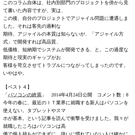
このコラム自体は、社内別部門のプロジェクトを傍から見
て書いた内容ですが、実は、
この後、自分のプロジェクトでアジャイル問題に遭遇しま
した。それは客先の過剰な
期待。アジャイルの本質は知らないが、「アジャイル方
式」で開発すれば高品質、
低価格、短納期でシステムが開発できる、と。この過度な
期待と現実のギャップがお
客様を苛立させてトラブルにつながってしまったのです。
いやはや。
【ベスト４】
「
パソコンの終焉
」 2014年4月24日公開 コメント数：8
今年の春に、最近のＩＴ業界に就職する新人はパソコンを
使えない。タブレットやスマ
ホが基本。という記事を読んで衝撃を受けました。我々が
就職したころはパソコンは高
価で個人持ちができずに、扱いに慣れていない人は確かに