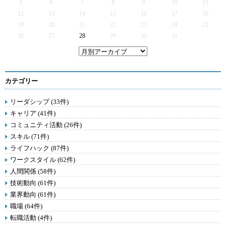
5
6
7
8
9
10
11
12
13
14
15
16
17
18
19
20
21
22
23
24
25
26
27
28
29
30
31
カテゴリー
リーダシップ (33件)
キャリア (41件)
コミュニティ活動 (26件)
スキル (71件)
ライフハック (87件)
ワークスタイル (62件)
人間関係 (58件)
技術動向 (61件)
業界動向 (61件)
職場 (64件)
転職活動 (4件)