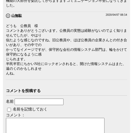
機能の大部分を委託してからますますコミュニケーション不全になってきま
した。
2020/04/07 08:54
山無駄
どうも 公務員 様
コメントありがとうございます。公務員の実態は経験がないのでよく知りま
せんでしたが、やはり
似たような感じなのですね。旧公務員や、ほぼ公務員の企業さんとの付き合
いがあり、その中での
かってなイメージですが、保守的な会社の情報システム部門は、輪をかけて
保守的になるように感
じられます。
半民半官にちかいN社にロックオンされると、開けた情報システムはまた、
遠のくのかもしれませ
んね。
コメントを投稿する
名前
名前を記憶しておく
コメント：