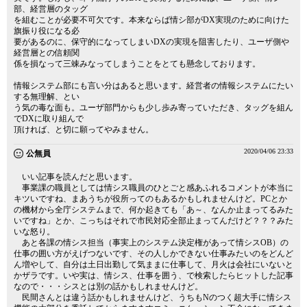
部、経営層のタッグ
を組むことが必要不可欠です。本来ならば情シ部がDX実現のために向けた
旗振り役になる必
要があるのに、保守的になってしまいDXの実現を阻害したり、ユーザ側や
経営層との信頼関
係を損なって三竦みなってしまうことをとても懸念しております。
情報システム部にも言い分はあると思います。経営者の情報システムにたい
する無理解、とい
う気の毒な面も。ユーザ部門からも少し歩み寄っていただき、タッグを組ん
でDXに取り組んで
頂ければ、と切に願ってやみません。
2020/04/06 23:33
公無員
いい記事を読んだと思います。
事業課の職員としては情シス職員のひとごと感あふれるコメントが本当に
キツいですね、まあうちが役所ってのもあるかもしれませんけど。PCとか
の機材から全庁システムまで、何か起きても「あ～、なんか止まってるみた
いですね」とか、こっちはそれで市民対応全部止まってんだけど？？？みた
いな怒り。
あと各課の情シス担当（事実上のシステム決定権があって情シスOB）の
仕事の囲い方がえげつないです、その人しかできない仕事みたいのをどんど
ん増やして、自分は土日出勤して気ままに仕事して、月火は会社にいないと
かザラです。いや実は、情シス、仕事を囲う、で検索したらヒットした記事
なので・・・シスとは別の話かもしれませんけど。
民間さんとは違う話かもしれませんけど、うちもNのつく超大手に情シス