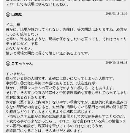
ォローしても現場はやんないもんねえ。
2018/01/19 16:10
山無駄
イニ川様
確かに、現場が協力してくれない。丸投げ、等の問題はありますね。経営が
しっかり統制しない
と辛い。逆もあるような。現場が何かをしたいと言っても、それはセキュリ
ティ的にダメ、予算
がないからダメ。
情シと現場の間には長くて険しい道があるようです。
2019/10/11 01:16
こてっちゃん
すいません。
嫌っている側の人間です。正確には嫌いになってしまった人間です。
事例①・③に似た事例は本当にありました（現在進行形）
確かに、情報システムの言い分もそのように感じることもあります。
そして、その立ち位置の特異性と中間管理職的な立場も当社でも当てはまり
理解出来る点もあります。
保守的（悪く言えば内向き）なりやすい環境ですが、直接的に利益を生み出
さない部門が内向きなると、対外的に活動している部門との軋轢の発生頻度
や程度はどうしても大きくなるような構図に感じます。
＞情報システム部が企業の知識創造部署としての役割を果たすことなのだ。
＞変わる事が出来なかったら...。それは、巷で言われている第二の情報シス
テム部門の創設が、現実味を帯びてくるのではないだろうか。
創造部門になることは、その通りだと思います。