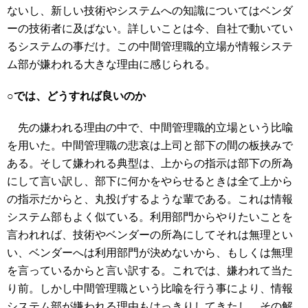
ないし、新しい技術やシステムへの知識についてはベンダ
ーの技術者に及ばない。詳しいことは今、自社で動いてい
るシステムの事だけ。この中間管理職的立場が情報システ
ム部が嫌われる大きな理由に感じられる。
○では、どうすれば良いのか
先の嫌われる理由の中で、中間管理職的立場という比喩
を用いた。中間管理職の悲哀は上司と部下の間の板挟みで
ある。そして嫌われる典型は、上からの指示は部下の所為
にして言い訳し、部下に何かをやらせるときは全て上から
の指示だからと、丸投げするような輩である。これは情報
システム部もよく似ている。利用部門からやりたいことを
言われれば、技術やベンダーの所為にしてそれは無理とい
い、ベンダーへは利用部門が決めないから、もしくは無理
を言っているからと言い訳する。これでは、嫌われて当た
り前。しかし中間管理職という比喩を行う事により、情報
システム部が嫌われる理由もはっきりしてきたし、その解