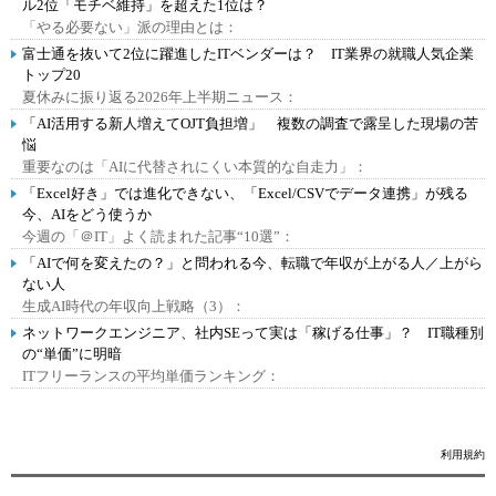
ル2位「モチベ維持」を超えた1位は？
「やる必要ない」派の理由とは：
富士通を抜いて2位に躍進したITベンダーは？ IT業界の就職人気企業
トップ20
夏休みに振り返る2026年上半期ニュース：
「AI活用する新人増えてOJT負担増」 複数の調査で露呈した現場の苦
悩
重要なのは「AIに代替されにくい本質的な自走力」：
「Excel好き」では進化できない、「Excel/CSVでデータ連携」が残る
今、AIをどう使うか
今週の「＠IT」よく読まれた記事“10選”：
「AIで何を変えたの？」と問われる今、転職で年収が上がる人／上がら
ない人
生成AI時代の年収向上戦略（3）：
ネットワークエンジニア、社内SEって実は「稼げる仕事」？ IT職種別
の“単価”に明暗
ITフリーランスの平均単価ランキング：
利用規約