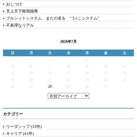
おしつけ
天上天下唯我独尊
ブルシットシステム またの名を "う○こシステム"
不条理なリアル
2026年7月
日
月
火
水
木
金
土
1
2
3
4
5
6
7
8
9
10
11
12
13
14
15
16
17
18
19
20
21
22
23
24
25
26
27
28
29
30
31
カテゴリー
リーダシップ (33件)
キャリア (41件)