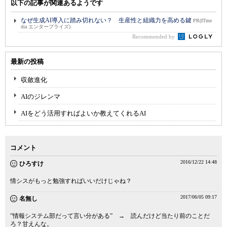
以下の記事が関連あるようです
なぜ生成AI導入に踏み切れない？ 生産性と組織力を高める鍵
PR(ITme
dia エンタープライズ)
Recommended by
最新の投稿
収斂進化
AIのジレンマ
AIをどう活用すればよいか教えてくれるAI
コメント
2016/12/22 14:48
ひろすけ
情シスがもっと勉強すればいいだけじゃね？
2017/06/05 09:17
名無し
”情報システム部だって言い分がある” → 読んだけど当たり前のことだ
ろ？甘えんな。