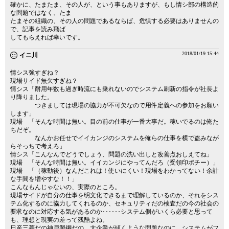
確かに、たまたま、その人が、という事もありますが、もし情シ部の構造的
な問題ではなく、たま
たまその組織の、その人の問題であるならば、危惧する必要はありませんの
で、記事を読み飛ば
してもらえれば幸いです。
2018/01/19 15:44
イニ川
情シス強すぎね？
現場サイド無欠すぎね？
情シス「耐用年数も過ぎ時流にも乗れないのでシステム刷新の指令が社長よ
り降りました。
つきましては現場の協力が不可欠なので用件定義への参加をお願い
します」
現場 「そんな時間は無い。目の前の仕事が一番大事だ。稼いでるのは俺た
ちだぞ。
なんかお任せでイイカンジのシステムを俺らの仕事を横で盗みなが
らそっちで考えろ」
情シス「こんなんでどうでしょう、問題の洗い出しと改善点おしえてね」
現場 「そんな時間は無い。イイカンジにやってんだろ（受領印ポチー）」
現場 「（稼動後）なんだこれは！使いにくい！現場をわかってない！余計
な手間を増やすな！！」
こんなもんじゃないの、実際のところ。
現場サイドが自分の仕事を明文化できるまで理解しているのか、それをシス
テム化するのに協力してくれるのか、セキュリティだの検査だの今の社会の
要求なのに対応する気があるのか･･････システム側がいくら必要と思って
も、理想と現実の差って残酷よね。
日産三菱だの神戸製鋼だの、大企業が傾くような問題なのに、システムがフ