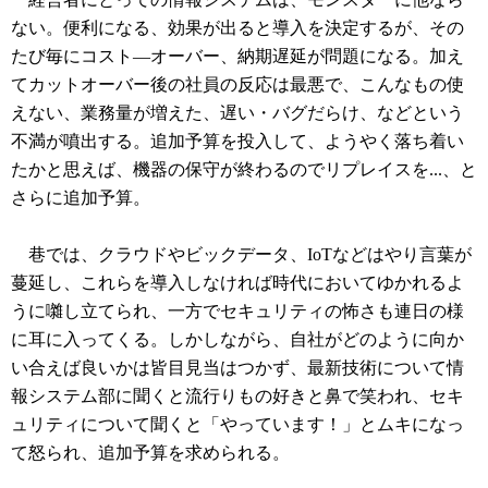
ない。便利になる、効果が出ると導入を決定するが、その
たび毎にコスト―オーバー、納期遅延が問題になる。加え
てカットオーバー後の社員の反応は最悪で、こんなもの使
えない、業務量が増えた、遅い・バグだらけ、などという
不満が噴出する。追加予算を投入して、ようやく落ち着い
たかと思えば、機器の保守が終わるのでリプレイスを...、と
さらに追加予算。
巷では、クラウドやビックデータ、IoTなどはやり言葉が
蔓延し、これらを導入しなければ時代においてゆかれるよ
うに囃し立てられ、一方でセキュリティの怖さも連日の様
に耳に入ってくる。しかしながら、自社がどのように向か
い合えば良いかは皆目見当はつかず、最新技術について情
報システム部に聞くと流行りもの好きと鼻で笑われ、セキ
ュリティについて聞くと「やっています！」とムキになっ
て怒られ、追加予算を求められる。