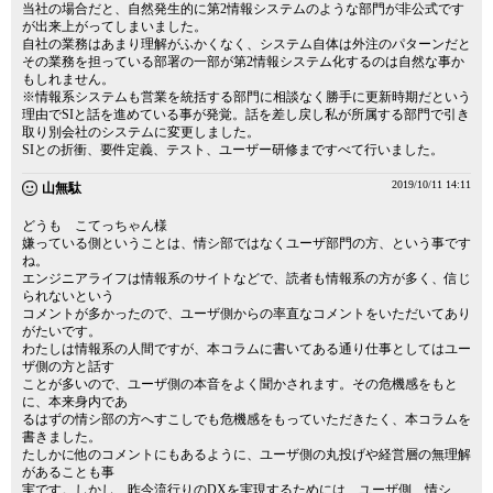
当社の場合だと、自然発生的に第2情報システムのような部門が非公式です
が出来上がってしまいました。
自社の業務はあまり理解がふかくなく、システム自体は外注のパターンだと
その業務を担っている部署の一部が第2情報システム化するのは自然な事か
もしれません。
※情報系システムも営業を統括する部門に相談なく勝手に更新時期だという
理由でSIと話を進めている事が発覚。話を差し戻し私が所属する部門で引き
取り別会社のシステムに変更しました。
SIとの折衝、要件定義、テスト、ユーザー研修まですべて行いました。
2019/10/11 14:11
山無駄
どうも こてっちゃん様
嫌っている側ということは、情シ部ではなくユーザ部門の方、という事です
ね。
エンジニアライフは情報系のサイトなどで、読者も情報系の方が多く、信じ
られないという
コメントが多かったので、ユーザ側からの率直なコメントをいただいてあり
がたいです。
わたしは情報系の人間ですが、本コラムに書いてある通り仕事としてはユー
ザ側の方と話す
ことが多いので、ユーザ側の本音をよく聞かされます。その危機感をもと
に、本来身内であ
るはずの情シ部の方へすこしでも危機感をもっていただきたく、本コラムを
書きました。
たしかに他のコメントにもあるように、ユーザ側の丸投げや経営層の無理解
があることも事
実です。しかし、昨今流行りのDXを実現するためには、ユーザ側、情シ