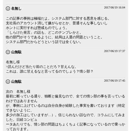
2017/06/19 16:04
名無し
この記事の事例は極端だよ。システム部門に対する悪意を感じる。
支社長のアカウント消して嫌がらせとか、普通そんな事しないし
ホントに実行すれば懲戒ものでしょう。
「しらけた発言」の話も、どこのテンプレかと。
他の部門がそうであるように、結局は人選の問題ということ。
システム部門だからどうという話では全くない。
2017/06/19 17:37
山無駄
名無し様
>読んだけど当たり前のことだろ？甘えんな。
これは、誰に甘えるなと言ってるのでしょう？情シ部？
2017/06/19 17:45
山無駄
次の 名無し様
最初に断っている通り、独断と偏見なので、全ての情シ部の事を言っている
わけではありません
が、事例に上げているのは自分自身が経験した事実を書いております（特定
できないように、
多少の加工はしていますが…）。信じられない話なので、コラムにしてみま
した。日経コンピュ
ータあたりでも、情シ部の問題はちょくちょく記事になっているので乗っか
っております。