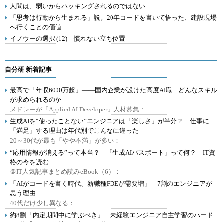
人間は、弱いからハッキングされるのではない
「思考は行動から生まれる」説。20年コードを書いて悟った、建設現場
へ行くことの価値
イノウーの選択 (12) 慣れない立ち位置
自分研 新着記事
最高で「年収6000万超」――国内企業が設けた高度AI職 どんなスキル
が求められるのか
メドレーが「Applied AI Developer」人材募集：
生成AIを“使ったことない”エンジニアは「楽しさ」が半分？ 仕事に
「満足」する理由は年代別でこんなに違った
20～30代が最も「やや不満」が多い：
“応用情報が消える”って本当？ 「生成AIパスポート」って何？ IT資
格の今を読む
＠IT人気記事まとめ読みeBook（6）：
「AIがコードを書く時代、新職種FDEが需要増」 7割のエンジニアが
思う理由
40代だけ少し異なる：
約8割「内定期間中に学ぶべき」 未経験エンジニア自主学習のハード