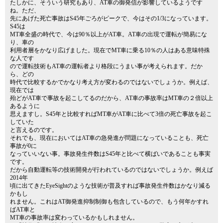
たしかに、そういう研究もあり、AT車の御発信が影響しているようです
ね。ただ、
先にあげた死亡事故はS45年ごろがピークで、今はその1/3になっています。
S45は
MT車全盛の時代で、今は90％以上がAT車。AT車の出現で運転が簡易にな
り、車の
利用者層をかなり広げました。現在でMT車に乗る10％の人はある意味特殊
な人です
ので運転技術もAT車の運転者より格段にうまい事が考えられます。だか
ら、どの
時代で比較するかでかなり考え方が変わるのではないでしょうか。例えば、
現在では
殆どがAT車で事故を起こしてるのだから、AT車の事故率はMT車の２倍以上
あるように
思えますし。S45年と比較すればMT車がAT車に比べて3倍の死亡事故を起こ
していた
と言えるのです。
それでも、現在においてはAT車の急発進が問題になっていることも、死亡
事故が0に
なっていいない事。事故発生件数はS45年と比べて横ばいであることも事実
です。
だから自動運転等の技術開発が行われているのではないでしょうか。例えば
2014年
頃に出てきたEyeSightのような技術が普及すれば事故発生件数はかなり減る
かもし
れません。これはAT御発進抑制制御も包含しているので、もう何年かすれ
ばAT車と
MT車の事故率は変わっているかもしれません。