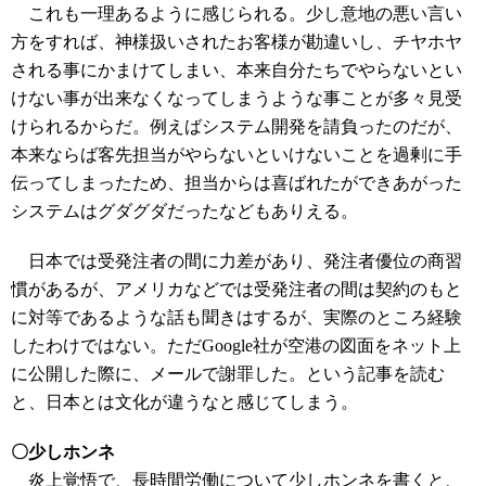
これも一理あるように感じられる。少し意地の悪い言い
方をすれば、神様扱いされたお客様が勘違いし、チヤホヤ
される事にかまけてしまい、本来自分たちでやらないとい
けない事が出来なくなってしまうような事ことが多々見受
けられるからだ。例えばシステム開発を請負ったのだが、
本来ならば客先担当がやらないといけないことを過剰に手
伝ってしまったため、担当からは喜ばれたができあがった
システムはグダグダだったなどもありえる。
日本では受発注者の間に力差があり、発注者優位の商習
慣があるが、アメリカなどでは受発注者の間は契約のもと
に対等であるような話も聞きはするが、実際のところ経験
したわけではない。ただGoogle社が空港の図面をネット上
に公開した際に、メールで謝罪した。という記事を読む
と、日本とは文化が違うなと感じてしまう。
〇少しホンネ
炎上覚悟で、長時間労働について少しホンネを書くと、