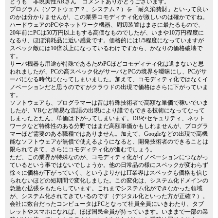
どうも 非現実性ARさん コメントありがとうございます。
プログラム（ソフトウェア？、システム？）を「耐久消費財」といって良い
のかは分かりませんが、この業界コモディティ化が激しいのは確かですね。
ハードウェアのPCやネットワーク機器、周辺装置はまさに最たるもので、
20年前にPCは50万円以上もする高価なものでしたが、いまや10万円程度に
なるり、ほぼ消耗品に近い感覚です。価格的には1/5程度になっていますが
スペック敵には10倍以上になっているわけですから、かなりの価格破壊で
す。
サーバ機器も用途が特殊であるためPCほどコモディティ化は進まないと思
われましたが、PCの高スペック化がサーバとPCの境界を曖昧にし、PCがサ
ーバになる時代になってしまいました。加えて、コモディティ化ではなくイ
ノベーションだと思うのですがクラウドの出現で価格はさらに下がっていま
す。
ソフトウェアも、プログラマーは昔は特殊技術者で高額な単価で稼いでいま
したが、VBなど簡易な言語の出現により誰でもできる技術になってなって
しまったとたん、単価は下がってしまいます。DBやセキュリティ、ネット
ワークなど特殊性のある分野ではまだ高額単価かもしれませんが、プログラ
マーほど需要のある職種ではありません。加えて、Googleなどの出現で高機
能なソフトウェアが無償で使えるようになると、開発技術者のできることは
限られてきて、さらにコモディティ化が進むでしょう。
ただ、この業界が特殊なのが、コモディティ化がイノベーションにつながっ
ているという事ではないでしょうか。他の日常品の様にスペックが変わらず
徐々に価格が下がっていく、というよりかはIT業界はスペックも価格も信じ
られないほどの短期間で変化しました。この変化は、システム化ドメインの
急激な拡張をもたらしています。これまでシステム化ができなかった領域
が、システム化されてきているのです（デジタル化といった方が正確？）。
会社に数台だったコンピュータはPCとなって社員全員にいきわたり、タブ
レットやスマホになれば、ほぼ国民全員が持っています。いままで一部の業