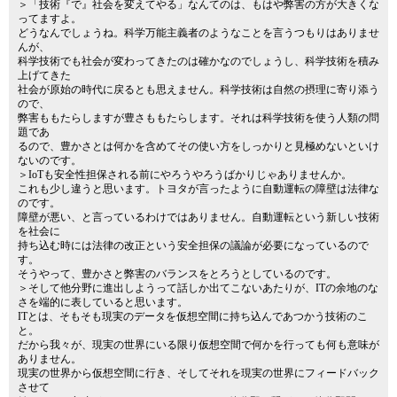
＞「技術『で』社会を変えてやる」なんてのは、もはや弊害の方が大きくな
ってますよ。
どうなんでしょうね。科学万能主義者のようなことを言うつもりはありませ
んが、
科学技術でも社会が変わってきたのは確かなのでしょうし、科学技術を積み
上げてきた
社会が原始の時代に戻るとも思えません。科学技術は自然の摂理に寄り添う
ので、
弊害ももたらしますが豊さももたらします。それは科学技術を使う人類の問
題であ
るので、豊かさとは何かを含めてその使い方をしっかりと見極めないといけ
ないのです。
＞IoTも安全性担保される前にやろうやろうばかりじゃありませんか。
これも少し違うと思います。トヨタが言ったように自動運転の障壁は法律な
のです。
障壁が悪い、と言っているわけではありません。自動運転という新しい技術
を社会に
持ち込む時には法律の改正という安全担保の議論が必要になっているので
す。
そうやって、豊かさと弊害のバランスをとろうとしているのです。
＞そして他分野に進出しようって話しか出てこないあたりが、ITの余地のな
さを端的に表していると思います。
ITとは、そもそも現実のデータを仮想空間に持ち込んであつかう技術のこ
と。
だから我々が、現実の世界にいる限り仮想空間で何かを行っても何も意味が
ありません。
現実の世界から仮想空間に行き、そしてそれを現実の世界にフィードバック
させて