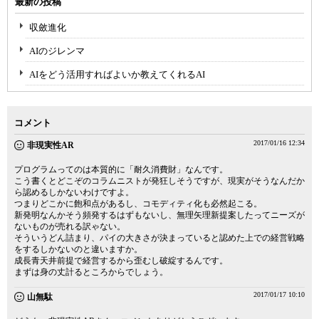
最新の投稿
収斂進化
AIのジレンマ
AIをどう活用すればよいか教えてくれるAI
コメント
2017/01/16 12:34
非現実性AR
プログラムってのは本質的に「耐久消費財」なんです。
こう書くとどこぞのコラムニストが発狂しそうですが、現実がそうなんだか
ら認めるしかないわけですよ。
つまりどこかに飽和点があるし、コモディティ化も必然起こる。
新発明なんかそう頻発するはずもないし、無理矢理新提案したってニーズが
ないものが売れる訳ゃない。
そういうどん詰まり、パイの大きさが決まっていると認めた上での経営戦略
をするしかないのと違いますか。
成長青天井前提で経営するから歪むし破綻するんです。
まずは身の丈計るところからでしょう。
2017/01/17 10:10
山無駄