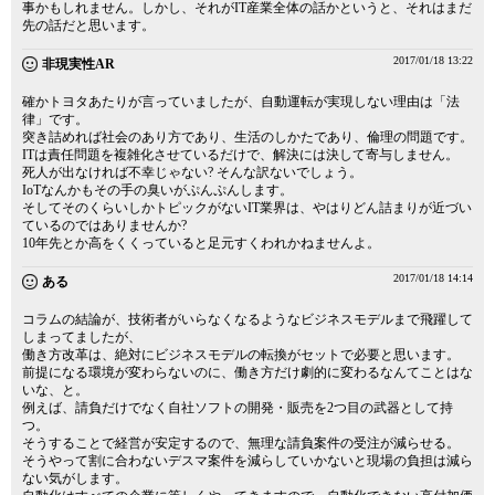
事かもしれません。しかし、それがIT産業全体の話かというと、それはまだ
先の話だと思います。
2017/01/18 13:22
非現実性AR
確かトヨタあたりが言っていましたが、自動運転が実現しない理由は「法
律」です。
突き詰めれば社会のあり方であり、生活のしかたであり、倫理の問題です。
ITは責任問題を複雑化させているだけで、解決には決して寄与しません。
死人が出なければ不幸じゃない? そんな訳ないでしょう。
IoTなんかもその手の臭いがぷんぷんします。
そしてそのくらいしかトピックがないIT業界は、やはりどん詰まりが近づい
ているのではありませんか?
10年先とか高をくくっていると足元すくわれかねませんよ。
2017/01/18 14:14
ある
コラムの結論が、技術者がいらなくなるようなビジネスモデルまで飛躍して
しまってましたが、
働き方改革は、絶対にビジネスモデルの転換がセットで必要と思います。
前提になる環境が変わらないのに、働き方だけ劇的に変わるなんてことはな
いな、と。
例えば、請負だけでなく自社ソフトの開発・販売を2つ目の武器として持
つ。
そうすることで経営が安定するので、無理な請負案件の受注が減らせる。
そうやって割に合わないデスマ案件を減らしていかないと現場の負担は減ら
ない気がします。