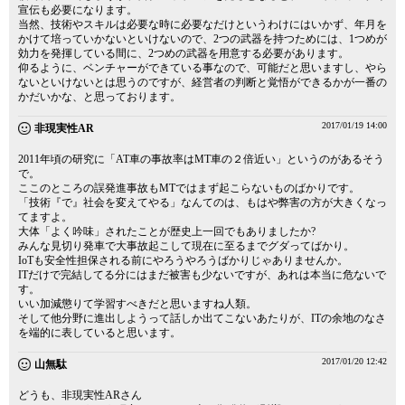
宣伝も必要になります。
当然、技術やスキルは必要な時に必要なだけというわけにはいかず、年月を
かけて培っていかないといけないので、2つの武器を持つためには、1つめが
効力を発揮している間に、2つめの武器を用意する必要があります。
仰るように、ベンチャーができている事なので、可能だと思いますし、やら
ないといけないとは思うのですが、経営者の判断と覚悟ができるかが一番の
かだいかな、と思っております。
2017/01/19 14:00
非現実性AR
2011年頃の研究に「AT車の事故率はMT車の２倍近い」というのがあるそう
で。
ここのところの誤発進事故もMTではまず起こらないものばかりです。
「技術『で』社会を変えてやる」なんてのは、もはや弊害の方が大きくなっ
てますよ。
大体「よく吟味」されたことが歴史上一回でもありましたか?
みんな見切り発車で大事故起こして現在に至るまでグダってばかり。
IoTも安全性担保される前にやろうやろうばかりじゃありませんか。
ITだけで完結してる分にはまだ被害も少ないですが、あれは本当に危ないで
す。
いい加減懲りて学習すべきだと思いますね人類。
そして他分野に進出しようって話しか出てこないあたりが、ITの余地のなさ
を端的に表していると思います。
2017/01/20 12:42
山無駄
どうも、非現実性ARさん