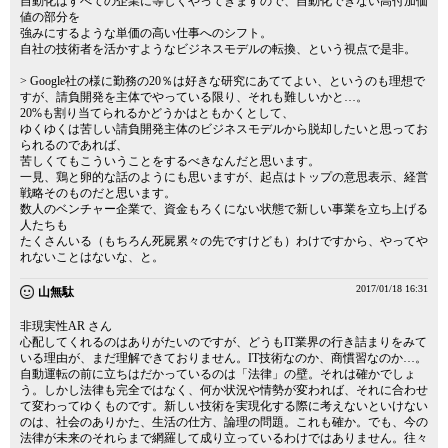
自動化はすべての企業に等しくやってきますので、自動化できない高付加価
値の部分を
強みにするような単価の高い仕事へのシフト。
自社の技術者を活かすようなビジネスモデルの転換、という視点で是非。
> Google社の様に勤務の20％は好きな研究にあててよい、というのも理想で
すが、請負開発を主体でやっている限り、それも難しいかと…。
20%も割り当てられるかどうかはともかくとして、
ゆくゆくは苦しい請負開発主体のビジネスモデルから脱却したいと思ってお
られるのであれば、
苦しくてもこういうことをするべきなんだと思います。
一見、鶏と卵的な話のようにも思いますが、起点はトップの意思表示、経営
戦略そのものだと思います。
数人のベンチャー企業で、資金もろくにない状態で新しい事業を立ち上げる
人たちも
たくさんいる（もちろん死屍累々の先ですけども）わけですから、やってや
れないことはないな、と。
2017/01/18 16:31
山無駄
非現実性AR さん
心配してくれるのはありがたいのですが、どうもIT業界の行き詰まりをみて
いる理由が、まだ理解できておりません。IT技術なのか、商慣習なのか…。
自動運転の前に立ちはだかっているのは「法律」の壁。それは確かでしょ
う。しかし法律も完全ではなく、何か状況や情勢が変われば、それに合わせ
て変わってゆくものです。新しい技術を実現化する際に考えないといけない
のは、社会のありかた、生活の仕方、論理の問題。これも確か。でも、今の
法律が未来のそれらまで網羅して成り立っているわけではありません。往々