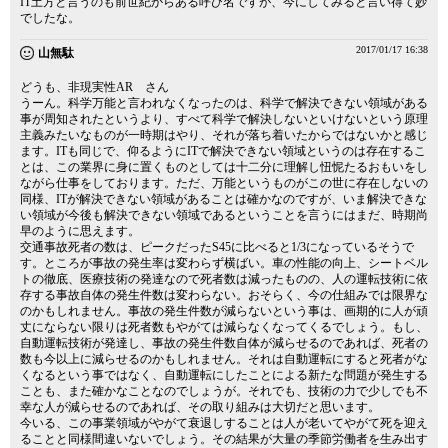
IT土方と言うのも前世紀からある呼び名ですが、今にしてみると言い得て妙
でしたな。
2017/01/17 16:38
山無駄
どうも、非現実性AR さん
うーん。科学万能と言われなくなったのは、科学で解決できない領域がある
事が周知されたというより、すべて科学で解決しないといけないという原理
主義みたいなものが一時期はやり、それが落ち着いたからではないかと感じ
ます。ITも同じで、仰るようにITで解決できない領域というのは存在するこ
とは、この業界に身に置くものとしては十二分に理解し忸怩たるおもいをし
ながら仕事をしております。ただ、万能というものがこの世に存在しないの
同様、ITが解決できない領域があることは確かなのですが、いま解決できな
い領域が今後も解決できない領域であるということを言うにはまだ、時期尚
早のように思えます。
交通事故死者の数は、ピークだったS45に比べると1/3になっているそうで
す。ところが事故の発生率は変わらず横ばい。車の性能の向上、シートベル
トの徹底、医療技術の発達なので死者数は減ったものの、人の運転技術に依
存する事故自体の発生件数は変わらない。おそらく、今の仕組みでは限界な
のかもしれません。事故の発生件数が減らないという事は、画期的に人が頑
丈にならない限りは死者数もやがては減らなくなってくるでしょう。もし、
自動運転技術が発達し、事故の発生件数自体が減らせるのであれば、死者の
数も今以上に減らせるのかもしれません。それは自動運転にすると死者がな
くなるという事ではなく、自動運転にしたことによる新たな問題が発生する
ことも、また確かなことなのでしょうが。それでも、技術の力で少しでも不
幸な人が減らせるのであれば、その取り組みは大切だと思います。
今いる、この事業領域がやがて衰退しすることは人が老いてやがて死を迎え
ることと同様間違いないでしょう。その結果が大量の季節労働者を生み出す