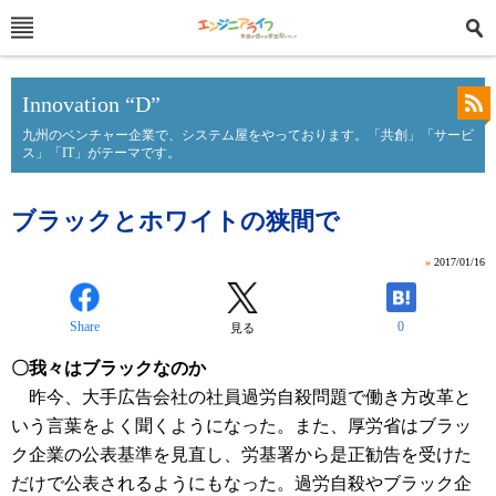
Innovation “D”
九州のベンチャー企業で、システム屋をやっております。「共創」「サービ
ス」「IT」がテーマです。
ブラックとホワイトの狭間で
»
2017/01/16
Share
0
見る
〇我々はブラックなのか
昨今、大手広告会社の社員過労自殺問題で働き方改革と
いう言葉をよく聞くようになった。また、厚労省はブラッ
ク企業の公表基準を見直し、労基署から是正勧告を受けた
だけで公表されるようにもなった。過労自殺やブラック企