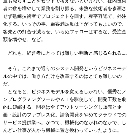
量も減らすことをセットで考えないといけない。社内技術
者の数を増やして業務を割り振る。未熟な技術者を参画さ
せず熟練技術者でプロジェクトを回す。赤字容認で、外注
化する。いっその事、顧客満足度は下がってもよいので、
客先との打合せ減らせ、いらぬフォローはするな、受注金
額を増やせ、など。
どれも、経営者にとっては難しい判断と感じるられる...。
そう。これまで通りのシステム開発というビジネスモデ
ルの中では、働き方だけを改革するのはとても難しいの
だ。
となると、ビジネスモデルを変えるしかない。優秀なノ
ンプログラミングツールやＡＩを駆使して、開発工数を劇
的に短縮する。開発は全てアウトソーシングし販売と企
画・設計のファブレス化。請負開発をやめてクラウドでの
サービス提供業へ。かつて、機械化のながれのなかで、し
んどい仕事が人から機械に置き換わっていったように。