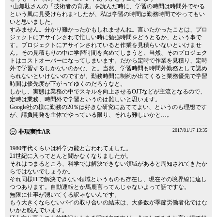
>山無駄さんの「技術者の育成」を読んだ時に、学習の時間は時間外でやる
という風に見受けられま>したが、私は学習の時間は勤務時間でやってもい
いと思いました。
すみません。分かり難かったかもしれませんね。言いたかったことは、プロ
ジェクトにアサインされて忙しい時に勉強時間をどうとるか、という事で
す。プロジェクトにアサインされていると作業を見積らいないといけませ
ん。その見積もりの中に学習時間を含めてしまうと、当然、そのプロジェク
トはコストオーバーになってしまいます。だから定時で作業を見積り、定時
外で学習するしかないのかな、と。当然、学習時間も時間外勤務として認め
られないといけないのですが、勤務時間に制約が出てくると業務優先で学習
時間は優先度が下がってゆくのだろうなと。
しかし、実態は業務の中でスキルを向上させるOJTなどが主流となるので、
定時は業務、時間外で学習というのは難しいと思います。
Google社の様に勤務の20％は好きな研究にあててよい、というのも理想です
が、請負開発を主体でやっている限り、それも難しいかと…。
2017/01/17 13:35
非現実性AR
1980年代くらいは科学万能と言われてました。
21世紀に入ってとんと聞かなくなりましたが。
それはつまるところ、科学では解決できない領域があると周知されてきたか
らではないでしょうか。
それ同様ITで解決できない領域というものも存在し、現在その境界線に達し
つつあります。自動運転とか馬鹿言ってんじゃないよって話ですな。
無限に仕事が湧いてくる訳ゃないんです。
もう大きくならないパイの取り合いの結末は、大多数が季節労働者化ではな
いかと睨んでいます。