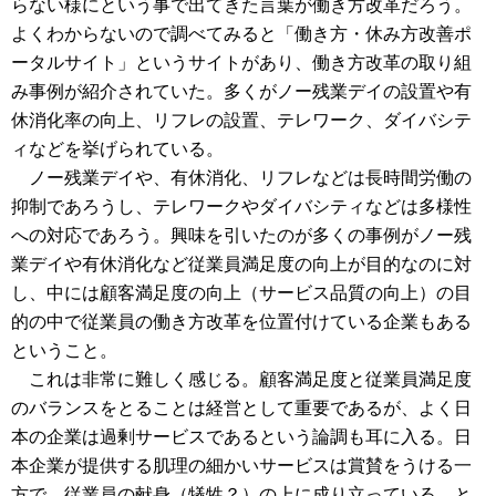
らない様にという事で出てきた言葉が働き方改革だろう。
よくわからないので調べてみると「働き方・休み方改善ポ
ータルサイト」というサイトがあり、働き方改革の取り組
み事例が紹介されていた。多くがノー残業デイの設置や有
休消化率の向上、リフレの設置、テレワーク、ダイバシテ
ィなどを挙げられている。
ノー残業デイや、有休消化、リフレなどは長時間労働の
抑制であろうし、テレワークやダイバシティなどは多様性
への対応であろう。興味を引いたのが多くの事例がノー残
業デイや有休消化など従業員満足度の向上が目的なのに対
し、中には顧客満足度の向上（サービス品質の向上）の目
的の中で従業員の働き方改革を位置付けている企業もある
ということ。
これは非常に難しく感じる。顧客満足度と従業員満足度
のバランスをとることは経営として重要であるが、よく日
本の企業は過剰サービスであるという論調も耳に入る。日
本企業が提供する肌理の細かいサービスは賞賛をうける一
方で、従業員の献身（犠牲？）の上に成り立っている、と