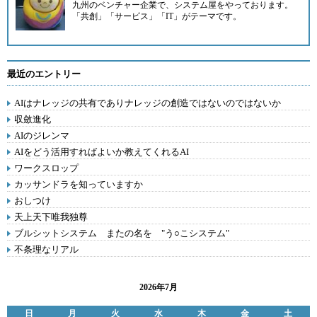
九州のベンチャー企業
で、システム屋をやっております。
「共創」「サービス」「IT」がテーマです。
最近のエントリー
AIはナレッジの共有でありナレッジの創造ではないのではないか
収斂進化
AIのジレンマ
AIをどう活用すればよいか教えてくれるAI
ワークスロップ
カッサンドラを知っていますか
おしつけ
天上天下唯我独尊
ブルシットシステム またの名を "う○こシステム"
不条理なリアル
2026年7月
日
月
火
水
木
金
土