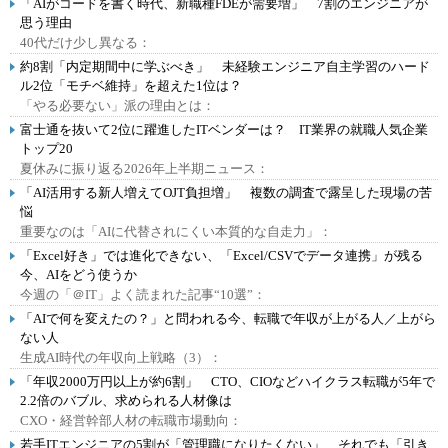
「AIがコードを書く時代、新職種FDEが需要増」 7割のエンジニアが
思う理由
40代だけ少し異なる：
約8割「内定期間中に学ぶべき」 未経験エンジニア自主学習のハード
ル2位「モチベ維持」を超えた1位は？
「やる必要ない」派の理由とは：
富士通を抜いて2位に躍進したITベンダーは？ IT業界の就職人気企業
トップ20
夏休みに振り返る2026年上半期ニュース：
「AI活用する新人増えてOJT負担増」 複数の調査で露呈した現場の苦
悩
重要なのは「AIに代替されにくい本質的な自走力」：
「Excel好き」では進化できない、「Excel/CSVでデータ連携」が残る
今、AIをどう使うか
今週の「＠IT」よく読まれた記事“10選”：
「AIで何を変えたの？」と問われる今、転職で年収が上がる人／上がら
ない人
生成AI時代の年収向上戦略（3）：
「年収2000万円以上が約6割」 CTO、CIOなどハイクラス転職が5年で
2.2倍のバブル、求められる人材像は
CXO・経営幹部人材の転職市場動向：
若手ITエンジニアの5割が「管理職になりたくない」 それでも「引き