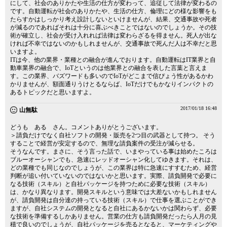
にして、社会のありかたや生活の仕方が変わって、追従して法律が変わるの
です。自動運転が社会のありかたや、生活の仕方、倫理にどの様な影響をも
たらすかはしっかり考え設計しないといけませんが、結果、交通事故や死者
が減るのであればそれは十分に喜ぶべきことではないのでしょうか。その技
術が確立し、社会が受け入れれば法律は変わらざるを得ません。死人が出な
ければ不幸ではないのかもしれませんが、交通事故で死んだ人は不幸だと思
いますよ。
ITは今、他の業界・業種との融合が進んでおります。自動運転はIT業界と自
動車業界の融合で、IoTというのは他業界との融合を表した言葉と言えま
す。この業界、バズワードも多いのでIoTがどこまで信ぴょう性があるかわ
かりませんが、額面通りうけとるならば、IoTだけでもかなりインパクトの
あるトピックだと思いますよ。
2017/01/18 16:48
山無駄
どうも ある さん。コメントありがとうございます。
＞請負だけでなく自社ソフトの開発・販売を2つ目の武器として持つ。 そう
することで経営が安定するので、無理な請負案件の受注が減らせる。
そうなんです。まさに、そう言った話で、いまやっている事は始めたころは
ブルーオーシャンでも、急速にレッドオーシャン化してゆきます。それは、
どの業種でも同じなのでしょうが、この業界は特に急速にすすむため、経営
判断が追い付いていないのではないかと思います。実際、請負開発で必要に
なる技術（スキル）と自社パッケージを持つために必要な技術（スキル）
は、かなり異なります。開発スキルという意味では大差ないかもしれません
が、請負開発は自分達の持っている技術（スキル）で仕事を選ぶことができ
ますが、自社システムの開発となると自社にあるかないかは関わらず、必要
な技術を準備するしかありません。営業の仕方も請負開発だったら人月の見
積で良いのでしょうが、自社パッケージを売るとなると、マーケティングや