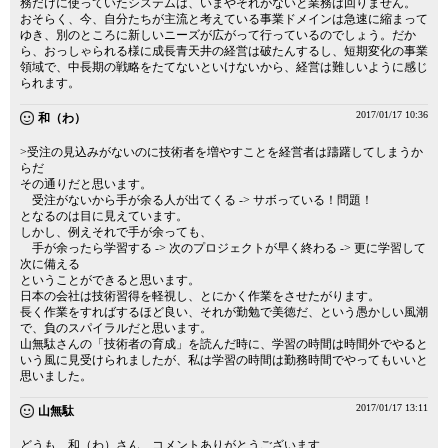
務だけに使っていたシステムは、いまやそれがないと業務は回りません。
おそらく、今、自分たちが主流と考えている事業ドメインは急速に縮まって
ゆき、別のところに新しいニーズが広がって行っているのでしょう。だか
ら、おっしゃられる様に成長青天井の経営は破たんするし、短期変化の事業
領域で、中長期の戦略をたてないといけないから、経営は難しいように感じ
られます。
2017/01/17 10:36
和（わ）
>受注の見込みがないのに技術者を増やすことを経営者は躊躇してしまうか
らだ
その通りだと思います。
受注がないから手が余る人が出てくる -> サボっている！問題！
となるのは目に見えています。
しかし、例えそれで手が余っても、
手が余ったら学習する -> 次のプロジェクトが早く終わる -> 更に学習して
次に備える
ということができると思います。
日本の会社は技術習得を軽視し、とにかく作業をさせたがります。
長く作業をすればするほど良い、それが勤勉で美徳だ、という愚かしい風潮
で、負のスパイラルだと思います。
山無駄さんの「技術者の育成」を読んだ時に、学習の時間は時間外でやると
いう風に見受けられましたが、私は学習の時間は勤務時間でやってもいいと
思いました。
2017/01/17 13:11
山無駄
どうも 和（わ）さん コメントありがとうございます