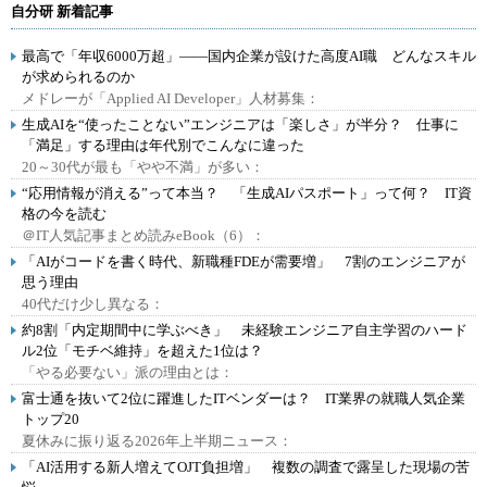
自分研 新着記事
最高で「年収6000万超」――国内企業が設けた高度AI職 どんなスキル
が求められるのか
メドレーが「Applied AI Developer」人材募集：
生成AIを“使ったことない”エンジニアは「楽しさ」が半分？ 仕事に
「満足」する理由は年代別でこんなに違った
20～30代が最も「やや不満」が多い：
“応用情報が消える”って本当？ 「生成AIパスポート」って何？ IT資
格の今を読む
＠IT人気記事まとめ読みeBook（6）：
「AIがコードを書く時代、新職種FDEが需要増」 7割のエンジニアが
思う理由
40代だけ少し異なる：
約8割「内定期間中に学ぶべき」 未経験エンジニア自主学習のハード
ル2位「モチベ維持」を超えた1位は？
「やる必要ない」派の理由とは：
富士通を抜いて2位に躍進したITベンダーは？ IT業界の就職人気企業
トップ20
夏休みに振り返る2026年上半期ニュース：
「AI活用する新人増えてOJT負担増」 複数の調査で露呈した現場の苦