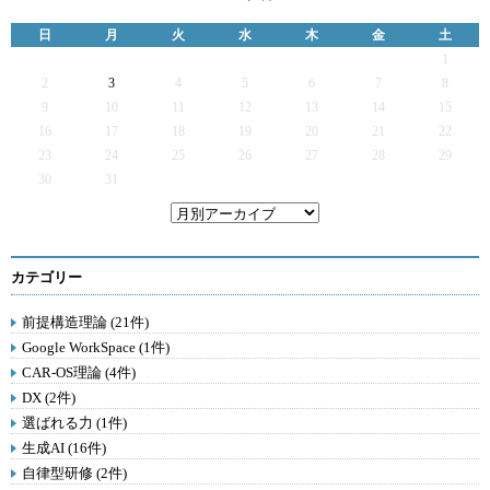
日
月
火
水
木
金
土
1
2
3
4
5
6
7
8
9
10
11
12
13
14
15
16
17
18
19
20
21
22
23
24
25
26
27
28
29
30
31
カテゴリー
前提構造理論 (21件)
Google WorkSpace (1件)
CAR-OS理論 (4件)
DX (2件)
選ばれる力 (1件)
生成AI (16件)
自律型研修 (2件)