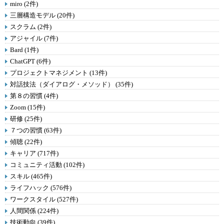
miro (2件)
三層構造モデル (20件)
スクラム (2件)
アジャイル (7件)
Bard (1件)
ChatGPT (6件)
プロジェクトマネジメント (13件)
対話技法（ダイアログ・メソッド） (35件)
第８の習慣 (4件)
Zoom (15件)
研修 (25件)
７つの習慣 (63件)
傾聴 (22件)
キャリア (717件)
コミュニティ活動 (102件)
スキル (465件)
ライフハック (576件)
ワークスタイル (527件)
人間関係 (224件)
技術動向 (39件)