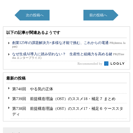
次の投稿へ
前の投稿へ
以下の記事が関連あるようです
創業125年の課題解決力×多様な才能で挑む、これからの電通
PR(dentsu Ja
pan)
なぜ生成AI導入に踏み切れない？ 生産性と組織力を高める鍵
PR(ITme
dia エンタープライズ)
Recommended by
最新の投稿
第740回 やる気の正体
第739回 前提構造理論（OST）のススメ18・補足７ まとめ
第738回 前提構造理論（OST）のススメ17・補足６ ケーススタ
ディ