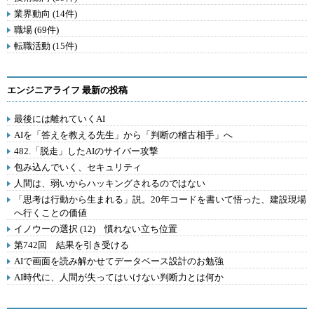
業界動向 (14件)
職場 (69件)
転職活動 (15件)
エンジニアライフ 最新の投稿
最後には離れていくAI
AIを「答えを教える先生」から「判断の稽古相手」へ
482.「脱走」したAIのサイバー攻撃
包み込んでいく、セキュリティ
人間は、弱いからハッキングされるのではない
「思考は行動から生まれる」説。20年コードを書いて悟った、建設現場
へ行くことの価値
イノウーの選択 (12) 慣れない立ち位置
第742回 結果を引き受ける
AIで画面を読み解かせてデータベース設計のお勉強
AI時代に、人間が失ってはいけない判断力とは何か