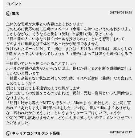
コメント
2017/10/04 19:58
匿名
主体的な思考が大事との内容はよくわかります
そのために反応の前に思考のスペース（余裕）を持つというのもわかります
しかしながら、そうなると反射（受動）の説明で例に挙げている
「目の前の人にいきなり軽くボールを投げられた」という想定において
どのように振舞えば主体的であったかが納得できません
投げられたボールに対して「掴む」または「避ける」の行動は、本人なりの
判断が入ってはいませんでしょうか？（場合によっては弾くも選択になるで
しょう）
一拍置いていたら体に当たることでしょう
ボールの材質や威力がわからない以上、掴むか避けるの判断を瞬間的に行う
しかないと思います
一拍置く余裕もない状況に対しての行動、それを反射的（受動）だと言われ
るのでしょうか？
例としてはとても不適切のような気がします
主体に対しての対義をとるのであれば、反射・受動・従属といった関係性に
なりますので、
「明日11時から客先でMTGを行うので、8時半までに出社しろ」と上司に言
われて「あたりまえに8時半出社をした」の様な、新人の時によくありがち
な「言われたからそうした」というようなケースではないでしょうか
否定的で申し訳ありませんが、どうにも腑に落ちないのでコメントさせてい
ただきました。
2017/10/04 22:17
キャリアコンサルタント高橋