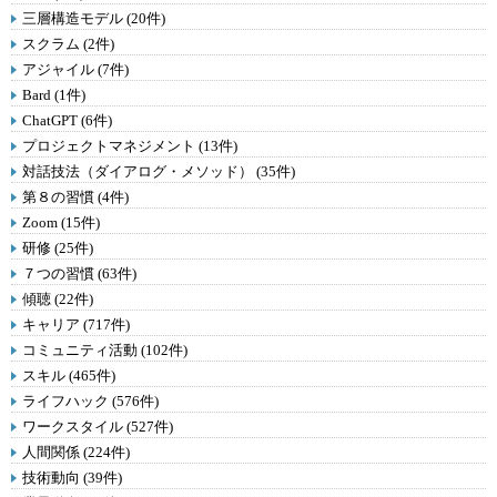
三層構造モデル (20件)
スクラム (2件)
アジャイル (7件)
Bard (1件)
ChatGPT (6件)
プロジェクトマネジメント (13件)
対話技法（ダイアログ・メソッド） (35件)
第８の習慣 (4件)
Zoom (15件)
研修 (25件)
７つの習慣 (63件)
傾聴 (22件)
キャリア (717件)
コミュニティ活動 (102件)
スキル (465件)
ライフハック (576件)
ワークスタイル (527件)
人間関係 (224件)
技術動向 (39件)