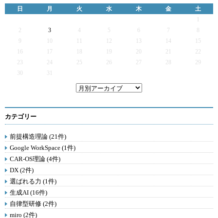
日
月
火
水
木
金
土
1
2
3
4
5
6
7
8
9
10
11
12
13
14
15
16
17
18
19
20
21
22
23
24
25
26
27
28
29
30
31
カテゴリー
前提構造理論 (21件)
Google WorkSpace (1件)
CAR-OS理論 (4件)
DX (2件)
選ばれる力 (1件)
生成AI (16件)
自律型研修 (2件)
miro (2件)