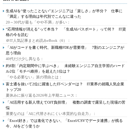
生成AIを“使ったことない”エンジニアは「楽しさ」が半分？ 仕事に
「満足」する理由は年代別でこんなに違った
20～30代が最も「やや不満」が多い：
“応用情報が消える”って本当？ 「生成AIパスポート」って何？ IT資
格の今を読む
＠IT人気記事まとめ読みeBook（6）：
「AIがコードを書く時代、新職種FDEが需要増」 7割のエンジニアが
思う理由
40代だけ少し異なる：
約8割「内定期間中に学ぶべき」 未経験エンジニア自主学習のハード
ル2位「モチベ維持」を超えた1位は？
「やる必要ない」派の理由とは：
富士通を抜いて2位に躍進したITベンダーは？ IT業界の就職人気企業
トップ20
夏休みに振り返る2026年上半期ニュース：
「AI活用する新人増えてOJT負担増」 複数の調査で露呈した現場の苦
悩
重要なのは「AIに代替されにくい本質的な自走力」：
「Excel好き」では進化できない、「Excel/CSVでデータ連携」が残る
今、AIをどう使うか