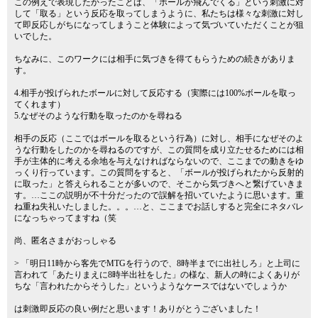
この例えで表現したかったことは、「ボールが飛んでくる」という刺激に対
して「取る」という反応を取ってしまうように、私たちは様々な刺激に対し
て即反応しがちになってしまうこと体験によって気づいていただくことが狙
いでした。
ちなみに、このワークには相手に気づきを得てもらうための続きがありま
す。
4.相手が投げられたボールに対して反応する（実際には100%ボールを取っ
てくれます）
5.なぜそのような行動を取ったのかを尋ねる
相手の反応（ここではボールを取るという行為）に対し、相手になぜそのよ
うな行動をしたのかを尋ねるのですが、この質問を成り立たせるためには相
手が主体的に考える余地を与えなければならないので、ここまでの動きをゆ
っくり行っています。この質問をすると、「ボールが投げられたから反射的
に取った」と答えられることが多いので、そこから気づきへと繋げていきま
す。…ここの説明が不十分だったので誤解を招いていたように思います。重
ね重ね失礼いたしました。。。…と、ここまでお話しすると完全にネタバレ
になっちゃってますね（笑
尚、匿名さまがおっしゃる
> 「明日11時から客先でMTGを行うので、8時半までに出社しろ」と上司に
言われて「あたりまえに8時半出社をした」の様な、新人の時によくありが
ちな「言われたからそうした」というようなケースではないでしょうか
は刺激即反応の良い例だと思います！ありがとうございました！