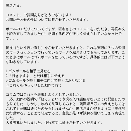
匿名さま、
コメント、ご質問ありがとうございます！
お問い合わせの件について回答させていただきます。
ボールのくだりについてですが、匿名さまのコメントをいただき、再度本文
を読み直してみましたが、意図する内容が正しく伝えられていなかったで
す。。。
捕捉（という言い直し）をさせていただきますと、これは実際に７つの習慣
のワークセッションで行っているワークを紹介させてもらっております。こ
のときはボールはゴムボールを使っているのですが、具体的には以下のよう
な動きをしています。
1.ゴムボールを相手に見せる
2.「行きますよ」とだけ相手に伝える
3.ゴムボールを軽く相手に向けて軽くほおり投げる
※これらをゆっくりした動作で行う
コラムではこれらを表現しようとしていました。
一応、動作の説明で「軽く」という表現を入れ誤解がないように配慮したつ
もりでした。しかし、改めて見直してみると「刺激即反応」の例えとしては
これでも意味は通じたのかもしれませんが、匿名さまが仰るように「主体的
に行動する」ことまで想定すると、言葉が足りず誤解を招いてしまう表現で
した。。。
大変失礼いたしました。後程本文は修正させていただきます。