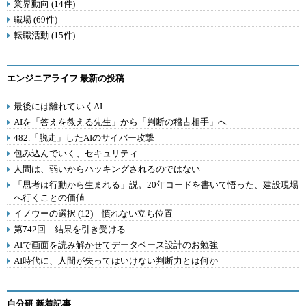
業界動向 (14件)
職場 (69件)
転職活動 (15件)
エンジニアライフ 最新の投稿
最後には離れていくAI
AIを「答えを教える先生」から「判断の稽古相手」へ
482.「脱走」したAIのサイバー攻撃
包み込んでいく、セキュリティ
人間は、弱いからハッキングされるのではない
「思考は行動から生まれる」説。20年コードを書いて悟った、建設現場
へ行くことの価値
イノウーの選択 (12) 慣れない立ち位置
第742回 結果を引き受ける
AIで画面を読み解かせてデータベース設計のお勉強
AI時代に、人間が失ってはいけない判断力とは何か
自分研 新着記事