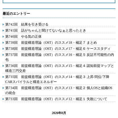
最近のエントリー
第742回 結果を引き受ける
第741回 話がちゃんと聞けてないなぁと思ったとき
第740回 やる気の正体
第739回 前提構造理論（OST）のススメ18・補足７ まとめ
第738回 前提構造理論（OST）のススメ17・補足６ ケーススタディ
第737回 前提構造理論（OST）のススメ16・補足５ 反証不可能性の内
包
第736回 前提構造理論（OST）のススメ15・補足４ 認知前提マップと
構造三円交差
第735回 前提構造理論（OST）のススメ14・補足３ 上昇/同位/下降
CARスパイラルと構造エネルギー
第734回 前提構造理論（OST）のススメ13・補足２ 個人OSと組織OS
の統合
第733回 前提構造理論（OST）のススメ12・補足１ 失敗について
2026年8月