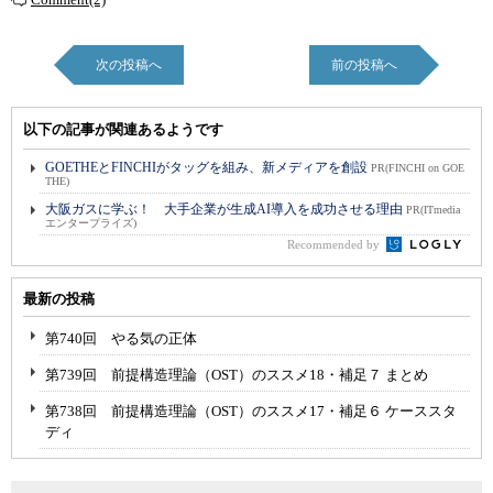
次の投稿へ
前の投稿へ
以下の記事が関連あるようです
GOETHEとFINCHIがタッグを組み、新メディアを創設
PR(FINCHI on GOE
THE)
大阪ガスに学ぶ！ 大手企業が生成AI導入を成功させる理由
PR(ITmedia
エンタープライズ)
Recommended by
最新の投稿
第740回 やる気の正体
第739回 前提構造理論（OST）のススメ18・補足７ まとめ
第738回 前提構造理論（OST）のススメ17・補足６ ケーススタ
ディ