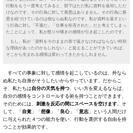
行動をもう一度考えてみると、部下はただ私に資料を返却しただ
けなのです。その行為に対して善悪はありません。その行為に善
悪を紐づけているのは他ならぬ私なのです。私が資料を返すとい
う行為に対し「不遜だ」「仕事を拒否された」だと考えてしまっ
たことによって、私が怒りや嘆きの感情が引き起こしたのです。
もし、私が「資料をそのままの形で返さなければならない特別
な理由があったのかもしれない」と捉えることができていれば、
そこから生まれる感情は変わってきたかもしれません。
すべての事象に対して感情を起こしているのは、外なら
ぬ私たち自身がそうしたいからやっています。だからこ
そ、私たちは
自分の天気を持つ
、いい方を変えるならば、
自分の感情をコントロールする術を持つことができます。
そのためには、
刺激を反応の間にスペースを空けます
。そ
して、「
自覚
」「
想像
」「
良心
」「
意志
」という人間だけ
に与えられた４つの能力を使い、行動を選択する自由を持
つことが効果的です。