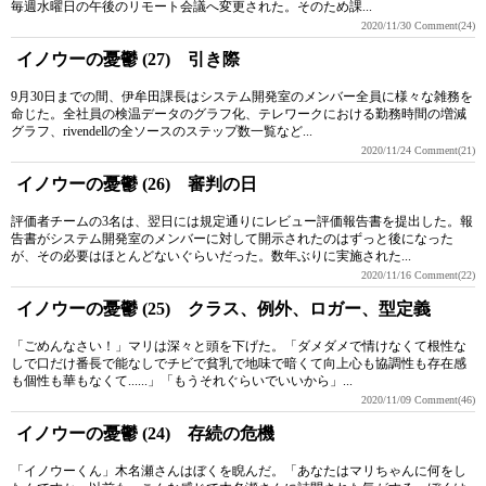
毎週水曜日の午後のリモート会議へ変更された。そのため課...
2020/11/30
Comment(24)
イノウーの憂鬱 (27) 引き際
9月30日までの間、伊牟田課長はシステム開発室のメンバー全員に様々な雑務を
命じた。全社員の検温データのグラフ化、テレワークにおける勤務時間の増減
グラフ、rivendellの全ソースのステップ数一覧など...
2020/11/24
Comment(21)
イノウーの憂鬱 (26) 審判の日
評価者チームの3名は、翌日には規定通りにレビュー評価報告書を提出した。報
告書がシステム開発室のメンバーに対して開示されたのはずっと後になった
が、その必要はほとんどないぐらいだった。数年ぶりに実施された...
2020/11/16
Comment(22)
イノウーの憂鬱 (25) クラス、例外、ロガー、型定義
「ごめんなさい！」マリは深々と頭を下げた。「ダメダメで情けなくて根性な
しで口だけ番長で能なしでチビで貧乳で地味で暗くて向上心も協調性も存在感
も個性も華もなくて......」「もうそれぐらいでいいから」...
2020/11/09
Comment(46)
イノウーの憂鬱 (24) 存続の危機
「イノウーくん」木名瀬さんはぼくを睨んだ。「あなたはマリちゃんに何をし