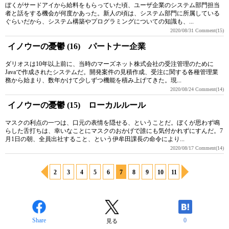
ぼくがサードアイから給料をもらっていた頃、ユーザ企業のシステム部門担当
者と話をする機会が何度かあった。新人の頃は、システム部門に所属している
ぐらいだから、システム構築やプログラミングについての知識も、...
2020/08/31
Comment(15)
イノウーの憂鬱 (16) パートナー企業
ダリオスは10年以上前に、当時のマーズネット株式会社の受注管理のために
Javaで作成されたシステムだ。開発案件の見積作成、受注に関する各種管理業
務から始まり、数年かけて少しずつ機能を積み上げてきた。現...
2020/08/24
Comment(14)
イノウーの憂鬱 (15) ローカルルール
マスクの利点の一つは、口元の表情を隠せる、ということだ。ぼくが思わず鳴
らした舌打ちは、幸いなことにマスクのおかげで誰にも気付かれずにすんだ。7
月1日の朝、全員出社すること、という伊牟田課長の命令により...
2020/08/17
Comment(14)
2
3
4
5
6
7
8
9
10
11
Share
0
見る