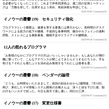
る必要がなくなったことだ。これまで伊牟田課長は、週二回の定例ミーティン
グは「万難を排して」出席するよう求め、有給休暇を申請しても、...
2020/10/05
Comment(24)
イノウーの憂鬱 (19) セキュリティ強化
プログラマという職業は、健康を害する要素には事欠かない。長時間のデスク
ワークによる筋力の低下や腰痛、不規則な食事時間、糖分やカフェインの過剰
摂取、ストレスによる暴飲暴食、睡眠不足やドライアイや腱鞘炎。...
2020/09/28
Comment(13)
12人の怒れるプログラマ
「お客様のなかにプログラマの方はいらっしゃいませんか」もしあなたが飛行
機に乗っていて、こんなアナウンスが聞こえてきたらどうするだろうか。手を
挙げる？それとも寝たふりを決め込み無視する？わたしは後者を選...
2020/09/14
Comment(20)
イノウーの憂鬱 (18) ベンダーの論理
「どうも、お時間をいただきまして」前回の顔合わせから2週間後、7月14日。
再び、来社したマギ情報システム開発の古橋さんは、深々と頭を下げた後、額
の汗をハンカチで拭った。今日も雨天で蒸し暑い。同行の三津...
2020/09/07
Comment(21)
イノウーの憂鬱 (17) 変更仕様書