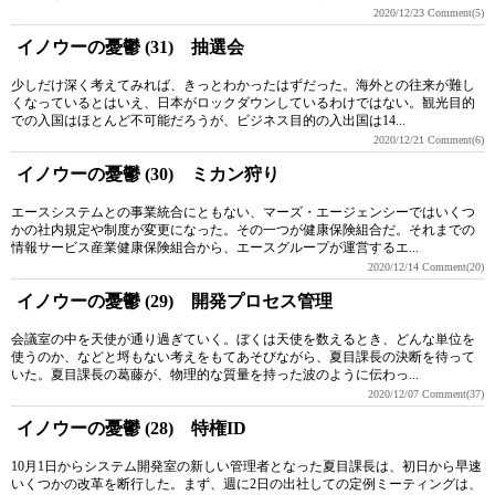
2020/12/23
Comment(5)
イノウーの憂鬱 (31) 抽選会
少しだけ深く考えてみれば、きっとわかったはずだった。海外との往来が難し
くなっているとはいえ、日本がロックダウンしているわけではない。観光目的
での入国はほとんど不可能だろうが、ビジネス目的の入出国は14...
2020/12/21
Comment(6)
イノウーの憂鬱 (30) ミカン狩り
エースシステムとの事業統合にともない、マーズ・エージェンシーではいくつ
かの社内規定や制度が変更になった。その一つが健康保険組合だ。それまでの
情報サービス産業健康保険組合から、エースグループが運営するエ...
2020/12/14
Comment(20)
イノウーの憂鬱 (29) 開発プロセス管理
会議室の中を天使が通り過ぎていく。ぼくは天使を数えるとき、どんな単位を
使うのか、などと埒もない考えをもてあそびながら、夏目課長の決断を待って
いた。夏目課長の葛藤が、物理的な質量を持った波のように伝わっ...
2020/12/07
Comment(37)
イノウーの憂鬱 (28) 特権ID
10月1日からシステム開発室の新しい管理者となった夏目課長は、初日から早速
いくつかの改革を断行した。まず、週に2日の出社しての定例ミーティングは、