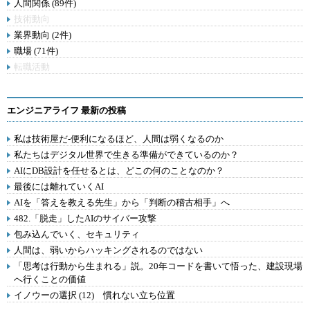
人間関係 (89件)
技術動向
業界動向 (2件)
職場 (71件)
転職活動
エンジニアライフ 最新の投稿
私は技術屋だ-便利になるほど、人間は弱くなるのか
私たちはデジタル世界で生きる準備ができているのか？
AIにDB設計を任せるとは、どこの何のことなのか？
最後には離れていくAI
AIを「答えを教える先生」から「判断の稽古相手」へ
482.「脱走」したAIのサイバー攻撃
包み込んでいく、セキュリティ
人間は、弱いからハッキングされるのではない
「思考は行動から生まれる」説。20年コードを書いて悟った、建設現場
へ行くことの価値
イノウーの選択 (12) 慣れない立ち位置