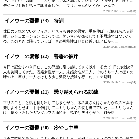
たんですか」以前も、こんな感じで木名瀬さんに詰問された気がする。ぼくは
デジャヴを振り払って訊き返した。「マリちゃんがどうかしたんで...
2020/11/02
Comment(23)
イノウーの憂鬱 (23) 特訓
休日の人気のないオフィス。どちらも独身の男女。手を伸ばせば触れられる距
離。シチュエーションによっては、甘い何かが発火しても不思議ではないが、
今、このときに限っていえば、その可能性はゼロに近いほど低かっ...
2020/10/26
Comment(53)
イノウーの憂鬱 (22) 善悪の彼岸
今日は記念すべき日だ。この部屋に引っ越してきて以来、初めて1日に女性が3
人も訪問してきた。既婚女性が一人、未婚女性が二人。そのうち一人はぼくの
膝の上に座り、一人とはもう少し濃密な接触を行った。モテ期到...
2020/10/19
Comment(24)
イノウーの憂鬱 (21) 乗り越えられる試練
マリのこと、と話を切り出しておきながら、木名瀬さんはなかなか次の言葉を
発しようとせず、手を伸ばしてエミリちゃんの髪を撫でていた。エミリちゃん
は、腰を下ろしたガンダルフの挿絵を、指でなぞりながら、何か話...
2020/10/12
Comment(53)
イノウーの憂鬱 (20) 冷やし中華
足首の捻挫で良かったことがあるとしたら、定例ミーティングのために出社す