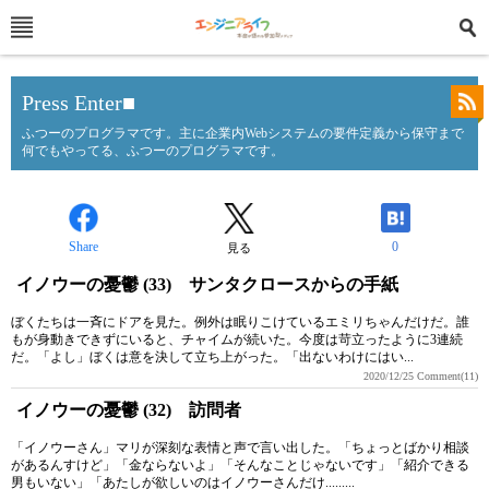
Press Enter■
ふつーのプログラマです。主に企業内Webシステムの要件定義から保守まで
何でもやってる、ふつーのプログラマです。
Share
0
見る
イノウーの憂鬱 (33) サンタクロースからの手紙
ぼくたちは一斉にドアを見た。例外は眠りこけているエミリちゃんだけだ。誰
もが身動きできずにいると、チャイムが続いた。今度は苛立ったように3連続
だ。「よし」ぼくは意を決して立ち上がった。「出ないわけにはい...
2020/12/25
Comment(11)
イノウーの憂鬱 (32) 訪問者
「イノウーさん」マリが深刻な表情と声で言い出した。「ちょっとばかり相談
があるんすけど」「金ならないよ」「そんなことじゃないです」「紹介できる
男もいない」「あたしが欲しいのはイノウーさんだけ.........