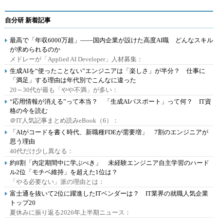
自分研 新着記事
最高で「年収6000万超」――国内企業が設けた高度AI職 どんなスキル
が求められるのか
メドレーが「Applied AI Developer」人材募集：
生成AIを“使ったことない”エンジニアは「楽しさ」が半分？ 仕事に
「満足」する理由は年代別でこんなに違った
20～30代が最も「やや不満」が多い：
“応用情報が消える”って本当？ 「生成AIパスポート」って何？ IT資
格の今を読む
＠IT人気記事まとめ読みeBook（6）：
「AIがコードを書く時代、新職種FDEが需要増」 7割のエンジニアが
思う理由
40代だけ少し異なる：
約8割「内定期間中に学ぶべき」 未経験エンジニア自主学習のハード
ル2位「モチベ維持」を超えた1位は？
「やる必要ない」派の理由とは：
富士通を抜いて2位に躍進したITベンダーは？ IT業界の就職人気企業
トップ20
夏休みに振り返る2026年上半期ニュース：