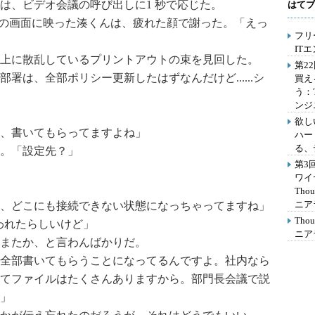
は、ビデオ会議の呼び出しに1 秒で応じた。
はてブ
s の画面に映った湊くんは、疲れた顔で謝った。「えっ
フリ
IT
上に散乱しているプリントアウトの束を見回した。
第2
は、全部ポリシー更新したはずなんだけど......シ
買え
う：
ンジ
欲し
、書いてもらってますよね」
ハー
る、
。「設定先？」
第3
ワイ
Th
ニア
、どこにも接続できない状態になっちゃってますね」
Th
われたらしいけど」
ニア
またか、と言わんばかりだ。
全部書いてもらうことになってるんですよ。社内なら
てファイルはたくさんありますから。部門長会議で説
」