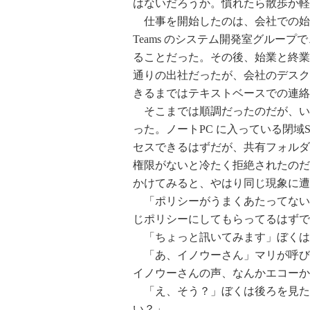
はないだろうか。慣れたら散歩か軽
仕事を開始したのは、会社での始業
Teams のシステム開発室グルー
ることだった。その後、始業と終業
通りの出社だったが、会社のデスク
きるまではテキストベースでの連絡
そこまでは順調だったのだが、い
った。ノートPC に入っている閉域S
セスできるはずだが、共有フォルダ
権限がないと冷たく拒絶されたのだ。
かけてみると、やはり同じ現象に遭
「ポリシーがうまくあたってない
じポリシーにしてもらってるはずで
「ちょっと訊いてみます」ぼくは
「あ、イノウーさん」マリが呼び
イノウーさんの声、なんかエコーか
「え、そう？」ぼくは後ろを見た
い？」