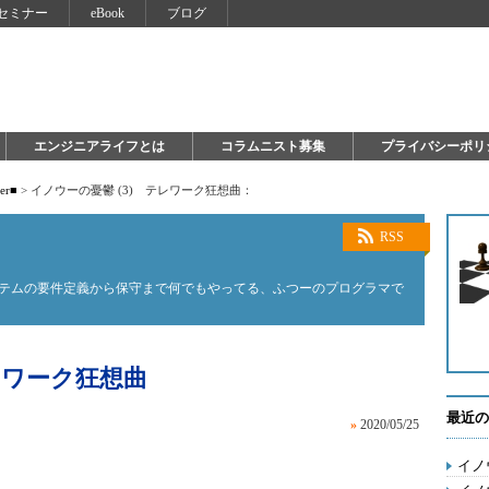
セミナー
eBook
ブログ
エンジニアライフとは
コラムニスト募集
プライバシーポリ
ter■
>
イノウーの憂鬱 (3) テレワーク狂想曲：
RSS
ステムの要件定義から保守まで何でもやってる、ふつーのプログラマで
レワーク狂想曲
最近の
»
2020/05/25
イノ