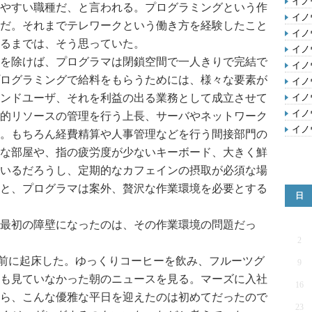
イノ
やすい職種だ、と言われる。プログラミングという作
イノ
だ。それまでテレワークという働き方を経験したこと
イノ
るまでは、そう思っていた。
イノ
を除けば、プログラマは閉鎖空間で一人きりで完結で
イノ
ログラミングで給料をもらうためには、様々な要素が
イノ
ンドユーザ、それを利益の出る業務として成立させて
イノ
イノ
的リソースの管理を行う上長、サーバやネットワーク
イノ
。もちろん経費精算や人事管理などを行う間接部門の
な部屋や、指の疲労度が少ないキーボード、大きく鮮
いるだろうし、定期的なカフェインの摂取が必須な場
と、プログラマは案外、贅沢な作業環境を必要とする
日
最初の障壁になったのは、その作業環境の問題だっ
2
前に起床した。ゆっくりコーヒーを飲み、フルーツグ
9
も見ていなかった朝のニュースを見る。マーズに入社
16
ら、こんな優雅な平日を迎えたのは初めてだったので
23