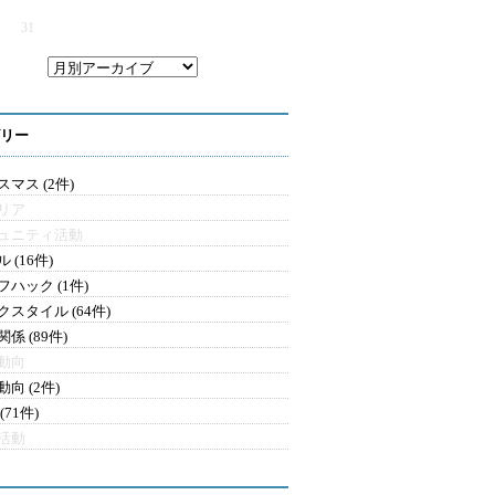
31
リー
マス (2件)
リア
ュニティ活動
 (16件)
フハック (1件)
クスタイル (64件)
係 (89件)
動向
向 (2件)
(71件)
活動