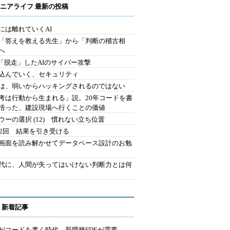
ニアライフ 最新の投稿
には離れていくAI
を「答えを教える先生」から「判断の稽古相
へ
2.「脱走」したAIのサイバー攻撃
込んでいく、セキュリティ
は、弱いからハッキングされるのではない
考は行動から生まれる」説。20年コードを書
悟った、建設現場へ行くことの価値
ウーの選択 (12) 慣れない立ち位置
42回 結果を引き受ける
で画面を読み解かせてデータベース設計のお勉
時代に、人間が失ってはいけない判断力とは何
 新着記事
Iがコードを書く時代、新職種FDEが需要