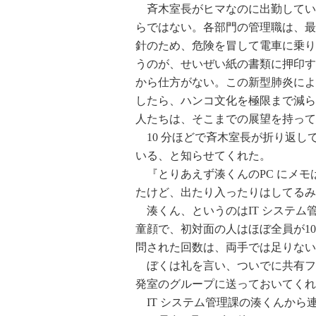
斉木室長がヒマなのに出勤してい
らではない。各部門の管理職は、最
針のため、危険を冒して電車に乗り
うのが、せいぜい紙の書類に押印す
から仕方がない。この新型肺炎によ
したら、ハンコ文化を極限まで減ら
人たちは、そこまでの展望を持って
10 分ほどで斉木室長が折り返して
いる、と知らせてくれた。
『とりあえず湊くんのPC にメモ
たけど、出たり入ったりはしてるみ
湊くん、というのはIT システム管
童顔で、初対面の人はほぼ全員が1
問された回数は、両手では足りない
ぼくは礼を言い、ついでに共有フ
発室のグループに送っておいてくれ
IT システム管理課の湊くんから連