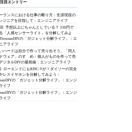
注目エントリー
ーランスにおける仕事の断り方：生涯現役の
エンジニアを目指して：エンジニアライフ
2回: 予想以上にちゃんとしている？ 330円で
る「人感センサーライト」を分解してみよ
ThousanDIYの「ガジェット分解ライフ」：エ
ニアライフ
いハードは自分で作って売り出そう。「同人
ドウェア」のすゝめ：個人がものを作って売
デジタルDIYの最前線：エンジニアライフ
回: ローエンドにもRISC-Vが！ダイソーの完全
ヤレスイヤホンを分解してみよう：
ousanDIYの「ガジェット分解ライフ」：エンジ
ライフ
ousanDIYの「ガジェット分解ライフ」：エンジ
ライフ