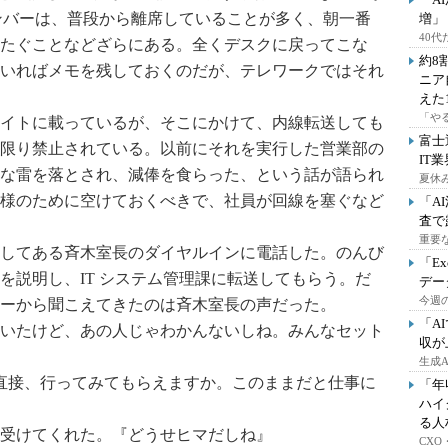
メンバーは、普段から離席していることが多く、朝一番
増」
40
たぐことなどざらにある。全くデスクに戻ってこな
約8
いればメモを残しておくのだが、テレワークではそれ
ニア
えた
「や
イトに載っているが、そこにかけて、内線転送しても
富士
限り禁止されている。以前にそれを実行した営業部の
IT
な雷を落とされ、減俸を食らった、という話が語られ
夏休
様のために空けておくべきで、社員が回線を塞ぐなど
「A
査で
重要
してある斉木室長のダイヤルインに電話した。のんび
「E
を説明し、IT システム管理課に転送してもらう。だ
デー
今週の
ーから聞こえてきたのは斉木室長の声だった。
「A
いたけど、あの人じゃわかんないしね。みんなセット
収が
生成
ど、直接、行ってみてもらえますか。このままだと仕事に
「年
ハイ
る人
受けてくれた。『どうせヒマだしね』
CX