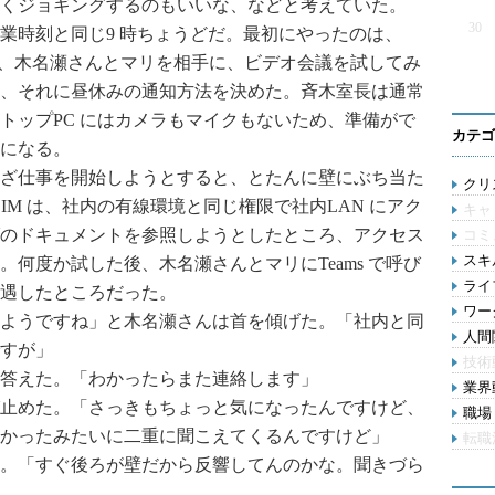
くジョギングするのもいいな、などと考えていた。
30
時刻と同じ9 時ちょうどだ。最初にやったのは、
プで、木名瀬さんとマリを相手に、ビデオ会議を試してみ
、それに昼休みの通知方法を決めた。斉木室長は通常
トップPC にはカメラもマイクもないため、準備がで
カテゴ
になる。
ざ仕事を開始しようとすると、とたんに壁にぶち当た
クリス
IM は、社内の有線環境と同じ権限で社内LAN にアク
キャ
のドキュメントを参照しようとしたところ、アクセス
コミ
スキル
何度か試した後、木名瀬さんとマリにTeams で呼び
ライ
遇したところだった。
ワー
ようですね」と木名瀬さんは首を傾げた。「社内と同
人間関
すが」
技術
答えた。「わかったらまた連絡します」
業界動
止めた。「さっきもちょっと気になったんですけど、
職場 
かったみたいに二重に聞こえてくるんですけど」
転職
。「すぐ後ろが壁だから反響してんのかな。聞きづら