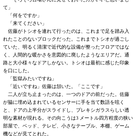
て」
「何をですか」
「来てください」
佐藤がトシオを連れて行ったのは、これまで足を踏み入
れたことのないブロックだった。これまでトシオが過ごし
ていた、明るく清潔で近代的な設備が整ったフロアではな
く、人間的な暖かさを意図的に廃したようなエリアだ。通
路と大小様々なドアしかない。トシオは最初に感じた印象
を口にした。
「監獄みたいですね」
「近いですね」佐藤は頷いた。「ここです」
二人が立ち止まったのは、一つのドアの前だった。佐藤
が脇に埋め込まれているセンサーに手を当て数語を呟く
と、ドアの上半分がスライドし、プレキシガラスらしい透
明な素材が現れる。その向こうは3 メートル四方程度の狭い
部屋で、ベッド、テレビ、小さなテーブル、本棚、ゲーム
機などが見てとれた。