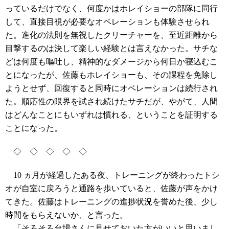
っているだけでなく、何度かはホレイショーの部隊に同行
して、直接目視が必要なオペレーションも体験させられ
た。進化の法則を無視したクリーチャーを、至近距離から
目撃するのは決して楽しい経験とは言えなかった。サチな
どは何度も嘔吐し、精神的なダメージから何日か寝込むこ
とになったが、佐藤もホレイショーも、その課程を免除し
ようとせず、回復すると同時にオペレーションは続行され
た。順応性の限界を試され続けたサチだが、やがて、人間
はどんなことにもいずれは慣れる、ということを証明する
ことになった。
◇ ◇ ◇ ◇ ◇
10 ヵ月が経過したある夜、トレーニングが終わったトシ
オが自室に戻ろうと通路を歩いていると、佐藤が声をかけ
てきた。佐藤はトレーニングの進捗状況を誉めた後、少し
時間をもらえないか、と言った。
「そろそろ台場さんに見せておいた方がいいと思いまし