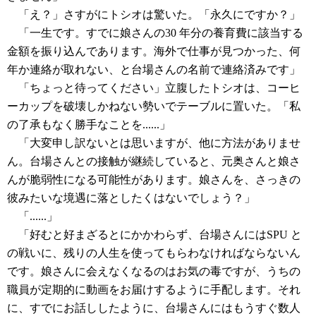
「え？」さすがにトシオは驚いた。「永久にですか？」
「一生です。すでに娘さんの30 年分の養育費に該当する
金額を振り込んであります。海外で仕事が見つかった、何
年か連絡が取れない、と台場さんの名前で連絡済みです」
「ちょっと待ってください」立腹したトシオは、コーヒ
ーカップを破壊しかねない勢いでテーブルに置いた。「私
の了承もなく勝手なことを......」
「大変申し訳ないとは思いますが、他に方法がありませ
ん。台場さんとの接触が継続していると、元奥さんと娘さ
んが脆弱性になる可能性があります。娘さんを、さっきの
彼みたいな境遇に落としたくはないでしょう？」
「......」
「好むと好まざるとにかかわらず、台場さんにはSPU と
の戦いに、残りの人生を使ってもらわなければならないん
です。娘さんに会えなくなるのはお気の毒ですが、うちの
職員が定期的に動画をお届けするように手配します。それ
に、すでにお話ししたように、台場さんにはもうすぐ数人