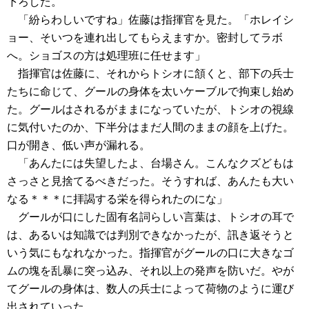
下ろした。
「紛らわしいですね」佐藤は指揮官を見た。「ホレイシ
ョー、そいつを連れ出してもらえますか。密封してラボ
へ。ショゴスの方は処理班に任せます」
指揮官は佐藤に、それからトシオに頷くと、部下の兵士
たちに命じて、グールの身体を太いケーブルで拘束し始め
た。グールはされるがままになっていたが、トシオの視線
に気付いたのか、下半分はまだ人間のままの顔を上げた。
口が開き、低い声が漏れる。
「あんたには失望したよ、台場さん。こんなクズどもは
さっさと見捨てるべきだった。そうすれば、あんたも大い
なる＊＊＊に拝謁する栄を得られたのにな」
グールが口にした固有名詞らしい言葉は、トシオの耳で
は、あるいは知識では判別できなかったが、訊き返そうと
いう気にもなれなかった。指揮官がグールの口に大きなゴ
ムの塊を乱暴に突っ込み、それ以上の発声を防いだ。やが
てグールの身体は、数人の兵士によって荷物のように運び
出されていった。