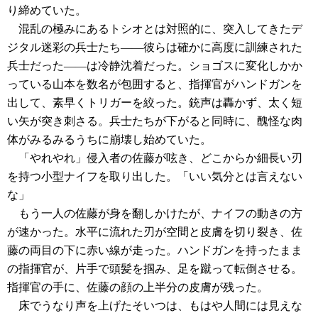
り締めていた。
混乱の極みにあるトシオとは対照的に、突入してきたデ
ジタル迷彩の兵士たち――彼らは確かに高度に訓練された
兵士だった――は冷静沈着だった。ショゴスに変化しかか
っている山本を数名が包囲すると、指揮官がハンドガンを
出して、素早くトリガーを絞った。銃声は轟かず、太く短
い矢が突き刺さる。兵士たちが下がると同時に、醜怪な肉
体がみるみるうちに崩壊し始めていた。
「やれやれ」侵入者の佐藤が呟き、どこからか細長い刃
を持つ小型ナイフを取り出した。「いい気分とは言えない
な」
もう一人の佐藤が身を翻しかけたが、ナイフの動きの方
が速かった。水平に流れた刃が空間と皮膚を切り裂き、佐
藤の両目の下に赤い線が走った。ハンドガンを持ったまま
の指揮官が、片手で頭髪を掴み、足を蹴って転倒させる。
指揮官の手に、佐藤の顔の上半分の皮膚が残った。
床でうなり声を上げたそいつは、もはや人間には見えな