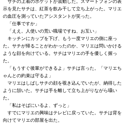
サチの上着のポケットが震動した。スマートフォンの表
示を見たサチは、紅茶を飲み干して立ち上がった。マリエ
の血圧を測っていたアシスタントが笑った。
「仕事ですか」
「ええ。人使いの荒い職場ですね、お互い」
キッチンにカップを下げ、もう一度マリエの側に座っ
た。サチが帰ることがわかったのか、マリエは問いかける
ような顔を向けている。サチはマリエの手を優しく握っ
た。
「もうすぐ後輩ができるよ」サチは言った。「マリエち
ゃんとの約束は守るよ」
マリエはしばしサチの顔を覗き込んでいたが、納得した
ように頷いた。サチは手を離して立ち上がりながら囁い
た。
「私はそばにいるよ、ずっと」
すでにマリエの興味はテレビに戻っていた。サチは背を
向けてマリエの部屋を出た。