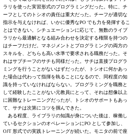
ラリを使った実習形式のプログラミングだった。特に、チ
ーフとしてのトシオの責任は重大だった。チーフが適切な
指示を与えなければ、いかに優秀なPO でも力を発揮するこ
とはできない。シチュエーションに応じて、無数のライブ
ラリから最適解となる組み合わせを決定する権限を持つの
はチーフだけだ。マネジメントとプログラミングの両方の
スキルを、どちらも高い水準で要求される職務だった。そ
れはサブチーフのサチも同様だった。サチは直接プログラ
ミングを行うことがないはずだったが、トシオに何かあっ
た場合は代わって指揮を執ることになるので、同程度の知
識を持っていなければならない。プログラミングを職務と
して経験したことがない元教員にとって、それは想像以上
に困難なトレーニングだったが、トシオのサポートもあっ
て、サチは次第にコツを掴んできた。
ある程度、ライブラリの知識が身についた後は、稼働し
ているセクションのオペレーションにPO として参加し、
OJT 形式での実践トレーニングが続いた。モニタの前で座