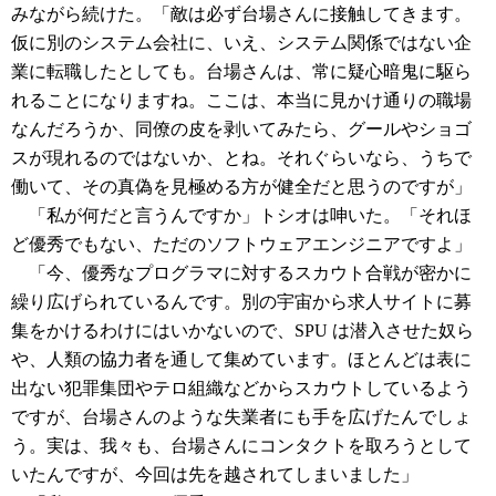
みながら続けた。「敵は必ず台場さんに接触してきます。
仮に別のシステム会社に、いえ、システム関係ではない企
業に転職したとしても。台場さんは、常に疑心暗鬼に駆ら
れることになりますね。ここは、本当に見かけ通りの職場
なんだろうか、同僚の皮を剥いてみたら、グールやショゴ
スが現れるのではないか、とね。それぐらいなら、うちで
働いて、その真偽を見極める方が健全だと思うのですが」
「私が何だと言うんですか」トシオは呻いた。「それほ
ど優秀でもない、ただのソフトウェアエンジニアですよ」
「今、優秀なプログラマに対するスカウト合戦が密かに
繰り広げられているんです。別の宇宙から求人サイトに募
集をかけるわけにはいかないので、SPU は潜入させた奴ら
や、人類の協力者を通して集めています。ほとんどは表に
出ない犯罪集団やテロ組織などからスカウトしているよう
ですが、台場さんのような失業者にも手を広げたんでしょ
う。実は、我々も、台場さんにコンタクトを取ろうとして
いたんですが、今回は先を越されてしまいました」