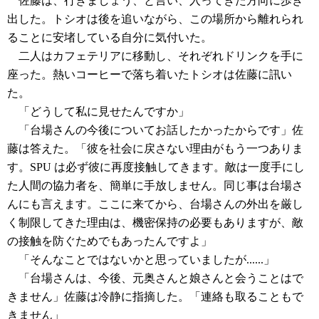
佐藤は、行きましょう、と言い、入ってきた方向に歩き
出した。トシオは後を追いながら、この場所から離れられ
ることに安堵している自分に気付いた。
二人はカフェテリアに移動し、それぞれドリンクを手に
座った。熱いコーヒーで落ち着いたトシオは佐藤に訊い
た。
「どうして私に見せたんですか」
「台場さんの今後についてお話したかったからです」佐
藤は答えた。「彼を社会に戻さない理由がもう一つありま
す。SPU は必ず彼に再度接触してきます。敵は一度手にし
た人間の協力者を、簡単に手放しません。同じ事は台場さ
んにも言えます。ここに来てから、台場さんの外出を厳し
く制限してきた理由は、機密保持の必要もありますが、敵
の接触を防ぐためでもあったんですよ」
「そんなことではないかと思っていましたが......」
「台場さんは、今後、元奥さんと娘さんと会うことはで
きません」佐藤は冷静に指摘した。「連絡も取ることもで
きません」