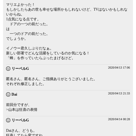
マリエよかった！
もしかしたらあの世も幸せな場所かもしれないけど、TVはないかもしれな
いからね。
1点気になる点です。
ドアの一つの前だった。
は
一つのドアの前だった。
でしょうか。
イノウー君久しぶりだなぁ。
新しい部署でどんな活躍をしているのか気になる！
「蜂」を作っていたらぶったまげるけど。
2020/04/13 17:06
リーベルG
匿名さん、匿名さん、ご指摘ありがとうございました。
それぞれ修正しました。
2020/04/13 21:33
Dai
前回分ですが、
>山本は狂喜の表情
2020/04/14 00:28
リーベルG
Daiさん、どうも。
狂喜してたら変ですね。