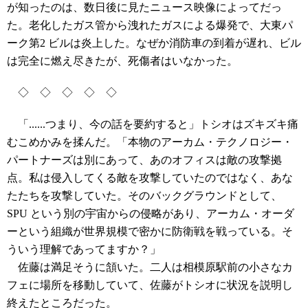
が知ったのは、数日後に見たニュース映像によってだっ
た。老化したガス管から洩れたガスによる爆発で、大東パ
ーク第2 ビルは炎上した。なぜか消防車の到着が遅れ、ビル
は完全に燃え尽きたが、死傷者はいなかった。
◇ ◇ ◇ ◇ ◇
「......つまり、今の話を要約すると」トシオはズキズキ痛
むこめかみを揉んだ。「本物のアーカム・テクノロジー・
パートナーズは別にあって、あのオフィスは敵の攻撃拠
点。私は侵入してくる敵を攻撃していたのではなく、あな
たたちを攻撃していた。そのバックグラウンドとして、
SPU という別の宇宙からの侵略があり、アーカム・オーダ
ーという組織が世界規模で密かに防衛戦を戦っている。そ
ういう理解であってますか？」
佐藤は満足そうに頷いた。二人は相模原駅前の小さなカ
フェに場所を移動していて、佐藤がトシオに状況を説明し
終えたところだった。