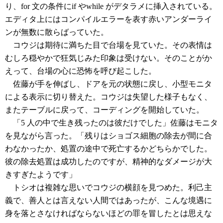
り、for 文の条件にif やwhile がデタラメに挿入されている。
エディタ上にはコンパイルエラーを表す赤いアンダーライ
ンが無数に散らばっていた。
コウジは期待に満ちた目で台場を見ていた。その表情は
むしろ穏やかで狂気じみた印象は受けない。そのことがか
えって、台場の心に恐怖を呼び起こした。
佐藤が手を伸ばし、ドアを元の状態に戻し、小型モニタ
による表示に切り替えた。コウジは失望した様子もなく、
またテーブルに戻って、コーディングを開始していた。
「5 人の中で生き残ったのは彼だけでした」佐藤はモニタ
を見ながら言った。「残りはショゴス細胞の除去が間に合
わなかったか、処置の途中で死亡するかどちらかでした。
彼の除去処置は成功したのですが、精神的なダメージが大
きすぎたようです」
トシオは複雑な思いでコウジの横顔を見つめた。利己主
義で、善人とは言えない人間ではあったが、こんな境遇に
身を落とさなければならないほどの罪を冒したとは思えな