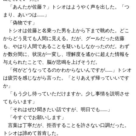
「あんたが佐藤？」トシオはようやく声を出した。「つ
まり、あいつは......」
「偽物です」
トシオは佐藤と名乗った男を上から下まで眺めた。どこ
からどう見ても人間に見える。だが、グールだった佐藤
も、やはり人間であることを疑いもしなかったのだ。わず
か数分間に、状況が一変し、理解度を遙かに超えた情報を
与えられたことで、脳が悲鳴を上げそうだ。
「何がどうなってるのかわからないんですが......」トシオ
は疲労を感じながら言った。「とりあえず帰っていいです
か」
「もう少し待っていただけますか。少し事情を説明させ
てもらいます」
「それはぜひ聞きたい話ですが、明日でも......」
「今すぐでお願いします」
言葉は丁寧だが、拒否することを許さない口調だった。
トシオは諦めて首肯した。