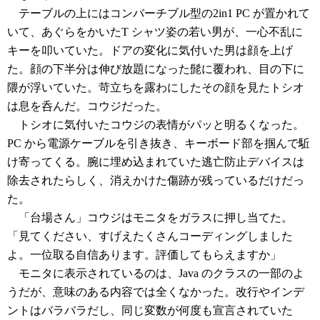
テーブルの上にはコンバーチブル型の2in1 PC が置かれて
いて、あぐらをかいたT シャツ姿の若い男が、一心不乱に
キーを叩いていた。ドアの変化に気付いた男は顔を上げ
た。顔の下半分は伸び放題になった髭に覆われ、目の下に
隈が浮いていた。苛立ちを露わにしたその顔を見たトシオ
は息を呑んだ。コウジだった。
トシオに気付いたコウジの表情がパッと明るくなった。
PC から電源ケーブルを引き抜き、キーボード部を掴んで駈
け寄ってくる。腕に埋め込まれていた逃亡防止デバイスは
除去されたらしく、消えかけた傷跡が残っているだけだっ
た。
「台場さん」コウジはモニタをガラスに押し当てた。
「見てください、すげえたくさんコーディングしました
よ。一位取る自信あります。評価してもらえますか」
モニタに表示されているのは、Java のクラスの一部のよ
うだが、意味のある内容では全くなかった。改行やインデ
ントはバラバラだし、同じ変数が何度も宣言されていた