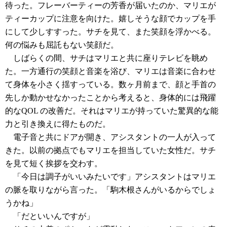
待った。フレーバーティーの芳香が届いたのか、マリエが
ティーカップに注意を向けた。嬉しそうな顔でカップを手
にして少しすすった。サチを見て、また笑顔を浮かべる。
何の悩みも屈託もない笑顔だ。
しばらくの間、サチはマリエと共に座りテレビを眺め
た。一方通行の笑顔と音楽を浴び、マリエは音楽に合わせ
て身体を小さく揺すっている。数ヶ月前まで、顔と手首の
先しか動かせなかったことから考えると、身体的には飛躍
的なQOL の改善だ。それはマリエが持っていた驚異的な能
力と引き換えに得たものだ。
電子音と共にドアが開き、アシスタントの一人が入って
きた。以前の拠点でもマリエを担当していた女性だ。サチ
を見て短く挨拶を交わす。
「今日は調子がいいみたいです」アシスタントはマリエ
の脈を取りながら言った。「駒木根さんがいるからでしょ
うかね」
「だといいんですが」