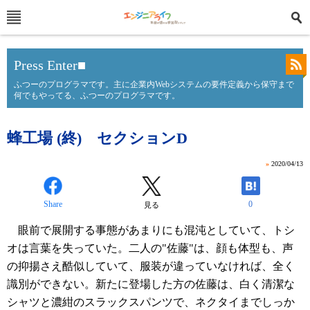
Press Enter■
ふつーのプログラマです。主に企業内Webシステムの要件定義から保守まで
何でもやってる、ふつーのプログラマです。
蜂工場 (終) セクションD
»
2020/04/13
Share
0
見る
眼前で展開する事態があまりにも混沌としていて、トシ
オは言葉を失っていた。二人の"佐藤"は、顔も体型も、声
の抑揚さえ酷似していて、服装が違っていなければ、全く
識別ができない。新たに登場した方の佐藤は、白く清潔な
シャツと濃紺のスラックスパンツで、ネクタイまでしっか