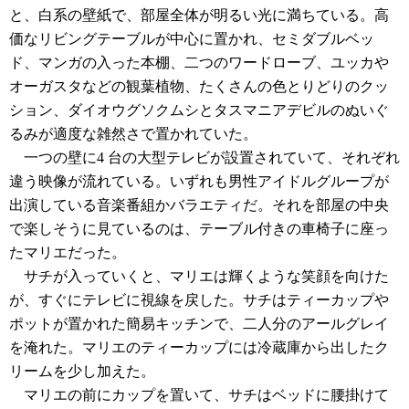
と、白系の壁紙で、部屋全体が明るい光に満ちている。高
価なリビングテーブルが中心に置かれ、セミダブルベッ
ド、マンガの入った本棚、二つのワードローブ、ユッカや
オーガスタなどの観葉植物、たくさんの色とりどりのクッ
ション、ダイオウグソクムシとタスマニアデビルのぬいぐ
るみが適度な雑然さで置かれていた。
一つの壁に4 台の大型テレビが設置されていて、それぞれ
違う映像が流れている。いずれも男性アイドルグループが
出演している音楽番組かバラエティだ。それを部屋の中央
で楽しそうに見ているのは、テーブル付きの車椅子に座っ
たマリエだった。
サチが入っていくと、マリエは輝くような笑顔を向けた
が、すぐにテレビに視線を戻した。サチはティーカップや
ポットが置かれた簡易キッチンで、二人分のアールグレイ
を淹れた。マリエのティーカップには冷蔵庫から出したク
リームを少し加えた。
マリエの前にカップを置いて、サチはベッドに腰掛けて