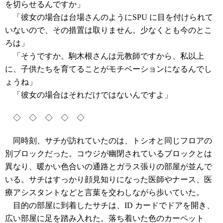
を切らせるんですか」
「彼女の場合は台場さんのようにSPU に目を付けられて
いないので、その措置は取りません。少なくとも今のとこ
ろは」
「そうですか。駒木根さんは元教師ですから、私以上
に、子供たちを育てることがモチベーションになるんでし
ょうね」
「彼女の場合はそれだけではないんですよ」
◇ ◇ ◇ ◇ ◇
同時刻、サチが訪れていたのは、トシオと同じフロアの
別ブロックだった。コウジが幽閉されているブロックとは
異なり、暖かい色合いの通路とガラス張りの部屋が並んで
いる。サチはすっかり顔見知りになった医師やナース、医
療アシスタントなどと言葉を交わしながら歩いていた。
目的の部屋に到着したサチは、ID カードでドアを開き、
広い部屋に足を踏み入れた。落ち着いた色のカーペット