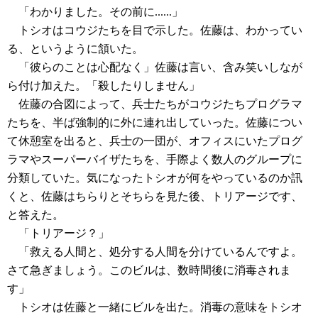
「わかりました。その前に......」
トシオはコウジたちを目で示した。佐藤は、わかってい
る、というように頷いた。
「彼らのことは心配なく」佐藤は言い、含み笑いしなが
ら付け加えた。「殺したりしません」
佐藤の合図によって、兵士たちがコウジたちプログラマ
たちを、半ば強制的に外に連れ出していった。佐藤につい
て休憩室を出ると、兵士の一団が、オフィスにいたプログ
ラマやスーパーバイザたちを、手際よく数人のグループに
分類していた。気になったトシオが何をやっているのか訊
くと、佐藤はちらりとそちらを見た後、トリアージです、
と答えた。
「トリアージ？」
「救える人間と、処分する人間を分けているんですよ。
さて急ぎましょう。このビルは、数時間後に消毒されま
す」
トシオは佐藤と一緒にビルを出た。消毒の意味をトシオ