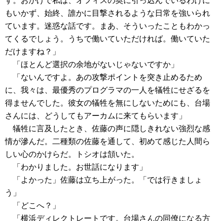
す。おかげで私は、オフィスの奥に引っ込んでいるわけに
もいかず、始終、誰かに目撃されるような日常を強いられ
ています。迷惑な話です。まあ、そういったこともわかっ
てくるでしょう。うちで働いていただければ。働いていた
だけますね？」
「ほとんど選択の余地がないじゃないですか」
「ないんですよ。あの攻撃ポイントを突き止めるため
に、我々は、最優秀のプログラマの一人を犠牲にせざるを
得ませんでした。彼女の犠牲を無にしないためにも、台場
さんには、どうしてもアーカムに来てもらいます」
犠牲に言及したとき、佐藤の声に隠しきれない強烈な感
情が滲んだ。二種類の佐藤を通して、初めて感じた人間ら
しい心のかけらだ。トシオは頷いた。
「わかりました。お世話になります」
「よかった」佐藤は立ち上がった。「では行きましょ
う」
「どこへ？」
「横浜ディレクトレートです。台場さんの同僚になる方