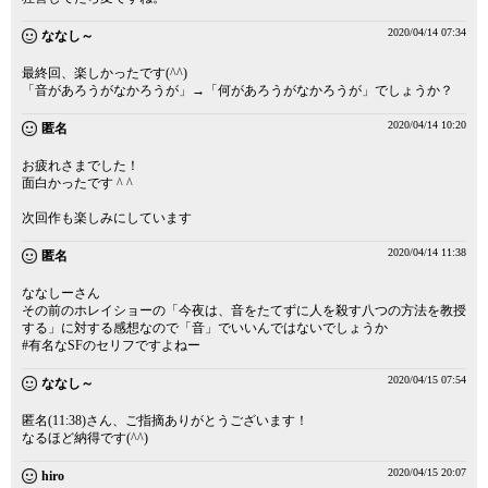
2020/04/14 07:34
ななし～
最終回、楽しかったです(^^)
「音があろうがなかろうが」→「何があろうがなかろうが」でしょうか？
2020/04/14 10:20
匿名
お疲れさまでした！
面白かったです ^ ^
次回作も楽しみにしています
2020/04/14 11:38
匿名
ななしーさん
その前のホレイショーの「今夜は、音をたてずに人を殺す八つの方法を教授
する」に対する感想なので「音」でいいんではないでしょうか
#有名なSFのセリフですよねー
2020/04/15 07:54
ななし～
匿名(11:38)さん、ご指摘ありがとうございます！
なるほど納得です(^^)
2020/04/15 20:07
hiro