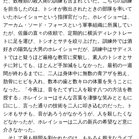
た、数種類の殺人術の訓練も含まれていた。こちらの訓練
を担当したのは、トシオが救出されたときの部隊を率いて
いたホレイショーという指揮官だった。ホレイショーは、
アーカム・ソード・フォースという軍事組織に所属してい
たが、佐藤の直々の依頼で、定期的に横浜ディレクトレー
トに足を運び、トシオとサチを絞り上げた。訓練外では酒
好きの陽気な大男のホレイショーだが、訓練中はサディス
トではと疑うほど厳格な教官に変貌し、素人のトシオとサ
チに対しても、ほとんど手加減をしなかった。最初の一週
間が終わるまでに、二人は身体中に無数の青アザを抱え、
肋骨にヒビを入れ、数本の歯と数キロの体重を失うことに
なった。「今夜は、音をたてずに人を殺す八つの方法を教
授する」ホレイショーはそんな言葉を凄惨な笑みとともに
口にし、言った通りの技術を二人に叩き込むのだった。ト
シオもサチも、音があろうがなかろうが、人を殺したくな
どなかったが、ホレイショーは二人の新兵の希望など意に
介さなかった。
そして最も時間を割かれたのは、もちろん膨大なライブ