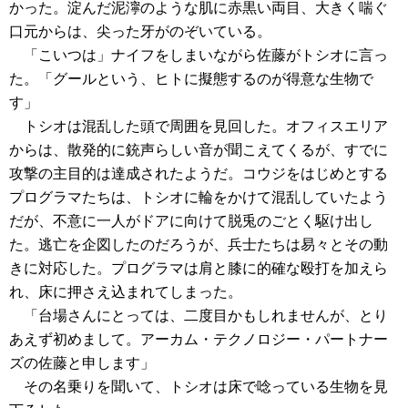
かった。淀んだ泥濘のような肌に赤黒い両目、大きく喘ぐ
口元からは、尖った牙がのぞいている。
「こいつは」ナイフをしまいながら佐藤がトシオに言っ
た。「グールという、ヒトに擬態するのが得意な生物で
す」
トシオは混乱した頭で周囲を見回した。オフィスエリア
からは、散発的に銃声らしい音が聞こえてくるが、すでに
攻撃の主目的は達成されたようだ。コウジをはじめとする
プログラマたちは、トシオに輪をかけて混乱していたよう
だが、不意に一人がドアに向けて脱兎のごとく駆け出し
た。逃亡を企図したのだろうが、兵士たちは易々とその動
きに対応した。プログラマは肩と膝に的確な殴打を加えら
れ、床に押さえ込まれてしまった。
「台場さんにとっては、二度目かもしれませんが、とり
あえず初めまして。アーカム・テクノロジー・パートナー
ズの佐藤と申します」
その名乗りを聞いて、トシオは床で唸っている生物を見