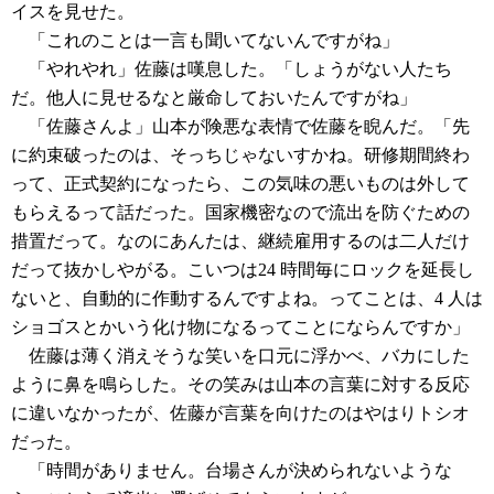
イスを見せた。
「これのことは一言も聞いてないんですがね」
「やれやれ」佐藤は嘆息した。「しょうがない人たち
だ。他人に見せるなと厳命しておいたんですがね」
「佐藤さんよ」山本が険悪な表情で佐藤を睨んだ。「先
に約束破ったのは、そっちじゃないすかね。研修期間終わ
って、正式契約になったら、この気味の悪いものは外して
もらえるって話だった。国家機密なので流出を防ぐための
措置だって。なのにあんたは、継続雇用するのは二人だけ
だって抜かしやがる。こいつは24 時間毎にロックを延長し
ないと、自動的に作動するんですよね。ってことは、4 人は
ショゴスとかいう化け物になるってことにならんですか」
佐藤は薄く消えそうな笑いを口元に浮かべ、バカにした
ように鼻を鳴らした。その笑みは山本の言葉に対する反応
に違いなかったが、佐藤が言葉を向けたのはやはりトシオ
だった。
「時間がありません。台場さんが決められないような