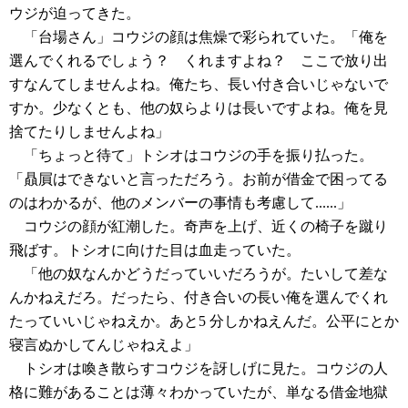
ウジが迫ってきた。
「台場さん」コウジの顔は焦燥で彩られていた。「俺を
選んでくれるでしょう？ くれますよね？ ここで放り出
すなんてしませんよね。俺たち、長い付き合いじゃないで
すか。少なくとも、他の奴らよりは長いですよね。俺を見
捨てたりしませんよね」
「ちょっと待て」トシオはコウジの手を振り払った。
「贔屓はできないと言っただろう。お前が借金で困ってる
のはわかるが、他のメンバーの事情も考慮して......」
コウジの顔が紅潮した。奇声を上げ、近くの椅子を蹴り
飛ばす。トシオに向けた目は血走っていた。
「他の奴なんかどうだっていいだろうが。たいして差な
んかねえだろ。だったら、付き合いの長い俺を選んでくれ
たっていいじゃねえか。あと5 分しかねえんだ。公平にとか
寝言ぬかしてんじゃねえよ」
トシオは喚き散らすコウジを訝しげに見た。コウジの人
格に難があることは薄々わかっていたが、単なる借金地獄