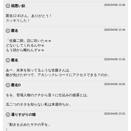
2020/04/06 13:46
頭悪い奴
匿名12:45さん、ありがとう！
スッキリした！
2020/04/06 15:44
匿名
「佐藤二朗」説に吹いたｗｗ
どないしてくれるんやｗ
もう頭から離れんぞｗｗ
2020/04/06 15:45
匿名
あー、未来を知ってるふうな佐藤さんは、
敵が化けたやつで、アカシックレコードにアクセスできる？のか。
2020/04/06 16:05
匿名D
をを、登場人物のクチから直々に仕込みの披露とは。
瓜二つのネタを知らない私は来週待ちか。
2020/04/06 23:55
通りすがりの猫
「動きを止めたサチの手を」
↓