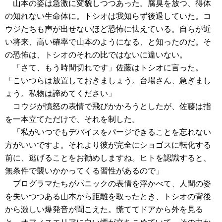
山本の姿は急激に変貌しつつあった。腐臭を放つ、得体
の知れない生命体に。トシオは我知らず後退していた。コ
ウジたちも声が出せないほど恐怖に怯えている。自らが近
い将来、高い確率で山本のようになる、と知ったのだ。そ
の恐怖は、トシオのそれの比ではないに違いない。
「さて、もう時間切れです」佐藤はトシオに言った。
「こいつらは放置しておきましょう。台場さん、急ぎまし
ょう。私物は諦めてください」
コウジが憤怒の表情で飛びかかろうとしたが、佐藤は指
を一本立てただけで、それを制した。
「私がいつでもデバイスをパージできることを忘れない
方がいいですよ。それより彼が完全にショゴスに転化する
前に、逃げることをお勧めしますね。ヒトを認識すると、
無条件で襲いかかってくる習性があるので」
プログラマたちがパニックの表情を浮かべて、人間の姿
を失いつつある山本から距離を取ったとき、トシオの背後
から激しい爆発音が聞こえた。慌ててドアから外を見る