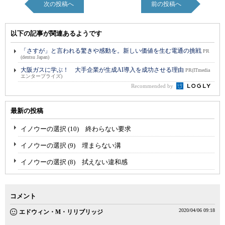
次の投稿へ
前の投稿へ
以下の記事が関連あるようです
「さすが」と言われる驚きや感動を。新しい価値を生む電通の挑戦
PR
(dentsu Japan)
大阪ガスに学ぶ！ 大手企業が生成AI導入を成功させる理由
PR(ITmedia
エンタープライズ)
Recommended by
最新の投稿
イノウーの選択 (10) 終わらない要求
イノウーの選択 (9) 埋まらない溝
イノウーの選択 (8) 拭えない違和感
コメント
2020/04/06 09:18
エドウィン・M・リリブリッジ