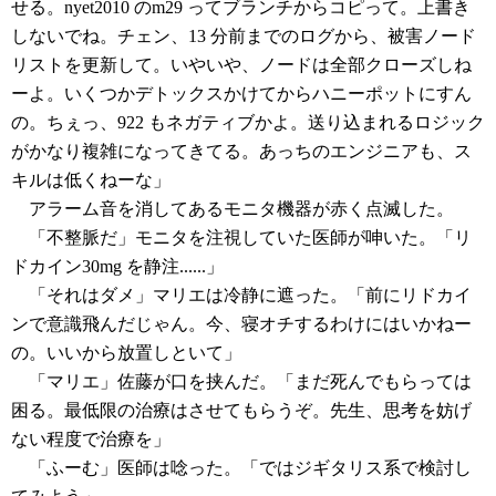
せる。nyet2010 のm29 ってブランチからコピって。上書き
しないでね。チェン、13 分前までのログから、被害ノード
リストを更新して。いやいや、ノードは全部クローズしね
ーよ。いくつかデトックスかけてからハニーポットにすん
の。ちぇっ、922 もネガティブかよ。送り込まれるロジック
がかなり複雑になってきてる。あっちのエンジニアも、ス
キルは低くねーな」
アラーム音を消してあるモニタ機器が赤く点滅した。
「不整脈だ」モニタを注視していた医師が呻いた。「リ
ドカイン30mg を静注......」
「それはダメ」マリエは冷静に遮った。「前にリドカイ
ンで意識飛んだじゃん。今、寝オチするわけにはいかねー
の。いいから放置しといて」
「マリエ」佐藤が口を挟んだ。「まだ死んでもらっては
困る。最低限の治療はさせてもらうぞ。先生、思考を妨げ
ない程度で治療を」
「ふーむ」医師は唸った。「ではジギタリス系で検討し