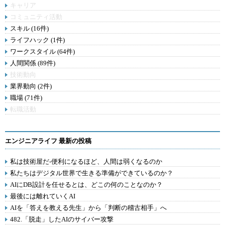
キャリア
コミュニティ活動
スキル (16件)
ライフハック (1件)
ワークスタイル (64件)
人間関係 (89件)
技術動向
業界動向 (2件)
職場 (71件)
転職活動
エンジニアライフ 最新の投稿
私は技術屋だ-便利になるほど、人間は弱くなるのか
私たちはデジタル世界で生きる準備ができているのか？
AIにDB設計を任せるとは、どこの何のことなのか？
最後には離れていくAI
AIを「答えを教える先生」から「判断の稽古相手」へ
482.「脱走」したAIのサイバー攻撃