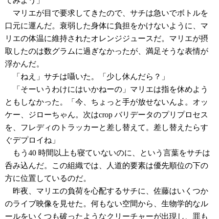
てみよう」
マリエが目で要求してきたので、サチは急いでボトルを
口元に運んだ。衰弱した身体に負担をかけないように、マ
リエの体温に維持されたオレンジジュースだ。マリエが摂
取したのは数グラムに過ぎなかったが、満足そうな表情が
浮かんだ。
「ねえ」サチは囁いた。「少し休んだら？」
「そーいうわけにはいかねーの」マリエは指を休めよう
ともしなかった。「今、ちょっと手が放せないんよ。オッ
ケー、ジローちゃん。次はcrop バリデータのプリプロセス
を、フレディのトラッカーと差し替えて。差し替えたらす
ぐデプロイね」
もう40 時間以上も寝ていないのに、という言葉をサチは
呑み込んだ。この組織では、人道的要素は優先順位の下の
方に位置しているのだ。
昨夜、マリエの負荷を心配するサチに、佐藤はいくつか
のライブ映像を見せた。何もない空間から、生物学的なル
ールをいくつも破ったようなクリーチャーが出現し、罪も