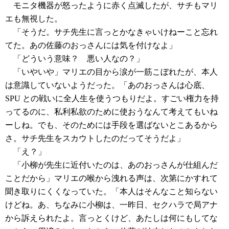
モニタ機器が怒ったように赤く点滅したが、サチもマリ
エも無視した。
「そうだ。サチ先生に言っとかなきゃいけねーこと忘れ
てた。あの佐藤のおっさんには気を付けなよ」
「どういう意味？ 悪い人なの？」
「いやいや」マリエの目から涙が一筋こぼれたが、本人
は意識していないようだった。「あのおっさんは心底、
SPU との戦いに全人生を使うつもりだよ。すごい権力を持
ってるのに、私利私欲のために使おうなんて考えてもいね
ーしね。でも、そのためには手段を選ばないとこあるから
さ。サチ先生をスカウトしたのだってそうだよ」
「え？」
「小柳が先生に近付いたのは、あのおっさんが仕組んだ
ことだから」マリエの喉から洩れる声は、次第にかすれて
聞き取りにくくなっていた。「本人はそんなこと知らない
けどね。あ、ちなみに小柳は、一昨日、セクハラで局アナ
から訴えられたよ。言っとくけど、あたしは何にもしてな