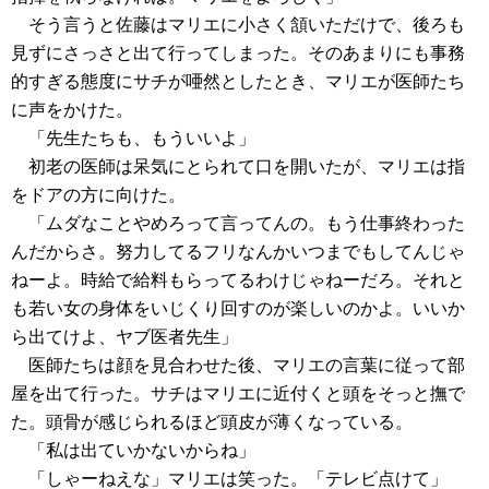
そう言うと佐藤はマリエに小さく頷いただけで、後ろも
見ずにさっさと出て行ってしまった。そのあまりにも事務
的すぎる態度にサチが唖然としたとき、マリエが医師たち
に声をかけた。
「先生たちも、もういいよ」
初老の医師は呆気にとられて口を開いたが、マリエは指
をドアの方に向けた。
「ムダなことやめろって言ってんの。もう仕事終わった
んだからさ。努力してるフリなんかいつまでもしてんじゃ
ねーよ。時給で給料もらってるわけじゃねーだろ。それと
も若い女の身体をいじくり回すのが楽しいのかよ。いいか
ら出てけよ、ヤブ医者先生」
医師たちは顔を見合わせた後、マリエの言葉に従って部
屋を出て行った。サチはマリエに近付くと頭をそっと撫で
た。頭骨が感じられるほど頭皮が薄くなっている。
「私は出ていかないからね」
「しゃーねえな」マリエは笑った。「テレビ点けて」