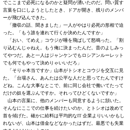
でここまで必死になるのかと疑問が湧いたのだ。問い質す
言葉を口にしようとしたとき、ドアが開き、残りのメンバ
ーが飛び込んできた。
「撤収の話、聞きました」一人がやはり必死の形相で迫
った。「もう誰を連れて行くか決めたんですか」
「おい、てめえ」コウジが唾を飛ばして怒鳴った。「割
り込むんじゃねえ。もう俺に決まったんだ。昔のよしみっ
てやつだ。あと一人はジャンケンでもロシアンルーレット
でも何でもやって決めりゃいいだろ」
「そりゃ本当ですか」山本がトシオとコウジを交互に見
た。「台場さん、あんたは公平な人だと思ってたんですけ
どね。こんな大事なとこで、前に同じ会社で働いてたって
だけの奴を選ぶんですか。それってひどくないですか」
山本の言葉に、他のメンバーも同意するように頷いた。
そんなにここでの仕事を続けたいのか、とトシオは改めて
首を傾げた。確かに給料は平均的なIT 企業よりいいかもし
れないが、山本は借金などなかったはずだ。最悪でも失業