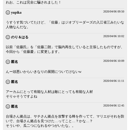
わお、これは完全に騙されました！
2020/04/06 09:50
yupika
うすうす気づいてたけど、「佐藤」はジオブリーダーズの入江省三みたいな
人物なんだな。
2020/04/06 10:02
のり＆はる
以前「佐藤氏」を「佐藤二朗」で脳内再生していると主張したものですが、
今回から「佐藤慶」に変更します。
2020/04/06 10:09
匿名
んー頭悪いからいきなりの展開についてけないw
2020/04/06 11:11
匿名
アーカムにとって有能な人材は敵にとっても有能な人材
そりゃそうですよね
2020/04/06 12:45
匿名
台場さん拠点は、サチさん拠点を攻撃する蜂を作ってて、マリエがそれを防
いで、台場さん拠点を見つけた…ってこと…？かな…？
そういや、瓜二つになれるやつがいたな。。