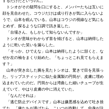
するだけだというのに。
トシオがその疑問を口にすると、メンバーたちは互いに
顔を見合わせた。コウジだけは成り行きが気に入らないよ
うで、山本を睨んでいる。山本はコウジの視線など気にも
とめず、探るような口調で訊き返した。
「台場さん、もしかして知らないんですか」
トシオが意味がわからず首を傾げると、山本は納得した
ように乾いた笑いを漏らした。
「そっか。ひでえな」山本は納得したように頷くと、な
ぜか左の袖をまくり始めた。「ちょっとこれ見てもらえま
す？」
山本が突き出した腕を見たトシオは、驚きで目を見張っ
た。リップスティックに似た金属製の円筒が、皮膚に埋め
込まれていたのだ。円筒からは湾曲した細いチューブが生
えていて、やはり皮膚の中に消えていた。
「なんだそれは」
「逃亡防止デバイスです」山本は嫌悪感を込めて吐き捨
てた。「俺たちが逃げたら、こいつが作動して、中身が注