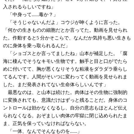
入されるらしいですね」
「中身って......毒か？」
「そうじゃないんだよ」コウジが呻くように言った。
「何かの生きものの細胞だとか言ってた。動画を見せられ
た。作動すると5 分かそこらで、なんだか気持ち悪い生きも
のに身体を乗っ取られるんだ」
「ショゴスとか言ってましたね」山本が補足した。「腐
海に棲んでそうなキモい生物です。触手と目と口がでたら
めに付いてて、胸が悪くなりそうな粘液をダラダラ垂らし
てるんです。人間がそいつに変わってく動画を見せられま
した。まだ発表されてない生命体らしいんです」
最悪なのは、と山本は続けた。肉体はその生物に強制的
に変換されても、意識だけはずっと残ることだ。身体のコ
ントロールは効かなくなるし、自分の意志もほとんど伝え
られなくなる。おぞましい肉体の牢獄に閉じ込められたま
ま、正気を保っていなければならない。
「一体、なんでそんなものを......」