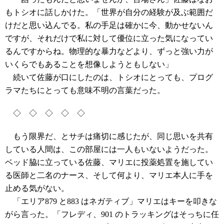
もトシオに話しかけた。「世界が自分の経験が及ぶ範囲だ
けだと思い込んでる。私の手足は確かに今、動かせないん
ですが、それだけで私に対して優位に立った気になってい
るんですからね。物理的な暴力などより、ずっと強い力が
いくらでもあることを想像しようともしない」
続いて佐藤が口にしたのは、トシオにとっても、プログ
ラマたちにとっても意味不明の言葉だった。
◇ ◇ ◇ ◇ ◇
もう限界だ、とサチは痛切に感じたが、同じ思いを共有
している人間は、この部屋には一人もいないようだった。
ベッド脇に立っている佐藤、マリエに投薬処置を施してい
る医師と二名のナース、そして何より、マリエ本人に手を
止める気がない。
「エリア879 と883 はネガティブ」マリエはキーを叩きな
がら言った。「フレディ、901 のトラッキングはそっちに任