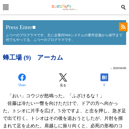
Press Enter■
ふつーのプログラマです。主に企業内Webシステムの要件定義から保守まで
何でもやってる、ふつーのプログラマです。
蜂工場 (9) アーカム
»
2020/04/06
Share
0
見る
「おい」コウジが怒鳴った。「ふざけるな！」
佐藤は冷たい一瞥を向けただけで、ドアの方へ向かっ
た。トシオに片手を広げ、5 分ですよ、と念を押し、急ぎ足
で出て行く。トシオはその後を追おうとしたが、片肘を掴
まれて足を止めた。肩越しに振り向くと、必死の形相のコ