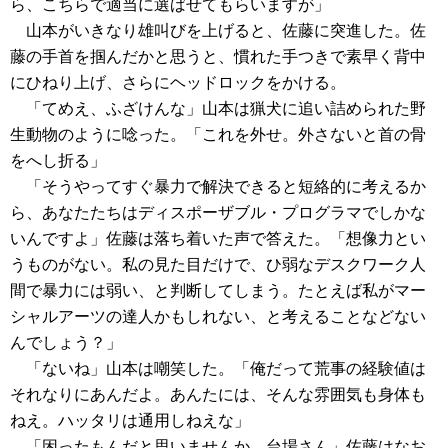
ら、こちらで適当に選ばせてもらいますが」
山本がいきなり雄叫びを上げると、佐藤に突進した。佐
藤の手首を掴んだかと思うと、慣れた手つきで素早く背中
にひねり上げ、さらにヘッドロックをかける。
「てめえ、ふざけんな」山本は猟犬に追い詰められた野
生動物のように唸った。「これを外せ。外さないと首の骨
をへし折る」
「そうやってすぐ暴力で解決できると短絡的に考えるか
ら、あなたたちはディスポーザブル・プログラマでしかな
いんですよ」佐藤は落ち着いた声で答えた。「想像力とい
うものがない。私の見た目だけで、ひ弱なデスクワーク人
間で暴力には弱い、と判断してしまう。たとえば私がマー
シャルアーツの達人かもしれない、と考えることなどない
んでしょう？」
「ないね」山本は嘲笑した。「俺だって荒事の経験値は
それなりにあんだよ。あんたには、そんな雰囲気も身体も
ねえ。ハッタリは通用しねえな」
「困ったもんだと思いませんか、台場さん」佐藤はなお