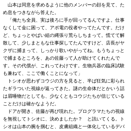
山本は同意を求めるように他のメンバーの顔を見て、た
め息をつきながら答えた。
「俺たち全員、実は後ろに手が回ってるんですよ。仕事
なくして金に困って、アポ電の役者やってたんです。だけ
ど、ちょっとやばい組の縄張り荒らしちまって。慌てて解
散して、少しまともな仕事探してたんですけど、店長がヤ
クザに捕まって、しっかり歌いやがってね。もうちょっと
で捕まるところを、あの佐藤って人が助けてくれたんで
す。その代償が、これってわけです。生物兵器の臨床試験
も兼ねて、ここで働くことになって」
トシオが思わずコウジの方を見ると、半ば狂気に彩られ
たギラついた視線が返ってきた。謎の生命体だとかいう話
は眉唾物だとしても、少なくともコウジたちが信じている
ことだけは確かなようだ。
ドアが開き、佐藤が再び現れた。プログラマたちの視線
を無視してトシオに、決めましたか？ と訊いてくる。ト
シオは山本の腕を掴むと、皮膚組織と一体化しているデバ