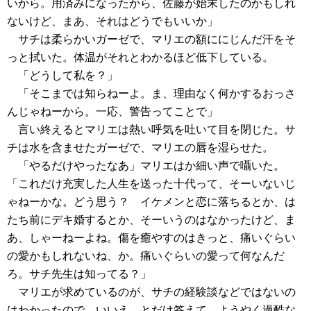
いから。用済みになったから、佐藤が始末したのかもしれ
ないけど、まあ、それはどうでもいいか」
サチは柔らかいガーゼで、マリエの額ににじんだ汗をそ
っと拭いた。体温がそれとわかるほど低下している。
「どうして私を？」
「そこまでは知らねーよ。ま、理由なく何かするおっさ
んじゃねーから。一応、警告ってことで」
言い終えるとマリエは熱い呼気を吐いて目を閉じた。サ
チは水を含ませたガーゼで、マリエの唇を湿らせた。
「やるだけやったなあ」マリエはか細い声で囁いた。
「これだけ充実した人生を送った十代って、そーいないじ
ゃねーかな。どう思う？ イケメンと恋に落ちるとか、は
たち前にデキ婚するとか、そーいうのはなかったけど、ま
あ、しゃーねーよね。傷を癒やすのはきっと、痛いぐらい
の愛かもしれないね、か。痛いぐらいの愛って何なんだ
ろ。サチ先生は知ってる？」
マリエが求めているのが、サチの経験談などではないの
はわかったので、いいえ、とだけ答えて、ようやく過酷な