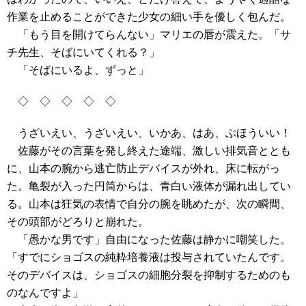
作業を止めることができた少女の細い手を優しく包んだ。
「もう目を開けてらんない」マリエの唇が震えた。「サ
チ先生、そばにいてくれる？」
「そばにいるよ、ずっと」
◇ ◇ ◇ ◇ ◇
うざいえい、うざいえい、いかあ、はあ、ぶほういい！
佐藤がその言葉を発し終えた途端、激しい排気音ととも
に、山本の腕から逃亡防止デバイスが外れ、床に転がっ
た。亀裂が入った円筒からは、青白い液体が漏れ出してい
る。山本は狂気の表情で自分の腕を眺めたが、次の瞬間、
その頭部がどろりと崩れた。
「愚かな男です」自由になった佐藤は静かに嘲笑した。
「すでにショゴスの純粋培養液は投与されていたんです。
そのデバイスは、ショゴスの細胞分裂を抑制するためのも
のなんですよ」