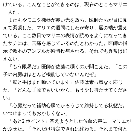
けている。こんなことができるのは、現在のところマリエ
一人だ。
またもやモニタ機器が赤い光を放ち、医師たちが目に見
えて緊張した。マリエの眉間にしわが寄り、唇の端が震え
ている。ここ数日でマリエの表情が読めるようになってき
たサチには、苦痛を感じているのだとわかった。医師の指
示で数本のアンプルが瞬時投与される。それでも異常は消
えない。
「もう限界だ」医師が佐藤に囁くのが聞こえた。「この
子の内臓はほとんど機能していないんだぞ」
「脳と手はまだ動いています」佐藤は素っ気なく応じ
た。「どんな手段でもいいから、もう少し持たせてくださ
い」
「心臓だって補助心臓でかろうじて維持してる状態だ。
いつ止まってもおかしくない」
「あと2 ポイント」答えようとした佐藤の声に、マリエが
かぶせた。「それだけ特定できれば終わる。それまで何と