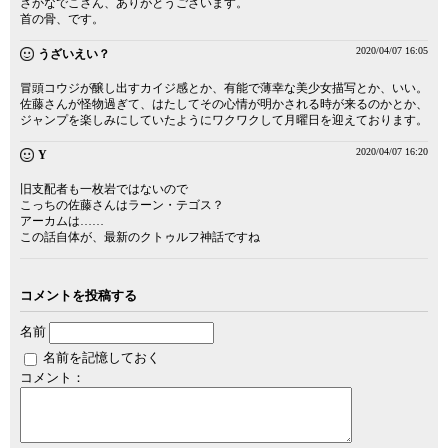
さかなでこさん、ありがとうございます。
首の骨、です。
2020/04/07 16:05
うざいえい？
冒頭コウジが醸し出すカイジ感とか、有能で薄幸な美少女描写とか、いい。
佐藤さんが怪物過ぎて、はたしてその心情が明かされる時が来るのかとか、
ジャンプを楽しみにしていたようにワクワクして月曜日を迎えております。
2020/04/07 16:20
Y
旧支配者も一枚岩ではないので
こっちの佐藤さんはラーン・テゴス？
アーカムは……
この話自体が、最新のクトゥルフ神話ですね
コメントを投稿する
名前
名前を記憶しておく
コメント：