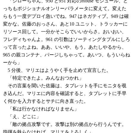
「ジローちゃん、950 と951 対応のHouse モジュール、ど
っちもポジショナルオンリーパラメータに変えて。変えた
らもう一度デプロイ急いでね。947 はネガティブ。949 は確
変かな。佐藤のおっさん、あと10 ユニット、トラッカーに
リソース回して。一分かそこらでいいからさ。おいおい、
フレディちゃんよ。961 の引数はソーティングタプルにしろ
って言ったよね。ああ、いいや、もう。あたしやるから、
965 の親コンテナ、パージしちゃって。あいつ、もういらね
ーから」
5 分後、マリエはようやく手を止めて宣言した。
「特定できたよ。みんなおつかれ」
その言葉を聞いた佐藤は、タブレットを手にモニタを覗
き込んだ。マリエに内容を確認すると、タブレットに手早
く何かを入力するとサチに向き直った。
「私は行かなければなりません」
「え、どこに」
「敵の拠点攻撃です。攻撃は別の拠点から行うんです。
指揮を執らなければ。マリエをよろしく」