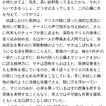
か持たせてよ、先生。高い給料取ってるんだから、それぐ
らいできるっしょ。どうせ止まってしまう、この心臓に水
を与えて、ってやつよ」
抗議しかけた医師は、マリエの瞳に宿った強烈な意志に
気付いて断念し、ナースに小声で指示を与え始めた。さら
に何本ものチューブが差し込まれ、薬剤をマリエの身体に
送り込み始める。もはや一人の尊厳ある人間ではなく、自
由意志を奪われた実験動物のようだ。サチはこぼれ落ちそ
うになる涙を懸命にこらえた。最後の一文は、確かJ-POP の
一節だったはずだ。自分の弱った心臓までジョークまがい
に語る精神力に、サチは恐怖すらおぼえた。医療従事者た
ちも畏怖を感じているのか、唯々諾々とマリエの生命をこ
の世につなぎ止める作業をこなしている。常に氷結した極
地の海のように冷徹な佐藤でさえ、額に汗を浮かべてい
た。マリエのみが、心身を襲っているはずの想像を絶する
苦痛を表明することもなく、常人では不可能な作業を陽気
ともいえる口調でこなし続けていた。