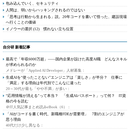
包み込んでいく、セキュリティ
人間は、弱いからハッキングされるのではない
「思考は行動から生まれる」説。20年コードを書いて悟った、建設現場
へ行くことの価値
イノウーの選択 (12) 慣れない立ち位置
自分研 新着記事
最高で「年収6000万超」――国内企業が設けた高度AI職 どんなスキル
が求められるのか
メドレーが「Applied AI Developer」人材募集：
生成AIを“使ったことない”エンジニアは「楽しさ」が半分？ 仕事に
「満足」する理由は年代別でこんなに違った
20～30代が最も「やや不満」が多い：
“応用情報が消える”って本当？ 「生成AIパスポート」って何？ IT資
格の今を読む
＠IT人気記事まとめ読みeBook（6）：
「AIがコードを書く時代、新職種FDEが需要増」 7割のエンジニアが
思う理由
40代だけ少し異なる：