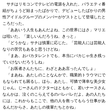
サチはリモコンでテレビの電源を入れた。バラエティ番
組がちょうど始まったばかりで、デビューしたばかりの男
性アイドルグループのメンバーがゲストとして登場したと
ころだった。
「ああいう人生もあんだよね、この世界にはさ」マリエ
は呟いた。「楽しいんだろうね、きっと」
「どうかな」サチは慎重に応じた。「芸能人には芸能人
なりの苦労もあると思うけどね」
「まあ、おバカタレントでも、本当にバカじゃ生き残っ
ていけないだろうしね」
「お医者さんたちに、わざとああ言ったんでしょ」
「まあね。あたしのことなんかで、職業的トラウマにで
もなられても困るし。ほら、あたし、可憐で薄幸な美少女
じゃん。じーさんのドクターはともかく、若いナースさん
なんかは、泣くのこらえてるのバレバレだよ。あの人たち
には、これからもここで、他の人を救ってもらう仕事があ
るんだからさ。あたしの後輩たちとかね」