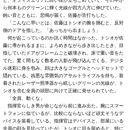
と、オフィスエリアに白い煙が立ちこめていて、その中か
ら何本ものグリーンに輝く光線が四方八方に伸びていた。
鈍い音とともに、悲鳴が届く。佐藤が舌打ちした。
「こんなに早いとは」佐藤はトシオの腕を掴むと、反対
側のドアを指した。「あっちから出ましょう」
何が起こっているのか訊く時間はなかった。トシオが佐
藤に導かれるままに、よろめきながら歩き出したとき、目
指していたドアがフレームごと破壊され、床で重い音をた
てた。驚く間もなく数名の人影が飛び込んでくる。デジタ
ル迷彩に身を包み、顔は大きなゴーグルとヘッドセットで
隠れている。凶悪な雰囲気のアサルトライフルを持ち、装
着されたレーザー照準器から眩しいグリーンの光線が、ト
シオを含む全員の頭部に向けて正確に発せられていた。
「全員、動くな」
指揮官らしき男が命じながら前に進み出た。腕にスマー
トフォンに似ているが、比較にならないほど頑丈そうなデ
バイスを装着している。指揮官はデバイスと、部屋にいる
全員の顔を見比べていたが、トシオに目を留めると、特に