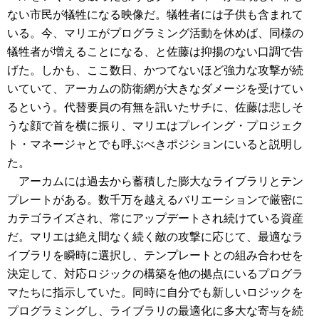
ない市民が犠牲になる映像だ。犠牲者には子供も含まれて
いる。今、マリエがプログラミング活動を休めば、同様の
犠牲者が増えることになる、と佐藤は抑揚のない口調で告
げた。しかも、ここ数日、かつてないほど強力な攻撃が続
いていて、アーカムの防衛網が大きなダメージを受けてい
るという。代替要員の有無を訊いたサチに、佐藤は悲しそ
うな顔で首を横に振り、マリエはプレイング・プロジェク
ト・マネージャとでも呼ぶべきポジションにいると説明し
た。
アーカムには過去から蓄積した膨大なライブラリとテン
プレートがある。数千万を越えるバリエーションで厳密に
カテゴライズされ、常にアップデートされ続けている資産
だ。マリエは絶え間なく続く敵の攻撃に応じて、最適なラ
イブラリを瞬時に選択し、テンプレートとの組み合わせを
決定して、対応ロジックの構築を他の拠点にいるプログラ
マたちに指示していた。同時に自分でも新しいロジックを
プログラミングし、ライブラリの最適化に多大な寄与を続