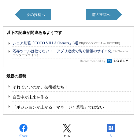
次の投稿へ
前の投稿へ
以下の記事が関連あるようです
シェア別荘「COCO VILLA Owners」3選
PR(COCO VILLA on GOETHE)
既存ツールは捨てない！ アプリ連携で防ぐ情報のサイロ化
PR(ITmedia
エンタープライズ)
Recommended by
最新の投稿
それでいいのか、技術者たち！
自己中が未来を作る
「ポジションが上がる＝マネージャ業務」ではない
Share
5
見る