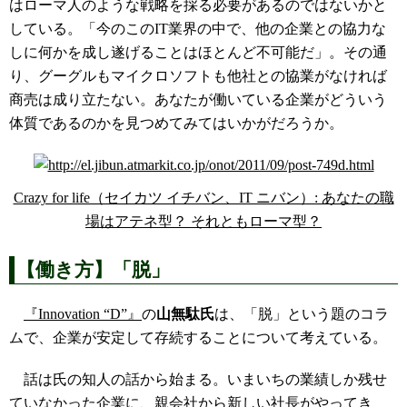
はローマ人のような戦略を採る必要があるのではないかと
している。「今のこのIT業界の中で、他の企業との協力な
しに何かを成し遂げることはほとんど不可能だ」。その通
り、グーグルもマイクロソフトも他社との協業がなければ
商売は成り立たない。あなたが働いている企業がどういう
体質であるのかを見つめてみてはいかがだろうか。
Crazy for life（セイカツ イチバン、IT ニバン）: あなたの職
場はアテネ型？ それともローマ型？
【働き方】「脱」
『Innovation “D”』
の
山無駄氏
は、「脱」という題のコラ
ムで、企業が安定して存続することについて考えている。
話は氏の知人の話から始まる。いまいちの業績しか残せ
ていなかった企業に、親会社から新しい社長がやってき