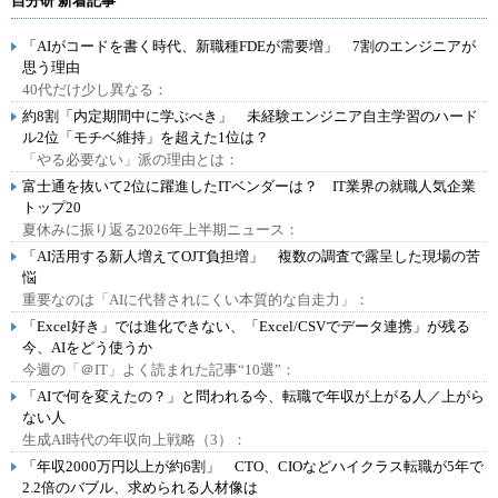
自分研 新着記事
「AIがコードを書く時代、新職種FDEが需要増」 7割のエンジニアが
思う理由
40代だけ少し異なる：
約8割「内定期間中に学ぶべき」 未経験エンジニア自主学習のハード
ル2位「モチベ維持」を超えた1位は？
「やる必要ない」派の理由とは：
富士通を抜いて2位に躍進したITベンダーは？ IT業界の就職人気企業
トップ20
夏休みに振り返る2026年上半期ニュース：
「AI活用する新人増えてOJT負担増」 複数の調査で露呈した現場の苦
悩
重要なのは「AIに代替されにくい本質的な自走力」：
「Excel好き」では進化できない、「Excel/CSVでデータ連携」が残る
今、AIをどう使うか
今週の「＠IT」よく読まれた記事“10選”：
「AIで何を変えたの？」と問われる今、転職で年収が上がる人／上がら
ない人
生成AI時代の年収向上戦略（3）：
「年収2000万円以上が約6割」 CTO、CIOなどハイクラス転職が5年で
2.2倍のバブル、求められる人材像は