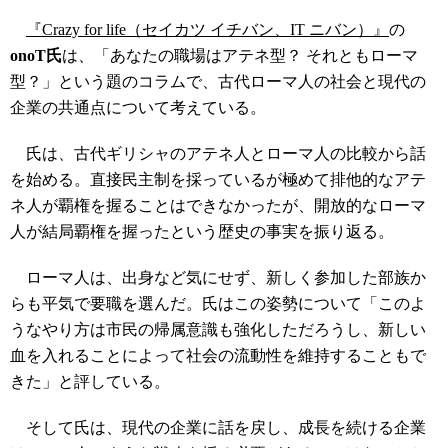
『Crazy for life（セイカツ イチバン、IT ニバン）』
の
onoT氏
は、「あなたの職場はアテネ型？ それともローマ
型？」という題のコラムで、古代ローマ人の社会と現代の
企業の共通点について考えている。
氏は、古代ギリシャのアテネ人とローマ人の比較から話
を始める。直接民主制を採っているが極めて排他的なアテ
ネ人が覇権を握ることはできなかったが、開放的なローマ
人が結局覇権を握ったという歴史の事実を振り返る。
ローマ人は、出身など気にせず、新しく参加した部族か
らも平気で要職を選んだ。氏はこの姿勢について「このよ
うなやり方は市民の帰属意識も強化しただろうし、新しい
血を入れることによって社会の流動性を維持することもで
きた」と評している。
そして氏は、現代の企業に話を戻し、成長を続ける企業