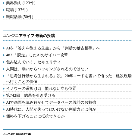
業界動向 (123件)
職場 (137件)
転職活動 (50件)
エンジニアライフ 最新の投稿
AIを「答えを教える先生」から「判断の稽古相手」へ
482.「脱走」したAIのサイバー攻撃
包み込んでいく、セキュリティ
人間は、弱いからハッキングされるのではない
「思考は行動から生まれる」説。20年コードを書いて悟った、建設現場
へ行くことの価値
イノウーの選択 (12) 慣れない立ち位置
第742回 結果を引き受ける
AIで画面を読み解かせてデータベース設計のお勉強
AI時代に、人間が失ってはいけない判断力とは何か
価格を下げることに抵抗できるか