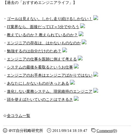
【過去の「おすすめエンジニアライフ」】
・
ゴールは見えない。しかし走り続けるしかない！
・
IT業界なら、面接だってLT＝5分でやろう
・
教えているのか？ 教えられているのか？
・
エンジニアの存在は、はかないものなのか
・
勉強するのは自分だけのため？
・
エンジニアの仕事を医師に例えて考える
・
システムの最後を看取るというお仕事
・
エンジニアのお手本はエンジニアばかりではない
・
あなたにしかないものがきっとある
・
進化しない業務システム、現状維持のエンジニア
・
頭を使えばたいていのことはできるさ
☆
全コラム一覧
＠IT自分戦略研究所
2011/09/14 18:19:47
Comment(0)