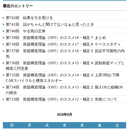
最近のエントリー
第742回 結果を引き受ける
第741回 話がちゃんと聞けてないなぁと思ったとき
第740回 やる気の正体
第739回 前提構造理論（OST）のススメ18・補足７ まとめ
第738回 前提構造理論（OST）のススメ17・補足６ ケーススタディ
第737回 前提構造理論（OST）のススメ16・補足５ 反証不可能性の内
包
第736回 前提構造理論（OST）のススメ15・補足４ 認知前提マップと
構造三円交差
第735回 前提構造理論（OST）のススメ14・補足３ 上昇/同位/下降
CARスパイラルと構造エネルギー
第734回 前提構造理論（OST）のススメ13・補足２ 個人OSと組織OS
の統合
第733回 前提構造理論（OST）のススメ12・補足１ 失敗について
2026年8月
日
月
火
水
木
金
土