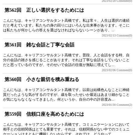
2023/02/20
Comment(0)
第562回 正しい選択をするためには
こんにちは、キャリアコンサルタント高橋です。私は常々、人生は選択の連続
だと考えています。私たちの身の回りにはいろんな出来事があります。そこに
は私たちが何かしらの答えを選ばなければならないシーンがあり、...
2023/02/13
Comment(0)
第561回 雑な会話と丁寧な会話
こんにちは、キャリアコンサルタント高橋です。普段、人と会話をする時、自
分の会話の雑さを感じることがあります。それは丁寧な会話をしていないこと
だと思っているのですが、そのせいで会話の往復が無駄に増えてし...
2023/02/06
Comment(0)
第560回 小さな親切を積み重ねる
こんにちは、キャリアコンサルタント高橋です。以前は結構色んなことに神経
質だったような気がするのですが、歳を取ったせいか最近はあまり細かなこと
が気にならなくなってきました。何というか、自分の中の許容度み...
2023/01/30
Comment(2)
第559回 信頼口座を高めるためには
こんにちは、キャリアコンサルタント高橋です。コミュニケーションにおいて
相手との信頼関係はとても重要です。それは、信頼関係がない中でのコミュニ
ケーションはまともに機能しないからです。それでは、どうやって...