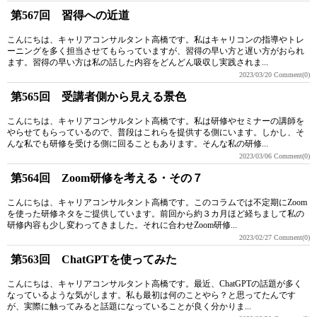
第567回 習得への近道
こんにちは、キャリアコンサルタント高橋です。私はキャリコンの指導やトレ
ーニングを多く担当させてもらっていますが、習得の早い方と遅い方がおられ
ます。習得の早い方は私の話した内容をどんどん吸収し実践されま...
2023/03/20
Comment(0)
第565回 受講者側から見える景色
こんにちは、キャリアコンサルタント高橋です。私は研修やセミナーの講師を
やらせてもらっているので、普段はこれらを提供する側にいます。しかし、そ
んな私でも研修を受ける側に回ることもあります。そんな私の研修...
2023/03/06
Comment(0)
第564回 Zoom研修を考える・その７
こんにちは、キャリアコンサルタント高橋です。このコラムでは不定期にZoom
を使った研修ネタをご提供しています。前回から約３カ月ほど経ちまして私の
研修内容も少し変わってきました。それに合わせZoom研修...
2023/02/27
Comment(0)
第563回 ChatGPTを使ってみた
こんにちは、キャリアコンサルタント高橋です。最近、ChatGPTの話題が多く
なっているような気がします。私も最初は何のことやら？と思ってたんです
が、実際に触ってみると話題になっていることが良く分かりま...