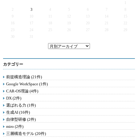
1
2
3
4
5
6
7
8
9
10
11
12
13
14
15
16
17
18
19
20
21
22
23
24
25
26
27
28
29
30
31
カテゴリー
前提構造理論 (21件)
Google WorkSpace (1件)
CAR-OS理論 (4件)
DX (2件)
選ばれる力 (1件)
生成AI (16件)
自律型研修 (2件)
miro (2件)
三層構造モデル (20件)