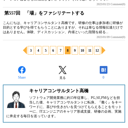
2023/01/23
Comment(0)
第557回 「場」をファシリテートする
こんにちは、キャリアコンサルタント高橋です。研修の仕事は参加者に研修が
目的とする学びを得てもらうことにありますが、それは単なる情報伝達だけで
はありません。体験、ディスカッション、内省といった段階を経る...
2023/01/09
Comment(0)
3
4
5
6
7
8
9
10
11
12
Share
0
見る
キャリアコンサルタント高橋
ソフトウェア開発業務に約15年従事し、PG,SE,PMなどを担
当した後、キャリアコンサルタントに転身。『働く』をキー
ワードに、喜びや生きがいを見つけてもらえることをモット
ーに、ITエンジニアのキャリア形成支援、研修の企画、実施
に奔走する毎日を送っています。