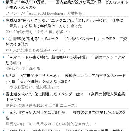
最高で「年収6000万超」――国内企業が設けた高度AI職 どんなスキル
が求められるのか
メドレーが「Applied AI Developer」人材募集：
生成AIを“使ったことない”エンジニアは「楽しさ」が半分？ 仕事に
「満足」する理由は年代別でこんなに違った
20～30代が最も「やや不満」が多い：
“応用情報が消える”って本当？ 「生成AIパスポート」って何？ IT資
格の今を読む
＠IT人気記事まとめ読みeBook（6）：
「AIがコードを書く時代、新職種FDEが需要増」 7割のエンジニアが
思う理由
40代だけ少し異なる：
約8割「内定期間中に学ぶべき」 未経験エンジニア自主学習のハード
ル2位「モチベ維持」を超えた1位は？
「やる必要ない」派の理由とは：
富士通を抜いて2位に躍進したITベンダーは？ IT業界の就職人気企業
トップ20
夏休みに振り返る2026年上半期ニュース：
「AI活用する新人増えてOJT負担増」 複数の調査で露呈した現場の苦
悩
重要なのは「AIに代替されにくい本質的な自走力」：
「Excel好き」では進化できない、「Excel/CSVでデータ連携」が残る