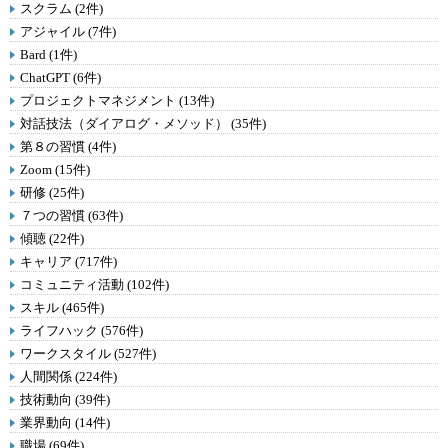
スクラム (2件)
アジャイル (7件)
Bard (1件)
ChatGPT (6件)
プロジェクトマネジメント (13件)
対話技法（ダイアログ・メソッド） (35件)
第８の習慣 (4件)
Zoom (15件)
研修 (25件)
７つの習慣 (63件)
傾聴 (22件)
キャリア (717件)
コミュニティ活動 (102件)
スキル (465件)
ライフハック (576件)
ワークスタイル (527件)
人間関係 (224件)
技術動向 (39件)
業界動向 (14件)
職場 (69件)