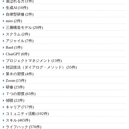
選ばれる力 (1件)
生成AI (16件)
自律型研修 (2件)
miro (2件)
三層構造モデル (20件)
スクラム (2件)
アジャイル (7件)
Bard (1件)
ChatGPT (6件)
プロジェクトマネジメント (13件)
対話技法（ダイアログ・メソッド） (35件)
第８の習慣 (4件)
Zoom (15件)
研修 (25件)
７つの習慣 (63件)
傾聴 (22件)
キャリア (717件)
コミュニティ活動 (102件)
スキル (465件)
ライフハック (576件)