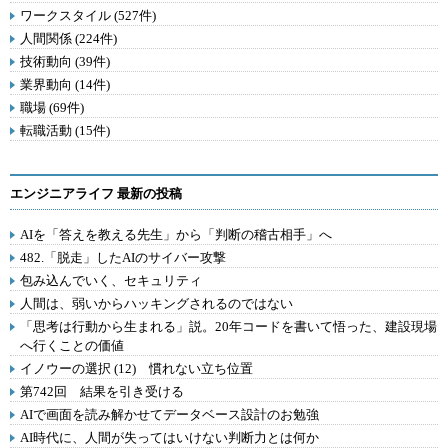
ワークスタイル (527件)
人間関係 (224件)
技術動向 (39件)
業界動向 (14件)
職場 (69件)
転職活動 (15件)
エンジニアライフ 最新の投稿
AIを「答えを教える先生」から「判断の稽古相手」へ
482.「脱走」したAIのサイバー攻撃
包み込んでいく、セキュリティ
人間は、弱いからハッキングされるのではない
「思考は行動から生まれる」説。20年コードを書いて悟った、建設現場
へ行くことの価値
イノウーの選択 (12) 慣れない立ち位置
第742回 結果を引き受ける
AIで画面を読み解かせてデータベース設計のお勉強
AI時代に、人間が失ってはいけない判断力とは何か