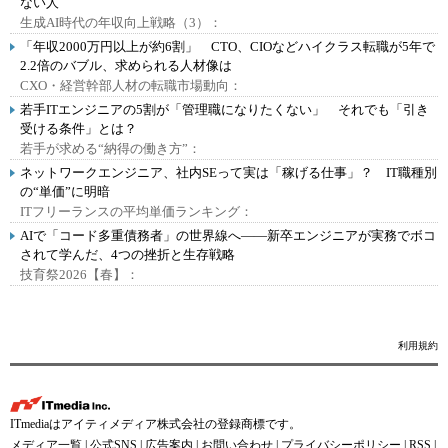
ない人
生成AI時代の年収向上戦略（3）：
「年収2000万円以上が約6割」 CTO、CIOなどハイクラス転職が5年で
2.2倍のバブル、求められる人材像は
CXO・経営幹部人材の転職市場動向：
若手ITエンジニアの5割が「管理職になりたくない」 それでも「引き
受ける条件」とは？
若手が求める“納得の働き方”：
ネットワークエンジニア、社内SEって実は「稼げる仕事」？ IT職種別
の“単価”に明暗
ITフリーランスの平均単価ランキング：
AIで「コード多重債務者」の世界線へ――新卒エンジニアが実務でボコ
されて学んだ、4つの挫折と生存戦略
技育祭2026【春】：
利用規約
ITmediaはアイティメディア株式会社の登録商標です。
メディア一覧
|
公式SNS
|
広告案内
|
お問い合わせ
|
プライバシーポリシー
|
RSS
|