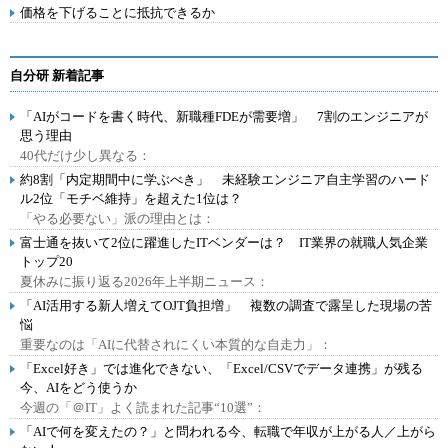
価格を下げることに抵抗できるか
自分研 新着記事
「AIがコードを書く時代、新職種FDEが需要増」 7割のエンジニアが
思う理由
40代だけ少し異なる：
約8割「内定期間中に学ぶべき」 未経験エンジニア自主学習のハード
ル2位「モチベ維持」を超えた1位は？
「やる必要ない」派の理由とは：
富士通を抜いて2位に躍進したITベンダーは？ IT業界の就職人気企業
トップ20
夏休みに振り返る2026年上半期ニュース：
「AI活用する新人増えてOJT負担増」 複数の調査で露呈した現場の苦
悩
重要なのは「AIに代替されにくい本質的な自走力」：
「Excel好き」では進化できない、「Excel/CSVでデータ連携」が残る
今、AIをどう使うか
今週の「＠IT」よく読まれた記事“10選”：
「AIで何を変えたの？」と問われる今、転職で年収が上がる人／上がら