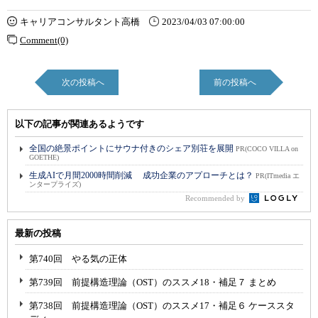
キャリアコンサルタント高橋
2023/04/03 07:00:00
Comment(0)
次の投稿へ
前の投稿へ
以下の記事が関連あるようです
全国の絶景ポイントにサウナ付きのシェア別荘を展開
PR(COCO VILLA on
GOETHE)
生成AIで月間2000時間削減 成功企業のアプローチとは？
PR(ITmedia エ
ンタープライズ)
Recommended by
最新の投稿
第740回 やる気の正体
第739回 前提構造理論（OST）のススメ18・補足７ まとめ
第738回 前提構造理論（OST）のススメ17・補足６ ケーススタ