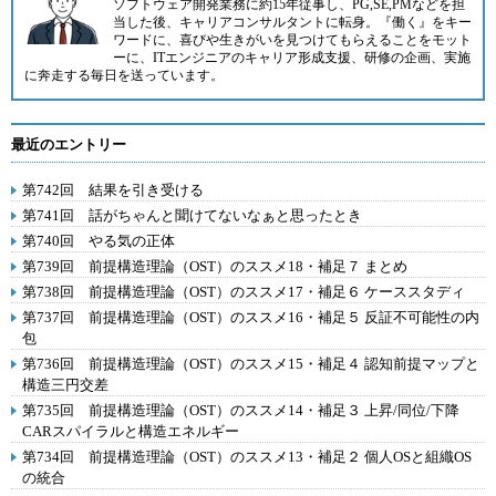
ソフトウェア開発業務に約15年従事し、PG,SE,PMなどを担
当した後、キャリアコンサルタントに転身。『働く』をキー
ワードに、喜びや生きがいを見つけてもらえることをモット
ーに、ITエンジニアのキャリア形成支援、研修の企画、実施
に奔走する毎日を送っています。
最近のエントリー
第742回 結果を引き受ける
第741回 話がちゃんと聞けてないなぁと思ったとき
第740回 やる気の正体
第739回 前提構造理論（OST）のススメ18・補足７ まとめ
第738回 前提構造理論（OST）のススメ17・補足６ ケーススタディ
第737回 前提構造理論（OST）のススメ16・補足５ 反証不可能性の内
包
第736回 前提構造理論（OST）のススメ15・補足４ 認知前提マップと
構造三円交差
第735回 前提構造理論（OST）のススメ14・補足３ 上昇/同位/下降
CARスパイラルと構造エネルギー
第734回 前提構造理論（OST）のススメ13・補足２ 個人OSと組織OS
の統合