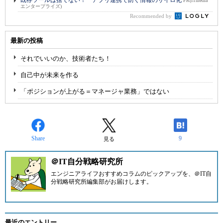
既存ツールは捨てない！ アプリ連携で防ぐ情報のサイロ化
PR(ITmedia
エンタープライズ)
Recommended by
最新の投稿
それでいいのか、技術者たち！
自己中が未来を作る
「ポジションが上がる＝マネージャ業務」ではない
Share
9
見る
＠IT自分戦略研究所
エンジニアライフおすすめコラムのピックアップを、
＠IT自
分戦略研究所編集部
がお届けします。
最近のエントリー