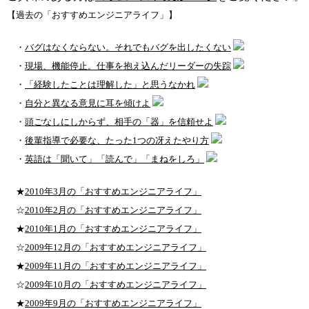
【過去の「おすすめエンジニアライフ」】
・
バグはなくならない。それでもバグを出したくない
・
現場、機能停止。仕事を抱え込んだリーダーの失踪
・
「経験したことは理解した」と思うなかれ
・
自分と異なる意見に耳を傾けよ
・
頭ごなしにしからず、相手の「器」を信頼せよ
・
後輩指導で必要な、たった1つの冴えたやり方
・
英語は「聞いて」「読んで」「まねをしろ」
★
2010年3月の「おすすめエンジニアライフ」
☆
2010年2月の「おすすめエンジニアライフ」
★
2010年1月の「おすすめエンジニアライフ」
☆
2009年12月の「おすすめエンジニアライフ」
★
2009年11月の「おすすめエンジニアライフ」
☆
2009年10月の「おすすめエンジニアライフ」
★
2009年9月の「おすすめエンジニアライフ」