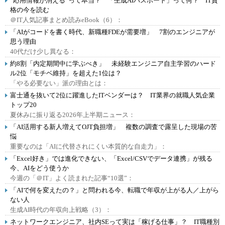
“応用情報が消える”って本当？ 「生成AIパスポート」って何？ IT資
格の今を読む
＠IT人気記事まとめ読みeBook（6）：
「AIがコードを書く時代、新職種FDEが需要増」 7割のエンジニアが
思う理由
40代だけ少し異なる：
約8割「内定期間中に学ぶべき」 未経験エンジニア自主学習のハード
ル2位「モチベ維持」を超えた1位は？
「やる必要ない」派の理由とは：
富士通を抜いて2位に躍進したITベンダーは？ IT業界の就職人気企業
トップ20
夏休みに振り返る2026年上半期ニュース：
「AI活用する新人増えてOJT負担増」 複数の調査で露呈した現場の苦
悩
重要なのは「AIに代替されにくい本質的な自走力」：
「Excel好き」では進化できない、「Excel/CSVでデータ連携」が残る
今、AIをどう使うか
今週の「＠IT」よく読まれた記事“10選”：
「AIで何を変えたの？」と問われる今、転職で年収が上がる人／上がら
ない人
生成AI時代の年収向上戦略（3）：
ネットワークエンジニア、社内SEって実は「稼げる仕事」？ IT職種別