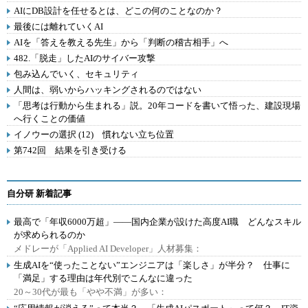
AIにDB設計を任せるとは、どこの何のことなのか？
最後には離れていくAI
AIを「答えを教える先生」から「判断の稽古相手」へ
482.「脱走」したAIのサイバー攻撃
包み込んでいく、セキュリティ
人間は、弱いからハッキングされるのではない
「思考は行動から生まれる」説。20年コードを書いて悟った、建設現場
へ行くことの価値
イノウーの選択 (12) 慣れない立ち位置
第742回 結果を引き受ける
自分研 新着記事
最高で「年収6000万超」――国内企業が設けた高度AI職 どんなスキル
が求められるのか
メドレーが「Applied AI Developer」人材募集：
生成AIを“使ったことない”エンジニアは「楽しさ」が半分？ 仕事に
「満足」する理由は年代別でこんなに違った
20～30代が最も「やや不満」が多い：