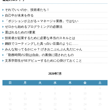
それでいいのか、技術者たち！
自己中が未来を作る
「ポジションが上がる＝マネージャ業務」ではない
ゼロから始めるプログラミングの必勝法
選ばれるための3要素
技術者が起業するために必要な本当のスキルとは
鋼鉄でコーティングした真っ白い豆腐のように……
みんな知ってるかにゃ？ げきおこぷんぷん丸だにゃん
「勤務時間の2割は自由」の裏側に隠されたもの
文系学部生がSEデビューするために心掛けておくこと
2026年7月
日
月
火
水
木
金
土
1
2
3
4
5
6
7
8
9
10
11
12
13
14
15
16
17
18
19
20
21
22
23
24
25
26
27
28
29
30
31