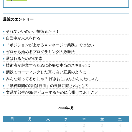
最近のエントリー
それでいいのか、技術者たち！
自己中が未来を作る
「ポジションが上がる＝マネージャ業務」ではない
ゼロから始めるプログラミングの必勝法
選ばれるための3要素
技術者が起業するために必要な本当のスキルとは
鋼鉄でコーティングした真っ白い豆腐のように……
みんな知ってるかにゃ？ げきおこぷんぷん丸だにゃん
「勤務時間の2割は自由」の裏側に隠されたもの
文系学部生がSEデビューするために心掛けておくこと
2026年7月
日
月
火
水
木
金
土
1
2
3
4