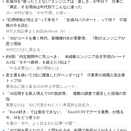
生成AIを“使ったことない”エンジニアは「楽しさ」が半分？ 仕事に
「満足」する理由は年代別でこんなに違った
20～30代が最も「やや不満」が多い：
“応用情報が消える”って本当？ 「生成AIパスポート」って何？ IT資
格の今を読む
＠IT人気記事まとめ読みeBook（6）：
「AIがコードを書く時代、新職種FDEが需要増」 7割のエンジニアが
思う理由
40代だけ少し異なる：
約8割「内定期間中に学ぶべき」 未経験エンジニア自主学習のハード
ル2位「モチベ維持」を超えた1位は？
「やる必要ない」派の理由とは：
富士通を抜いて2位に躍進したITベンダーは？ IT業界の就職人気企業
トップ20
夏休みに振り返る2026年上半期ニュース：
「AI活用する新人増えてOJT負担増」 複数の調査で露呈した現場の苦
悩
重要なのは「AIに代替されにくい本質的な自走力」：
「Excel好き」では進化できない、「Excel/CSVでデータ連携」が残る
今、AIをどう使うか
今週の「＠IT」よく読まれた記事“10選”：
「AIで何を変えたの？」と問われる今、転職で年収が上がる人／上がら