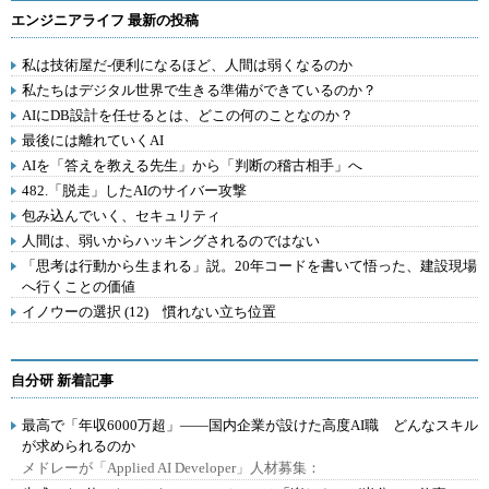
エンジニアライフ 最新の投稿
私は技術屋だ-便利になるほど、人間は弱くなるのか
私たちはデジタル世界で生きる準備ができているのか？
AIにDB設計を任せるとは、どこの何のことなのか？
最後には離れていくAI
AIを「答えを教える先生」から「判断の稽古相手」へ
482.「脱走」したAIのサイバー攻撃
包み込んでいく、セキュリティ
人間は、弱いからハッキングされるのではない
「思考は行動から生まれる」説。20年コードを書いて悟った、建設現場
へ行くことの価値
イノウーの選択 (12) 慣れない立ち位置
自分研 新着記事
最高で「年収6000万超」――国内企業が設けた高度AI職 どんなスキル
が求められるのか
メドレーが「Applied AI Developer」人材募集：