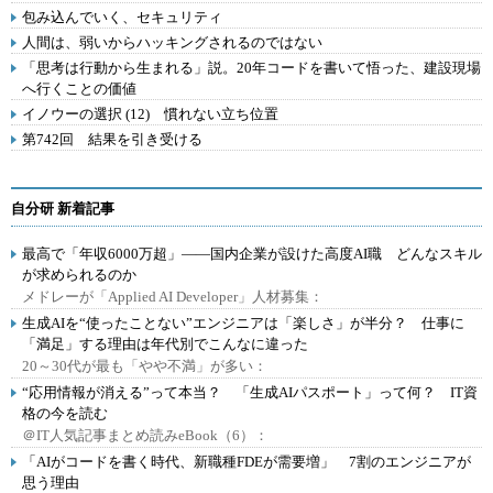
包み込んでいく、セキュリティ
人間は、弱いからハッキングされるのではない
「思考は行動から生まれる」説。20年コードを書いて悟った、建設現場
へ行くことの価値
イノウーの選択 (12) 慣れない立ち位置
第742回 結果を引き受ける
自分研 新着記事
最高で「年収6000万超」――国内企業が設けた高度AI職 どんなスキル
が求められるのか
メドレーが「Applied AI Developer」人材募集：
生成AIを“使ったことない”エンジニアは「楽しさ」が半分？ 仕事に
「満足」する理由は年代別でこんなに違った
20～30代が最も「やや不満」が多い：
“応用情報が消える”って本当？ 「生成AIパスポート」って何？ IT資
格の今を読む
＠IT人気記事まとめ読みeBook（6）：
「AIがコードを書く時代、新職種FDEが需要増」 7割のエンジニアが
思う理由