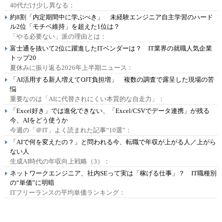
40代だけ少し異なる：
約8割「内定期間中に学ぶべき」 未経験エンジニア自主学習のハード
ル2位「モチベ維持」を超えた1位は？
「やる必要ない」派の理由とは：
富士通を抜いて2位に躍進したITベンダーは？ IT業界の就職人気企業
トップ20
夏休みに振り返る2026年上半期ニュース：
「AI活用する新人増えてOJT負担増」 複数の調査で露呈した現場の苦
悩
重要なのは「AIに代替されにくい本質的な自走力」：
「Excel好き」では進化できない、「Excel/CSVでデータ連携」が残る
今、AIをどう使うか
今週の「＠IT」よく読まれた記事“10選”：
「AIで何を変えたの？」と問われる今、転職で年収が上がる人／上がら
ない人
生成AI時代の年収向上戦略（3）：
ネットワークエンジニア、社内SEって実は「稼げる仕事」？ IT職種別
の“単価”に明暗
ITフリーランスの平均単価ランキング：