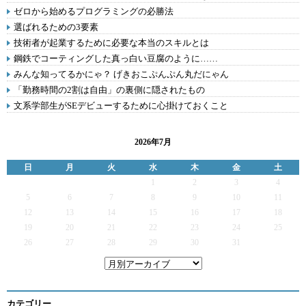
ゼロから始めるプログラミングの必勝法
選ばれるための3要素
技術者が起業するために必要な本当のスキルとは
鋼鉄でコーティングした真っ白い豆腐のように……
みんな知ってるかにゃ？ げきおこぷんぷん丸だにゃん
「勤務時間の2割は自由」の裏側に隠されたもの
文系学部生がSEデビューするために心掛けておくこと
2026年7月
日
月
火
水
木
金
土
1
2
3
4
5
6
7
8
9
10
11
12
13
14
15
16
17
18
19
20
21
22
23
24
25
26
27
28
29
30
31
カテゴリー