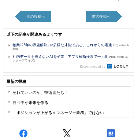
次の投稿へ
前の投稿へ
以下の記事が関連あるようです
創業125年の課題解決力×多様な才能で挑む、これからの電通
PR(dentsu Ja
pan)
社内データを扱えないAIを卒業 アプリ横断検索で一元化
PR(ITmedia エ
ンタープライズ)
Recommended by
最新の投稿
それでいいのか、技術者たち！
自己中が未来を作る
「ポジションが上がる＝マネージャ業務」ではない