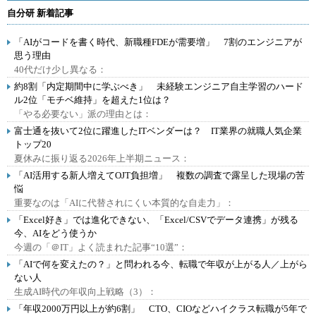
自分研 新着記事
「AIがコードを書く時代、新職種FDEが需要増」 7割のエンジニアが
思う理由
40代だけ少し異なる：
約8割「内定期間中に学ぶべき」 未経験エンジニア自主学習のハード
ル2位「モチベ維持」を超えた1位は？
「やる必要ない」派の理由とは：
富士通を抜いて2位に躍進したITベンダーは？ IT業界の就職人気企業
トップ20
夏休みに振り返る2026年上半期ニュース：
「AI活用する新人増えてOJT負担増」 複数の調査で露呈した現場の苦
悩
重要なのは「AIに代替されにくい本質的な自走力」：
「Excel好き」では進化できない、「Excel/CSVでデータ連携」が残る
今、AIをどう使うか
今週の「＠IT」よく読まれた記事“10選”：
「AIで何を変えたの？」と問われる今、転職で年収が上がる人／上がら
ない人
生成AI時代の年収向上戦略（3）：
「年収2000万円以上が約6割」 CTO、CIOなどハイクラス転職が5年で