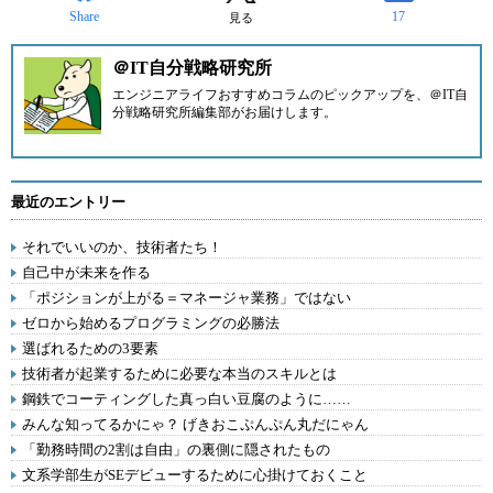
Share
17
見る
＠IT自分戦略研究所
エンジニアライフおすすめコラムのピックアップを、
＠IT自
分戦略研究所編集部
がお届けします。
最近のエントリー
それでいいのか、技術者たち！
自己中が未来を作る
「ポジションが上がる＝マネージャ業務」ではない
ゼロから始めるプログラミングの必勝法
選ばれるための3要素
技術者が起業するために必要な本当のスキルとは
鋼鉄でコーティングした真っ白い豆腐のように……
みんな知ってるかにゃ？ げきおこぷんぷん丸だにゃん
「勤務時間の2割は自由」の裏側に隠されたもの
文系学部生がSEデビューするために心掛けておくこと