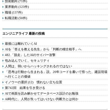
技術動向 (71件)
業界動向 (123件)
職場 (137件)
転職活動 (50件)
エンジニアライフ 最新の投稿
最後には離れていくAI
AIを「答えを教える先生」から「判断の稽古相手」へ
482.「脱走」したAIのサイバー攻撃
包み込んでいく、セキュリティ
人間は、弱いからハッキングされるのではない
「思考は行動から生まれる」説。20年コードを書いて悟った、建設現場
へ行くことの価値
イノウーの選択 (12) 慣れない立ち位置
第742回 結果を引き受ける
AIで画面を読み解かせてデータベース設計のお勉強
AI時代に、人間が失ってはいけない判断力とは何か