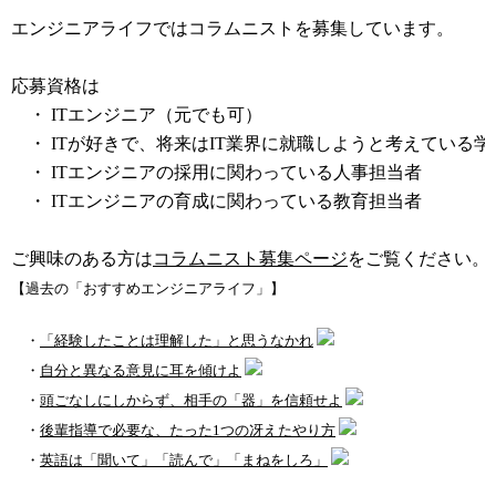
エンジニアライフではコラムニストを募集しています。
応募資格は
・ ITエンジニア（元でも可）
・ ITが好きで、将来はIT業界に就職しようと考えている学
・ ITエンジニアの採用に関わっている人事担当者
・ ITエンジニアの育成に関わっている教育担当者
ご興味のある方は
コラムニスト募集ページ
をご覧ください。
【過去の「おすすめエンジニアライフ」】
・
「経験したことは理解した」と思うなかれ
・
自分と異なる意見に耳を傾けよ
・
頭ごなしにしからず、相手の「器」を信頼せよ
・
後輩指導で必要な、たった1つの冴えたやり方
・
英語は「聞いて」「読んで」「まねをしろ」