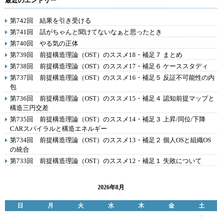
最近のエントリー
第742回 結果を引き受ける
第741回 話がちゃんと聞けてないなぁと思ったとき
第740回 やる気の正体
第739回 前提構造理論（OST）のススメ18・補足７ まとめ
第738回 前提構造理論（OST）のススメ17・補足６ ケーススタディ
第737回 前提構造理論（OST）のススメ16・補足５ 反証不可能性の内
包
第736回 前提構造理論（OST）のススメ15・補足４ 認知前提マップと
構造三円交差
第735回 前提構造理論（OST）のススメ14・補足３ 上昇/同位/下降
CARスパイラルと構造エネルギー
第734回 前提構造理論（OST）のススメ13・補足２ 個人OSと組織OS
の統合
第733回 前提構造理論（OST）のススメ12・補足１ 失敗について
2026年8月
日
月
火
水
木
金
土
1