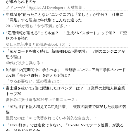
が求められるのか
メドレーが「Applied AI Developer」人材募集：
生成AIを“使ったことない”エンジニアは「楽しさ」が半分？ 仕事に
「満足」する理由は年代別でこんなに違った
20～30代が最も「やや不満」が多い：
“応用情報が消える”って本当？ 「生成AIパスポート」って何？ IT資
格の今を読む
＠IT人気記事まとめ読みeBook（6）：
「AIがコードを書く時代、新職種FDEが需要増」 7割のエンジニアが
思う理由
40代だけ少し異なる：
約8割「内定期間中に学ぶべき」 未経験エンジニア自主学習のハード
ル2位「モチベ維持」を超えた1位は？
「やる必要ない」派の理由とは：
富士通を抜いて2位に躍進したITベンダーは？ IT業界の就職人気企業
トップ20
夏休みに振り返る2026年上半期ニュース：
「AI活用する新人増えてOJT負担増」 複数の調査で露呈した現場の苦
悩
重要なのは「AIに代替されにくい本質的な自走力」：
「Excel好き」では進化できない、「Excel/CSVでデータ連携」が残る
今、AIをどう使うか