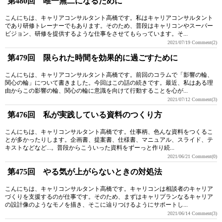
第480回 唯一無二になるために
こんにちは、キャリアコンサルタント高橋です。私はキャリアコンサルタント
であり研修トレーナーでもあります。そのため、普段はキャリコンやスーパー
ビジョン、研修を提供するような仕事をさせてもらっています。そ...
2021/07/19
Comment(2)
第479回 限られた時間を効果的に過ごすために
こんにちは、キャリアコンサルタント高橋です。前回のコラムで「影響の輪、
関心の輪」について書きました。今回はこの話の続きです。最近、私はある理
由からこの影響の輪、関心の輪に意識を向けて行動することを心が...
2021/07/12
Comment(3)
第476回 私が実践している資料のつくり方
こんにちは、キャリコンサルタント高橋です。仕事柄、色んな資料をつくるこ
とが多かったりします。企画書、提案書、仕様書、マニュアル、スライド、テ
キストなどなど...。普段からこういった資料をずーっと作り続...
2021/06/21
Comment(0)
第475回 やる気が上がらないときの対処法
こんにちは、キャリコンサルタント高橋です。キャリコンは相談者のキャリア
づくりを支援するのが仕事です。そのため、まずはキャリプランなるキャリア
の設計像のようなモノを描き、そこに辿りつけるようにサポートし...
2021/06/14
Comment(3)