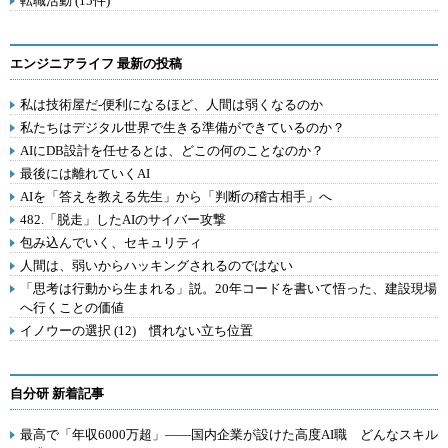
転職活動 (15件)
エンジニアライフ 最新の投稿
私は技術屋だ-便利になるほど、人間は弱くなるのか
私たちはデジタル世界で生きる準備ができているのか？
AIにDB設計を任せるとは、どこの何のことなのか？
最後には離れていくAI
AIを「答えを教える先生」から「判断の稽古相手」へ
482.「脱走」したAIのサイバー攻撃
包み込んでいく、セキュリティ
人間は、弱いからハッキングされるのではない
「思考は行動から生まれる」説。20年コードを書いて悟った、建設現場
へ行くことの価値
イノウーの選択 (12) 慣れない立ち位置
自分研 新着記事
最高で「年収6000万超」――国内企業が設けた高度AI職 どんなスキル