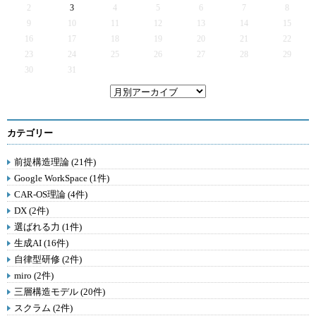
2
3
4
5
6
7
8
9
10
11
12
13
14
15
16
17
18
19
20
21
22
23
24
25
26
27
28
29
30
31
カテゴリー
前提構造理論 (21件)
Google WorkSpace (1件)
CAR-OS理論 (4件)
DX (2件)
選ばれる力 (1件)
生成AI (16件)
自律型研修 (2件)
miro (2件)
三層構造モデル (20件)
スクラム (2件)