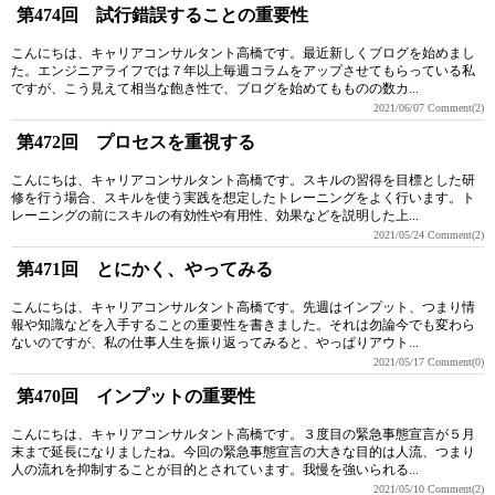
第474回 試行錯誤することの重要性
こんにちは、キャリアコンサルタント高橋です。最近新しくブログを始めまし
た。エンジニアライフでは７年以上毎週コラムをアップさせてもらっている私
ですが、こう見えて相当な飽き性で、ブログを始めてもものの数カ...
2021/06/07
Comment(2)
第472回 プロセスを重視する
こんにちは、キャリアコンサルタント高橋です。スキルの習得を目標とした研
修を行う場合、スキルを使う実践を想定したトレーニングをよく行います。ト
レーニングの前にスキルの有効性や有用性、効果などを説明した上...
2021/05/24
Comment(2)
第471回 とにかく、やってみる
こんにちは、キャリアコンサルタント高橋です。先週はインプット、つまり情
報や知識などを入手することの重要性を書きました。それは勿論今でも変わら
ないのですが、私の仕事人生を振り返ってみると、やっぱりアウト...
2021/05/17
Comment(0)
第470回 インプットの重要性
こんにちは、キャリアコンサルタント高橋です。３度目の緊急事態宣言が５月
末まで延長になりましたね。今回の緊急事態宣言の大きな目的は人流、つまり
人の流れを抑制することが目的とされています。我慢を強いられる...
2021/05/10
Comment(2)