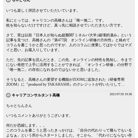
ちゃとらん
いつも楽しく拝読させていただいています。
私にとっては、キャリコンの高橋さんは「唯一無二」です。
他を知らないだけですけど、真っ先に相談させていただきたい方です。
さて、実は以前『日本人が知らぬ超難関｢ミネルバ大学｣破壊的凄み』という
記事を見つけ、高橋さんの『第477回 オンライン研修の方向性』と絡めて
コラムを書こうかと思ったのですが、人のコラムに便乗してばかりではマズ
イと思い、お蔵入りしています。
ただ、先の記事を読んだとき、この先、オンラインの特性を熟知し、今まで
にない発想で上手に活用することができれば、「オンライン研修」の分野で
「唯一無二」の存在になれるのではないかと思いました。
そうなると、高橋さんの要望する機能がZOOMに追加された（研修専用
ZOOM）に『produced by TAKAHASHI』のクレジットが付いたりして…
2021/07/20 19:38
キャリアコンサルタント高橋
ちゃとらんさん
いつもコメントありがとうございます。
何だか恐縮します。。。
このコラムを書こうと思ったきっかけは、「自分の代わりって幾らでもいる
よなぁ」という所からスタートしました。そこから、「代わりにならない存