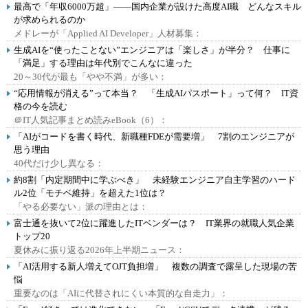
最高で「年収6000万超」――国内企業が設けた高度AI職 どんなスキル
が求められるのか
メドレーが「Applied AI Developer」人材募集：
生成AIを“使ったことない”エンジニアは「楽しさ」が半分？ 仕事に
「満足」する理由は年代別でこんなに違った
20～30代が最も「やや不満」が多い：
“応用情報が消える”って本当？ 「生成AIパスポート」って何？ IT資
格の今を読む
＠IT人気記事まとめ読みeBook（6）：
「AIがコードを書く時代、新職種FDEが需要増」 7割のエンジニアが
思う理由
40代だけ少し異なる：
約8割「内定期間中に学ぶべき」 未経験エンジニア自主学習のハード
ル2位「モチベ維持」を超えた1位は？
「やる必要ない」派の理由とは：
富士通を抜いて2位に躍進したITベンダーは？ IT業界の就職人気企業
トップ20
夏休みに振り返る2026年上半期ニュース：
「AI活用する新人増えてOJT負担増」 複数の調査で露呈した現場の苦
悩
重要なのは「AIに代替されにくい本質的な自走力」：