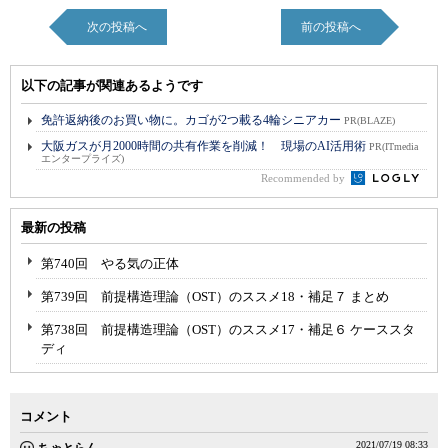
次の投稿へ
前の投稿へ
以下の記事が関連あるようです
免許返納後のお買い物に。カゴが2つ載る4輪シニアカー
PR(BLAZE)
大阪ガスが月2000時間の共有作業を削減！ 現場のAI活用術
PR(ITmedia
エンタープライズ)
Recommended by
最新の投稿
第740回 やる気の正体
第739回 前提構造理論（OST）のススメ18・補足７ まとめ
第738回 前提構造理論（OST）のススメ17・補足６ ケーススタ
ディ
コメント
2021/07/19 08:33