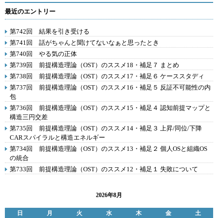
最近のエントリー
第742回 結果を引き受ける
第741回 話がちゃんと聞けてないなぁと思ったとき
第740回 やる気の正体
第739回 前提構造理論（OST）のススメ18・補足７ まとめ
第738回 前提構造理論（OST）のススメ17・補足６ ケーススタディ
第737回 前提構造理論（OST）のススメ16・補足５ 反証不可能性の内
包
第736回 前提構造理論（OST）のススメ15・補足４ 認知前提マップと
構造三円交差
第735回 前提構造理論（OST）のススメ14・補足３ 上昇/同位/下降
CARスパイラルと構造エネルギー
第734回 前提構造理論（OST）のススメ13・補足２ 個人OSと組織OS
の統合
第733回 前提構造理論（OST）のススメ12・補足１ 失敗について
2026年8月
日
月
火
水
木
金
土