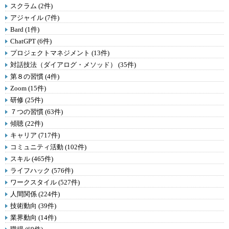
スクラム (2件)
アジャイル (7件)
Bard (1件)
ChatGPT (6件)
プロジェクトマネジメント (13件)
対話技法（ダイアログ・メソッド） (35件)
第８の習慣 (4件)
Zoom (15件)
研修 (25件)
７つの習慣 (63件)
傾聴 (22件)
キャリア (717件)
コミュニティ活動 (102件)
スキル (465件)
ライフハック (576件)
ワークスタイル (527件)
人間関係 (224件)
技術動向 (39件)
業界動向 (14件)