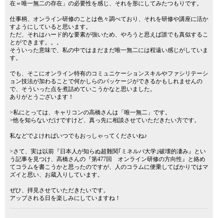
在＝唯一無二の存在」の必要性を感じ、それを形にしてみたつもりです。
仕事柄、オンライン研修のことは色々調べており、それを研修や講座に活か
すようにしていると思います。
ただ、それはハード的な要素が強いため、やろうと思えば誰でも真似するこ
とができます。。。
そういった意味で、私の中ではまだまだ唯一無二には程遠い感じがしていま
す。
でも、そこにオンライン特有のコミュニケーションスキルやファシリテーシ
ョン技法が加わることで何かしらのパッケージができるかもしれませんの
で、そういった点を煮詰めていこうかなと思いました。
ありがとうございます！
>私にとっては、キャリコンの高橋さんは「唯一無二」です。
>他を知らないだけですけど、真っ先に相談させていただきたい方です。
私などでよければいつでもおっしゃってくださいね♪
>さて、実は以前『日本人が知らぬ超難関｢ミネルバ大学｣破壊的凄み』とい
う記事を見つけ、高橋さんの『第477回 オンライン研修の方向性』と絡め
てコラムを書こうかと思ったのですが、人のコラムに便乗してばかりではマ
ズイと思い、お蔵入りしています。
ぜひ、拝見させていただきたいです。
アップされる日を楽しみにしていますね！