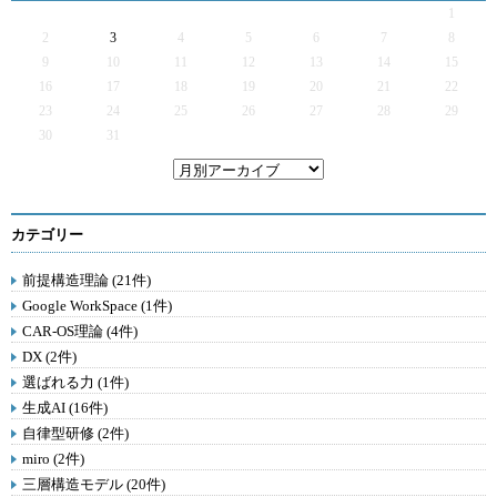
1
2
3
4
5
6
7
8
9
10
11
12
13
14
15
16
17
18
19
20
21
22
23
24
25
26
27
28
29
30
31
カテゴリー
前提構造理論 (21件)
Google WorkSpace (1件)
CAR-OS理論 (4件)
DX (2件)
選ばれる力 (1件)
生成AI (16件)
自律型研修 (2件)
miro (2件)
三層構造モデル (20件)