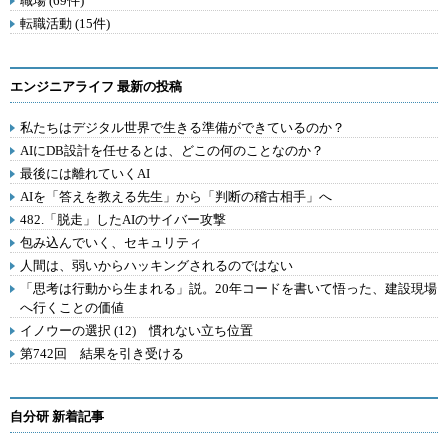
職場 (69件)
転職活動 (15件)
エンジニアライフ 最新の投稿
私たちはデジタル世界で生きる準備ができているのか？
AIにDB設計を任せるとは、どこの何のことなのか？
最後には離れていくAI
AIを「答えを教える先生」から「判断の稽古相手」へ
482.「脱走」したAIのサイバー攻撃
包み込んでいく、セキュリティ
人間は、弱いからハッキングされるのではない
「思考は行動から生まれる」説。20年コードを書いて悟った、建設現場
へ行くことの価値
イノウーの選択 (12) 慣れない立ち位置
第742回 結果を引き受ける
自分研 新着記事