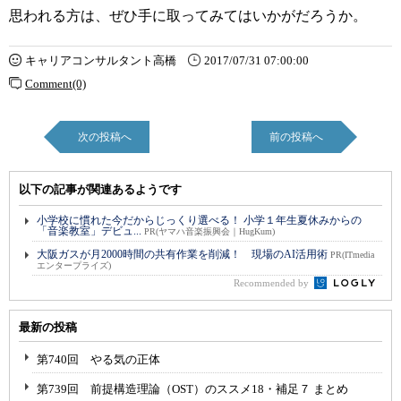
思われる方は、ぜひ手に取ってみてはいかがだろうか。
キャリアコンサルタント高橋
2017/07/31 07:00:00
Comment(0)
次の投稿へ
前の投稿へ
以下の記事が関連あるようです
小学校に慣れた今だからじっくり選べる！ 小学１年生夏休みからの
「音楽教室」デビュ...
PR(ヤマハ音楽振興会｜HugKum)
大阪ガスが月2000時間の共有作業を削減！ 現場のAI活用術
PR(ITmedia
エンタープライズ)
Recommended by
最新の投稿
第740回 やる気の正体
第739回 前提構造理論（OST）のススメ18・補足７ まとめ