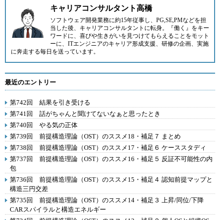
キャリアコンサルタント高橋
ソフトウェア開発業務に約15年従事し、PG,SE,PMなどを担
当した後、キャリアコンサルタントに転身。『働く』をキー
ワードに、喜びや生きがいを見つけてもらえることをモット
ーに、ITエンジニアのキャリア形成支援、研修の企画、実施
に奔走する毎日を送っています。
最近のエントリー
第742回 結果を引き受ける
第741回 話がちゃんと聞けてないなぁと思ったとき
第740回 やる気の正体
第739回 前提構造理論（OST）のススメ18・補足７ まとめ
第738回 前提構造理論（OST）のススメ17・補足６ ケーススタディ
第737回 前提構造理論（OST）のススメ16・補足５ 反証不可能性の内
包
第736回 前提構造理論（OST）のススメ15・補足４ 認知前提マップと
構造三円交差
第735回 前提構造理論（OST）のススメ14・補足３ 上昇/同位/下降
CARスパイラルと構造エネルギー