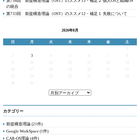
第734回 前提構造理論（OST）のススメ13・補足２ 個人OSと組織OS
の統合
第733回 前提構造理論（OST）のススメ12・補足１ 失敗について
2026年8月
日
月
火
水
木
金
土
1
2
3
4
5
6
7
8
9
10
11
12
13
14
15
16
17
18
19
20
21
22
23
24
25
26
27
28
29
30
31
カテゴリー
前提構造理論 (21件)
Google WorkSpace (1件)
CAR-OS理論 (4件)