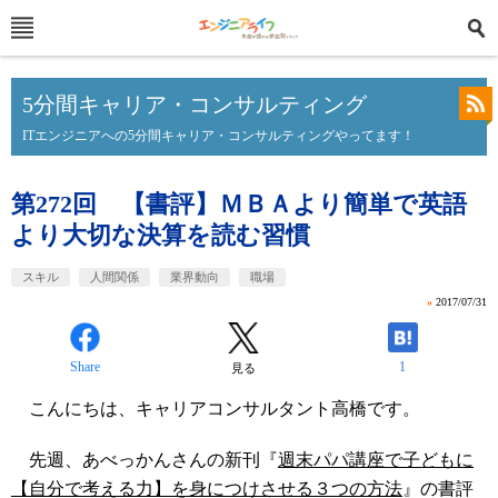
5分間キャリア・コンサルティング
ITエンジニアへの5分間キャリア・コンサルティングやってます！
第272回 【書評】ＭＢＡより簡単で英語
より大切な決算を読む習慣
スキル
人間関係
業界動向
職場
»
2017/07/31
Share
1
見る
こんにちは、キャリアコンサルタント高橋です。
先週、あべっかんさんの新刊『
週末パパ講座で子どもに
【自分で考える力】を身につけさせる３つの方法
』の書評