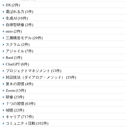
DX (2件)
選ばれる力 (1件)
生成AI (16件)
自律型研修 (2件)
miro (2件)
三層構造モデル (20件)
スクラム (2件)
アジャイル (7件)
Bard (1件)
ChatGPT (6件)
プロジェクトマネジメント (13件)
対話技法（ダイアログ・メソッド） (35件)
第８の習慣 (4件)
Zoom (15件)
研修 (25件)
７つの習慣 (63件)
傾聴 (22件)
キャリア (717件)
コミュニティ活動 (102件)