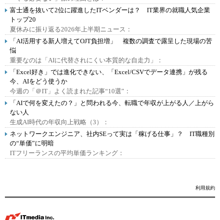
富士通を抜いて2位に躍進したITベンダーは？ IT業界の就職人気企業
トップ20
夏休みに振り返る2026年上半期ニュース：
「AI活用する新人増えてOJT負担増」 複数の調査で露呈した現場の苦
悩
重要なのは「AIに代替されにくい本質的な自走力」：
「Excel好き」では進化できない、「Excel/CSVでデータ連携」が残る
今、AIをどう使うか
今週の「＠IT」よく読まれた記事“10選”：
「AIで何を変えたの？」と問われる今、転職で年収が上がる人／上がら
ない人
生成AI時代の年収向上戦略（3）：
ネットワークエンジニア、社内SEって実は「稼げる仕事」？ IT職種別
の“単価”に明暗
ITフリーランスの平均単価ランキング：
利用規約