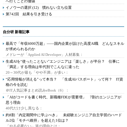
へ行くことの価値
イノウーの選択 (12) 慣れない立ち位置
第742回 結果を引き受ける
自分研 新着記事
最高で「年収6000万超」――国内企業が設けた高度AI職 どんなスキル
が求められるのか
メドレーが「Applied AI Developer」人材募集：
生成AIを“使ったことない”エンジニアは「楽しさ」が半分？ 仕事に
「満足」する理由は年代別でこんなに違った
20～30代が最も「やや不満」が多い：
“応用情報が消える”って本当？ 「生成AIパスポート」って何？ IT資
格の今を読む
＠IT人気記事まとめ読みeBook（6）：
「AIがコードを書く時代、新職種FDEが需要増」 7割のエンジニアが
思う理由
40代だけ少し異なる：
約8割「内定期間中に学ぶべき」 未経験エンジニア自主学習のハード
ル2位「モチベ維持」を超えた1位は？
「やる必要ない」派の理由とは：