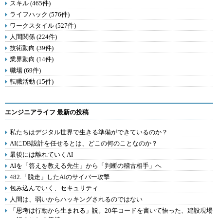
スキル (465件)
ライフハック (576件)
ワークスタイル (527件)
人間関係 (224件)
技術動向 (39件)
業界動向 (14件)
職場 (69件)
転職活動 (15件)
エンジニアライフ 最新の投稿
私たちはデジタル世界で生きる準備ができているのか？
AIにDB設計を任せるとは、どこの何のことなのか？
最後には離れていくAI
AIを「答えを教える先生」から「判断の稽古相手」へ
482.「脱走」したAIのサイバー攻撃
包み込んでいく、セキュリティ
人間は、弱いからハッキングされるのではない
「思考は行動から生まれる」説。20年コードを書いて悟った、建設現場