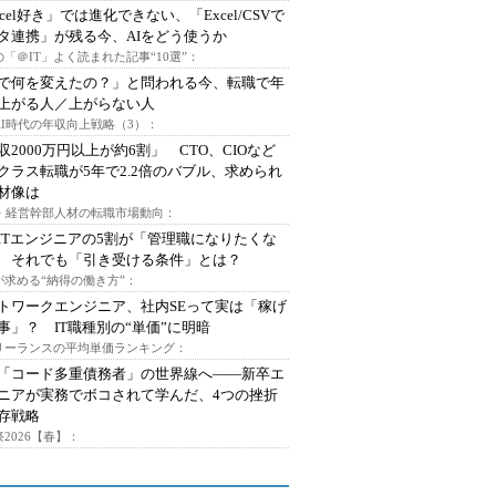
xcel好き」では進化できない、「Excel/CSVで
タ連携」が残る今、AIをどう使うか
「＠IT」よく読まれた記事“10選”：
Iで何を変えたの？」と問われる今、転職で年
上がる人／上がらない人
AI時代の年収向上戦略（3）：
収2000万円以上が約6割」 CTO、CIOなど
クラス転職が5年で2.2倍のバブル、求められ
材像は
O・経営幹部人材の転職市場動向：
ITエンジニアの5割が「管理職になりたくな
 それでも「引き受ける条件」とは？
が求める“納得の働き方”：
トワークエンジニア、社内SEって実は「稼げ
事」？ IT職種別の“単価”に明暗
フリーランスの平均単価ランキング：
で「コード多重債務者」の世界線へ――新卒エ
ニアが実務でボコされて学んだ、4つの挫折
存戦略
2026【春】：