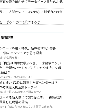
で画面を読み解かせてデータベース設計のお勉
時代に、人間が失ってはいけない判断力とは何
を下げることに抵抗できるか
 新着記事
Iがコードを書く時代、新職種FDEが需要
 7割のエンジニアが思う理由
代だけ少し異なる：
割「内定期間中に学ぶべき」 未経験エンジ
自主学習のハードル2位「モチベ維持」を超
1位は？
る必要ない」派の理由とは：
通を抜いて2位に躍進したITベンダーは？
業界の就職人気企業トップ20
みに振り返る2026年上半期ニュース：
I活用する新人増えてOJT負担増」 複数の調
露呈した現場の苦悩
なのは「AIに代替されにくい本質的な自走力」：