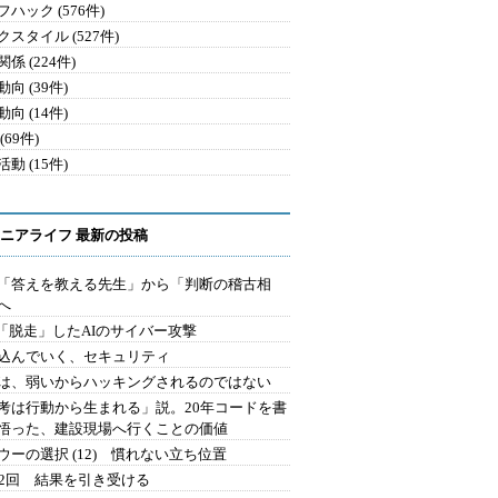
ハック (576件)
クスタイル (527件)
係 (224件)
向 (39件)
向 (14件)
(69件)
動 (15件)
ニアライフ 最新の投稿
を「答えを教える先生」から「判断の稽古相
へ
2.「脱走」したAIのサイバー攻撃
込んでいく、セキュリティ
は、弱いからハッキングされるのではない
考は行動から生まれる」説。20年コードを書
悟った、建設現場へ行くことの価値
ウーの選択 (12) 慣れない立ち位置
42回 結果を引き受ける