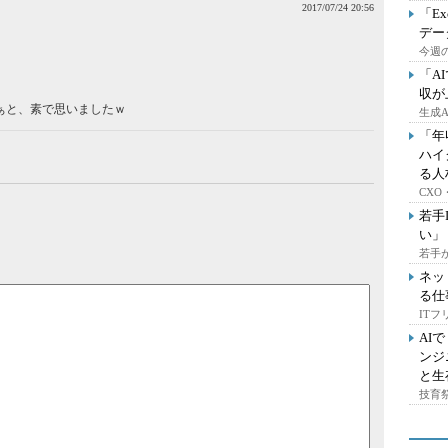
2017/07/24 20:56
「E
デー
今週の
「A
収が
ぁと、素で思いましたｗ
生成
「年
ハイ
る人
CX
若手
い」
若手
ネッ
る仕
IT
AI
ンジ
と生
技育祭