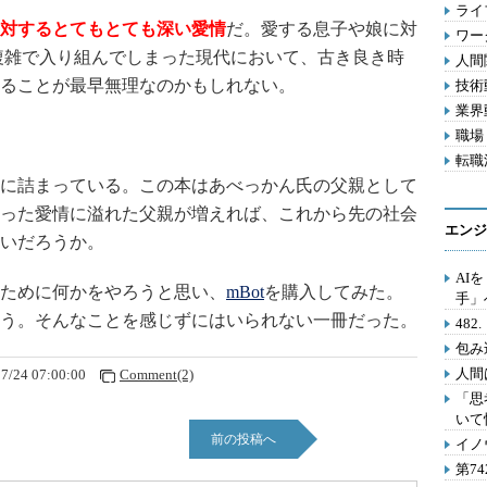
ライフ
対するとてもとても深い愛情
だ。愛する息子や娘に対
ワー
複雑で入り組んでしまった現代において、古き良き時
人間関
ることが最早無理なのかもしれない。
技術動
業界動
職場 
転職活
に詰まっている。この本はあべっかん氏の父親として
った愛情に溢れた父親が増えれば、これから先の社会
エンジ
いだろうか。
AI
ために何かをやろうと思い、
mBot
を購入してみた。
手」
う。そんなことを感じずにはいられない一冊だった。
48
包み
人間
7/24 07:00:00
Comment(2)
「思
いて
前の投稿へ
イノ
第7