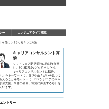
シー
エンジニアライフ憲章
力】を身につけさせる３つの方法：
キャリアコンサルタント高
橋
ソフトウェア開発業務に約15年従事
し、PG,SE,PMなどを担当した後、
キャリアコンサルタントに転身。
く』をキーワードに、喜びや生きがいを見つけ
らえることをモットーに、ITエンジニアのキャ
形成支援、研修の企画、実施に奔走する毎日を
ています。
エントリー