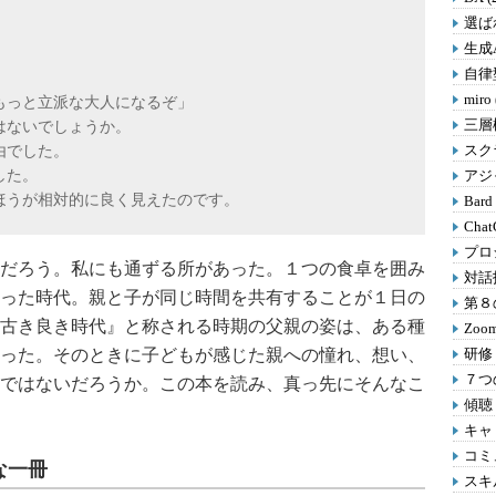
選ばれ
生成A
自律型
miro
もっと立派な大人になるぞ」
三層
はないでしょうか。
スクラ
由でした。
した。
アジャ
うが相対的に良く見えたのです。
Bard
Chat
プロ
だろう。私にも通ずる所があった。１つの食卓を囲み
対話
った時代。親と子が同じ時間を共有することが１日の
第８の
古き良き時代』と称される時期の父親の姿は、ある種
Zoom
った。そのときに子どもが感じた親への憧れ、想い、
研修 
７つの
ではないだろうか。この本を読み、真っ先にそんなこ
傾聴 
キャリ
コミ
な一冊
スキル