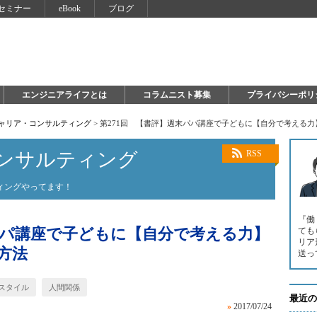
セミナー
eBook
ブログ
エンジニアライフとは
コラムニスト募集
プライバシーポリ
キャリア・コンサルティング
>
第271回 【書評】週末パパ講座で子どもに【自分で考える
ンサルティング
RSS
ィングやってます！
『働
パパ講座で子どもに【自分で考える力】
ても
リア
方法
送っ
スタイル
人間関係
最近の
»
2017/07/24