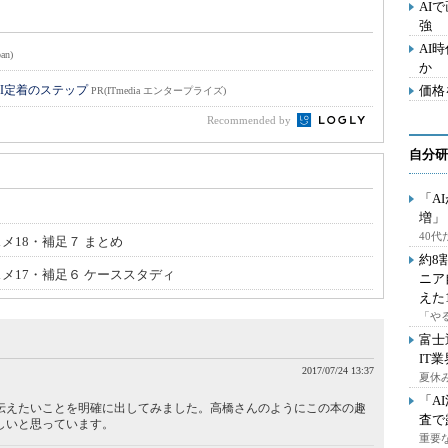
AI
強
AI
an)
か
I定着のステップ
価格
PR(ITmedia エンタープライズ)
Recommended by
自分研
「A
増」
40
メ18・補足７ まとめ
約8
スメ17・補足６ ケーススタディ
ニア
えた
「や
富士
IT
2017/07/24 13:37
夏休
「A
伝えたいことを明確に出してみました。高橋さんのようにこの本の趣
査で
しいと思っています。
重要