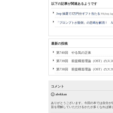
以下の記事が関連あるようです
Jeep 抽選で3万円分ギフト当たる
PR(Jeep Jap
「プロンプトが面倒」の悲鳴を解消！ A
最新の投稿
第740回 やる気の正体
第739回 前提構造理論（OST）のスス
第738回 前提構造理論（OST）のス
コメント
abekkan
ありがとうございます。今回の本では自分が
旨を理解していただけるかたが多くなれば嬉