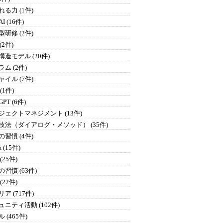
る力 (1件)
I (16件)
研修 (2件)
 (2件)
構造モデル (20件)
ム (2件)
イル (7件)
 (1件)
GPT (6件)
ジェクトマネジメント (13件)
技法（ダイアログ・メソッド） (35件)
習慣 (4件)
 (15件)
(25件)
習慣 (63件)
(22件)
ア (717件)
ュニティ活動 (102件)
 (465件)