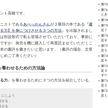
第7
第7
ント高橋です。
とき
第7
ニストである
あべっかんさん
が３冊目の本である『
週
第7
足７
る力】を身につけさせる３つの方法
』を出版されまし
第7
は対談形式で私も登場させていただいており、事前に
足６
ですが、発売を機に購入して再度読ませていただくこ
第7
本の書評を書きたいと思います。（書評の場合、文章
足５
じめご了承ください）
第7
足４
第7
を養わせるための方法論
足３
ギー
る力
』を養わせるために３つの方法を紹介している。
第7
足２
第7
足１
」にしよう
ばせる
見せる