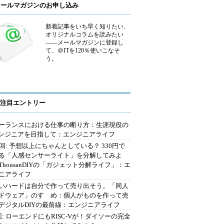
メールマガジンのお申し込み
新着記事をいち早く知りたい、
オリジナルコラムを読みたい
――メールマガジンに登録し
て、＠ITを120％使いこなそ
う。
注目エントリー
ーランスにおける仕事の断り方：生涯現役の
エンジニアを目指して：エンジニアライフ
2回: 予想以上にちゃんとしている？ 330円で
る「人感センサーライト」を分解してみよ
ThousanDIYの「ガジェット分解ライフ」：エ
ニアライフ
いハードは自分で作って売り出そう。「同人
ドウェア」のすゝめ：個人がものを作って売
デジタルDIYの最前線：エンジニアライフ
回: ローエンドにもRISC-Vが！ダイソーの完全