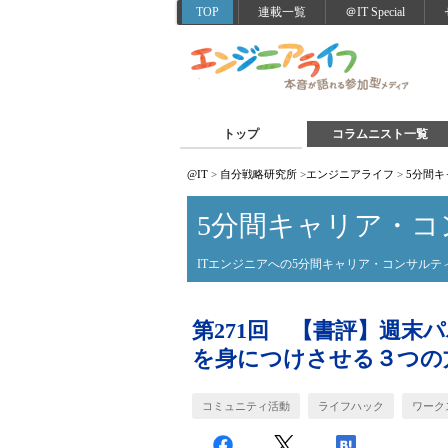
TOP
連載一覧
＠IT Special
トップ
コラムニスト一覧
@IT
>
自分戦略研究所
>
エンジニアライフ
>
5分間
5分間キャリア・コ
ITエンジニアへの5分間キャリア・コンサルテ
第271回 【書評】週末
を身につけさせる３つの
コミュニティ活動
ライフハック
ワーク