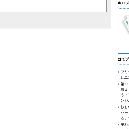
＠IT
はてブ
フリ
IT
第2
買え
う：
ンジ
欲し
ハー
る、
第3