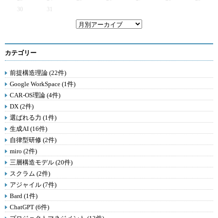
30
31
カテゴリー
前提構造理論 (22件)
Google WorkSpace (1件)
CAR-OS理論 (4件)
DX (2件)
選ばれる力 (1件)
生成AI (16件)
自律型研修 (2件)
miro (2件)
三層構造モデル (20件)
スクラム (2件)
アジャイル (7件)
Bard (1件)
ChatGPT (6件)