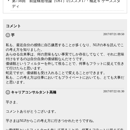
第738回 前提構造理論（OST）のススメ17・補足６ ケーススタ
ディ
コメント
2017/07/21 09:50
芋
私も、最近自分の感情に自己嫌悪することが多くなり、NLPの本を読んでこ
の考え方を知りました。
あらゆる出来事は、何の意味もない事実でしか存在してなくて、それに意味
付けをするのは自分自身の価値観なんだそうです。
価値観というフィルターを外して視ることで、何事もフラットに捉えて生き
て行けたらと思います。
蛇足ですが、価値観も受け入れることで変えることができます。
私も、この考え方は仕事においてもプライベートにおいても、とても大事だ
と思います。
2017/07/22 01:30
キャリアコンサルタント高橋
芋さま、
コメントありがとうございます。
芋さまはNLPからこの考え方に行きつかれたそうですね。