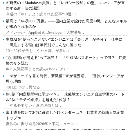
AI時代の「Markdown負債」と「レガシー脱却」の壁、エンジニアが直
面する新・旧の課題
今週の「＠IT」よく読まれた記事“10選”：
最高で「年収6000万超」――国内企業が設けた高度AI職 どんなスキル
が求められるのか
メドレーが「Applied AI Developer」人材募集：
生成AIを“使ったことない”エンジニアは「楽しさ」が半分？ 仕事に
「満足」する理由は年代別でこんなに違った
20～30代が最も「やや不満」が多い：
“応用情報が消える”って本当？ 「生成AIパスポート」って何？ IT資
格の今を読む
＠IT人気記事まとめ読みeBook（6）：
「AIがコードを書く時代、新職種FDEが需要増」 7割のエンジニアが
思う理由
40代だけ少し異なる：
約8割「内定期間中に学ぶべき」 未経験エンジニア自主学習のハード
ル2位「モチベ維持」を超えた1位は？
「やる必要ない」派の理由とは：
富士通を抜いて2位に躍進したITベンダーは？ IT業界の就職人気企業
トップ20
夏休みに振り返る2026年上半期ニュース：