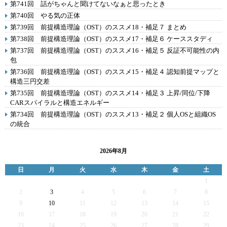
第741回 話がちゃんと聞けてないなぁと思ったとき
第740回 やる気の正体
第739回 前提構造理論（OST）のススメ18・補足７ まとめ
第738回 前提構造理論（OST）のススメ17・補足６ ケーススタディ
第737回 前提構造理論（OST）のススメ16・補足５ 反証不可能性の内
包
第736回 前提構造理論（OST）のススメ15・補足４ 認知前提マップと
構造三円交差
第735回 前提構造理論（OST）のススメ14・補足３ 上昇/同位/下降
CARスパイラルと構造エネルギー
第734回 前提構造理論（OST）のススメ13・補足２ 個人OSと組織OS
の統合
2026年8月
日
月
火
水
木
金
土
1
2
3
4
5
6
7
8
9
10
11
12
13
14
15
16
17
18
19
20
21
22
23
24
25
26
27
28
29