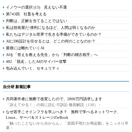
イノウーの選択 (13) 見えない不運
第743回 社畜を考える
判断は、正解を当てることではない
私は技術屋だ-便利になるほど、人間は弱くなるのか
私たちはデジタル世界で生きる準備ができているのか？
AIにDB設計を任せるとは、どこの何のことなのか？
最後には離れていくAI
AIを「答えを教える先生」から「判断の稽古相手」へ
482.「脱走」したAIのサイバー攻撃
包み込んでいく、セキュリティ
自分研 新着記事
共同著作者に無断で改変したので、2800万円請求します
「訴えてやる！」の前に読む IT訴訟 徹底解説（138）：
なぜ若手こそインフラを学ぶべき？ 無料で学べるネットワーク、
Linux、サーバ＆ストレージのeBook
「触ったことないから分からん」「原因不明だが再起動」をこっそり卒
業：