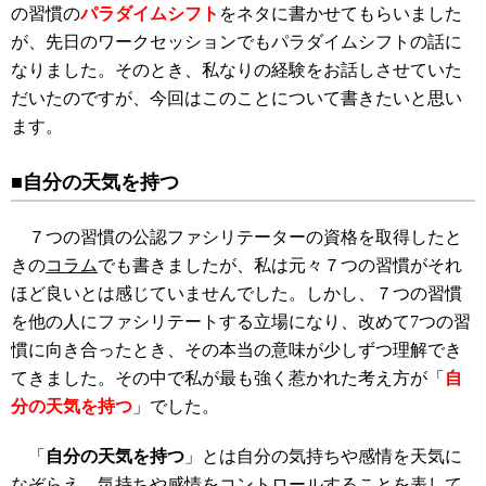
の習慣の
パラダイムシフト
をネタに書かせてもらいました
が、先日のワークセッションでもパラダイムシフトの話に
なりました。そのとき、私なりの経験をお話しさせていた
だいたのですが、今回はこのことについて書きたいと思い
ます。
■自分の天気を持つ
７つの習慣の公認ファシリテーターの資格を取得したと
きの
コラム
でも書きましたが、私は元々７つの習慣がそれ
ほど良いとは感じていませんでした。しかし、７つの習慣
を他の人にファシリテートする立場になり、改めて7つの習
慣に向き合ったとき、その本当の意味が少しずつ理解でき
てきました。その中で私が最も強く惹かれた考え方が「
自
分の天気を持つ
」でした。
「
自分の天気を持つ
」とは自分の気持ちや感情を天気に
なぞらえ、気持ちや感情をコントロールすることを表して