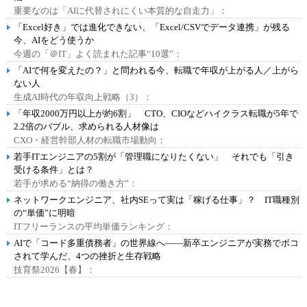
重要なのは「AIに代替されにくい本質的な自走力」：
「Excel好き」では進化できない、「Excel/CSVでデータ連携」が残る
今、AIをどう使うか
今週の「＠IT」よく読まれた記事“10選”：
「AIで何を変えたの？」と問われる今、転職で年収が上がる人／上がら
ない人
生成AI時代の年収向上戦略（3）：
「年収2000万円以上が約6割」 CTO、CIOなどハイクラス転職が5年で
2.2倍のバブル、求められる人材像は
CXO・経営幹部人材の転職市場動向：
若手ITエンジニアの5割が「管理職になりたくない」 それでも「引き
受ける条件」とは？
若手が求める“納得の働き方”：
ネットワークエンジニア、社内SEって実は「稼げる仕事」？ IT職種別
の“単価”に明暗
ITフリーランスの平均単価ランキング：
AIで「コード多重債務者」の世界線へ――新卒エンジニアが実務でボコ
されて学んだ、4つの挫折と生存戦略
技育祭2026【春】：