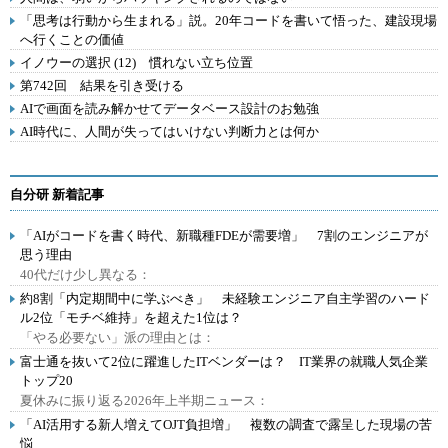
「思考は行動から生まれる」説。20年コードを書いて悟った、建設現場
へ行くことの価値
イノウーの選択 (12) 慣れない立ち位置
第742回 結果を引き受ける
AIで画面を読み解かせてデータベース設計のお勉強
AI時代に、人間が失ってはいけない判断力とは何か
自分研 新着記事
「AIがコードを書く時代、新職種FDEが需要増」 7割のエンジニアが
思う理由
40代だけ少し異なる：
約8割「内定期間中に学ぶべき」 未経験エンジニア自主学習のハード
ル2位「モチベ維持」を超えた1位は？
「やる必要ない」派の理由とは：
富士通を抜いて2位に躍進したITベンダーは？ IT業界の就職人気企業
トップ20
夏休みに振り返る2026年上半期ニュース：
「AI活用する新人増えてOJT負担増」 複数の調査で露呈した現場の苦
悩