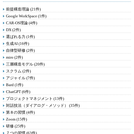
前提構造理論 (21件)
Google WorkSpace (1件)
CAR-OS理論 (4件)
DX (2件)
選ばれる力 (1件)
生成AI (16件)
自律型研修 (2件)
miro (2件)
三層構造モデル (20件)
スクラム (2件)
アジャイル (7件)
Bard (1件)
ChatGPT (6件)
プロジェクトマネジメント (13件)
対話技法（ダイアログ・メソッド） (35件)
第８の習慣 (4件)
Zoom (15件)
研修 (25件)
７つの習慣 (63件)