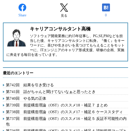
Share
0
見る
キャリアコンサルタント高橋
ソフトウェア開発業務に約15年従事し、PG,SE,PMなどを担
当した後、キャリアコンサルタントに転身。『働く』をキー
ワードに、喜びや生きがいを見つけてもらえることをモット
ーに、ITエンジニアのキャリア形成支援、研修の企画、実施
に奔走する毎日を送っています。
最近のエントリー
第742回 結果を引き受ける
第741回 話がちゃんと聞けてないなぁと思ったとき
第740回 やる気の正体
第739回 前提構造理論（OST）のススメ18・補足７ まとめ
第738回 前提構造理論（OST）のススメ17・補足６ ケーススタディ
第737回 前提構造理論（OST）のススメ16・補足５ 反証不可能性の内
包
第736回 前提構造理論（OST）のススメ15・補足４ 認知前提マップと