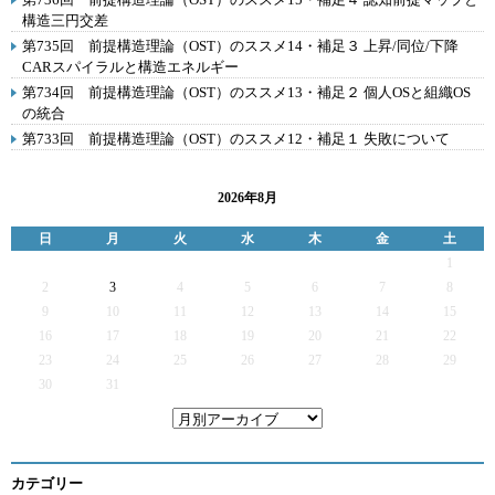
構造三円交差
第735回 前提構造理論（OST）のススメ14・補足３ 上昇/同位/下降
CARスパイラルと構造エネルギー
第734回 前提構造理論（OST）のススメ13・補足２ 個人OSと組織OS
の統合
第733回 前提構造理論（OST）のススメ12・補足１ 失敗について
2026年8月
日
月
火
水
木
金
土
1
2
3
4
5
6
7
8
9
10
11
12
13
14
15
16
17
18
19
20
21
22
23
24
25
26
27
28
29
30
31
カテゴリー