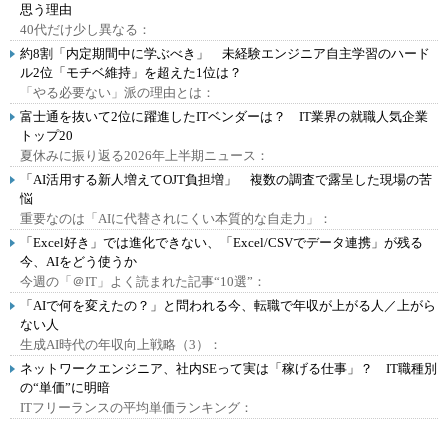
思う理由
40代だけ少し異なる：
約8割「内定期間中に学ぶべき」 未経験エンジニア自主学習のハード
ル2位「モチベ維持」を超えた1位は？
「やる必要ない」派の理由とは：
富士通を抜いて2位に躍進したITベンダーは？ IT業界の就職人気企業
トップ20
夏休みに振り返る2026年上半期ニュース：
「AI活用する新人増えてOJT負担増」 複数の調査で露呈した現場の苦
悩
重要なのは「AIに代替されにくい本質的な自走力」：
「Excel好き」では進化できない、「Excel/CSVでデータ連携」が残る
今、AIをどう使うか
今週の「＠IT」よく読まれた記事“10選”：
「AIで何を変えたの？」と問われる今、転職で年収が上がる人／上がら
ない人
生成AI時代の年収向上戦略（3）：
ネットワークエンジニア、社内SEって実は「稼げる仕事」？ IT職種別
の“単価”に明暗
ITフリーランスの平均単価ランキング：