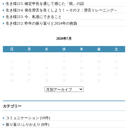
生き様215. 確定申告を通して感じた「税」の話
生き様214. 発生滑舌を良くしよう！～その２：滑舌トレーニング～
生き様213. 今、私達にできること
生き様212. 昨年の振り返りと2024年の抱負
2026年7月
日
月
火
水
木
金
土
1
2
3
4
5
6
7
8
9
10
11
12
13
14
15
16
17
18
19
20
21
22
23
24
25
26
27
28
29
30
31
カテゴリー
コミュニケーション (10件)
振り返り/ふりかえり (8件)