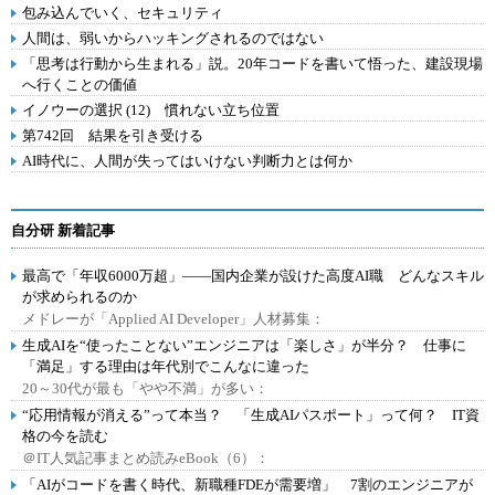
包み込んでいく、セキュリティ
人間は、弱いからハッキングされるのではない
「思考は行動から生まれる」説。20年コードを書いて悟った、建設現場
へ行くことの価値
イノウーの選択 (12) 慣れない立ち位置
第742回 結果を引き受ける
AI時代に、人間が失ってはいけない判断力とは何か
自分研 新着記事
最高で「年収6000万超」――国内企業が設けた高度AI職 どんなスキル
が求められるのか
メドレーが「Applied AI Developer」人材募集：
生成AIを“使ったことない”エンジニアは「楽しさ」が半分？ 仕事に
「満足」する理由は年代別でこんなに違った
20～30代が最も「やや不満」が多い：
“応用情報が消える”って本当？ 「生成AIパスポート」って何？ IT資
格の今を読む
＠IT人気記事まとめ読みeBook（6）：
「AIがコードを書く時代、新職種FDEが需要増」 7割のエンジニアが