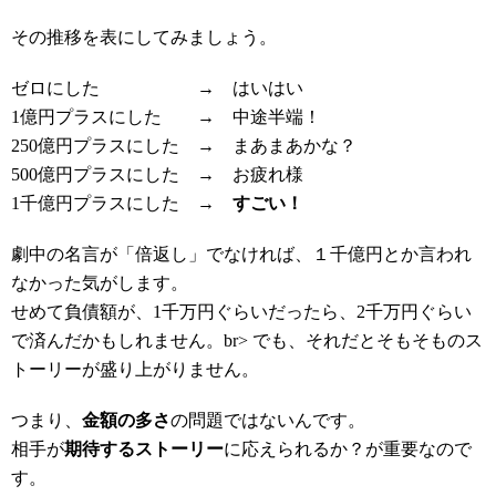
その推移を表にしてみましょう。
ゼロにした
→
はいはい
1億円プラスにした
→
中途半端！
250億円プラスにした
→
まあまあかな？
500億円プラスにした
→
お疲れ様
1千億円プラスにした
→
すごい！
劇中の名言が「倍返し」でなければ、１千億円とか言われ
なかった気がします。
せめて負債額が、1千万円ぐらいだったら、2千万円ぐらい
で済んだかもしれません。br> でも、それだとそもそものス
トーリーが盛り上がりません。
つまり、
金額の多さ
の問題ではないんです。
相手が
期待するストーリー
に応えられるか？が重要なので
す。