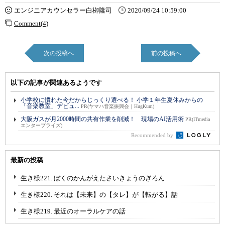
エンジニアカウンセラー白栁隆司
2020/09/24 10:59:00
Comment(4)
次の投稿へ
前の投稿へ
以下の記事が関連あるようです
小学校に慣れた今だからじっくり選べる！ 小学１年生夏休みからの
「音楽教室」デビュ...
PR(ヤマハ音楽振興会｜HugKum)
大阪ガスが月2000時間の共有作業を削減！ 現場のAI活用術
PR(ITmedia
エンタープライズ)
Recommended by
最新の投稿
生き様221. ぼくのかんがえたさいきょうのぎろん
生き様220. それは【未来】の【タレ】が【転がる】話
生き様219. 最近のオーラルケアの話