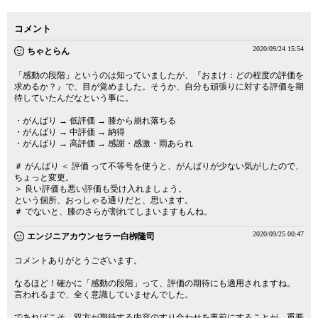
コメント
2020/09/24 15:54
ちゃとらん
「感動の段階」というのは知っていましたが、『おまけ：どの程度の評価を
求めるか？』で、目が覚めました。そうか、自分も頑張りに対する評価を期
待していたんだなという事に。
・がんばり → 低評価 → 膝から崩れ落ちる
・がんばり → 中評価 → 納得
・がんばり → 高評価 → 感謝・感激・雨あられ
＃ がんばり ＜ 評価 って不等号を使うと、がんばりが少ない気がしたので、
ちょっと変更。
＞ 良い評価も悪い評価も受け入れましょう。
という個所、おっしゃる通りだと、思います。
＃ でないと、膝のさらが割れてしまいますもんね。
2020/09/25 00:47
エンジニアカウンセラー白栁隆司
コメントありがとうございます。
なるほど！確かに「感動の段階」って、評価の期待にも適用されますね。
言われるまで、全く意識していませんでした。
であればこそ、双方が期待する内容のすり合わせを事前にすることが、重要