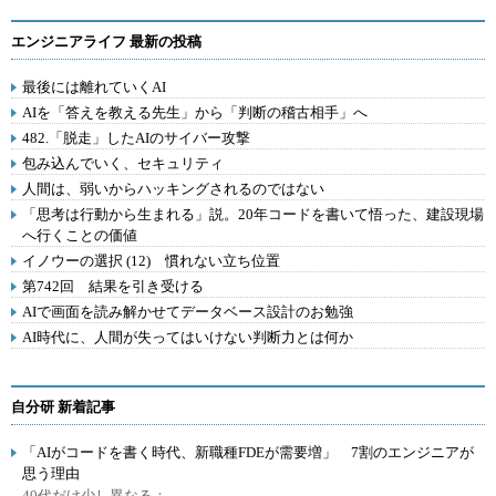
エンジニアライフ 最新の投稿
最後には離れていくAI
AIを「答えを教える先生」から「判断の稽古相手」へ
482.「脱走」したAIのサイバー攻撃
包み込んでいく、セキュリティ
人間は、弱いからハッキングされるのではない
「思考は行動から生まれる」説。20年コードを書いて悟った、建設現場
へ行くことの価値
イノウーの選択 (12) 慣れない立ち位置
第742回 結果を引き受ける
AIで画面を読み解かせてデータベース設計のお勉強
AI時代に、人間が失ってはいけない判断力とは何か
自分研 新着記事
「AIがコードを書く時代、新職種FDEが需要増」 7割のエンジニアが
思う理由
40代だけ少し異なる：