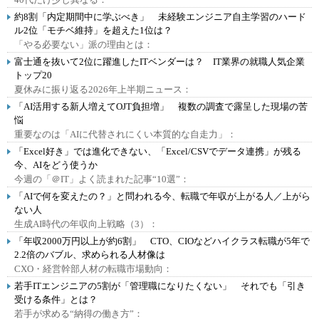
約8割「内定期間中に学ぶべき」 未経験エンジニア自主学習のハード
ル2位「モチベ維持」を超えた1位は？
「やる必要ない」派の理由とは：
富士通を抜いて2位に躍進したITベンダーは？ IT業界の就職人気企業
トップ20
夏休みに振り返る2026年上半期ニュース：
「AI活用する新人増えてOJT負担増」 複数の調査で露呈した現場の苦
悩
重要なのは「AIに代替されにくい本質的な自走力」：
「Excel好き」では進化できない、「Excel/CSVでデータ連携」が残る
今、AIをどう使うか
今週の「＠IT」よく読まれた記事“10選”：
「AIで何を変えたの？」と問われる今、転職で年収が上がる人／上がら
ない人
生成AI時代の年収向上戦略（3）：
「年収2000万円以上が約6割」 CTO、CIOなどハイクラス転職が5年で
2.2倍のバブル、求められる人材像は
CXO・経営幹部人材の転職市場動向：
若手ITエンジニアの5割が「管理職になりたくない」 それでも「引き
受ける条件」とは？
若手が求める“納得の働き方”：