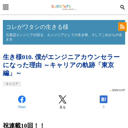
コレがワタシの生きる様
元底辺エンジニアが語る、エンジニアとしての生き様、そしてこれからの生
き方
生き様010. 僕がエンジニアカウンセラー
になった理由 ～キャリアの軌跡「東京
編」～
キャリア
»
2019/11/07
Share
3
見る
祝連載10回！！