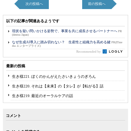
次の投稿へ
前の投稿へ
以下の記事が関連あるようです
現状を疑い問いかける姿勢で、事業を共に成長させるパートナーへ
PR
(dentsu Japan)
なぜ生成AI導入に踏み切れない？ 生産性と組織力を高める鍵
PR(ITme
dia エンタープライズ)
Recommended by
最新の投稿
生き様221. ぼくのかんがえたさいきょうのぎろん
生き様220. それは【未来】の【タレ】が【転がる】話
生き様219. 最近のオーラルケアの話
コメント