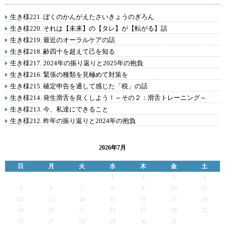
生き様221. ぼくのかんがえたさいきょうのぎろん
生き様220. それは【未来】の【タレ】が【転がる】話
生き様219. 最近のオーラルケアの話
生き様218. 齢四十を超えて己を知る
生き様217. 2024年の振り返りと2025年の抱負
生き様216. 緊張の種類を見極めて対策を
生き様215. 確定申告を通して感じた「税」の話
生き様214. 発生滑舌を良くしよう！～その２：滑舌トレーニング～
生き様213. 今、私達にできること
生き様212. 昨年の振り返りと2024年の抱負
2026年7月
日
月
火
水
木
金
土
1
2
3
4
5
6
7
8
9
10
11
12
13
14
15
16
17
18
19
20
21
22
23
24
25
26
27
28
29
30
31