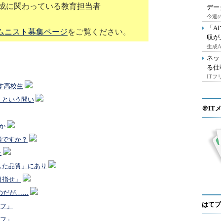
育成に関わっている教育担当者
デー
今週の
「A
ムニスト募集ページ
をご覧ください。
収が
生成
ネッ
る仕
IT
す高校生
」という問い
＠IT
か
適ですか？
た
した品質」にあり
目指せ」
のだが……
はてブ
イフ」
イフ」