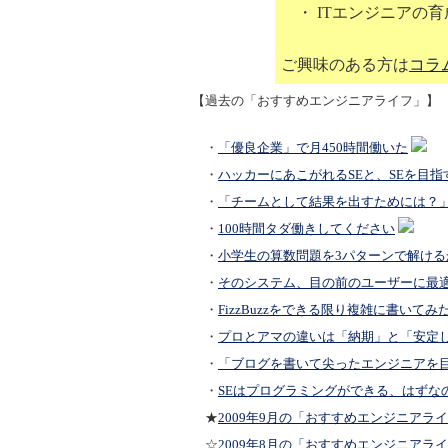
・ ITエンジニアの
ご興味のある方は
コラ
【過去の「おすすめエンジニアライフ」】
・
「優良企業」で月450時間働いた
・
ハッカーにあこがれるSEと、SEを目指
・
「チームとして結果を出すためには？
・
100時間タダ働きしてください
・
小学生の算数問題を3パターンで解ける
・
そのシステム、目の前のユーザーに最
・
FizzBuzzをできる限り複雑に書いてみ
・
プロとアマの違いは「納期」と「安定
・
「ブログを書いて尖ったエンジニアを
・
SEはプログラミングができる、はずな
★
2009年9月の「おすすめエンジニアラ
☆
2009年8月の「おすすめエンジニアラ