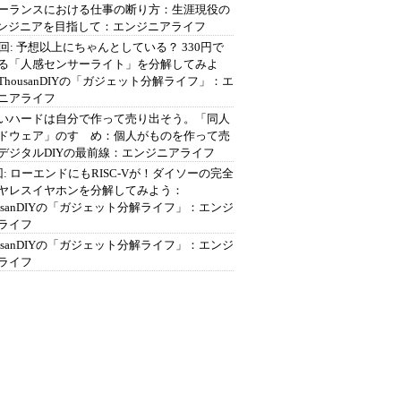
ーランスにおける仕事の断り方：生涯現役の
エンジニアを目指して：エンジニアライフ
2回: 予想以上にちゃんとしている？ 330円で
る「人感センサーライト」を分解してみよ
ThousanDIYの「ガジェット分解ライフ」：エ
ニアライフ
いハードは自分で作って売り出そう。「同人
ドウェア」のすゝめ：個人がものを作って売
デジタルDIYの最前線：エンジニアライフ
回: ローエンドにもRISC-Vが！ダイソーの完全
ヤレスイヤホンを分解してみよう：
ousanDIYの「ガジェット分解ライフ」：エンジ
ライフ
ousanDIYの「ガジェット分解ライフ」：エンジ
ライフ