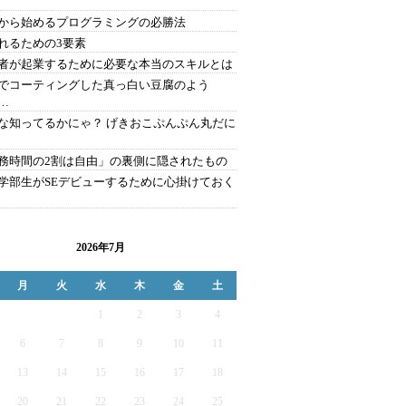
から始めるプログラミングの必勝法
れるための3要素
者が起業するために必要な本当のスキルとは
でコーティングした真っ白い豆腐のよう
…
な知ってるかにゃ？ げきおこぷんぷん丸だに
務時間の2割は自由」の裏側に隠されたもの
学部生がSEデビューするために心掛けておく
2026年7月
月
火
水
木
金
土
1
2
3
4
6
7
8
9
10
11
13
14
15
16
17
18
20
21
22
23
24
25