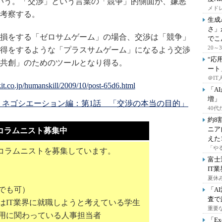
いう。「交渉」という言葉の「競争」的側面が、嫌悪
メドレ
考察する。
生成
さ」
損をする「ゼロサムゲーム」の場合、交渉は「競争」
でこ
20
得をするような「プラスサムゲーム」になるよう交渉
“応
共創」のためのツールとなり得る。
ート
＠IT
「A
増」
: ネゴシエーション編：第1話 「交渉の本当の目的」
40
約8
ニア
コラムニスト募集中
えた
「や
コラムニストを募集しています。
富士
IT
夏休
でも可）
「A
査で
はIT業界に就職しようと考えている学生
重要
採用に関わっている人事担当者
「E