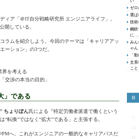
い
ゼロ
選ば
ィア「＠IT自分戦略研究所 エンジニアライフ」。
技術
を公開している。
鋼鉄
に…
コラムを紹介しよう。今回のテーマは「キャリアアッ
みん
ゃん
エーション」の3つだ。
「勤
文系
こと
業界を考える
 「交渉の本当の目的」
大」である
日
ア
ちょりぽん
氏による『特定労働者派遣で働くという
5
は“転換”ではなく“拡大”である」と主張する。
12
やPMへ。これがエンジニアの一般的なキャリアパスだ
19