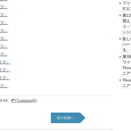
フリ
イフ」
IT
イフ」
第2
買え
イフ」
う：
イフ」
ンジ
イフ」
欲し
ハー
イフ」
る、
イフ」
第3
ワイ
イフ」
Th
イフ」
ニア
イフ」
Th
ニア
イフ」
38:04
Comment(0)
前の投稿へ