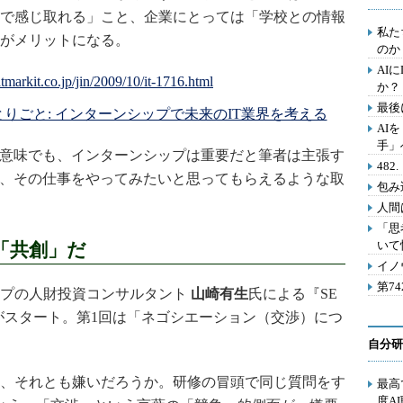
で感じ取れる」こと、企業にとっては「学校との情報
私た
がメリットになる。
のか
AI
か？
最後
りごと: インターンシップで未来のIT業界を考える
AI
手」
意味でも、インターンシップは重要だと筆者は主張す
48
ち、その仕事をやってみたいと思ってもらえるような取
包み
人間
「思
いて
「共創」だ
イノ
第7
プの人財投資コンサルタント
山崎有生
氏による『SE
がスタート。第1回は「ネゴシエーション（交渉）につ
自分研
、それとも嫌いだろうか。研修の冒頭で同じ質問をす
最高
度A