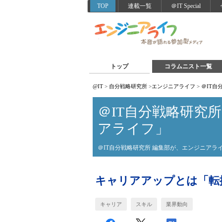
TOP
連載一覧
＠IT Special
トップ
コラムニスト一覧
@IT
>
自分戦略研究所
>
エンジニアライフ
>
＠IT
＠IT自分戦略研究
アライフ」
＠IT自分戦略研究所 編集部が、エンジニア
キャリアアップとは「転
キャリア
スキル
業界動向