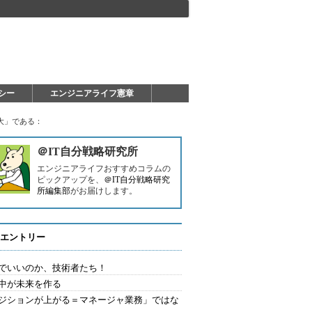
シー
エンジニアライフ憲章
大」である：
＠IT自分戦略研究所
エンジニアライフおすすめコラムの
ピックアップを、
＠IT自分戦略研究
所編集部
がお届けします。
エントリー
でいいのか、技術者たち！
中が未来を作る
ジションが上がる＝マネージャ業務」ではな