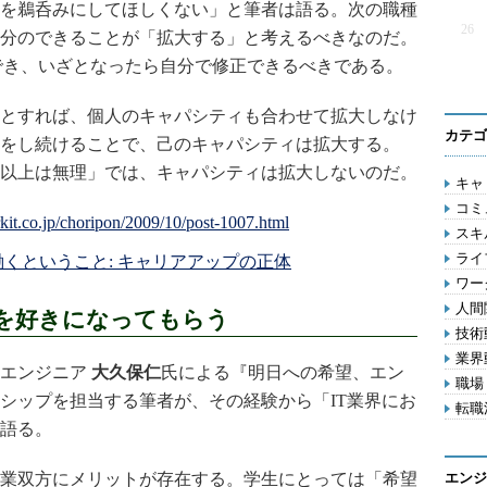
を鵜呑みにしてほしくない」と筆者は語る。次の職種
26
分のできることが「拡大する」と考えるべきなのだ。
でき、いざとなったら自分で修正できるべきである。
とすれば、個人のキャパシティも合わせて拡大しなけ
カテゴ
をし続けることで、己のキャパシティは拡大する。
以上は無理」では、キャパシティは拡大しないのだ。
キャリ
コミ
スキル
ライフ
くということ: キャリアアップの正体
ワー
人間関
Tを好きになってもらう
技術動
業界動
エンジニア
大久保仁
氏による『明日への希望、エン
職場 
シップを担当する筆者が、その経験から「IT業界にお
転職活
語る。
業双方にメリットが存在する。学生にとっては「希望
エンジ