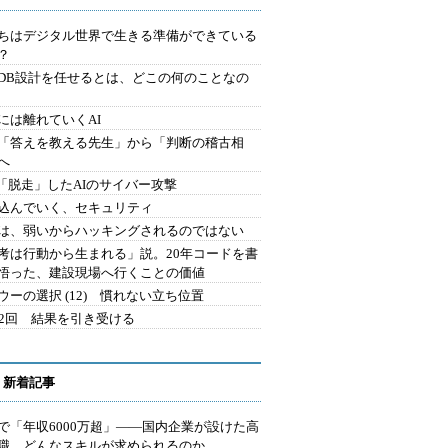
ちはデジタル世界で生きる準備ができている
？
にDB設計を任せるとは、どこの何のことなの
には離れていくAI
を「答えを教える先生」から「判断の稽古相
へ
2.「脱走」したAIのサイバー攻撃
込んでいく、セキュリティ
は、弱いからハッキングされるのではない
考は行動から生まれる」説。20年コードを書
悟った、建設現場へ行くことの価値
ウーの選択 (12) 慣れない立ち位置
42回 結果を引き受ける
 新着記事
で「年収6000万超」――国内企業が設けた高
I職 どんなスキルが求められるのか