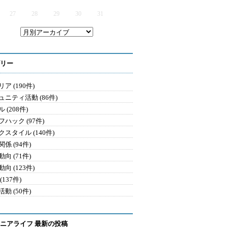
27
28
29
30
31
リー
ア (190件)
ュニティ活動 (86件)
 (208件)
ハック (97件)
クスタイル (140件)
係 (94件)
向 (71件)
向 (123件)
(137件)
動 (50件)
ニアライフ 最新の投稿