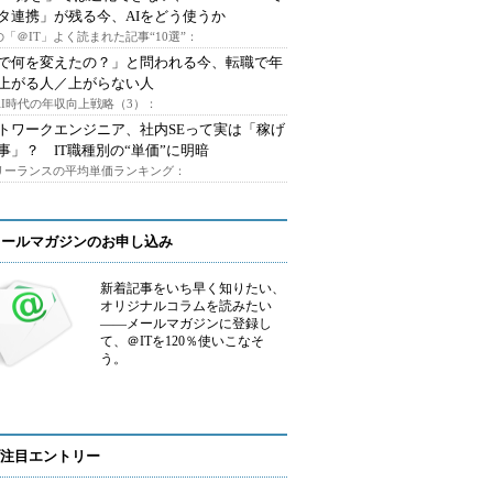
タ連携」が残る今、AIをどう使うか
「＠IT」よく読まれた記事“10選”：
Iで何を変えたの？」と問われる今、転職で年
上がる人／上がらない人
AI時代の年収向上戦略（3）：
トワークエンジニア、社内SEって実は「稼げ
事」？ IT職種別の“単価”に明暗
フリーランスの平均単価ランキング：
メールマガジンのお申し込み
新着記事をいち早く知りたい、
オリジナルコラムを読みたい
――メールマガジンに登録し
て、＠ITを120％使いこなそ
う。
注目エントリー