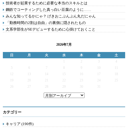
技術者が起業するために必要な本当のスキルとは
鋼鉄でコーティングした真っ白い豆腐のように……
みんな知ってるかにゃ？ げきおこぷんぷん丸だにゃん
「勤務時間の2割は自由」の裏側に隠されたもの
文系学部生がSEデビューするために心掛けておくこと
2026年7月
日
月
火
水
木
金
土
1
2
3
4
5
6
7
8
9
10
11
12
13
14
15
16
17
18
19
20
21
22
23
24
25
26
27
28
29
30
31
カテゴリー
キャリア (190件)