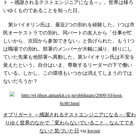
ト ～感謝されるテストエンジニアになる～』。世界は移ろ
いゆくものであることを知った日。
第3バイオリン氏は、最近2つの別れを経験した。1つは市
民オーケストラでの別れ。同パートの友人から「仕事が忙
しいから、次回から参加できない」と告げられた。もう1つ
は職場での別れ。部署のメンバーが大幅に減り、頼りにし
ていた先輩も他部署へ異動した。第3バイオリン氏は不安を
覚えたという。自分はいま、尊敬するリーダーの下で働い
ている。しかし、この環境もいつかは消えてしまうのでは
ないだろうか？
オブリガート ～感謝されるテストエンジニアになる～: 変わ
りゆく世界のなかで「変わらないでいること」なんてでき
ないと気づいた日
via
kwout