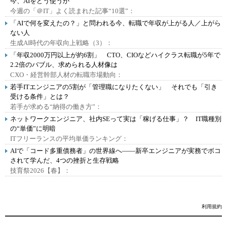
今、AIをどう使うか
今週の「＠IT」よく読まれた記事“10選”：
「AIで何を変えたの？」と問われる今、転職で年収が上がる人／上がら
ない人
生成AI時代の年収向上戦略（3）：
「年収2000万円以上が約6割」 CTO、CIOなどハイクラス転職が5年で
2.2倍のバブル、求められる人材像は
CXO・経営幹部人材の転職市場動向：
若手ITエンジニアの5割が「管理職になりたくない」 それでも「引き
受ける条件」とは？
若手が求める“納得の働き方”：
ネットワークエンジニア、社内SEって実は「稼げる仕事」？ IT職種別
の“単価”に明暗
ITフリーランスの平均単価ランキング：
AIで「コード多重債務者」の世界線へ――新卒エンジニアが実務でボコ
されて学んだ、4つの挫折と生存戦略
技育祭2026【春】：
利用規約