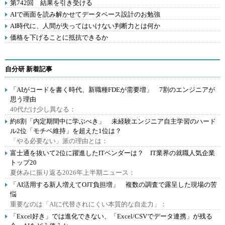
第742回 結果を引き受ける
AIで画面を読み解かせてデータベース設計のお勉強
AI時代に、人間が失ってはいけない判断力とは何か
価格を下げることに抵抗できるか
自分研 新着記事
「AIがコードを書く時代、新職種FDEが需要増」 7割のエンジニアが
思う理由
40代だけ少し異なる：
約8割「内定期間中に学ぶべき」 未経験エンジニア自主学習のハード
ル2位「モチベ維持」を超えた1位は？
「やる必要ない」派の理由とは：
富士通を抜いて2位に躍進したITベンダーは？ IT業界の就職人気企業
トップ20
夏休みに振り返る2026年上半期ニュース：
「AI活用する新人増えてOJT負担増」 複数の調査で露呈した現場の苦
悩
重要なのは「AIに代替されにくい本質的な自走力」：
「Excel好き」では進化できない、「Excel/CSVでデータ連携」が残る