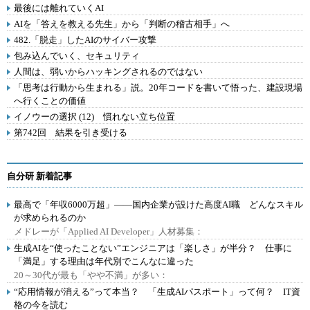
最後には離れていくAI
AIを「答えを教える先生」から「判断の稽古相手」へ
482.「脱走」したAIのサイバー攻撃
包み込んでいく、セキュリティ
人間は、弱いからハッキングされるのではない
「思考は行動から生まれる」説。20年コードを書いて悟った、建設現場
へ行くことの価値
イノウーの選択 (12) 慣れない立ち位置
第742回 結果を引き受ける
自分研 新着記事
最高で「年収6000万超」――国内企業が設けた高度AI職 どんなスキル
が求められるのか
メドレーが「Applied AI Developer」人材募集：
生成AIを“使ったことない”エンジニアは「楽しさ」が半分？ 仕事に
「満足」する理由は年代別でこんなに違った
20～30代が最も「やや不満」が多い：
“応用情報が消える”って本当？ 「生成AIパスポート」って何？ IT資
格の今を読む