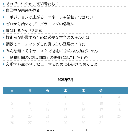
それでいいのか、技術者たち！
自己中が未来を作る
「ポジションが上がる＝マネージャ業務」ではない
ゼロから始めるプログラミングの必勝法
選ばれるための3要素
技術者が起業するために必要な本当のスキルとは
鋼鉄でコーティングした真っ白い豆腐のように……
みんな知ってるかにゃ？ げきおこぷんぷん丸だにゃん
「勤務時間の2割は自由」の裏側に隠されたもの
文系学部生がSEデビューするために心掛けておくこと
2026年7月
日
月
火
水
木
金
土
1
2
3
4
5
6
7
8
9
10
11
12
13
14
15
16
17
18
19
20
21
22
23
24
25
26
27
28
29
30
31