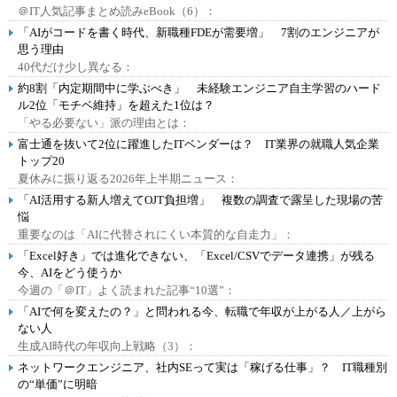
＠IT人気記事まとめ読みeBook（6）：
「AIがコードを書く時代、新職種FDEが需要増」 7割のエンジニアが
思う理由
40代だけ少し異なる：
約8割「内定期間中に学ぶべき」 未経験エンジニア自主学習のハード
ル2位「モチベ維持」を超えた1位は？
「やる必要ない」派の理由とは：
富士通を抜いて2位に躍進したITベンダーは？ IT業界の就職人気企業
トップ20
夏休みに振り返る2026年上半期ニュース：
「AI活用する新人増えてOJT負担増」 複数の調査で露呈した現場の苦
悩
重要なのは「AIに代替されにくい本質的な自走力」：
「Excel好き」では進化できない、「Excel/CSVでデータ連携」が残る
今、AIをどう使うか
今週の「＠IT」よく読まれた記事“10選”：
「AIで何を変えたの？」と問われる今、転職で年収が上がる人／上がら
ない人
生成AI時代の年収向上戦略（3）：
ネットワークエンジニア、社内SEって実は「稼げる仕事」？ IT職種別
の“単価”に明暗