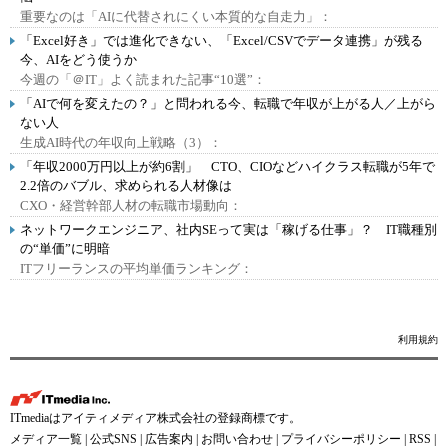
重要なのは「AIに代替されにくい本質的な自走力」：
「Excel好き」では進化できない、「Excel/CSVでデータ連携」が残る
今、AIをどう使うか
今週の「＠IT」よく読まれた記事“10選”：
「AIで何を変えたの？」と問われる今、転職で年収が上がる人／上がら
ない人
生成AI時代の年収向上戦略（3）：
「年収2000万円以上が約6割」 CTO、CIOなどハイクラス転職が5年で
2.2倍のバブル、求められる人材像は
CXO・経営幹部人材の転職市場動向：
ネットワークエンジニア、社内SEって実は「稼げる仕事」？ IT職種別
の“単価”に明暗
ITフリーランスの平均単価ランキング：
利用規約
ITmediaはアイティメディア株式会社の登録商標です。
メディア一覧
|
公式SNS
|
広告案内
|
お問い合わせ
|
プライバシーポリシー
|
RSS
|