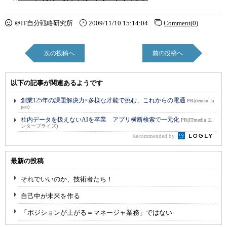
＠IT自分戦略研究所
2009/11/10 15:14:04
Comment(0)
次の投稿へ
前の投稿へ
以下の記事が関連あるようです
創業125年の課題解決力×多様な才能で挑む、これからの電通
PR(dentsu Ja
pan)
社内データを扱えないAIを卒業 アプリ横断検索で一元化
PR(ITmedia エ
ンタープライズ)
Recommended by
最新の投稿
それでいいのか、技術者たち！
自己中が未来を作る
「ポジションが上がる＝マネージャ業務」ではない