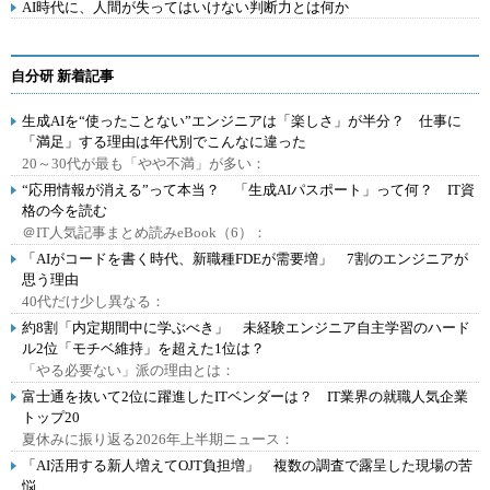
AI時代に、人間が失ってはいけない判断力とは何か
自分研 新着記事
生成AIを“使ったことない”エンジニアは「楽しさ」が半分？ 仕事に
「満足」する理由は年代別でこんなに違った
20～30代が最も「やや不満」が多い：
“応用情報が消える”って本当？ 「生成AIパスポート」って何？ IT資
格の今を読む
＠IT人気記事まとめ読みeBook（6）：
「AIがコードを書く時代、新職種FDEが需要増」 7割のエンジニアが
思う理由
40代だけ少し異なる：
約8割「内定期間中に学ぶべき」 未経験エンジニア自主学習のハード
ル2位「モチベ維持」を超えた1位は？
「やる必要ない」派の理由とは：
富士通を抜いて2位に躍進したITベンダーは？ IT業界の就職人気企業
トップ20
夏休みに振り返る2026年上半期ニュース：
「AI活用する新人増えてOJT負担増」 複数の調査で露呈した現場の苦
悩