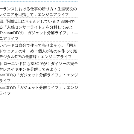
ーランスにおける仕事の断り方：生涯現役の
エンジニアを目指して：エンジニアライフ
2回: 予想以上にちゃんとしている？ 330円で
る「人感センサーライト」を分解してみよ
ThousanDIYの「ガジェット分解ライフ」：エ
ニアライフ
いハードは自分で作って売り出そう。「同人
ドウェア」のすゝめ：個人がものを作って売
デジタルDIYの最前線：エンジニアライフ
回: ローエンドにもRISC-Vが！ダイソーの完全
ヤレスイヤホンを分解してみよう：
ousanDIYの「ガジェット分解ライフ」：エンジ
ライフ
ousanDIYの「ガジェット分解ライフ」：エンジ
ライフ