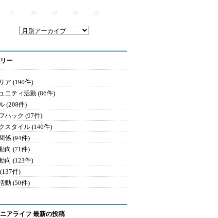
27
28
29
30
31
リー
ア (190件)
ュニティ活動 (86件)
 (208件)
ハック (97件)
クスタイル (140件)
係 (94件)
向 (71件)
向 (123件)
(137件)
動 (50件)
ニアライフ 最新の投稿