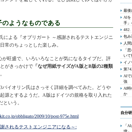
最後
AI
子のようなものである
手」
48
包み
氏による『オブリガート ～感謝されるテストエンジニ
人間
日常のちょっとした楽しみ。
「思
いて
心が旺盛で、いろいろなことが気になるタイプだ。評
イノ
とがきっかけで
「なぜ用紙サイズがA版とB版の2種類
第7
。
AI
強
3バイオリン氏はさっそく詳細を調べてみた。どうや
AI
か
起源とするようだ。A版はドイツの規格を取り入れた
だという。
自分研
「A
感謝されるテストエンジニアになる～:
増」