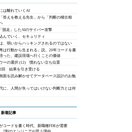
には離れていくAI
を「答えを教える先生」から「判断の稽古相
へ
2.「脱走」したAIのサイバー攻撃
込んでいく、セキュリティ
は、弱いからハッキングされるのではない
考は行動から生まれる」説。20年コードを書
悟った、建設現場へ行くことの価値
ウーの選択 (12) 慣れない立ち位置
42回 結果を引き受ける
で画面を読み解かせてデータベース設計のお勉
時代に、人間が失ってはいけない判断力とは何
 新着記事
Iがコードを書く時代、新職種FDEが需要
 7割のエンジニアが思う理由