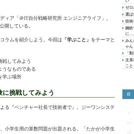
い
ゼロ
選ば
ィア「＠IT自分戦略研究所 エンジニアライフ」。
技術
を公開している。
鋼鉄
に…
コラムを紹介しよう。今回は
「学ぶこと」
をテーマと
みん
ゃん
。
「勤
文系
挑戦してみよう
こと
ようなものである
を学ぶ場所
験に挑戦してみよう
日
よる『ベンチャー社長で技術者で』。ジーワンシステ
5
12
、小学生用の算数問題が出題される。「たかが小学生
19