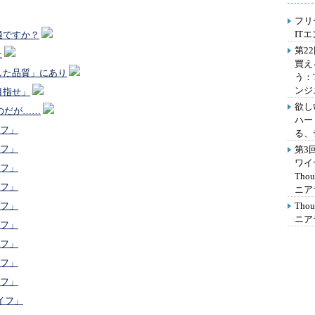
フリ
IT
適ですか？
第2
た
買え
した品質」にあり
う：
ンジ
目指せ」
欲し
のだが……
ハー
イフ」
る、
イフ」
第3
ワイ
イフ」
Th
イフ」
ニア
Th
イフ」
ニア
イフ」
イフ」
イフ」
イフ」
イフ」