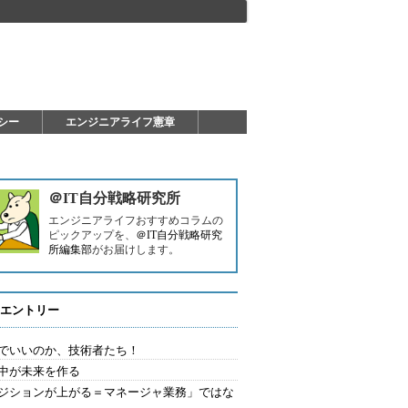
シー
エンジニアライフ憲章
：
＠IT自分戦略研究所
エンジニアライフおすすめコラムの
ピックアップを、
＠IT自分戦略研究
所編集部
がお届けします。
エントリー
でいいのか、技術者たち！
中が未来を作る
ジションが上がる＝マネージャ業務」ではな