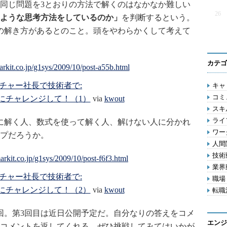
同じ問題を3とおりの方法で解くのはなかなか難しい
26
ような思考方法をしているのか」
を判断するという。
の解き方があるとのこと。頭をやわらかくして考えて
カテゴ
チャー社長で技術者で:
キャリ
コミ
にチャレンジして！（1）
via
kwout
スキル
ライフ
に解く人、数式を使って解く人、解けない人に分かれ
ワー
プだろうか。
人間関
技術動
業界動
チャー社長で技術者で:
職場 
にチャレンジして！（2）
via
kwout
転職活
。第3回目は近日公開予定だ。自分なりの答えをコメ
エンジ
コメントを返してくれる。ぜひ挑戦してみてはいかが