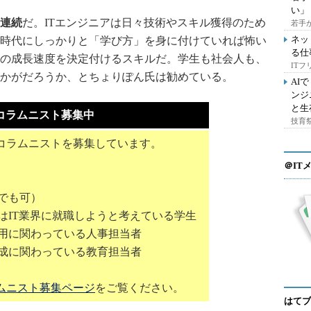
い」
連続
だ。ITエンジニアは日々技術やスキル獲得のため
若手
ネッ
時代にしっかりと「学び方」を身に付けていれば怖い
る仕
の成長速度を決定付けるスキルだ。学生も社会人も、
IT
かがだろうか、とちょりぽん氏は勧めている。
AI
ンジ
と生
コラムニスト募集中
技育祭
コラムニストを募集しています。
＠IT
でも可）
はIT業界に就職しようと考えている学生
採用に関わっている人事担当者
育成に関わっている教育担当者
ムニスト募集ページ
をご覧ください。
はてブ