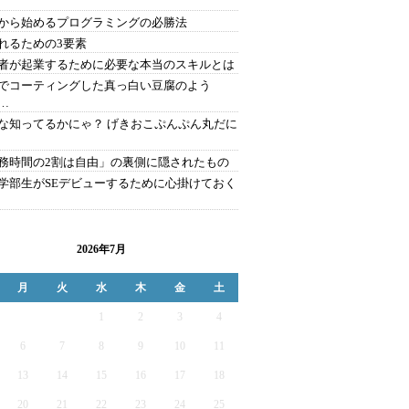
から始めるプログラミングの必勝法
れるための3要素
者が起業するために必要な本当のスキルとは
でコーティングした真っ白い豆腐のよう
…
な知ってるかにゃ？ げきおこぷんぷん丸だに
務時間の2割は自由」の裏側に隠されたもの
学部生がSEデビューするために心掛けておく
2026年7月
月
火
水
木
金
土
1
2
3
4
6
7
8
9
10
11
13
14
15
16
17
18
20
21
22
23
24
25