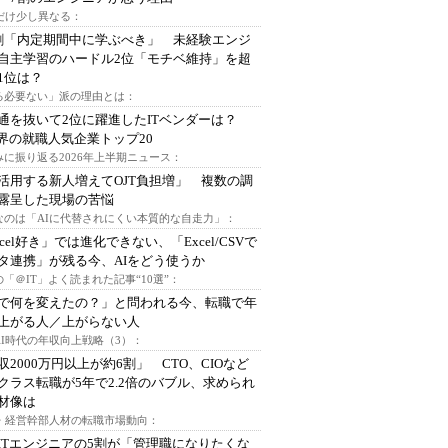
代だけ少し異なる：
割「内定期間中に学ぶべき」 未経験エンジ
自主学習のハードル2位「モチベ維持」を超
1位は？
る必要ない」派の理由とは：
通を抜いて2位に躍進したITベンダーは？
業界の就職人気企業トップ20
みに振り返る2026年上半期ニュース：
I活用する新人増えてOJT負担増」 複数の調
露呈した現場の苦悩
なのは「AIに代替されにくい本質的な自走力」：
xcel好き」では進化できない、「Excel/CSVで
タ連携」が残る今、AIをどう使うか
「＠IT」よく読まれた記事“10選”：
Iで何を変えたの？」と問われる今、転職で年
上がる人／上がらない人
AI時代の年収向上戦略（3）：
収2000万円以上が約6割」 CTO、CIOなど
クラス転職が5年で2.2倍のバブル、求められ
材像は
O・経営幹部人材の転職市場動向：
ITエンジニアの5割が「管理職になりたくな