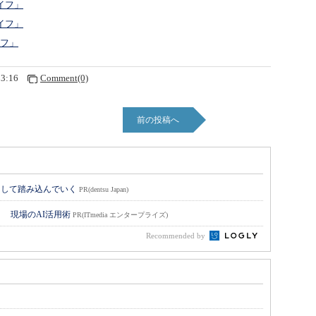
イフ」
イフ」
イフ」
23:16
Comment(0)
前の投稿へ
として踏み込んでいく
PR(dentsu Japan)
！ 現場のAI活用術
PR(ITmedia エンタープライズ)
Recommended by