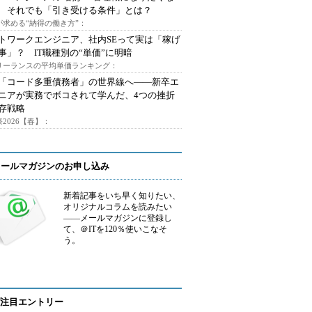
 それでも「引き受ける条件」とは？
が求める“納得の働き方”：
トワークエンジニア、社内SEって実は「稼げ
事」？ IT職種別の“単価”に明暗
フリーランスの平均単価ランキング：
で「コード多重債務者」の世界線へ――新卒エ
ニアが実務でボコされて学んだ、4つの挫折
存戦略
2026【春】：
メールマガジンのお申し込み
新着記事をいち早く知りたい、
オリジナルコラムを読みたい
――メールマガジンに登録し
て、＠ITを120％使いこなそ
う。
注目エントリー