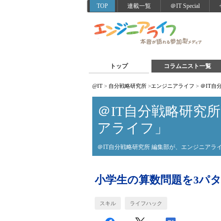
TOP
連載一覧
＠IT Special
トップ
コラムニスト一覧
@IT
>
自分戦略研究所
>
エンジニアライフ
>
＠IT
＠IT自分戦略研究
アライフ」
＠IT自分戦略研究所 編集部が、エンジニア
小学生の算数問題を3パ
スキル
ライフハック