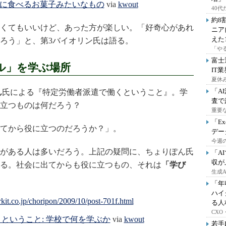
に食べるお菓子みたいなもの
via
kwout
40
約8
くてもいいけど、あった方が楽しい。「好奇心があれ
ニア
えた
ろう」と、第3バイオリン氏は語る。
「や
富士
ル」を学ぶ場所
IT
夏休
「A
ん
氏による『特定労働者派遣で働くということ』。学
査で
立つものは何だろう？
重要
「E
てから役に立つのだろうか？」。
デー
今週の
がある人は多いだろう。上記の疑問に、ちょりぽん氏
「A
収が
る。社会に出てからも役に立つもの、それは
「学び
生成
「年
ハイ
る人
CX
ということ: 学校で何を学ぶか
via
kwout
若手