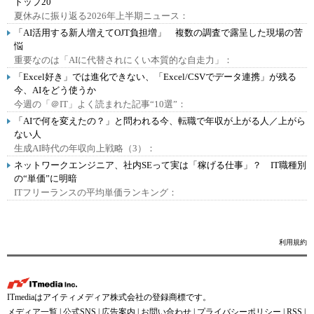
トップ20
夏休みに振り返る2026年上半期ニュース：
「AI活用する新人増えてOJT負担増」 複数の調査で露呈した現場の苦
悩
重要なのは「AIに代替されにくい本質的な自走力」：
「Excel好き」では進化できない、「Excel/CSVでデータ連携」が残る
今、AIをどう使うか
今週の「＠IT」よく読まれた記事“10選”：
「AIで何を変えたの？」と問われる今、転職で年収が上がる人／上がら
ない人
生成AI時代の年収向上戦略（3）：
ネットワークエンジニア、社内SEって実は「稼げる仕事」？ IT職種別
の“単価”に明暗
ITフリーランスの平均単価ランキング：
利用規約
ITmediaはアイティメディア株式会社の登録商標です。
メディア一覧
|
公式SNS
|
広告案内
|
お問い合わせ
|
プライバシーポリシー
|
RSS
|