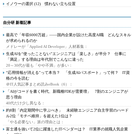
イノウーの選択 (12) 慣れない立ち位置
自分研 新着記事
最高で「年収6000万超」――国内企業が設けた高度AI職 どんなスキル
が求められるのか
メドレーが「Applied AI Developer」人材募集：
生成AIを“使ったことない”エンジニアは「楽しさ」が半分？ 仕事に
「満足」する理由は年代別でこんなに違った
20～30代が最も「やや不満」が多い：
“応用情報が消える”って本当？ 「生成AIパスポート」って何？ IT資
格の今を読む
＠IT人気記事まとめ読みeBook（6）：
「AIがコードを書く時代、新職種FDEが需要増」 7割のエンジニアが
思う理由
40代だけ少し異なる：
約8割「内定期間中に学ぶべき」 未経験エンジニア自主学習のハード
ル2位「モチベ維持」を超えた1位は？
「やる必要ない」派の理由とは：
富士通を抜いて2位に躍進したITベンダーは？ IT業界の就職人気企業