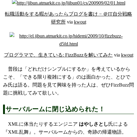
転職活動をする暇があったらブログを書け − ＠IT自分戦略
研究所
via
kwout
プログラマで、生きている: FizzBuzzを解いてみた
via
kwout
普段は「どれだけシンプルにするか」を考えているから
こそ、「できる限り複雑にする」のは面白かった、とひで
み氏は語る。問題を見て興味を持った人は、ぜひFizzBuzz問
題に挑戦してみて欲しい。
サーバルームに閉じ込められた！
XMLに体当たりするエンジニア
はやしさとし
氏による
『XML乱舞』。サーバルームからの、奇跡の帰還物語。