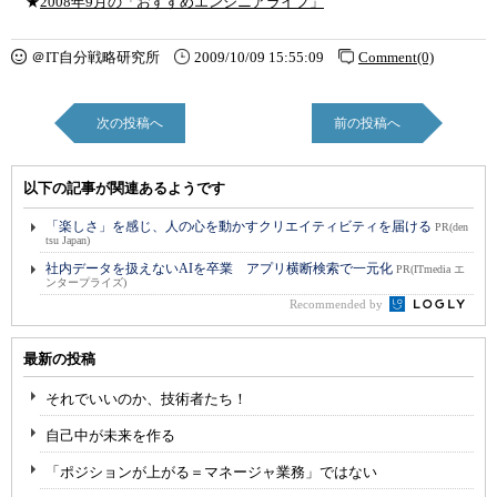
★
2008年9月の「おすすめエンジニアライフ」
＠IT自分戦略研究所
2009/10/09 15:55:09
Comment(0)
次の投稿へ
前の投稿へ
以下の記事が関連あるようです
「楽しさ」を感じ、人の心を動かすクリエイティビティを届ける
PR(den
tsu Japan)
社内データを扱えないAIを卒業 アプリ横断検索で一元化
PR(ITmedia エ
ンタープライズ)
Recommended by
最新の投稿
それでいいのか、技術者たち！
自己中が未来を作る
「ポジションが上がる＝マネージャ業務」ではない