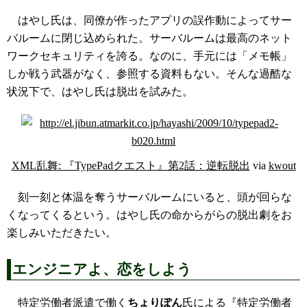
はやし氏は、同僚が作ったアプリの誤作動によってサー
バルームに閉じ込められた。サーバルームは最高のネット
ワークセキュリティを誇る。なのに、手元には「メモ帳」
しか戦う武器がなく、参照する資料もない。そんな過酷な
状況下で、はやし氏は脱出を試みた。
XML乱舞: 『TypePadクエスト』第2話：逆転脱出
via
kwout
刻一刻と体温を奪うサーバルームにいると、頭が回らな
くなってくるという。はやし氏の命からがらの脱出劇をお
楽しみいただきたい。
エンジニアよ、恋をしよう
特定労働者派遣で働く
ちょりぽん
氏による『特定労働者