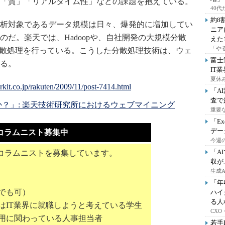
「質」「リアルタイム性」などの課題を抱えている。
40
約8
析対象であるデータ規模は日々、爆発的に増加してい
ニア
だ。楽天では、Hadoopや、自社開発の大規模分散
えた
「や
して分散処理を行っている。こうした分散処理技術は、ウェ
富士
る。
IT
夏休
「A
査で
？」: 楽天技術研究所におけるウェブマイニング
重要
「E
デー
コラムニスト募集中
今週の
「A
コラムニストを募集しています。
収が
生成
「年
でも可）
ハイ
る人
はIT業界に就職しようと考えている学生
CX
採用に関わっている人事担当者
若手