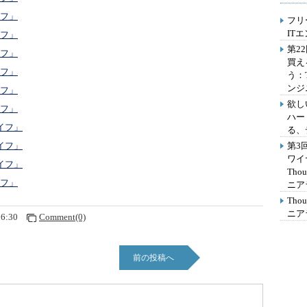
イフ」
フリ
IT
イフ」
第2
イフ」
買え
イフ」
う：
ンジ
イフ」
欲し
イフ」
ハー
イフ」
る、
第3
イフ」
ワイ
イフ」
Th
イフ」
ニア
Th
ニア
26:30
Comment(0)
前の投稿へ