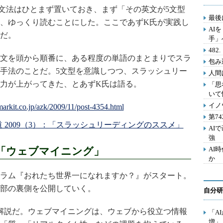
文法はひとまず置いておき、まず「その英文が5文型
最後
、ゆっくり読むことにした。ここであずK氏が実践し
AI
だ。
手」
48
文を頭から順番に、ある程度の単語のまとまりでスラ
包み
手法のことだ。5文型を意識しつつ、スラッシュリー
人間
力が上がってきた、とあずK氏は語る。
「思
いて
イノ
第7
C 600点への道 2009（3）：「スラッシュリーディングのススメ」
AI
強
「ウェブマイニング」
AI
か
ラム『おれたち世界一になれますか？』がスタート。
部の裏側を公開していく。
自分研
解説だ。ウェブマイニングは、ウェブから役立つ情報
「A
増」