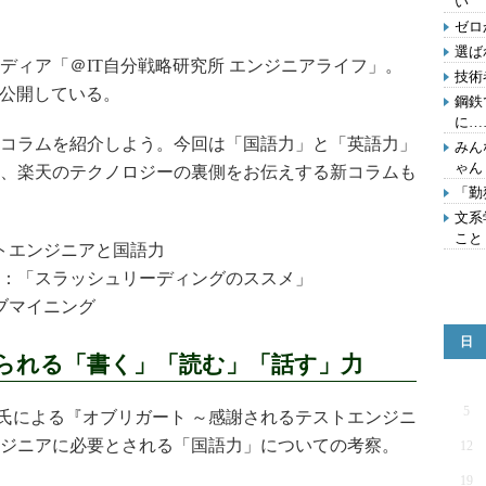
い
ゼロ
選ば
ィア「＠IT自分戦略研究所 エンジニアライフ」。
技術
を公開している。
鋼鉄
に…
コラムを紹介しよう。今回は「国語力」と「英語力」
みん
ゃん
、楽天のテクノロジーの裏側をお伝えする新コラムも
「勤
文系
こと
トエンジニアと国語力
09（3）：「スラッシュリーディングのススメ」
ブマイニング
日
られる「書く」「読む」「話す」力
5
氏による『オブリガート ～感謝されるテストエンジニ
ジニアに必要とされる「国語力」についての考察。
12
19