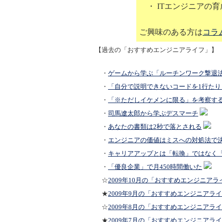
・ ITエンジニアの
ご興味のある方は
コラ
【過去の「おすすめエンジニアライフ」】
・
ゲームから学ぶ「ルーチンワーク撃退
・
「自分で説明できないコードを1行たり
・
「※ただしイケメンに限る」を考察す
・
司馬遼太郎から学ぶデスマーチ
・
あなたの書類は2秒で落とされる
・
エンジニアの価値はミスへの対処法で
・
キャリアアップとは「転換」ではなく
・
「優良企業」で月450時間働いた
☆
2009年10月の「おすすめエンジニアラ
★
2009年9月の「おすすめエンジニアラ
☆
2009年8月の「おすすめエンジニアラ
★
2009年7月の「おすすめエンジニアラ