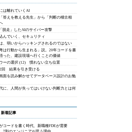
には離れていくAI
を「答えを教える先生」から「判断の稽古相
へ
2.「脱走」したAIのサイバー攻撃
込んでいく、セキュリティ
は、弱いからハッキングされるのではない
考は行動から生まれる」説。20年コードを書
悟った、建設現場へ行くことの価値
ウーの選択 (12) 慣れない立ち位置
42回 結果を引き受ける
で画面を読み解かせてデータベース設計のお勉
時代に、人間が失ってはいけない判断力とは何
 新着記事
Iがコードを書く時代、新職種FDEが需要
 7割のエンジニアが思う理由