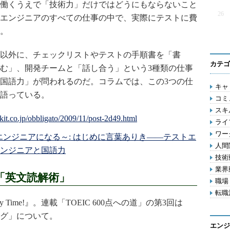
働くうえで「技術力」だけではどうにもならないこと
26
エンジニアのすべての仕事の中で、実際にテストに費
。
以外に、チェックリストやテストの手順書を「書
カテゴ
む」、開発チームと「話し合う」という3種類の仕事
国語力」が問われるのだ。コラムでは、この3つの仕
キャリ
語っている。
コミ
スキル
ライフ
ワー
エンジニアになる～: はじめに言葉ありき――テストエ
人間関
ンジニアと国語力
技術動
業界動
「英文読解術」
職場 
転職活
arty Time!』。連載「TOEIC 600点への道」の第3回は
グ」について。
エンジ