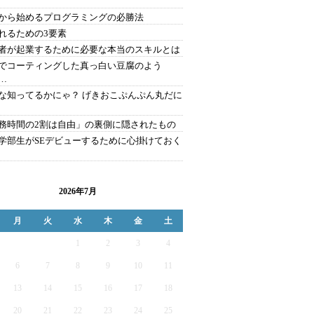
から始めるプログラミングの必勝法
れるための3要素
者が起業するために必要な本当のスキルとは
でコーティングした真っ白い豆腐のよう
…
な知ってるかにゃ？ げきおこぷんぷん丸だに
務時間の2割は自由」の裏側に隠されたもの
学部生がSEデビューするために心掛けておく
2026年7月
月
火
水
木
金
土
1
2
3
4
6
7
8
9
10
11
13
14
15
16
17
18
20
21
22
23
24
25