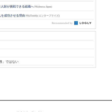
な人財が挑戦できる組織へ
PR(dentsu Japan)
入を成功させる理由
PR(ITmedia エンタープライズ)
Recommended by
務」ではない