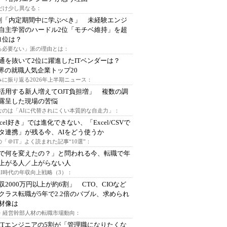
代だけ少し異なる：
割「内定期間中に学ぶべき」 未経験エンジ
自主学習のハードル2位「モチベ維持」を超
1位は？
る必要ない」派の理由とは：
通を抜いて2位に躍進したITベンダーは？
業界の就職人気企業トップ20
みに振り返る2026年上半期ニュース：
I活用する新人増えてOJT負担増」 複数の調
露呈した現場の苦悩
なのは「AIに代替されにくい本質的な自走力」：
xcel好き」では進化できない、「Excel/CSVで
タ連携」が残る今、AIをどう使うか
「＠IT」よく読まれた記事“10選”：
Iで何を変えたの？」と問われる今、転職で年
上がる人／上がらない人
AI時代の年収向上戦略（3）：
収2000万円以上が約6割」 CTO、CIOなど
クラス転職が5年で2.2倍のバブル、求められ
材像は
O・経営幹部人材の転職市場動向：
ITエンジニアの5割が「管理職になりたくな