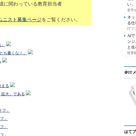
育成に関わっている教育担当者
い」
若手
ネッ
ムニスト募集ページ
をご覧ください。
る仕
IT
AI
ンジ
法」
と生
とも書くな！」
技育祭
る
＠IT
決まる
「拡大」である
イフ」
イフ」
イフ」
はてブ
イフ」