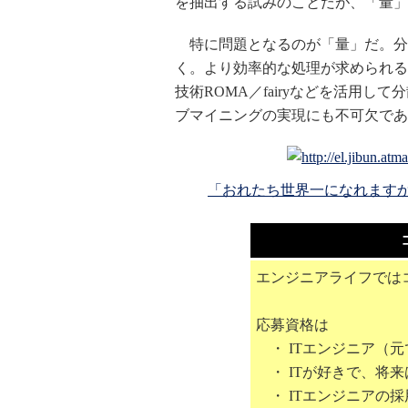
を抽出する試みのことだが、「量」
特に問題となるのが「量」だ。分
く。より効率的な処理が求められるの
技術ROMA／fairyなどを活用
ブマイニングの実現にも不可欠であ
「おれたち世界一になれますか
エンジニアライフでは
応募資格は
・ ITエンジニア（元
・ ITが好きで、将来
・ ITエンジニアの