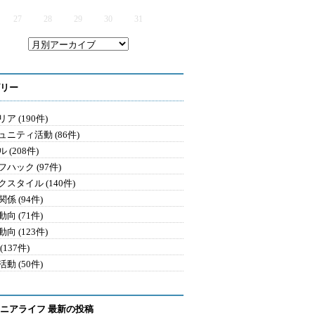
27
28
29
30
31
リー
ア (190件)
ュニティ活動 (86件)
 (208件)
ハック (97件)
クスタイル (140件)
係 (94件)
向 (71件)
向 (123件)
(137件)
動 (50件)
ニアライフ 最新の投稿