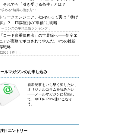
 それでも「引き受ける条件」とは？
が求める“納得の働き方”：
トワークエンジニア、社内SEって実は「稼げ
事」？ IT職種別の“単価”に明暗
フリーランスの平均単価ランキング：
で「コード多重債務者」の世界線へ――新卒エ
ニアが実務でボコされて学んだ、4つの挫折
存戦略
2026【春】：
メールマガジンのお申し込み
新着記事をいち早く知りたい、
オリジナルコラムを読みたい
――メールマガジンに登録し
て、＠ITを120％使いこなそ
う。
注目エントリー