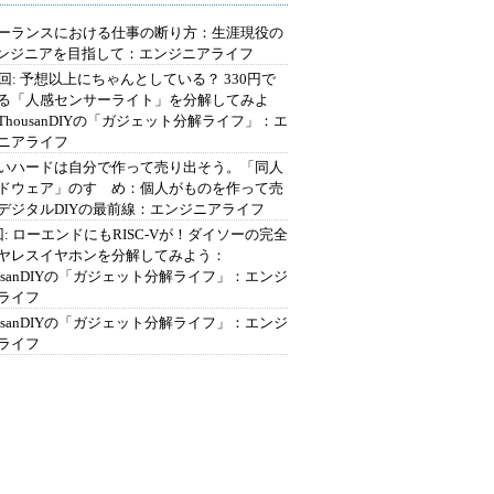
ーランスにおける仕事の断り方：生涯現役の
エンジニアを目指して：エンジニアライフ
2回: 予想以上にちゃんとしている？ 330円で
る「人感センサーライト」を分解してみよ
ThousanDIYの「ガジェット分解ライフ」：エ
ニアライフ
いハードは自分で作って売り出そう。「同人
ドウェア」のすゝめ：個人がものを作って売
デジタルDIYの最前線：エンジニアライフ
回: ローエンドにもRISC-Vが！ダイソーの完全
ヤレスイヤホンを分解してみよう：
ousanDIYの「ガジェット分解ライフ」：エンジ
ライフ
ousanDIYの「ガジェット分解ライフ」：エンジ
ライフ