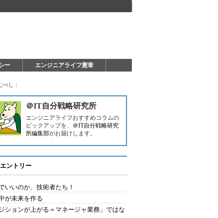
シー
エンジニアライフ憲章
むべし：
＠IT自分戦略研究所
エンジニアライフおすすめコラムの
ピックアップを、
＠IT自分戦略研究
所編集部
がお届けします。
エントリー
でいいのか、技術者たち！
中が未来を作る
ジションが上がる＝マネージャ業務」ではな