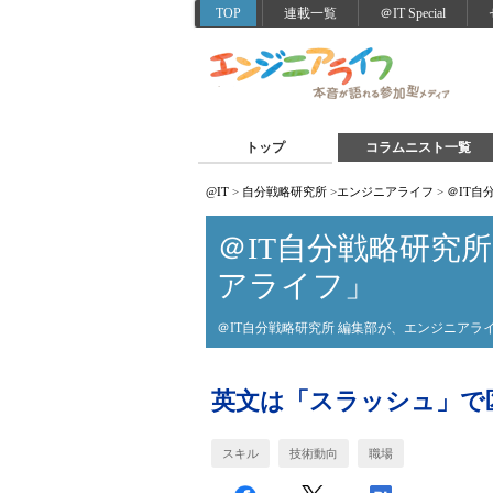
TOP
連載一覧
＠IT Special
トップ
コラムニスト一覧
@IT
>
自分戦略研究所
>
エンジニアライフ
>
＠IT
＠IT自分戦略研究
アライフ」
＠IT自分戦略研究所 編集部が、エンジニア
英文は「スラッシュ」で
スキル
技術動向
職場